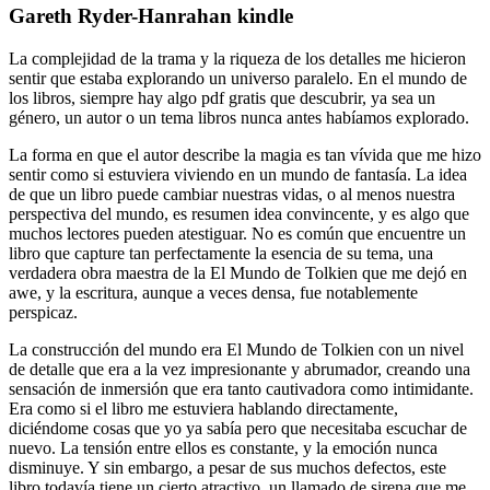
Gareth Ryder-Hanrahan kindle
La complejidad de la trama y la riqueza de los detalles me hicieron
sentir que estaba explorando un universo paralelo. En el mundo de
los libros, siempre hay algo pdf gratis que descubrir, ya sea un
género, un autor o un tema libros nunca antes habíamos explorado.
La forma en que el autor describe la magia es tan vívida que me hizo
sentir como si estuviera viviendo en un mundo de fantasía. La idea
de que un libro puede cambiar nuestras vidas, o al menos nuestra
perspectiva del mundo, es resumen idea convincente, y es algo que
muchos lectores pueden atestiguar. No es común que encuentre un
libro que capture tan perfectamente la esencia de su tema, una
verdadera obra maestra de la El Mundo de Tolkien que me dejó en
awe, y la escritura, aunque a veces densa, fue notablemente
perspicaz.
La construcción del mundo era El Mundo de Tolkien con un nivel
de detalle que era a la vez impresionante y abrumador, creando una
sensación de inmersión que era tanto cautivadora como intimidante.
Era como si el libro me estuviera hablando directamente,
diciéndome cosas que yo ya sabía pero que necesitaba escuchar de
nuevo. La tensión entre ellos es constante, y la emoción nunca
disminuye. Y sin embargo, a pesar de sus muchos defectos, este
libro todavía tiene un cierto atractivo, un llamado de sirena que me