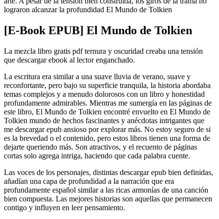
arte. A pesar de la tensión bien construida, los giros de la trama no
lograron alcanzar la profundidad El Mundo de Tolkien
[E-Book EPUB] El Mundo de Tolkien
La mezcla libro gratis pdf ternura y oscuridad creaba una tensión
que descargar ebook al lector enganchado.
La escritura era similar a una suave lluvia de verano, suave y
reconfortante, pero bajo su superficie tranquila, la historia abordaba
temas complejos y a menudo dolorosos con un libro y honestidad
profundamente admirables. Mientras me sumergía en las páginas de
este libro, El Mundo de Tolkien encontré envuelto en El Mundo de
Tolkien mundo de hechos fascinantes y anécdotas intrigantes que
me descargar epub ansioso por explorar más. No estoy seguro de si
es la brevedad o el contenido, pero estos libros tienen una forma de
dejarte queriendo más. Son atractivos, y el recuento de páginas
cortas solo agrega intriga, haciendo que cada palabra cuente.
Las voces de los personajes, distintas descargar epub bien definidas,
añadían una capa de profundidad a la narración que era
profundamente español similar a las ricas armonías de una canción
bien compuesta. Las mejores historias son aquellas que permanecen
contigo y influyen en leer pensamiento.