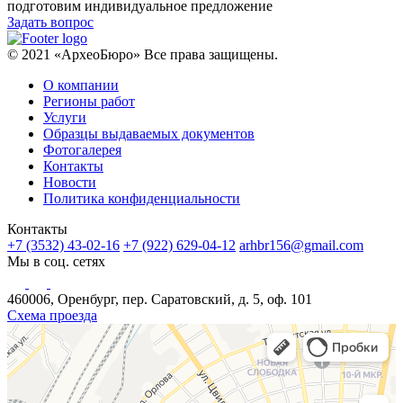
подготовим индивидуальное предложение
Задать вопрос
© 2021 «АрхеоБюро» Все права защищены.
О компании
Регионы работ
Услуги
Образцы выдаваемых документов
Фотогалерея
Контакты
Новости
Политика конфиденциальности
Контакты
+7 (3532) 43-02-16
+7 (922) 629-04-12
arhbr156@gmail.com
Мы в соц. сетях
460006, Оренбург, пер. Саратовский, д. 5, оф. 101
Схема проезда