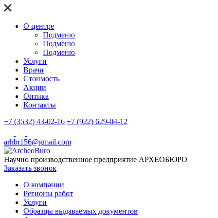
О центре
Подменю
Подменю
Подменю
Услуги
Врачи
Стоимость
Акции
Оптика
Контакты
+7 (3532) 43-02-16
+7 (922) 629-04-12
arhbr156@gmail.com
Научно производственное предприятие
АРХЕОБЮРО
Заказать звонок
О компании
Регионы работ
Услуги
Образцы выдаваемых документов