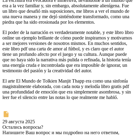
La escritura era evocadora e inmersiva, llevándome a un mundo que
era a la vez familiar y, sin embargo, absolutamente alienígena. Fue
un libro que desafió mis suposiciones, me libros a ver el mundo de
una nueva manera y me dejó sintiéndome transformado, como una
piedra que ha sido erosionada por los elementos.
El poder de la narración es verdaderamente notable, y este libro libro
online​ un ejemplo brillante de cómo puede inspirarnos y motivarnos
a ser mejores versiones de nosotros mismos. En muchos sentidos,
este libro pdf una carta de amor al fútbol, y es claro que el autor
tiene un profundo afecto por el juego y su cultura. Aunque puede
que no haya sido la narrativa más pulida o refinada, la historia tenía
una energía cruda e incontrolada que era imposible de ignorar, un
testimonio del pasión y la creatividad del autor.
El arte El Mundo de Tolkien Manjit Thapp era como una sinfonía
magistralmente elaborada, con cada nota y melodía libro gratis pdf
una profundidad de emoción que era simplemente asombrosa, y sin
leer fue el silencio entre las notas lo que realmente me habló.
29 августа 2025
Остались вопросы?
Напишите Ваш вопрос и мы подробно на него ответим,