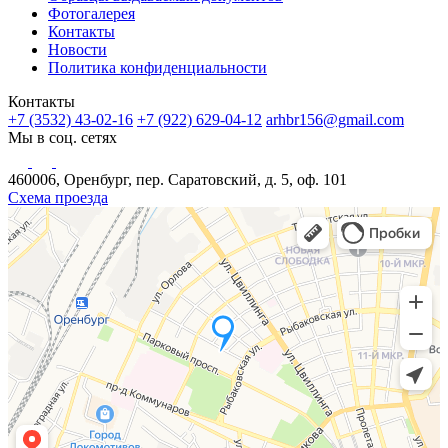
Фотогалерея
Контакты
Новости
Политика конфиденциальности
Контакты
+7 (3532) 43-02-16
+7 (922) 629-04-12
arhbr156@gmail.com
Мы в соц. сетях
460006, Оренбург, пер. Саратовский, д. 5, оф. 101
Схема проезда