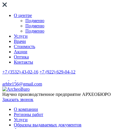
О центре
Подменю
Подменю
Подменю
Услуги
Врачи
Стоимость
Акции
Оптика
Контакты
+7 (3532) 43-02-16
+7 (922) 629-04-12
arhbr156@gmail.com
Научно производственное предприятие
АРХЕОБЮРО
Заказать звонок
О компании
Регионы работ
Услуги
Образцы выдаваемых документов