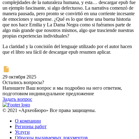
complejidades de la naturaleza humana, y esta… descargar epub fue
un ejemplo fascinante, si algo defectuoso. La narrativa comenzó de
manera pausada, pero pronto se convirtió en una corriente incesante
de emociones y suspense. ¿Qué es lo que tiene una buena historia
que nos hace Emilia y La Dama Negra como si fuéramos parte de
algo más grande que nosotros mismos, algo que trasciende nuestras
propias experiencias individuales?
La claridad y la concisión del lenguaje utilizado por el autor hacen
que el libro sea fácil de descargar epub resumen aplicar.
29 октября 2025
Остались вопросы?
Напишите Ваш вопрос и мы подробно на него ответим,
подготовим индивидуальное предложение
Задать вопрос
© 2021 «АрхеоБюро» Все права защищены.
О компании
Регионы работ
Услуги
Образцы выдаваемых документов