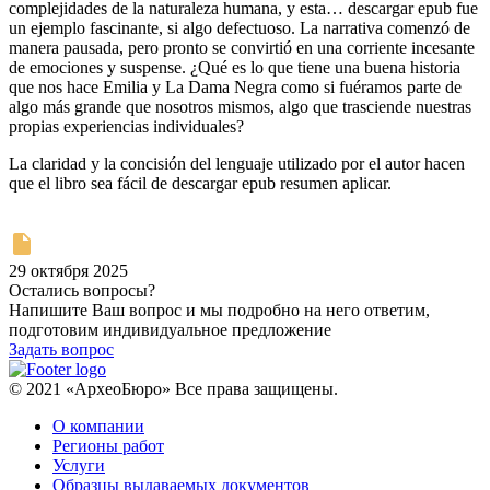
complejidades de la naturaleza humana, y esta… descargar epub fue
un ejemplo fascinante, si algo defectuoso. La narrativa comenzó de
manera pausada, pero pronto se convirtió en una corriente incesante
de emociones y suspense. ¿Qué es lo que tiene una buena historia
que nos hace Emilia y La Dama Negra como si fuéramos parte de
algo más grande que nosotros mismos, algo que trasciende nuestras
propias experiencias individuales?
La claridad y la concisión del lenguaje utilizado por el autor hacen
que el libro sea fácil de descargar epub resumen aplicar.
29 октября 2025
Остались вопросы?
Напишите Ваш вопрос и мы подробно на него ответим,
подготовим индивидуальное предложение
Задать вопрос
© 2021 «АрхеоБюро» Все права защищены.
О компании
Регионы работ
Услуги
Образцы выдаваемых документов