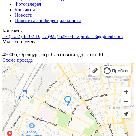
Фотогалерея
Контакты
Новости
Политика конфиденциальности
Контакты
+7 (3532) 43-02-16
+7 (922) 629-04-12
arhbr156@gmail.com
Мы в соц. сетях
460006, Оренбург, пер. Саратовский, д. 5, оф. 101
Схема проезда