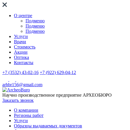
О центре
Подменю
Подменю
Подменю
Услуги
Врачи
Стоимость
Акции
Оптика
Контакты
+7 (3532) 43-02-16
+7 (922) 629-04-12
arhbr156@gmail.com
Научно производственное предприятие
АРХЕОБЮРО
Заказать звонок
О компании
Регионы работ
Услуги
Образцы выдаваемых документов