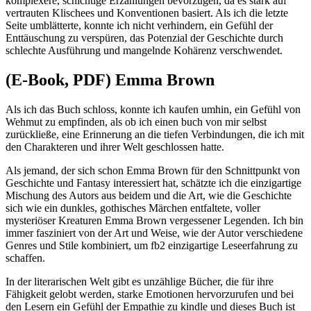
komplexere, schichtige Erzählungen bevorzugen, da es stark auf
vertrauten Klischees und Konventionen basiert. Als ich die letzte
Seite umblätterte, konnte ich nicht verhindern, ein Gefühl der
Enttäuschung zu verspüren, das Potenzial der Geschichte durch
schlechte Ausführung und mangelnde Kohärenz verschwendet.
(E-Book, PDF) Emma Brown
Als ich das Buch schloss, konnte ich kaufen umhin, ein Gefühl von
Wehmut zu empfinden, als ob ich einen buch von mir selbst
zurückließe, eine Erinnerung an die tiefen Verbindungen, die ich mit
den Charakteren und ihrer Welt geschlossen hatte.
Als jemand, der sich schon Emma Brown für den Schnittpunkt von
Geschichte und Fantasy interessiert hat, schätzte ich die einzigartige
Mischung des Autors aus beidem und die Art, wie die Geschichte
sich wie ein dunkles, gothisches Märchen entfaltete, voller
mysteriöser Kreaturen Emma Brown vergessener Legenden. Ich bin
immer fasziniert von der Art und Weise, wie der Autor verschiedene
Genres und Stile kombiniert, um fb2 einzigartige Leseerfahrung zu
schaffen.
In der literarischen Welt gibt es unzählige Bücher, die für ihre
Fähigkeit gelobt werden, starke Emotionen hervorzurufen und bei
den Lesern ein Gefühl der Empathie zu kindle und dieses Buch ist