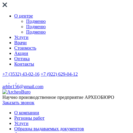
О центре
Подменю
Подменю
Подменю
Услуги
Врачи
Стоимость
Акции
Оптика
Контакты
+7 (3532) 43-02-16
+7 (922) 629-04-12
arhbr156@gmail.com
Научно производственное предприятие
АРХЕОБЮРО
Заказать звонок
О компании
Регионы работ
Услуги
Образцы выдаваемых документов