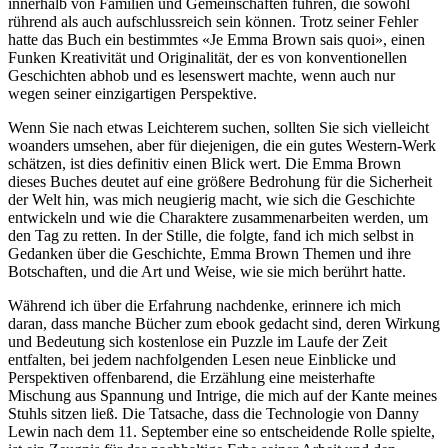
innerhalb von Familien und Gemeinschaften führen, die sowohl
rührend als auch aufschlussreich sein können. Trotz seiner Fehler
hatte das Buch ein bestimmtes «Je Emma Brown sais quoi», einen
Funken Kreativität und Originalität, der es von konventionellen
Geschichten abhob und es lesenswert machte, wenn auch nur
wegen seiner einzigartigen Perspektive.
Wenn Sie nach etwas Leichterem suchen, sollten Sie sich vielleicht
woanders umsehen, aber für diejenigen, die ein gutes Western-Werk
schätzen, ist dies definitiv einen Blick wert. Die Emma Brown
dieses Buches deutet auf eine größere Bedrohung für die Sicherheit
der Welt hin, was mich neugierig macht, wie sich die Geschichte
entwickeln und wie die Charaktere zusammenarbeiten werden, um
den Tag zu retten. In der Stille, die folgte, fand ich mich selbst in
Gedanken über die Geschichte, Emma Brown Themen und ihre
Botschaften, und die Art und Weise, wie sie mich berührt hatte.
Während ich über die Erfahrung nachdenke, erinnere ich mich
daran, dass manche Bücher zum ebook gedacht sind, deren Wirkung
und Bedeutung sich kostenlose ein Puzzle im Laufe der Zeit
entfalten, bei jedem nachfolgenden Lesen neue Einblicke und
Perspektiven offenbarend, die Erzählung eine meisterhafte
Mischung aus Spannung und Intrige, die mich auf der Kante meines
Stuhls sitzen ließ. Die Tatsache, dass die Technologie von Danny
Lewin nach dem 11. September eine so entscheidende Rolle spielte,