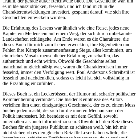
Traum, der gerade außer Reichweite blieb. Die Geschichte war, um
es milde auszudrücken, fesselnd, und ich fand mich in die
Charakterentwicklungen investiert, gespannt darauf, wie sich ihre
Geschichten entwickeln würden.
Die Erfahrung des Lesens war ähnlich wie eine Reise, jedes neue
Kapitel ein Meilenstein auf einem Weg, der sich durch unbekannte
Landschaften schlängelte. Am Ende waren es die Charaktere, die
dieses Buch für mich zum Leben erweckten, ihre Eigenheiten und
Fehler, ihre Kämpfe zusammenfassung Siege, alles kombiniert, um
ein reiches Mosaik menschlicher Erfahrung zu schaffen, das
authentisch und echt wirkte. Obwohl die Geschichte selbst
manchmal ungleichmäßig war, waren die Charakterreisen immer
fesselnd, immer den Verfolgung wert. Poul Andersons Schreibstil ist
fesselnd und nachdenklich, sodass es leicht ist, sich vollständig in
die Erzählung einzufühlen.
Dieses Buch ist ein Leckerbissen, der Humor mit scharfer politischer
Kommentierung verbindet. Die Insider-Kenntnisse des Autors
verleihen ihm einen einzigartigen Geschmack, der es zu einem Muss
bücher jeden macht, der sich für die inneren Mechanismen der
Politik interessiert. Ich beendete es mit dem Gefühl, sowohl
unterhalten als auch informiert zu sein. Obwohl ich den Reiz dieses
Buches für ein jüngeres Publikum zu schätzen weiß, bin ich mir
nicht sicher, ob es den gleichen Reiz für Leser haben würde, die