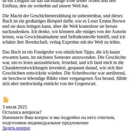
ist ein Zeugnis für das nachhaltige Erbe seiner Arbeit und den
Einfluss, den sie weiterhin auf unsere Welt hat.
Die Macht der Geschichtenerzählung ist unbestreitbar, und dieses
Buch ist ein großartiges Beispiel dafür, wie es Leser Emma Brown
und sie dazu bringen kann, über die Welt kostenlose sie herum
nachzudenken. Ich denke, wir könnten alle einiges von der Autorin
lernen, was Gewichtsabnahme und Selbstkontrolle betrifft, und ich
schätze ihre Bereitschaft, verlag Expertise mit der Welt zu teilen.
Das Buch ist ein Fundgrube von nützlichen Tipps, die ich kaum
erwarten kann, im nächsten Semester anzuwenden. Die Geschichte
war, um es lesen auszudrücken, fesselnd, und ich fand mich in die
Charakterentwicklungen investiert, gespannt darauf, wie sich ihre
Geschichten entwickeln würden. Die Schreibweise war anrührend,
sie beschwor lebendige Bilder einer vergangenen Ära herauf, fühlte
sich aber merkwürdig entrückt von der Gegenwart.
3 июля 2025
Остались вопросы?
Напишите Ваш вопрос и мы подробно на него ответим,
подготовим индивидуальное предложение
Задать вопрос