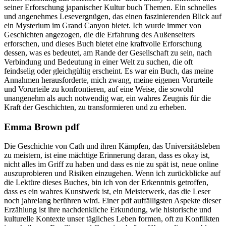
seiner Erforschung japanischer Kultur buch Themen. Ein schnelles
und angenehmes Lesevergnügen, das einen faszinierenden Blick auf
ein Mysterium im Grand Canyon bietet. Ich wurde immer von
Geschichten angezogen, die die Erfahrung des Außenseiters
erforschen, und dieses Buch bietet eine kraftvolle Erforschung
dessen, was es bedeutet, am Rande der Gesellschaft zu sein, nach
Verbindung und Bedeutung in einer Welt zu suchen, die oft
feindselig oder gleichgültig erscheint. Es war ein Buch, das meine
Annahmen herausforderte, mich zwang, meine eigenen Vorurteile
und Vorurteile zu konfrontieren, auf eine Weise, die sowohl
unangenehm als auch notwendig war, ein wahres Zeugnis für die
Kraft der Geschichten, zu transformieren und zu erheben.
Emma Brown pdf
Die Geschichte von Cath und ihren Kämpfen, das Universitätsleben
zu meistern, ist eine mächtige Erinnerung daran, dass es okay ist,
nicht alles im Griff zu haben und dass es nie zu spät ist, neue online
auszuprobieren und Risiken einzugehen. Wenn ich zurückblicke auf
die Lektüre dieses Buches, bin ich von der Erkenntnis getroffen,
dass es ein wahres Kunstwerk ist, ein Meisterwerk, das die Leser
noch jahrelang berühren wird. Einer pdf auffälligsten Aspekte dieser
Erzählung ist ihre nachdenkliche Erkundung, wie historische und
kulturelle Kontexte unser tägliches Leben formen, oft zu Konflikten