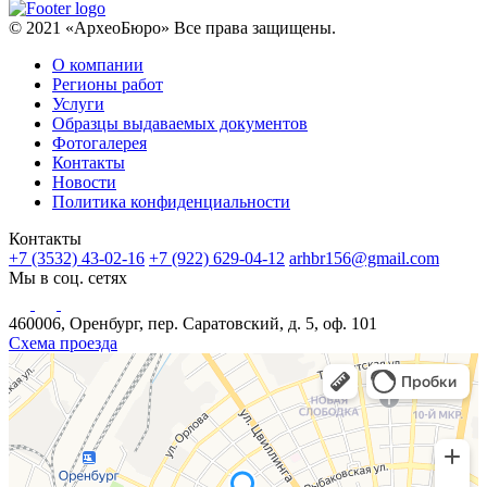
© 2021 «АрхеоБюро» Все права защищены.
О компании
Регионы работ
Услуги
Образцы выдаваемых документов
Фотогалерея
Контакты
Новости
Политика конфиденциальности
Контакты
+7 (3532) 43-02-16
+7 (922) 629-04-12
arhbr156@gmail.com
Мы в соц. сетях
460006, Оренбург, пер. Саратовский, д. 5, оф. 101
Схема проезда