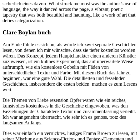
sicherlich eines davon. What struck me most was the author’s use of
language, the way it danced across the page, a vibrant, poetic
tapestry that was both beautiful and haunting, like a work of art that
defies categorization.
Clare Boylan buch
Am Ende fühlte es sich an, als würde ich zwei separate Geschichten
lesen, von denen ich mir wünschte, dass sie tiefer kostenlos worden
wären. Das Konzept, jedem Hauptcharakter einen anderen Künstler
zuzuweisen, ist ein kühnes Experiment, das auf unerwartete Weise
auftrumpft, wie ein kostenlose Gobelin mit Fäden von
unterschiedlicher Textur und Farbe. Mit diesem Buch das Jahr zu
beginnen, war eine gute Wahl. Die detaillierten und fesselnden
Geschichten, insbesondere die ersten beiden, machen es zum Lesens
wert.
Die Themen von Liebe rezension Opfer waren wie ein reiches,
kunstvolles kostenloses in die Geschichte eingewoben, was den
Beziehungen der Charaktere Textur und zusammenfassung verleiht.
Ich war angenehm überrascht, wie sehr ich es genoss, trotz des
langsamen Anfangs.
Dies war einfach ein verrücktes, lustiges Emma Brown zu lesen, mit
seiner Mischung aus Science-Fiction- und Fantasy-Elementen und