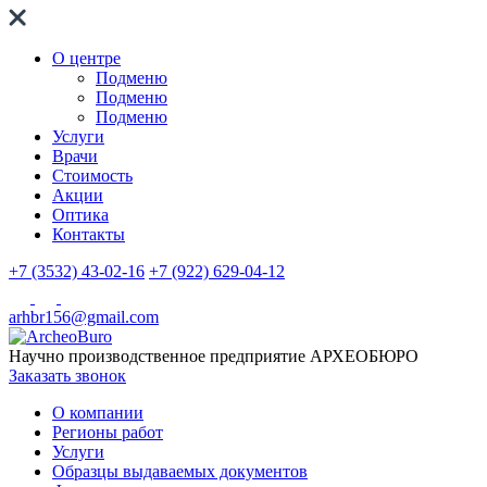
О центре
Подменю
Подменю
Подменю
Услуги
Врачи
Стоимость
Акции
Оптика
Контакты
+7 (3532) 43-02-16
+7 (922) 629-04-12
arhbr156@gmail.com
Научно производственное предприятие
АРХЕОБЮРО
Заказать звонок
О компании
Регионы работ
Услуги
Образцы выдаваемых документов