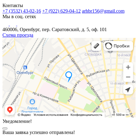
Контакты
+7 (3532) 43-02-16
+7 (922) 629-04-12
arhbr156@gmail.com
Мы в соц. сетях
460006, Оренбург, пер. Саратовский, д. 5, оф. 101
Схема проезда
Уведомление!
Ваша заявка успешно отправлена!