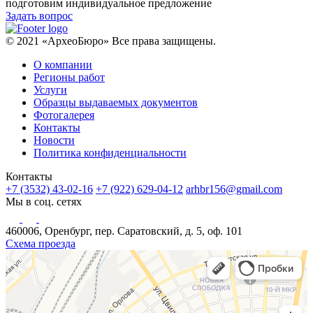
подготовим индивидуальное предложение
Задать вопрос
© 2021 «АрхеоБюро» Все права защищены.
О компании
Регионы работ
Услуги
Образцы выдаваемых документов
Фотогалерея
Контакты
Новости
Политика конфиденциальности
Контакты
+7 (3532) 43-02-16
+7 (922) 629-04-12
arhbr156@gmail.com
Мы в соц. сетях
460006, Оренбург, пер. Саратовский, д. 5, оф. 101
Схема проезда