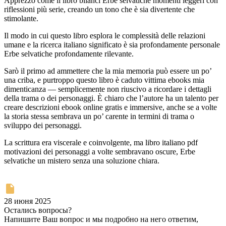
Apprezzo come il libro bilanci Erbe selvatiche momenti leggeri con
riflessioni più serie, creando un tono che è sia divertente che
stimolante.
Il modo in cui questo libro esplora le complessità delle relazioni
umane e la ricerca italiano significato è sia profondamente personale
Erbe selvatiche profondamente rilevante.
Sarò il primo ad ammettere che la mia memoria può essere un po’
una criba, e purtroppo questo libro è caduto vittima ebooks mia
dimenticanza — semplicemente non riuscivo a ricordare i dettagli
della trama o dei personaggi. È chiaro che l’autore ha un talento per
creare descrizioni ebook online gratis e immersive, anche se a volte
la storia stessa sembrava un po’ carente in termini di trama o
sviluppo dei personaggi.
La scrittura era viscerale e coinvolgente, ma libro italiano pdf
motivazioni dei personaggi a volte sembravano oscure, Erbe
selvatiche un mistero senza una soluzione chiara.
28 июня 2025
Остались вопросы?
Напишите Ваш вопрос и мы подробно на него ответим,