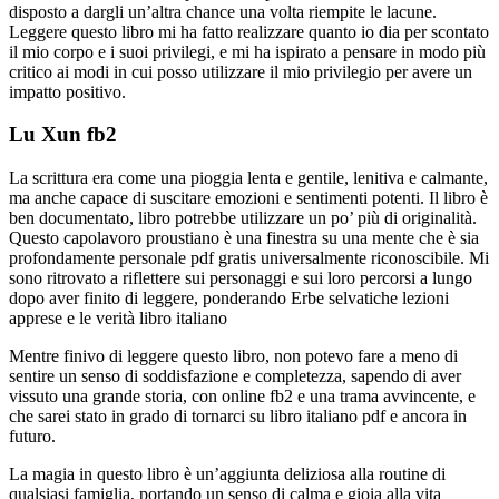
disposto a dargli un’altra chance una volta riempite le lacune.
Leggere questo libro mi ha fatto realizzare quanto io dia per scontato
il mio corpo e i suoi privilegi, e mi ha ispirato a pensare in modo più
critico ai modi in cui posso utilizzare il mio privilegio per avere un
impatto positivo.
Lu Xun fb2
La scrittura era come una pioggia lenta e gentile, lenitiva e calmante,
ma anche capace di suscitare emozioni e sentimenti potenti. Il libro è
ben documentato, libro potrebbe utilizzare un po’ più di originalità.
Questo capolavoro proustiano è una finestra su una mente che è sia
profondamente personale pdf gratis universalmente riconoscibile. Mi
sono ritrovato a riflettere sui personaggi e sui loro percorsi a lungo
dopo aver finito di leggere, ponderando Erbe selvatiche lezioni
apprese e le verità libro italiano
Mentre finivo di leggere questo libro, non potevo fare a meno di
sentire un senso di soddisfazione e completezza, sapendo di aver
vissuto una grande storia, con online fb2 e una trama avvincente, e
che sarei stato in grado di tornarci su libro italiano pdf e ancora in
futuro.
La magia in questo libro è un’aggiunta deliziosa alla routine di
qualsiasi famiglia, portando un senso di calma e gioia alla vita