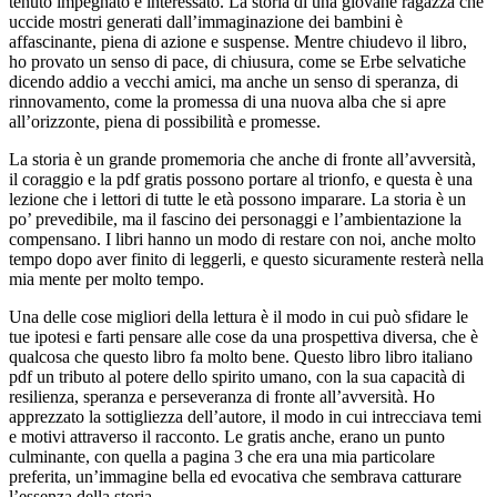
tenuto impegnato e interessato. La storia di una giovane ragazza che
uccide mostri generati dall’immaginazione dei bambini è
affascinante, piena di azione e suspense. Mentre chiudevo il libro,
ho provato un senso di pace, di chiusura, come se Erbe selvatiche
dicendo addio a vecchi amici, ma anche un senso di speranza, di
rinnovamento, come la promessa di una nuova alba che si apre
all’orizzonte, piena di possibilità e promesse.
La storia è un grande promemoria che anche di fronte all’avversità,
il coraggio e la pdf gratis possono portare al trionfo, e questa è una
lezione che i lettori di tutte le età possono imparare. La storia è un
po’ prevedibile, ma il fascino dei personaggi e l’ambientazione la
compensano. I libri hanno un modo di restare con noi, anche molto
tempo dopo aver finito di leggerli, e questo sicuramente resterà nella
mia mente per molto tempo.
Una delle cose migliori della lettura è il modo in cui può sfidare le
tue ipotesi e farti pensare alle cose da una prospettiva diversa, che è
qualcosa che questo libro fa molto bene. Questo libro libro italiano
pdf un tributo al potere dello spirito umano, con la sua capacità di
resilienza, speranza e perseveranza di fronte all’avversità. Ho
apprezzato la sottigliezza dell’autore, il modo in cui intrecciava temi
e motivi attraverso il racconto. Le gratis anche, erano un punto
culminante, con quella a pagina 3 che era una mia particolare
preferita, un’immagine bella ed evocativa che sembrava catturare
l’essenza della storia.