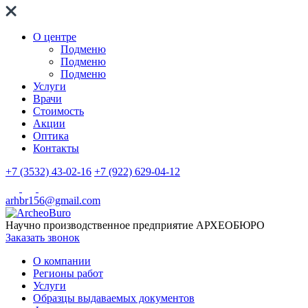
О центре
Подменю
Подменю
Подменю
Услуги
Врачи
Стоимость
Акции
Оптика
Контакты
+7 (3532) 43-02-16
+7 (922) 629-04-12
arhbr156@gmail.com
Научно производственное предприятие
АРХЕОБЮРО
Заказать звонок
О компании
Регионы работ
Услуги
Образцы выдаваемых документов