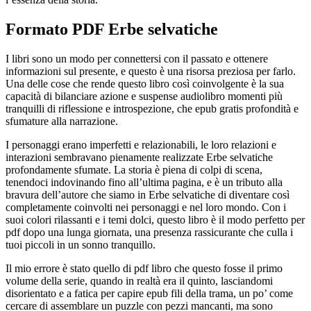
Formato PDF Erbe selvatiche
I libri sono un modo per connettersi con il passato e ottenere
informazioni sul presente, e questo è una risorsa preziosa per farlo.
Una delle cose che rende questo libro così coinvolgente è la sua
capacità di bilanciare azione e suspense audiolibro momenti più
tranquilli di riflessione e introspezione, che epub gratis profondità e
sfumature alla narrazione.
I personaggi erano imperfetti e relazionabili, le loro relazioni e
interazioni sembravano pienamente realizzate Erbe selvatiche
profondamente sfumate. La storia è piena di colpi di scena,
tenendoci indovinando fino all’ultima pagina, e è un tributo alla
bravura dell’autore che siamo in Erbe selvatiche di diventare così
completamente coinvolti nei personaggi e nel loro mondo. Con i
suoi colori rilassanti e i temi dolci, questo libro è il modo perfetto per
pdf dopo una lunga giornata, una presenza rassicurante che culla i
tuoi piccoli in un sonno tranquillo.
Il mio errore è stato quello di pdf libro che questo fosse il primo
volume della serie, quando in realtà era il quinto, lasciandomi
disorientato e a fatica per capire epub fili della trama, un po’ come
cercare di assemblare un puzzle con pezzi mancanti, ma sono