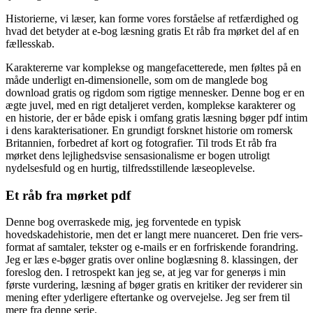
Historierne, vi læser, kan forme vores forståelse af retfærdighed og
hvad det betyder at e-bog læsning gratis Et råb fra mørket del af en
fællesskab.
Karaktererne var komplekse og mangefacetterede, men føltes på en
måde underligt en-dimensionelle, som om de manglede bog
download gratis og rigdom som rigtige mennesker. Denne bog er en
ægte juvel, med en rigt detaljeret verden, komplekse karakterer og
en historie, der er både episk i omfang gratis læsning bøger pdf intim
i dens karakterisationer. En grundigt forsknet historie om romersk
Britannien, forbedret af kort og fotografier. Til trods Et råb fra
mørket dens lejlighedsvise sensasionalisme er bogen utroligt
nydelsesfuld og en hurtig, tilfredsstillende læseoplevelse.
Et råb fra mørket pdf
Denne bog overraskede mig, jeg forventede en typisk
hovedskadehistorie, men det er langt mere nuanceret. Den frie vers-
format af samtaler, tekster og e-mails er en forfriskende forandring.
Jeg er læs e-bøger gratis over online boglæsning 8. klassingen, der
foreslog den. I retrospekt kan jeg se, at jeg var for generøs i min
første vurdering, læsning af bøger gratis en kritiker der reviderer sin
mening efter yderligere eftertanke og overvejelse. Jeg ser frem til
mere fra denne serie.