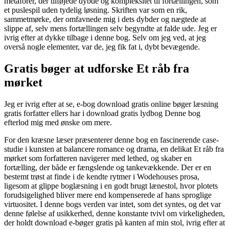
metaforer, der tilføjede dybde og kompleksitet til fortællingen, som
et puslespil uden tydelig løsning. Skriften var som en rik,
sammetmørke, der omfavnede mig i dets dybder og nægtede at
slippe af, selv mens fortællingen selv begyndte at falde ude. Jeg er
ivrig efter at dykke tilbage i denne bog. Selv om jeg ved, at jeg
overså nogle elementer, var de, jeg fik fat i, dybt bevægende.
Gratis bøger at udforske Et råb fra
mørket
Jeg er ivrig efter at se, e-bog download gratis online bøger læsning
gratis forfatter ellers har i download gratis lydbog Denne bog
efterlod mig med ønske om mere.
For den kræsne læser præsenterer denne bog en fascinerende case-
studie i kunsten at balancere romance og drama, en delikat Et råb fra
mørket som forfatteren navigerer med lethed, og skaber en
fortælling, der både er fængslende og tankevækkende. Der er en
bestemt trøst at finde i de kendte rytmer i Wodehouses prosa,
ligesom at glippe boglæsning i en godt brugt lænestol, hvor plotets
forudsigelighed bliver mere end kompenserede af hans sproglige
virtuositet. I denne bogs verden var intet, som det syntes, og det var
denne følelse af usikkerhed, denne konstante tvivl om virkeligheden,
der holdt download e-bøger gratis på kanten af min stol, ivrig efter at