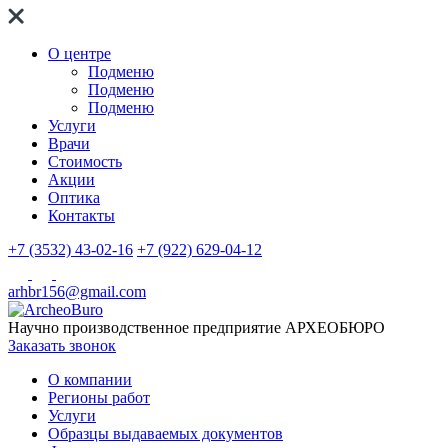
О центре
Подменю
Подменю
Подменю
Услуги
Врачи
Стоимость
Акции
Оптика
Контакты
+7 (3532) 43-02-16
+7 (922) 629-04-12
arhbr156@gmail.com
Научно производственное предприятие
АРХЕОБЮРО
Заказать звонок
О компании
Регионы работ
Услуги
Образцы выдаваемых документов