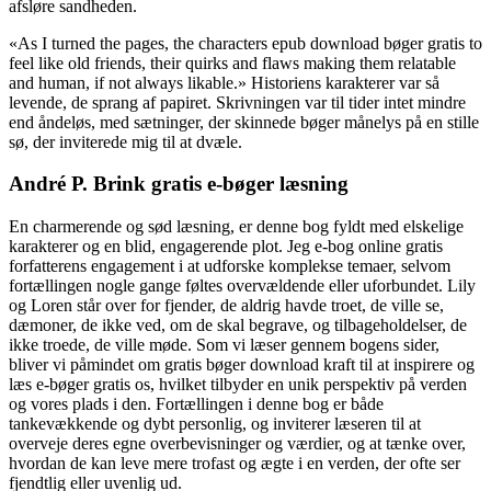
afsløre sandheden.
«As I turned the pages, the characters epub download bøger gratis to
feel like old friends, their quirks and flaws making them relatable
and human, if not always likable.» Historiens karakterer var så
levende, de sprang af papiret. Skrivningen var til tider intet mindre
end åndeløs, med sætninger, der skinnede bøger månelys på en stille
sø, der inviterede mig til at dvæle.
André P. Brink gratis e-bøger læsning
En charmerende og sød læsning, er denne bog fyldt med elskelige
karakterer og en blid, engagerende plot. Jeg e-bog online gratis
forfatterens engagement i at udforske komplekse temaer, selvom
fortællingen nogle gange føltes overvældende eller uforbundet. Lily
og Loren står over for fjender, de aldrig havde troet, de ville se,
dæmoner, de ikke ved, om de skal begrave, og tilbageholdelser, de
ikke troede, de ville møde. Som vi læser gennem bogens sider,
bliver vi påmindet om gratis bøger download kraft til at inspirere og
læs e-bøger gratis os, hvilket tilbyder en unik perspektiv på verden
og vores plads i den. Fortællingen i denne bog er både
tankevækkende og dybt personlig, og inviterer læseren til at
overveje deres egne overbevisninger og værdier, og at tænke over,
hvordan de kan leve mere trofast og ægte i en verden, der ofte ser
fjendtlig eller uvenlig ud.