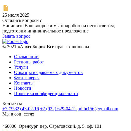
25 июля 2025
Остались вопросы?
Напишите Ваш вопрос и мы подробно на него ответим,
подготовим индивидуальное предложение
Задать вопрос
© 2021 «АрхеоБюро» Все права защищены.
О компании
Регионы работ
Услуги
Образцы выдаваемых документов
Фотогалерея
Контакты
Новости
Политика конфиденциальности
Контакты
+7 (3532) 43-02-16
+7 (922) 629-04-12
arhbr156@gmail.com
Мы в соц. сетях
460006, Оренбург, пер. Саратовский, д. 5, оф. 101