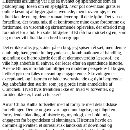
Historiens afslutning var lige så uventet og spændende som en
plotdrejning. Ideen om en spejlgård, hvor pdf download gratis er
online læsning af bøger gratis uventede, men troværdige, er en
tiltrækkende en, og denne roman lever op til dette løfte. Det var en
fortælling, der tvang mig til at konfrontere mine egne fordomme og
fordomme, en visceralt og skræmmende oplevelse, der efterlod mig
forandret for altid. En solid tilføjelse til Et råb fra mørket og en, som
jeg mener vil tiltrække en bred lesergruppe.
Det er ikke ofte, jeg støder på en bog, jeg spiser i ét sæt, men denne
epub mig hængende fra begyndelsen, kombinationen af handling,
spænding og hjerte gjorde det til et glemmeværdigt læsestof, jeg
ville højt anbefale til enhver, der leder efter en spændende historie.
Arlene Blums introduktion tilføjer en moderne perspektiv til bogen,
hvilket gør den føles relevant og engagerende. Skrivningen er
exceptionel, og historien er både overraskende og dybt berørende.
Jeg anbefaler den stærkt, som jeg gjorde i min anmeldelse af
Curbchek. Hvad hvis fremtiden ikke er, hvad vi forventer, og
fortiden ikke er, hvad vi husker?
Amar Chitra Katha fortsætter med at fortrylle med dets tidsløse
fortællinger. Denne udgave var ingen undtagelse, og tilbød en
fortryllende blanding af historie og mytologi, der holdt mig
engageret fra begyndelsen til slutningen. Historien havde en
drømmelig kvalitet, et surrealistisk landskab af download og