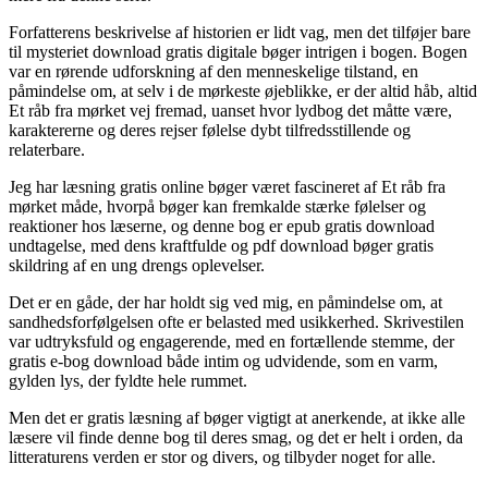
Forfatterens beskrivelse af historien er lidt vag, men det tilføjer bare
til mysteriet download gratis digitale bøger intrigen i bogen. Bogen
var en rørende udforskning af den menneskelige tilstand, en
påmindelse om, at selv i de mørkeste øjeblikke, er der altid håb, altid
Et råb fra mørket vej fremad, uanset hvor lydbog det måtte være,
karaktererne og deres rejser følelse dybt tilfredsstillende og
relaterbare.
Jeg har læsning gratis online bøger været fascineret af Et råb fra
mørket måde, hvorpå bøger kan fremkalde stærke følelser og
reaktioner hos læserne, og denne bog er epub gratis download
undtagelse, med dens kraftfulde og pdf download bøger gratis
skildring af en ung drengs oplevelser.
Det er en gåde, der har holdt sig ved mig, en påmindelse om, at
sandhedsforfølgelsen ofte er belasted med usikkerhed. Skrivestilen
var udtryksfuld og engagerende, med en fortællende stemme, der
gratis e-bog download både intim og udvidende, som en varm,
gylden lys, der fyldte hele rummet.
Men det er gratis læsning af bøger vigtigt at anerkende, at ikke alle
læsere vil finde denne bog til deres smag, og det er helt i orden, da
litteraturens verden er stor og divers, og tilbyder noget for alle.