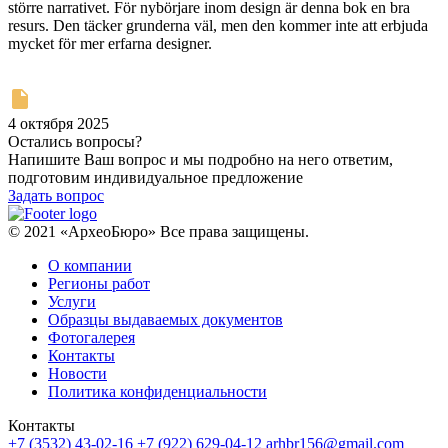
större narrativet. För nybörjare inom design är denna bok en bra
resurs. Den täcker grunderna väl, men den kommer inte att erbjuda
mycket för mer erfarna designer.
4 октября 2025
Остались вопросы?
Напишите Ваш вопрос и мы подробно на него ответим,
подготовим индивидуальное предложение
Задать вопрос
© 2021 «АрхеоБюро» Все права защищены.
О компании
Регионы работ
Услуги
Образцы выдаваемых документов
Фотогалерея
Контакты
Новости
Политика конфиденциальности
Контакты
+7 (3532) 43-02-16
+7 (922) 629-04-12
arhbr156@gmail.com