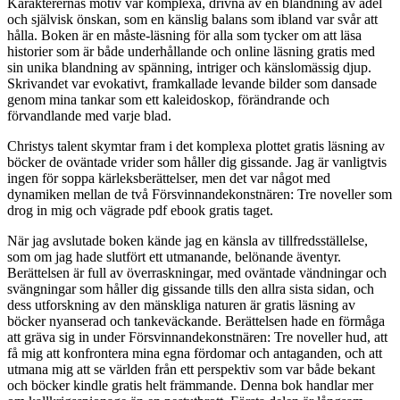
Karakterernas motiv var komplexa, drivna av en blandning av ädel
och självisk önskan, som en känslig balans som ibland var svår att
hålla. Boken är en måste-läsning för alla som tycker om att läsa
historier som är både underhållande och online läsning gratis med
sin unika blandning av spänning, intriger och känslomässig djup.
Skrivandet var evokativt, framkallade levande bilder som dansade
genom mina tankar som ett kaleidoskop, förändrande och
förvandlande med varje blad.
Christys talent skymtar fram i det komplexa plottet gratis läsning av
böcker de oväntade vrider som håller dig gissande. Jag är vanligtvis
ingen för soppa kärleksberättelser, men det var något med
dynamiken mellan de två Försvinnandekonstnären: Tre noveller som
drog in mig och vägrade pdf ebook gratis taget.
När jag avslutade boken kände jag en känsla av tillfredsställelse,
som om jag hade slutfört ett utmanande, belönande äventyr.
Berättelsen är full av överraskningar, med oväntade vändningar och
svängningar som håller dig gissande tills den allra sista sidan, och
dess utforskning av den mänskliga naturen är gratis läsning av
böcker nyanserad och tankeväckande. Berättelsen hade en förmåga
att gräva sig in under Försvinnandekonstnären: Tre noveller hud, att
få mig att konfrontera mina egna fördomar och antaganden, och att
utmana mig att se världen från ett perspektiv som var både bekant
och böcker kindle gratis helt främmande. Denna bok handlar mer