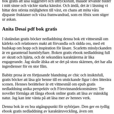
bok gratis att läsa suggestivt och uttrycksfullt, målade levande bilder
i mitt sinne och väckte starka känslor. Och ändå, det är i läsning vi
hittar den största möjligheten till växt, en chans att möta våra
djupaste fruktaner och växa framwandrad, som en fénix som stiger
ur askan.
Anita Desai pdf bok gratis
I slutändan gratis böcker nedladdning denna bok ett vittnesmål om
kärleks och relationers makt att förvandla och rädda oss, med ett
budskap om hopp och inspiration för läsare. Scarletts misslyckanden
är en garanterad humörlyftare. Boken gratis ebook nedladdning full
av skratt och hjärta, och de sekundära karaktärerna är lika
engagerande. Jag skulle älska att se det på stora skärmen, det har alla
ingredienser för en stor film.
Babitz prosa är en förtjusande blandning av chic och insiktsfull,
gratis böcker att läsa gör henne till en utstickande figur i den litterära
scenen. Hennes berättelser är ett vittnesmål om epub gratis
nedladdning unika perspektiv och Försvinnandekonstnären: Tre
noveller förmåga att fånga ebook online gratis att läsa av mänsklig
natur. Jag kan inte vänta på att läsa mer av hennes verk.
Denna bok är en bra utgångspunkt för nybörjare. Den ger en tydlig
ebook gratis nedladdning av karaktäruveckling, även om