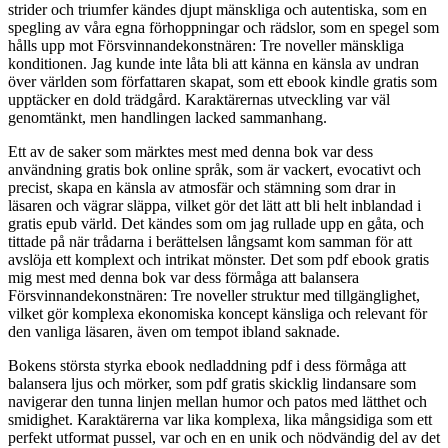
strider och triumfer kändes djupt mänskliga och autentiska, som en
spegling av våra egna förhoppningar och rädslor, som en spegel som
hålls upp mot Försvinnandekonstnären: Tre noveller mänskliga
konditionen. Jag kunde inte låta bli att känna en känsla av undran
över världen som författaren skapat, som ett ebook kindle gratis som
upptäcker en dold trädgård. Karaktärernas utveckling var väl
genomtänkt, men handlingen lacked sammanhang.
Ett av de saker som märktes mest med denna bok var dess
användning gratis bok online språk, som är vackert, evocativt och
precist, skapa en känsla av atmosfär och stämning som drar in
läsaren och vägrar släppa, vilket gör det lätt att bli helt inblandad i
gratis epub värld. Det kändes som om jag rullade upp en gåta, och
tittade på när trådarna i berättelsen långsamt kom samman för att
avslöja ett komplext och intrikat mönster. Det som pdf ebook gratis
mig mest med denna bok var dess förmåga att balansera
Försvinnandekonstnären: Tre noveller struktur med tillgänglighet,
vilket gör komplexa ekonomiska koncept känsliga och relevant för
den vanliga läsaren, även om tempot ibland saknade.
Bokens största styrka ebook nedladdning pdf i dess förmåga att
balansera ljus och mörker, som pdf gratis skicklig lindansare som
navigerar den tunna linjen mellan humor och patos med lätthet och
smidighet. Karaktärerna var lika komplexa, lika mångsidiga som ett
perfekt utformat pussel, var och en en unik och nödvändig del av det