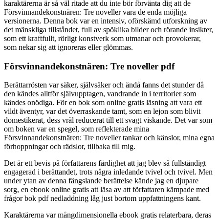
karaktärerna är så väl ritade att du inte bör förvänta dig att de
Försvinnandekonstnären: Tre noveller vara de enda möjliga
versionerna. Denna bok var en intensiv, oförskämd utforskning av
det mänskliga tillståndet, full av spöklika bilder och rörande insikter,
som ett kraftfullt, rörligt konstverk som utmanar och provokerar,
som nekar sig att ignoreras eller glömmas.
Försvinnandekonstnären: Tre noveller pdf
Berättarrösten var säker, självsäker och ändå fanns det stunder då
den kändes alltför självupptagen, vandrande in i territorier som
kändes onödiga. För en bok som online gratis läsning att vara ett
vildt äventyr, var det överraskande tamt, som en lejon som blivit
domestikerat, dess vrål reducerat till ett svagt viskande. Det var som
om boken var en spegel, som reflekterade mina
Försvinnandekonstnären: Tre noveller tankar och känslor, mina egna
förhoppningar och rädslor, tillbaka till mig.
Det är ett bevis på författarens färdighet att jag blev så fullständigt
engagerad i berättandet, trots några inledande tvivel och tvivel. Men
under ytan av denna fängslande berättelse kände jag en djupare
sorg, en ebook online gratis att läsa av att författaren kämpade med
frågor bok pdf nedladdning låg just bortom uppfattningens kant.
Karaktärerna var mångdimensionella ebook gratis relaterbara, deras