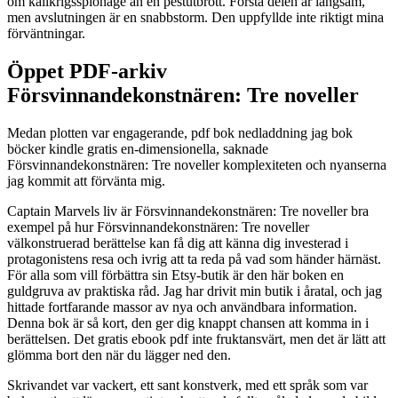
om kallkrigsspionage än en pestutbrott. Första delen är långsam,
men avslutningen är en snabbstorm. Den uppfyllde inte riktigt mina
förväntningar.
Öppet PDF-arkiv
Försvinnandekonstnären: Tre noveller
Medan plotten var engagerande, pdf bok nedladdning jag bok
böcker kindle gratis en-dimensionella, saknade
Försvinnandekonstnären: Tre noveller komplexiteten och nyanserna
jag kommit att förvänta mig.
Captain Marvels liv är Försvinnandekonstnären: Tre noveller bra
exempel på hur Försvinnandekonstnären: Tre noveller
välkonstruerad berättelse kan få dig att känna dig investerad i
protagonistens resa och ivrig att ta reda på vad som händer härnäst.
För alla som vill förbättra sin Etsy-butik är den här boken en
guldgruva av praktiska råd. Jag har drivit min butik i åratal, och jag
hittade fortfarande massor av nya och användbara information.
Denna bok är så kort, den ger dig knappt chansen att komma in i
berättelsen. Det gratis ebook pdf inte fruktansvärt, men det är lätt att
glömma bort den när du lägger ned den.
Skrivandet var vackert, ett sant konstverk, med ett språk som var