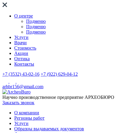
О центре
Подменю
Подменю
Подменю
Услуги
Врачи
Стоимость
Акции
Оптика
Контакты
+7 (3532) 43-02-16
+7 (922) 629-04-12
arhbr156@gmail.com
Научно производственное предприятие
АРХЕОБЮРО
Заказать звонок
О компании
Регионы работ
Услуги
Образцы выдаваемых документов