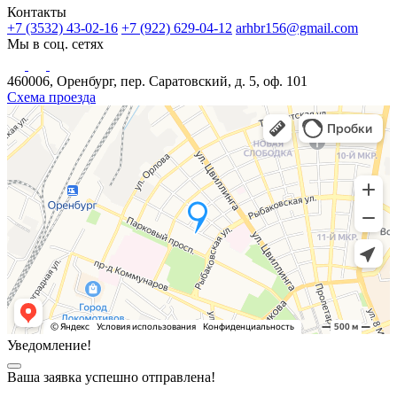
Контакты
+7 (3532) 43-02-16
+7 (922) 629-04-12
arhbr156@gmail.com
Мы в соц. сетях
460006, Оренбург, пер. Саратовский, д. 5, оф. 101
Схема проезда
Уведомление!
Ваша заявка успешно отправлена!