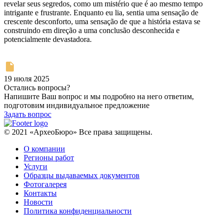
revelar seus segredos, como um mistério que é ao mesmo tempo
intrigante e frustrante. Enquanto eu lia, sentia uma sensação de
crescente desconforto, uma sensação de que a história estava se
construindo em direção a uma conclusão desconhecida e
potencialmente devastadora.
19 июля 2025
Остались вопросы?
Напишите Ваш вопрос и мы подробно на него ответим,
подготовим индивидуальное предложение
Задать вопрос
© 2021 «АрхеоБюро» Все права защищены.
О компании
Регионы работ
Услуги
Образцы выдаваемых документов
Фотогалерея
Контакты
Новости
Политика конфиденциальности