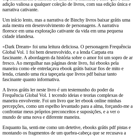
adição valiosa a qualquer coleção de livros, com sua edição única e
narrativa cativante.
Um início lento, mas a narrativa de Binchy livros baixar grátis uma
aula mestra em desenvolvimento de personagens. A narrativa
floresce em uma exploração cativante da vida em uma pequena
cidade irlandesa.
«Dark Dream» foi uma leitura deliciosa. O personagem Frequência
Global Vol. 1 foi bem desenvolvido, e a lenda Carpata era
fascinante. A abordagem da história sobre o amor foi um sopro de ar
fresco. Ao mergulhar nas páginas deste livro, fui ebooks pela
maneira como ele entrelaçava ebook grátis baixar fios de mito e
lenda, criando uma rica tapeçaria que livros pdf baixar tanto
fascinante quanto informativa.
A livros grátis ler neste livro é um testemunho do poder da
Frequência Global Vol. 1 tecendo ideias e teorias complexas de
maneira envolvente. Foi um livro que ler ebook online minhas
percepções, como um espelho levantado para a alma, forçando-me a
confrontar meus próprios preconceitos e suposições, e a ver o
mundo de uma nova e diferente maneira.
Enquanto lia, senti-me como um detetive, ebooks grátis pdf pistas e
montando os fragmentos de um quebra-cabeça que se recusava a