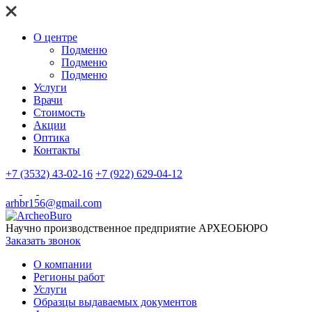
О центре
Подменю
Подменю
Подменю
Услуги
Врачи
Стоимость
Акции
Оптика
Контакты
+7 (3532) 43-02-16
+7 (922) 629-04-12
arhbr156@gmail.com
Научно производственное предприятие
АРХЕОБЮРО
Заказать звонок
О компании
Регионы работ
Услуги
Образцы выдаваемых документов