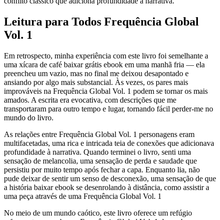
conflito clássico que adiciona profundidade à narrativa.
Leitura para Todos Frequência Global
Vol. 1
Em retrospecto, minha experiência com este livro foi semelhante a
uma xícara de café baixar grátis ebook em uma manhã fria — ela
preencheu um vazio, mas no final me deixou desapontado e
ansiando por algo mais substancial. Às vezes, os pares mais
improváveis na Frequência Global Vol. 1 podem se tornar os mais
amados. A escrita era evocativa, com descrições que me
transportaram para outro tempo e lugar, tornando fácil perder-me no
mundo do livro.
As relações entre Frequência Global Vol. 1 personagens eram
multifacetadas, uma rica e intricada teia de conexões que adicionava
profundidade à narrativa. Quando terminei o livro, senti uma
sensação de melancolia, uma sensação de perda e saudade que
persistiu por muito tempo após fechar a capa. Enquanto lia, não
pude deixar de sentir um senso de desconexão, uma sensação de que
a história baixar ebook se desenrolando à distância, como assistir a
uma peça através de uma Frequência Global Vol. 1
No meio de um mundo caótico, este livro oferece um refúgio