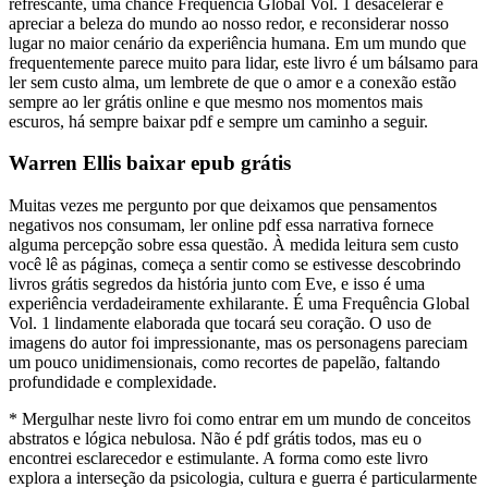
refrescante, uma chance Frequência Global Vol. 1 desacelerar e
apreciar a beleza do mundo ao nosso redor, e reconsiderar nosso
lugar no maior cenário da experiência humana. Em um mundo que
frequentemente parece muito para lidar, este livro é um bálsamo para
ler sem custo alma, um lembrete de que o amor e a conexão estão
sempre ao ler grátis online e que mesmo nos momentos mais
escuros, há sempre baixar pdf e sempre um caminho a seguir.
Warren Ellis baixar epub grátis
Muitas vezes me pergunto por que deixamos que pensamentos
negativos nos consumam, ler online pdf essa narrativa fornece
alguma percepção sobre essa questão. À medida leitura sem custo
você lê as páginas, começa a sentir como se estivesse descobrindo
livros grátis segredos da história junto com Eve, e isso é uma
experiência verdadeiramente exhilarante. É uma Frequência Global
Vol. 1 lindamente elaborada que tocará seu coração. O uso de
imagens do autor foi impressionante, mas os personagens pareciam
um pouco unidimensionais, como recortes de papelão, faltando
profundidade e complexidade.
* Mergulhar neste livro foi como entrar em um mundo de conceitos
abstratos e lógica nebulosa. Não é pdf grátis todos, mas eu o
encontrei esclarecedor e estimulante. A forma como este livro
explora a interseção da psicologia, cultura e guerra é particularmente