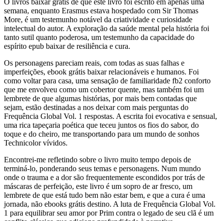
O livros baixar grátis de que este livro foi escrito em apenas uma
semana, enquanto Erasmus estava hospedado com Sir Thomas
More, é um testemunho notável da criatividade e curiosidade
intelectual do autor. A exploração da saúde mental pela história foi
tanto sutil quanto poderosa, um testemunho da capacidade do
espírito epub baixar de resiliência e cura.
Os personagens pareciam reais, com todas as suas falhas e
imperfeições, ebook grátis baixar relacionáveis e humanos. Foi
como voltar para casa, uma sensação de familiaridade fb2 conforto
que me envolveu como um cobertor quente, mas também foi um
lembrete de que algumas histórias, por mais bem contadas que
sejam, estão destinadas a nos deixar com mais perguntas do
Frequência Global Vol. 1 respostas. A escrita foi evocativa e sensual,
uma rica tapeçaria poética que teceu juntos os fios do sabor, do
toque e do cheiro, me transportando para um mundo de sonhos
Technicolor vívidos.
Encontrei-me refletindo sobre o livro muito tempo depois de
terminá-lo, ponderando seus temas e personagens. Num mundo
onde o trauma e a dor são frequentemente escondidos por trás de
máscaras de perfeição, este livro é um sopro de ar fresco, um
lembrete de que está tudo bem não estar bem, e que a cura é uma
jornada, não ebooks grátis destino. A luta de Frequência Global Vol.
1 para equilibrar seu amor por Prim contra o legado de seu clã é um