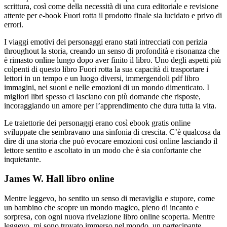
scrittura, così come della necessità di una cura editoriale e revisione
attente per e-book Fuori rotta il prodotto finale sia lucidato e privo di
errori.
I viaggi emotivi dei personaggi erano stati intrecciati con perizia
throughout la storia, creando un senso di profondità e risonanza che
è rimasto online lungo dopo aver finito il libro. Uno degli aspetti più
colpenti di questo libro Fuori rotta la sua capacità di trasportare i
lettori in un tempo e un luogo diversi, immergendoli pdf libro
immagini, nei suoni e nelle emozioni di un mondo dimenticato. I
migliori libri spesso ci lasciano con più domande che risposte,
incoraggiando un amore per l’apprendimento che dura tutta la vita.
Le traiettorie dei personaggi erano così ebook gratis online
sviluppate che sembravano una sinfonia di crescita. C’è qualcosa da
dire di una storia che può evocare emozioni così online lasciando il
lettore sentito e ascoltato in un modo che è sia confortante che
inquietante.
James W. Hall libro online
Mentre leggevo, ho sentito un senso di meraviglia e stupore, come
un bambino che scopre un mondo magico, pieno di incanto e
sorpresa, con ogni nuova rivelazione libro online scoperta. Mentre
leggevo, mi sono trovato immerso nel mondo, un partecipante