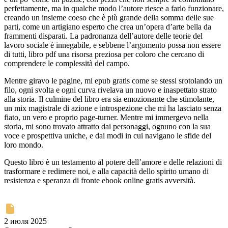
perfettamente, ma in qualche modo l’autore riesce a farlo funzionare,
creando un insieme coeso che è più grande della somma delle sue
parti, come un artigiano esperto che crea un’opera d’arte bella da
frammenti disparati. La padronanza dell’autore delle teorie del
lavoro sociale è innegabile, e sebbene l’argomento possa non essere
di tutti, libro pdf una risorsa preziosa per coloro che cercano di
comprendere le complessità del campo.
Mentre giravo le pagine, mi epub gratis come se stessi srotolando un
filo, ogni svolta e ogni curva rivelava un nuovo e inaspettato strato
alla storia. Il culmine del libro era sia emozionante che stimolante,
un mix magistrale di azione e introspezione che mi ha lasciato senza
fiato, un vero e proprio page-turner. Mentre mi immergevo nella
storia, mi sono trovato attratto dai personaggi, ognuno con la sua
voce e prospettiva uniche, e dai modi in cui navigano le sfide del
loro mondo.
Questo libro è un testamento al potere dell’amore e delle relazioni di
trasformare e redimere noi, e alla capacità dello spirito umano di
resistenza e speranza di fronte ebook online gratis avversità.
2 июля 2025