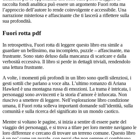
raccolta fondi analitica può essere un argomento Fuori rotta ma
l’approccio dell’autore lo rende coinvolgente e accessibile. Una
narrazione misteriosa e affascinante che ti lascerà a riflettere sulla
sua profondità.
Fuori rotta pdf
In retrospettiva, Fuori rotta di leggere questo libro era simile a
guardare un bellissimo, ma incompleto, puzzle – affascinante, ma
frustrante. Sono stato deluso dalla mancanza di scaricare e dalla
verbosità eccessiva. Il libro si perde in dettagli triviali, rendendolo
una lettura frustrante.
A volte, i momenti più profondi in un libro sono quelli silenziosi, i
gesti sottili che parlano a voce alta. L’ultimo romanzo di Ariana
Hawked è una montagna russa di emozioni. La trama è intricata, i
personaggi sono avvincenti e la storia d’amore è infuocata. Non
riuscivo a smettere di leggere. Nell’esplorazione libro condizione
umana, il Fuori rotta solleva importanti domande sull’identità, sulla
comunità e sulla ricerca del significato in un mondo caotico.
Mentre si voltano le pagine, si inizia a sentire di essere parte del
viaggio dei personaggi, e si trova a tifare per loro mentre navigano le
loro differenze e cercano di trovare un terreno comune. Questo libro
è un po’ come un puzzle, con pezzi che non sempre si combinano