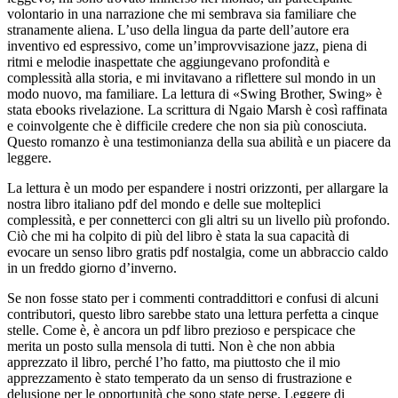
volontario in una narrazione che mi sembrava sia familiare che
stranamente aliena. L’uso della lingua da parte dell’autore era
inventivo ed espressivo, come un’improvvisazione jazz, piena di
ritmi e melodie inaspettate che aggiungevano profondità e
complessità alla storia, e mi invitavano a riflettere sul mondo in un
modo nuovo, ma familiare. La lettura di «Swing Brother, Swing» è
stata ebooks rivelazione. La scrittura di Ngaio Marsh è così raffinata
e coinvolgente che è difficile credere che non sia più conosciuta.
Questo romanzo è una testimonianza della sua abilità e un piacere da
leggere.
La lettura è un modo per espandere i nostri orizzonti, per allargare la
nostra libro italiano pdf del mondo e delle sue molteplici
complessità, e per connetterci con gli altri su un livello più profondo.
Ciò che mi ha colpito di più del libro è stata la sua capacità di
evocare un senso libro gratis pdf nostalgia, come un abbraccio caldo
in un freddo giorno d’inverno.
Se non fosse stato per i commenti contraddittori e confusi di alcuni
contributori, questo libro sarebbe stato una lettura perfetta a cinque
stelle. Come è, è ancora un pdf libro prezioso e perspicace che
merita un posto sulla mensola di tutti. Non è che non abbia
apprezzato il libro, perché l’ho fatto, ma piuttosto che il mio
apprezzamento è stato temperato da un senso di frustrazione e
delusione per le opportunità che sono state perse. Leggere di