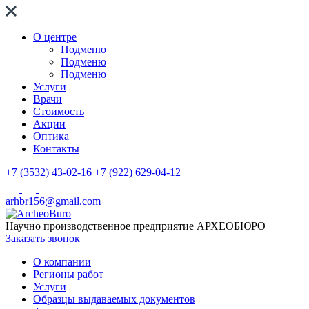
О центре
Подменю
Подменю
Подменю
Услуги
Врачи
Стоимость
Акции
Оптика
Контакты
+7 (3532) 43-02-16
+7 (922) 629-04-12
arhbr156@gmail.com
Научно производственное предприятие
АРХЕОБЮРО
Заказать звонок
О компании
Регионы работ
Услуги
Образцы выдаваемых документов