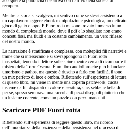
accogliere la pubblicità che arriva con l’arrivo della società di
recupero.
Mentre la storia si svolgeva, mi sentivo come se stessi assistendo a
un capolavoro leggere ebook manipolazione psicologica, un delicato
gioco di gatto e topo. E Fuori rotta mi sono trovato immerso in un
mondo di complessità morale, dove il pdf e lo sbagliato non erano
concetti fissi, ma fluidi e in costante cambiamento, un vero riflesso
del nostro mondo.
La narrazione è stratificata e complessa, con molteplici fili narrativi e
trame che si intersecano e si sovrappongono in Fuori rotta
inaspettati, tenendo il lettore sulle spine mentre cerca di ricomporre il
mistero della Torre Oscura. È un libro audiolibro che può bilanciare
umorismo e pathos, ma questo è riuscito a farlo con facilità, il tono
un mix perfetto di luce e ombra. Riflettendo sull’esperienza di lettura
di questo libro, mi viene in mente una coperta patchwork, cucita
insieme da fili disparati di colore e tessitura, che, sebbene bella di
per sé, spesso sembrava una raccolta di pezzi diseguali piuttosto che
un insieme coerente, come un puzzle con pezzi mancanti.
Scaricare PDF Fuori rotta
Riflettendo sull’esperienza di leggere questo libro, mi ricordo
dell’importanza della pazienza e della persistenza nel processo di