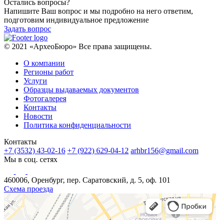
Остались вопросы?
Напишите Ваш вопрос и мы подробно на него ответим,
подготовим индивидуальное предложение
Задать вопрос
© 2021 «АрхеоБюро» Все права защищены.
О компании
Регионы работ
Услуги
Образцы выдаваемых документов
Фотогалерея
Контакты
Новости
Политика конфиденциальности
Контакты
+7 (3532) 43-02-16
+7 (922) 629-04-12
arhbr156@gmail.com
Мы в соц. сетях
460006, Оренбург, пер. Саратовский, д. 5, оф. 101
Схема проезда