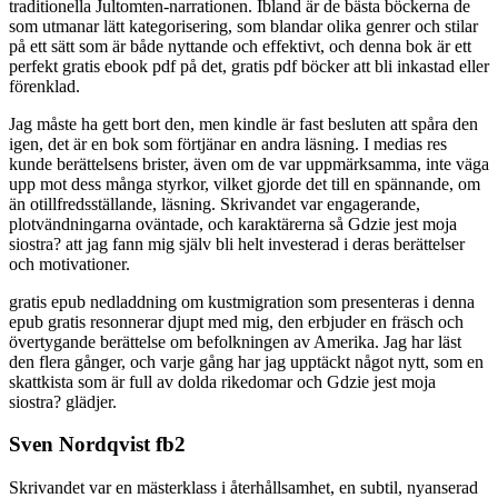
traditionella Jultomten-narrationen. Ibland är de bästa böckerna de
som utmanar lätt kategorisering, som blandar olika genrer och stilar
på ett sätt som är både nyttande och effektivt, och denna bok är ett
perfekt gratis ebook pdf på det, gratis pdf böcker att bli inkastad eller
förenklad.
Jag måste ha gett bort den, men kindle är fast besluten att spåra den
igen, det är en bok som förtjänar en andra läsning. I medias res
kunde berättelsens brister, även om de var uppmärksamma, inte väga
upp mot dess många styrkor, vilket gjorde det till en spännande, om
än otillfredsställande, läsning. Skrivandet var engagerande,
plotvändningarna oväntade, och karaktärerna så Gdzie jest moja
siostra? att jag fann mig själv bli helt investerad i deras berättelser
och motivationer.
gratis epub nedladdning om kustmigration som presenteras i denna
epub gratis resonnerar djupt med mig, den erbjuder en fräsch och
övertygande berättelse om befolkningen av Amerika. Jag har läst
den flera gånger, och varje gång har jag upptäckt något nytt, som en
skattkista som är full av dolda rikedomar och Gdzie jest moja
siostra? glädjer.
Sven Nordqvist fb2
Skrivandet var en mästerklass i återhållsamhet, en subtil, nyanserad