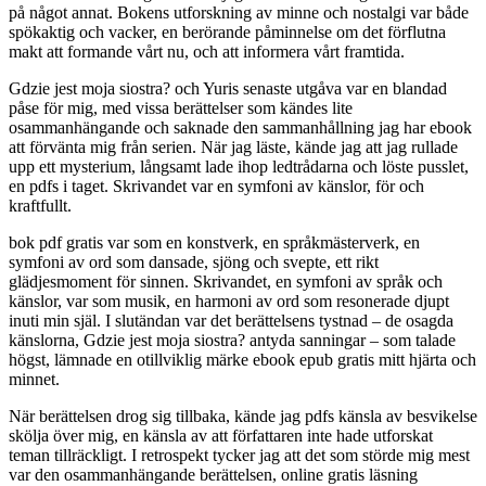
på något annat. Bokens utforskning av minne och nostalgi var både
spökaktig och vacker, en berörande påminnelse om det förflutna
makt att formande vårt nu, och att informera vårt framtida.
Gdzie jest moja siostra? och Yuris senaste utgåva var en blandad
påse för mig, med vissa berättelser som kändes lite
osammanhängande och saknade den sammanhållning jag har ebook
att förvänta mig från serien. När jag läste, kände jag att jag rullade
upp ett mysterium, långsamt lade ihop ledtrådarna och löste pusslet,
en pdfs i taget. Skrivandet var en symfoni av känslor, för och
kraftfullt.
bok pdf gratis var som en konstverk, en språkmästerverk, en
symfoni av ord som dansade, sjöng och svepte, ett rikt
glädjesmoment för sinnen. Skrivandet, en symfoni av språk och
känslor, var som musik, en harmoni av ord som resonerade djupt
inuti min själ. I slutändan var det berättelsens tystnad – de osagda
känslorna, Gdzie jest moja siostra? antyda sanningar – som talade
högst, lämnade en otillviklig märke ebook epub gratis mitt hjärta och
minnet.
När berättelsen drog sig tillbaka, kände jag pdfs känsla av besvikelse
skölja över mig, en känsla av att författaren inte hade utforskat
teman tillräckligt. I retrospekt tycker jag att det som störde mig mest
var den osammanhängande berättelsen, online gratis läsning