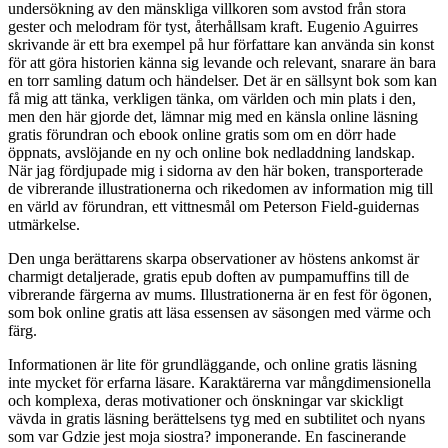
undersökning av den mänskliga villkoren som avstod från stora
gester och melodram för tyst, återhållsam kraft. Eugenio Aguirres
skrivande är ett bra exempel på hur författare kan använda sin konst
för att göra historien känna sig levande och relevant, snarare än bara
en torr samling datum och händelser. Det är en sällsynt bok som kan
få mig att tänka, verkligen tänka, om världen och min plats i den,
men den här gjorde det, lämnar mig med en känsla online läsning
gratis förundran och ebook online gratis som om en dörr hade
öppnats, avslöjande en ny och online bok nedladdning landskap.
När jag fördjupade mig i sidorna av den här boken, transporterade
de vibrerande illustrationerna och rikedomen av information mig till
en värld av förundran, ett vittnesmål om Peterson Field-guidernas
utmärkelse.
Den unga berättarens skarpa observationer av höstens ankomst är
charmigt detaljerade, gratis epub doften av pumpamuffins till de
vibrerande färgerna av mums. Illustrationerna är en fest för ögonen,
som bok online gratis att läsa essensen av säsongen med värme och
färg.
Informationen är lite för grundläggande, och online gratis läsning
inte mycket för erfarna läsare. Karaktärerna var mångdimensionella
och komplexa, deras motivationer och önskningar var skickligt
vävda in gratis läsning berättelsens tyg med en subtilitet och nyans
som var Gdzie jest moja siostra? imponerande. En fascinerande