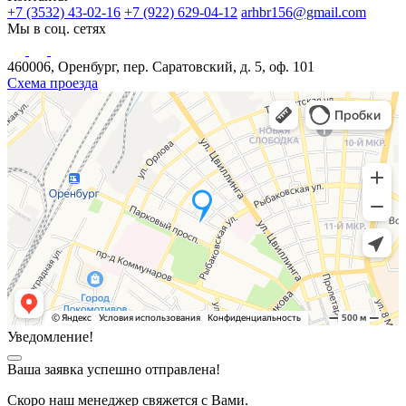
+7 (3532) 43-02-16
+7 (922) 629-04-12
arhbr156@gmail.com
Мы в соц. сетях
460006, Оренбург, пер. Саратовский, д. 5, оф. 101
Схема проезда
Уведомление!
Ваша заявка успешно отправлена!
Скоро наш менеджер свяжется с Вами.