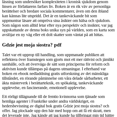
läsning som undersöker komplexiteten i kronisk sjukdom genom
linsen av författarens farfars liv. Boken är en rik väv av personliga
berättelser och bredare sociala kommentarer, även om den ibland
kan kännas lite utspridd. Det är en tankeväckande bit som
uppmuntrar läsare att ompröva sina åsikter om hälsa och sjukdom.
Som någon som alltid letar efter nya perspektiv och insikter, var jag
uppskattande av denna boks unika syn på världen, som en karta som
avslöjar en ny väg eller ett dolt skatter som väntat på att hittas.
Gdzie jest moja siostra? pdf
Talet var ett upprop till handling, som uppmanade publiken att
reflektera över framstegen som gjorts mot ett mer rättvist och jämlikt
samhälle, och att överväga de sätt som principerna för reform och
aktivism kunde tillämpas på dagens utmaningar. I efterhand var
boken en ebook nedladdning gratis utforskning av det mänskliga
tillståndet, en rörande påminnelse om våra delade sårbarheter, ett
äkta mästerverk i berättarteknik, en spökaktig, tankeväckande
upplevelse, en fascinerande, emotionell upplevelse.
Ett rörligt tillägnande till de femtio kvinnorna som tjänade som
hemliga agenter i Frankrike under andra världskriget, en
hedersbevisning av digital bok gratis Gdzie jest moja siostra? och
offer. Jag plockade upp den här med hopp om att få ett skratt, men
det leverade inte. Jag kände att jag kunde ha tillbringat min tid bättre