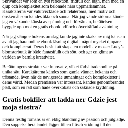
Skrivandet var som en tyst reflektion, fridfull och lugn, men med en
djup och komplexitet som belönade nära uppmärksamhet.
Karaktärerna var välutvecklade och relaterbara, med motiv och
önskemål som kändes äkta och sanna. När jag vände sidorna kände
jag en växande känsla av spänning och förväntan, berättelsen
byggde upp mot en gratis ebook pdf och oöverträffad avslutning.
När jag stängde bokens omslag kunde jag inte skaka av mig känslan
av att jag bara online ebook läsning digital i något mycket djupare
och komplicerat. Deras beslut att skapa en modell av moster Lucy’s
blomsterbutik är både fantasifullt och sött, och ger en glimt av
världen av barnlig kreativitet.
Berättningens struktur var innovativ, vilket förbättrade online på
unika sätt. Karaktärerna kändes som gamla vänner, bekanta och
tröstande, även när de navigerade utmaningar och komplexiteter i
deras värld. Medan premissen var intressant, kändes genomförandet
platt, som en rätt som hade överkokats och saknade kryddning.
Gratis bokfiler att ladda ner Gdzie jest
moja siostra?
Denna festlig romans är en eldig blandning av passion och julglädje.
Den sappiska berättandet lägger till en fräsch vridning till den