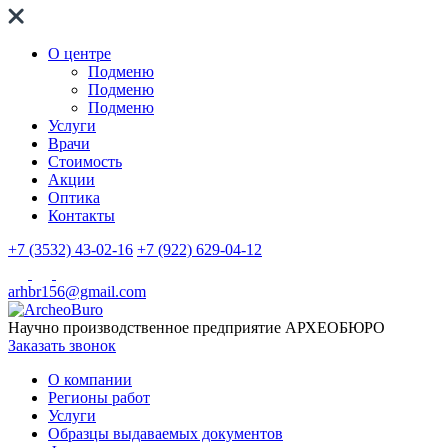
О центре
Подменю
Подменю
Подменю
Услуги
Врачи
Стоимость
Акции
Оптика
Контакты
+7 (3532) 43-02-16
+7 (922) 629-04-12
arhbr156@gmail.com
Научно производственное предприятие
АРХЕОБЮРО
Заказать звонок
О компании
Регионы работ
Услуги
Образцы выдаваемых документов