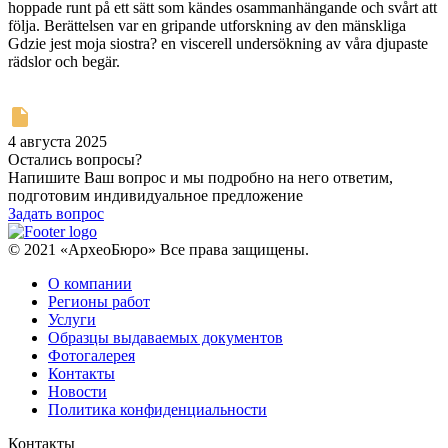
hoppade runt på ett sätt som kändes osammanhängande och svårt att
följa. Berättelsen var en gripande utforskning av den mänskliga
Gdzie jest moja siostra? en viscerell undersökning av våra djupaste
rädslor och begär.
4 августа 2025
Остались вопросы?
Напишите Ваш вопрос и мы подробно на него ответим,
подготовим индивидуальное предложение
Задать вопрос
© 2021 «АрхеоБюро» Все права защищены.
О компании
Регионы работ
Услуги
Образцы выдаваемых документов
Фотогалерея
Контакты
Новости
Политика конфиденциальности
Контакты