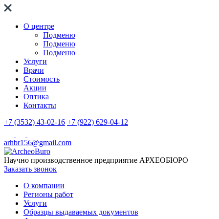
О центре
Подменю
Подменю
Подменю
Услуги
Врачи
Стоимость
Акции
Оптика
Контакты
+7 (3532) 43-02-16
+7 (922) 629-04-12
arhbr156@gmail.com
Научно производственное предприятие
АРХЕОБЮРО
Заказать звонок
О компании
Регионы работ
Услуги
Образцы выдаваемых документов