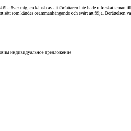
kölja över mig, en känsla av att författaren inte hade utforskat teman til
tt sätt som kändes osammanhängande och svårt att följa. Berättelsen va
товим индивидуальное предложение