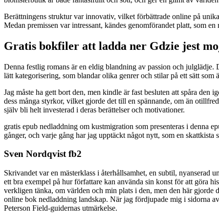
Berättningens struktur var innovativ, vilket förbättrade online på un
Medan premissen var intressant, kändes genomförandet platt, som en
Gratis bokfiler att ladda ner Gdzie jest mo
Denna festlig romans är en eldig blandning av passion och julglädje. D
lätt kategorisering, som blandar olika genrer och stilar på ett sätt som 
Jag måste ha gett bort den, men kindle är fast besluten att spåra den 
dess många styrkor, vilket gjorde det till en spännande, om än otillfr
själv bli helt investerad i deras berättelser och motivationer.
gratis epub nedladdning om kustmigration som presenteras i denna epu
gånger, och varje gång har jag upptäckt något nytt, som en skattkista 
Sven Nordqvist fb2
Skrivandet var en mästerklass i återhållsamhet, en subtil, nyanserad 
ett bra exempel på hur författare kan använda sin konst för att göra h
verkligen tänka, om världen och min plats i den, men den här gjorde 
online bok nedladdning landskap. När jag fördjupade mig i sidorna av 
Peterson Field-guidernas utmärkelse.