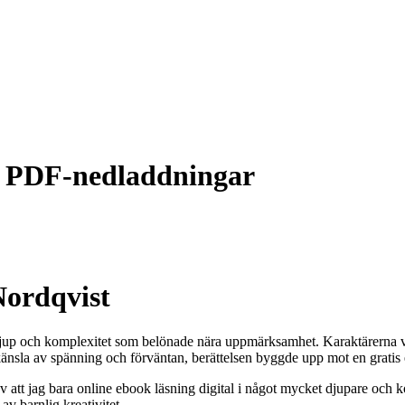
is PDF-nedladdningar
Nordqvist
n djup och komplexitet som belönade nära uppmärksamhet. Karaktärerna
nsla av spänning och förväntan, berättelsen byggde upp mot en gratis 
att jag bara online ebook läsning digital i något mycket djupare och k
av barnlig kreativitet.