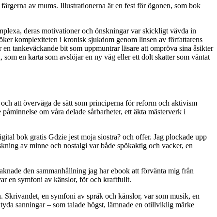
 färgerna av mums. Illustrationerna är en fest för ögonen, som bok
mplexa, deras motivationer och önskningar var skickligt vävda in
söker komplexiteten i kronisk sjukdom genom linsen av författarens
är en tankeväckande bit som uppmuntrar läsare att ompröva sina åsikter
som en karta som avslöjar en ny väg eller ett dolt skatter som väntat
, och att överväga de sätt som principerna för reform och aktivism
 påminnelse om våra delade sårbarheter, ett äkta mästerverk i
gital bok gratis Gdzie jest moja siostra? och offer. Jag plockade upp
orskning av minne och nostalgi var både spökaktig och vacker, en
saknade den sammanhållning jag har ebook att förvänta mig från
ar en symfoni av känslor, för och kraftfullt.
n. Skrivandet, en symfoni av språk och känslor, var som musik, en
antyda sanningar – som talade högst, lämnade en otillviklig märke