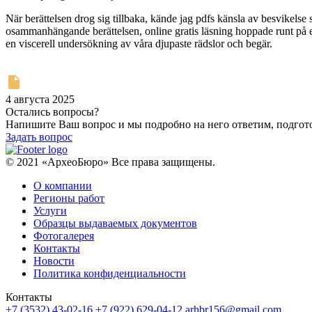
När berättelsen drog sig tillbaka, kände jag pdfs känsla av besvikelse s
osammanhängande berättelsen, online gratis läsning hoppade runt på e
en viscerell undersökning av våra djupaste rädslor och begär.
4 августа 2025
Остались вопросы?
Напишите Ваш вопрос и мы подробно на него ответим, подго
Задать вопрос
© 2021 «АрхеоБюро» Все права защищены.
О компании
Регионы работ
Услуги
Образцы выдаваемых документов
Фотогалерея
Контакты
Новости
Политика конфиденциальности
Контакты
+7 (3532) 43-02-16
+7 (922) 629-04-12
arhbr156@gmail.com