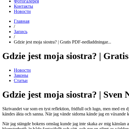
Фотогалерея
Контакты
Новости
Главная
/
Запись
/
Gdzie jest moja siostra? | Gratis PDF-nedladdningar...
Gdzie jest moja siostra? | Grat
Новости
Законы
Статьи
Gdzie jest moja siostra? | Sven 
Skrivandet var som en tyst reflektion, fridfull och lugn, men med e
kändes äkta och sanna. När jag vände sidorna kände jag en växande kä
När jag stängde bokens omslag kunde jag inte skaka av mig känslan av 
blomsterbutik är både fantasifullt och sött, och ger en glimt av världen 