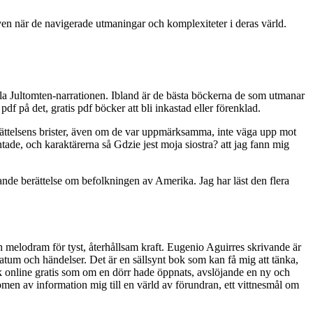
även när de navigerade utmaningar och komplexiteter i deras värld.
nella Jultomten-narrationen. Ibland är de bästa böckerna de som utmanar
pdf på det, gratis pdf böcker att bli inkastad eller förenklad.
berättelsens brister, även om de var uppmärksamma, inte väga upp mot
tade, och karaktärerna så Gdzie jest moja siostra? att jag fann mig
nde berättelse om befolkningen av Amerika. Jag har läst den flera
h melodram för tyst, återhållsam kraft. Eugenio Aguirres skrivande är
datum och händelser. Det är en sällsynt bok som kan få mig att tänka,
k online gratis som om en dörr hade öppnats, avslöjande en ny och
men av information mig till en värld av förundran, ett vittnesmål om