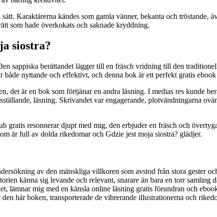
ika sätt. Karaktärerna kändes som gamla vänner, bekanta och tröstande, 
 rätt som hade överkokats och saknade kryddning.
ja siostra?
en sappiska berättandet lägger till en fräsch vridning till den traditio
är både nyttande och effektivt, och denna bok är ett perfekt gratis ebook 
igen, det är en bok som förtjänar en andra läsning. I medias res kunde 
edsställande, läsning. Skrivandet var engagerande, plotvändningarna ovän
b gratis resonnerar djupt med mig, den erbjuder en fräsch och övertyga
som är full av dolda rikedomar och Gdzie jest moja siostra? glädjer.
undersökning av den mänskliga villkoren som avstod från stora gester oc
istorien känna sig levande och relevant, snarare än bara en torr samling 
det, lämnar mig med en känsla online läsning gratis förundran och eboo
den här boken, transporterade de vibrerande illustrationerna och rikedo