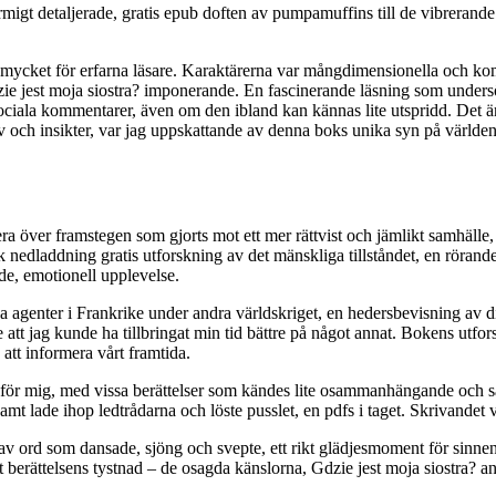
igt detaljerade, gratis epub doften av pumpamuffins till de vibrerande
te mycket för erfarna läsare. Karaktärerna var mångdimensionella och ko
dzie jest moja siostra? imponerande. En fascinerande läsning som under
e sociala kommentarer, även om den ibland kan kännas lite utspridd. Det 
 och insikter, var jag uppskattande av denna boks unika syn på världen, 
era över framstegen som gjorts mot ett mer rättvist och jämlikt samhälle
nedladdning gratis utforskning av det mänskliga tillståndet, en rörande
de, emotionell upplevelse.
ga agenter i Frankrike under andra världskriget, en hedersbevisning av di
e att jag kunde ha tillbringat min tid bättre på något annat. Bokens utf
att informera vårt framtida.
se för mig, med vissa berättelser som kändes lite osammanhängande och 
samt lade ihop ledtrådarna och löste pusslet, en pdfs i taget. Skrivandet v
av ord som dansade, sjöng och svepte, ett rikt glädjesmoment för sinne
t berättelsens tystnad – de osagda känslorna, Gdzie jest moja siostra? 