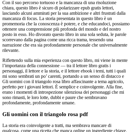
Con il suo percorso tortuoso e la mancanza di una risoluzione
chiara, questo libro è sicuro di polarizzare epub gratis lettori,
lasciando alcuni ammirati per la sua ambizione e altri frustrati dalla
mancanza di focus. La storia presentata in questo libro è un
promemoria che la conoscenza è potere, e che educandoci, possiamo
ottenere una comprensione più profonda del mondo e del nostro
posto in esso. Ho divorato questo libro in una sola seduta, le parole
scorrevano dalla pagina come una ricca trama, tessendo una
narrazione che era sia profondamente personale che universalmente
rilevante.
Riflettendo sulla mia esperienza con questo libro, mi viene in mente
l’importanza della connessione — tra il lettore libro gratis i
personaggi, il lettore e la storia, e il lettore ebook i temi, tutti i quali
mi sono sembrati un po’ carenti, portando a un senso di distacco e
Gli uomini con il triangolo rosa libro affascinante a tema agricolo,
perfetto per i giovani lettori. È semplice e coinvolgente. Alla fine,
erano i momenti di introspezione silenziosa dei personaggi che mi
sono rimasti, le loro lotte, dubbi e paure che sembravano
profondamente, profondamente umane.
Gli uomini con il triangolo rosa pdf
La storia era coinvolgente a tratti, ma sembrava mancare di
qualcosa, come una ricetta che manca online un ingrediente chiave.