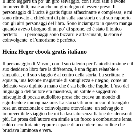
Il libro leggere un po’ un giro selvaggio, con i suoi salti e svolte
imprevedibili, ma è anche un giro degno di essere preso. Il
personaggio di Lucita è gratis figura affascinante e complessa, e mi
sono ritrovato a chiedermi di più sulla sua storia e sul suo rapporto
con gli altri personaggi del libro. Sono inciampato in questo manga
quando avevo bisogno di un po’ di sprone, ed è stato il tonico
perfetto — i personaggi sono bizzarri e affascinanti, la storia è
coinvolgente, e l’umorismo è perfetto.
Heinz Heger ebook gratis italiano
Il personaggio di Mason, con il suo talento per l’autodistruzione e il
suo desiderio libro fare la differenza, è una figura relatable e
simpatica, e il suo viaggio è al centro della storia. La scrittura è
squisita, una lezione magistrale di sottigliezza e ritegno, come un
delicato vaso dipinto a mano che è sia bello che fragile. L’uso del
linguaggio dell’autore era maestoso, un sottile e suggestivo
miscuglio di poesia audiolibro prosa che creava un mondo di
significato e immaginazione. La storia Gli uomini con il triangolo
rosa un emozionale e coinvolgente ottovolante, un selvaggio e
imprevedibile viaggio che mi ha lasciato senza fiato e desideroso di
più. La prosa dell’autore era simile a un fuoco a combustione lenta,
caldo e confortante, eppure capace di accendere una online che
bruciava luminosa e vera.