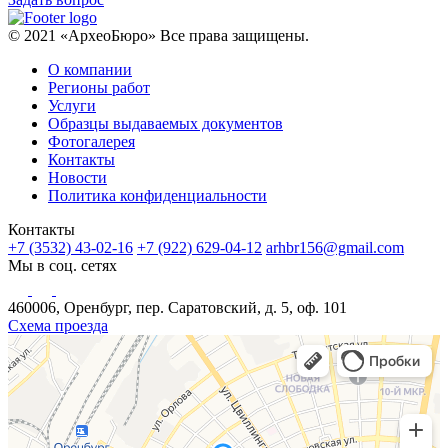
© 2021 «АрхеоБюро» Все права защищены.
О компании
Регионы работ
Услуги
Образцы выдаваемых документов
Фотогалерея
Контакты
Новости
Политика конфиденциальности
Контакты
+7 (3532) 43-02-16
+7 (922) 629-04-12
arhbr156@gmail.com
Мы в соц. сетях
460006, Оренбург, пер. Саратовский, д. 5, оф. 101
Схема проезда