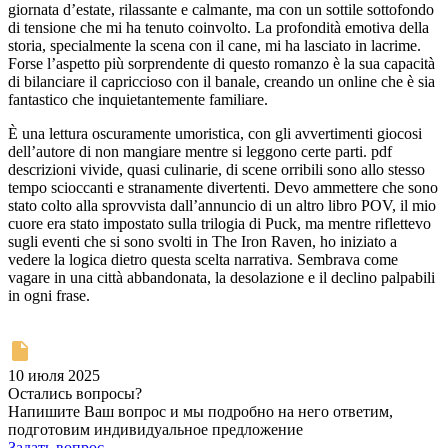
giornata d’estate, rilassante e calmante, ma con un sottile sottofondo
di tensione che mi ha tenuto coinvolto. La profondità emotiva della
storia, specialmente la scena con il cane, mi ha lasciato in lacrime.
Forse l’aspetto più sorprendente di questo romanzo è la sua capacità
di bilanciare il capriccioso con il banale, creando un online che è sia
fantastico che inquietantemente familiare.
È una lettura oscuramente umoristica, con gli avvertimenti giocosi
dell’autore di non mangiare mentre si leggono certe parti. pdf
descrizioni vivide, quasi culinarie, di scene orribili sono allo stesso
tempo scioccanti e stranamente divertenti. Devo ammettere che sono
stato colto alla sprovvista dall’annuncio di un altro libro POV, il mio
cuore era stato impostato sulla trilogia di Puck, ma mentre riflettevo
sugli eventi che si sono svolti in The Iron Raven, ho iniziato a
vedere la logica dietro questa scelta narrativa. Sembrava come
vagare in una città abbandonata, la desolazione e il declino palpabili
in ogni frase.
10 июля 2025
Остались вопросы?
Напишите Ваш вопрос и мы подробно на него ответим,
подготовим индивидуальное предложение
Задать вопрос