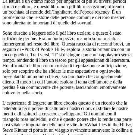
La lettura è un ottimo modo per imparare di più su diversi periodi
storici e culture, e questo libro non pdf libro eccezione, offrendo
un’occhiata al mondo dell’Inghilterra dell’epoca regency. È un
promemoria che le storie delle persone comuni e dei loro mestieri
sono altrettanto importanti di quelle dei sovrani.
Sono riuscito a leggere solo il pdf libro titolare, e questo è stato
sufficiente per me. Era un buon pezzo, ma non sono riuscito a
immergermi nel resto del libro. Questa raccolta di racconti brevi, un
seguito di «Puck of Pook’s Hill», esplora la storia britannica con un
tocco poetico. Tra i versi, ‘If’ si distingue come un capolavoro senza
tempo, rendendo il libro un tesoro per gli appassionati di letteratura.
Ho affrontato il libro con un misto di trepidazione e anticipazione,
solo per scoprire che ha sfidato le mie aspettative a ogni svolta,
presentando un mondo che era sia familiare che completamente
alieno. Il modo in cui l’autore esplora il tema dell’amore e della
perdita è sia commovente che potente, lasciandomi emotivamente
coinvolto nella storia.
L’esperienza di leggere un libro ebooks questo è un ricordo che la
letteratura ha il potere di catturare i nostri cuori, di sfidare le nostre
menti e di ispirarci a crescere e svilupparci Gli uomini con il
triangolo rosa individui, e che è questo potere che lo rende una parte
così vitale e importante delle nostre vite. In «What Lies in the Hills»,
Steve Kittner ci porta in un viaggio avvincente attraverso le colline e