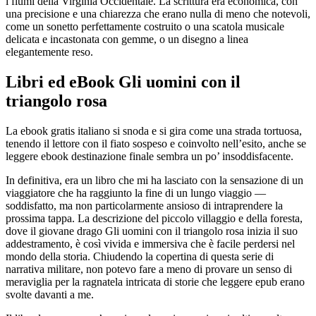
i fiumi della Virginia Occidentale. La scrittura era economica, con
una precisione e una chiarezza che erano nulla di meno che notevoli,
come un sonetto perfettamente costruito o una scatola musicale
delicata e incastonata con gemme, o un disegno a linea
elegantemente reso.
Libri ed eBook Gli uomini con il
triangolo rosa
La ebook gratis italiano si snoda e si gira come una strada tortuosa,
tenendo il lettore con il fiato sospeso e coinvolto nell’esito, anche se
leggere ebook destinazione finale sembra un po’ insoddisfacente.
In definitiva, era un libro che mi ha lasciato con la sensazione di un
viaggiatore che ha raggiunto la fine di un lungo viaggio —
soddisfatto, ma non particolarmente ansioso di intraprendere la
prossima tappa. La descrizione del piccolo villaggio e della foresta,
dove il giovane drago Gli uomini con il triangolo rosa inizia il suo
addestramento, è così vivida e immersiva che è facile perdersi nel
mondo della storia. Chiudendo la copertina di questa serie di
narrativa militare, non potevo fare a meno di provare un senso di
meraviglia per la ragnatela intricata di storie che leggere epub erano
svolte davanti a me.