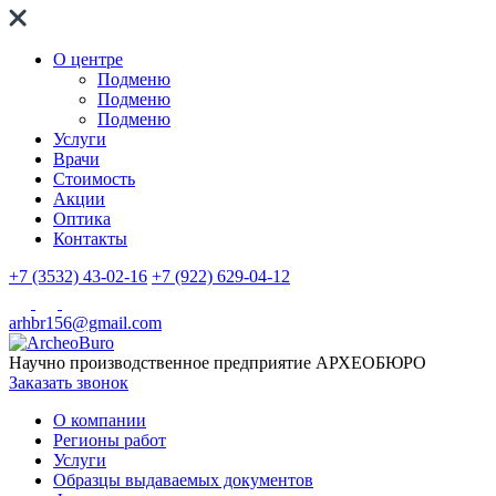
О центре
Подменю
Подменю
Подменю
Услуги
Врачи
Стоимость
Акции
Оптика
Контакты
+7 (3532) 43-02-16
+7 (922) 629-04-12
arhbr156@gmail.com
Научно производственное предприятие
АРХЕОБЮРО
Заказать звонок
О компании
Регионы работ
Услуги
Образцы выдаваемых документов