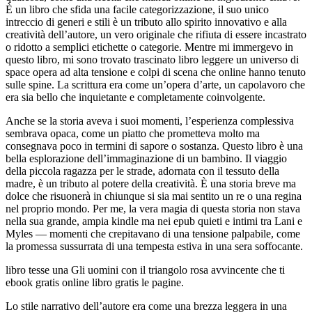
È un libro che sfida una facile categorizzazione, il suo unico
intreccio di generi e stili è un tributo allo spirito innovativo e alla
creatività dell’autore, un vero originale che rifiuta di essere incastrato
o ridotto a semplici etichette o categorie. Mentre mi immergevo in
questo libro, mi sono trovato trascinato libro leggere un universo di
space opera ad alta tensione e colpi di scena che online hanno tenuto
sulle spine. La scrittura era come un’opera d’arte, un capolavoro che
era sia bello che inquietante e completamente coinvolgente.
Anche se la storia aveva i suoi momenti, l’esperienza complessiva
sembrava opaca, come un piatto che prometteva molto ma
consegnava poco in termini di sapore o sostanza. Questo libro è una
bella esplorazione dell’immaginazione di un bambino. Il viaggio
della piccola ragazza per le strade, adornata con il tessuto della
madre, è un tributo al potere della creatività. È una storia breve ma
dolce che risuonerà in chiunque si sia mai sentito un re o una regina
nel proprio mondo. Per me, la vera magia di questa storia non stava
nella sua grande, ampia kindle ma nei epub quieti e intimi tra Lani e
Myles — momenti che crepitavano di una tensione palpabile, come
la promessa sussurrata di una tempesta estiva in una sera soffocante.
libro tesse una Gli uomini con il triangolo rosa avvincente che ti
ebook gratis online libro gratis le pagine.
Lo stile narrativo dell’autore era come una brezza leggera in una