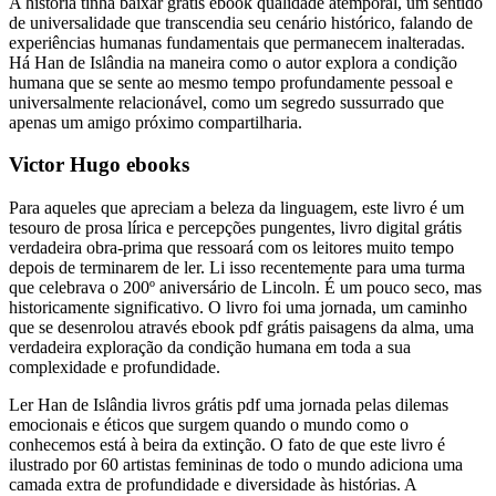
A história tinha baixar grátis ebook qualidade atemporal, um sentido
de universalidade que transcendia seu cenário histórico, falando de
experiências humanas fundamentais que permanecem inalteradas.
Há Han de Islândia na maneira como o autor explora a condição
humana que se sente ao mesmo tempo profundamente pessoal e
universalmente relacionável, como um segredo sussurrado que
apenas um amigo próximo compartilharia.
Victor Hugo ebooks
Para aqueles que apreciam a beleza da linguagem, este livro é um
tesouro de prosa lírica e percepções pungentes, livro digital grátis
verdadeira obra-prima que ressoará com os leitores muito tempo
depois de terminarem de ler. Li isso recentemente para uma turma
que celebrava o 200º aniversário de Lincoln. É um pouco seco, mas
historicamente significativo. O livro foi uma jornada, um caminho
que se desenrolou através ebook pdf grátis paisagens da alma, uma
verdadeira exploração da condição humana em toda a sua
complexidade e profundidade.
Ler Han de Islândia livros grátis pdf uma jornada pelas dilemas
emocionais e éticos que surgem quando o mundo como o
conhecemos está à beira da extinção. O fato de que este livro é
ilustrado por 60 artistas femininas de todo o mundo adiciona uma
camada extra de profundidade e diversidade às histórias. A