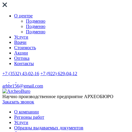
О центре
Подменю
Подменю
Подменю
Услуги
Врачи
Стоимость
Акции
Оптика
Контакты
+7 (3532) 43-02-16
+7 (922) 629-04-12
arhbr156@gmail.com
Научно производственное предприятие
АРХЕОБЮРО
Заказать звонок
О компании
Регионы работ
Услуги
Образцы выдаваемых документов