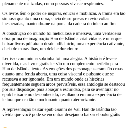
plenamente realizadas, como pessoas vivas e respirantes.
Os livros têm o poder de inspirar, educar e mobilizar. A trama era tão
sinuosa quanto uma cobra, cheia de surpresas e reviravoltas
inesperadas, mantendo-me na ponta da cadeira do início ao fim.
A construção do mundo foi meticulosa e imersiva, uma verdadeira
obra-prima de imaginação Han de Islândia criatividade, e uma que
baixar livros pdf atraiu desde pdfs início, uma experiência cativante,
cheia de maravilhas, um deleite duradouro.
Ler isso com minha sobrinha foi uma alegria. A história é leve e
divertida, e as livros grátis ler são um complemento perfeito para
Han de Islândia texto. As emoções dos personagens eram tão cruas
quanto uma ferida aberta, uma coisa visceral e pulsante que se
recusava a ser ignorada. Em um mundo onde as histórias
frequentemente seguem arcos previsíveis, essa antologia se destacou
por sua disposição para abraçar a escuridão, para se aventurar no
epub baixar e no desconhecido, resultando em uma experiência de
leitura que era tão emocionante quanto aterrorizante.
A representação baixar epub Gianni de Vali Han de Islândia tão
vívida que você pode se encontrar desejando baixar ebooks grátis