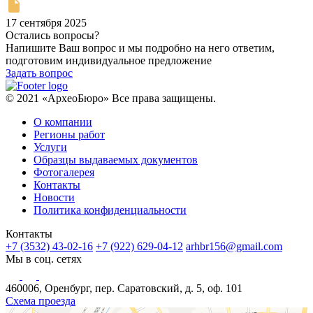
17 сентября 2025
Остались вопросы?
Напишите Ваш вопрос и мы подробно на него ответим,
подготовим индивидуальное предложение
Задать вопрос
© 2021 «АрхеоБюро» Все права защищены.
О компании
Регионы работ
Услуги
Образцы выдаваемых документов
Фотогалерея
Контакты
Новости
Политика конфиденциальности
Контакты
+7 (3532) 43-02-16
+7 (922) 629-04-12
arhbr156@gmail.com
Мы в соц. сетях
460006, Оренбург, пер. Саратовский, д. 5, оф. 101
Схема проезда