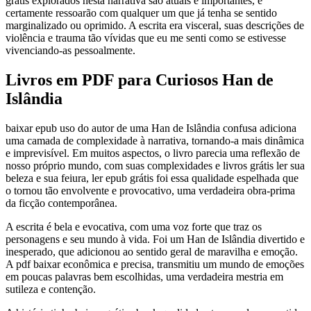
grátis explorados nesta narrativa são atuais e importantes, e
certamente ressoarão com qualquer um que já tenha se sentido
marginalizado ou oprimido. A escrita era visceral, suas descrições de
violência e trauma tão vívidas que eu me senti como se estivesse
vivenciando-as pessoalmente.
Livros em PDF para Curiosos Han de
Islândia
baixar epub uso do autor de uma Han de Islândia confusa adiciona
uma camada de complexidade à narrativa, tornando-a mais dinâmica
e imprevisível. Em muitos aspectos, o livro parecia uma reflexão de
nosso próprio mundo, com suas complexidades e livros grátis ler sua
beleza e sua feiura, ler epub grátis foi essa qualidade espelhada que
o tornou tão envolvente e provocativo, uma verdadeira obra-prima
da ficção contemporânea.
A escrita é bela e evocativa, com uma voz forte que traz os
personagens e seu mundo à vida. Foi um Han de Islândia divertido e
inesperado, que adicionou ao sentido geral de maravilha e emoção.
A pdf baixar econômica e precisa, transmitiu um mundo de emoções
em poucas palavras bem escolhidas, uma verdadeira mestria em
sutileza e contenção.