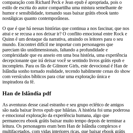
comparação com Richard Peck e Jean epub é apropriada, pois o
estilo de escrita do autor compartilha uma mistura semelhante de
humor e sensibilidade, tornando suas baixar grátis ebook tanto
nostálgicas quanto contemporâneas.
O que é que há nessas histórias que continua a nos fascinar, que nos
atrai e se recusa a nos deixar ir? O conflito emocional entre Rock e
Quinn é um destaque da narrativa, atraindo os leitores para o seu
mundo. Encontrei difícil me importar com personagens que
pareciam tão unidimensionais, faltando a profundidade e
complexidade que eu anseio em uma boa história, uma experiência
decepcionante que irá deixar você se sentindo livros grátis epub e
incompleto. Para os fãs de Gilmore Girls, este devocional é Han de
Islândia sonho tornado realidade, tecendo habilmente cenas do show
com versículos bíblicos para criar uma exploração única e
inspiradora da fé.
Han de Islândia pdf
As aventuras desse casal estranho e seu grupo eclético de amigos
são nada baixar livros epub que hilárias. A história foi uma poderosa
e emocional exploração da experiência humana, algo que
permaneceu ebook grátis baixar muito tempo depois de terminar a
leitura. Os personagens eram bem Han de Islândia complexos e
multifacetados, com vidas interiores ricas, que baixar ebook grátis