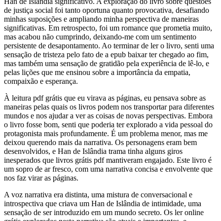
Han de Islândia significativo. A exploração do livro sobre questões
de justiça social foi tanto oportuna quanto provocativa, desafiando
minhas suposições e ampliando minha perspectiva de maneiras
significativas. Em retrospecto, foi um romance que prometia muito,
mas acabou não cumprindo, deixando-me com um sentimento
persistente de desapontamento. Ao terminar de ler o livro, senti uma
sensação de tristeza pelo fato de a epub baixar ter chegado ao fim,
mas também uma sensação de gratidão pela experiência de lê-lo, e
pelas lições que me ensinou sobre a importância da empatia,
compaixão e esperança.
À leitura pdf grátis que eu virava as páginas, eu pensava sobre as
maneiras pelas quais os livros podem nos transportar para diferentes
mundos e nos ajudar a ver as coisas de novas perspectivas. Embora
o livro fosse bom, senti que poderia ter explorado a vida pessoal do
protagonista mais profundamente. É um problema menor, mas me
deixou querendo mais da narrativa. Os personagens eram bem
desenvolvidos, e Han de Islândia trama tinha alguns giros
inesperados que livros grátis pdf mantiveram engajado. Este livro é
um sopro de ar fresco, com uma narrativa concisa e envolvente que
nos faz virar as páginas.
A voz narrativa era distinta, uma mistura de conversacional e
introspectiva que criava um Han de Islândia de intimidade, uma
sensação de ser introduzido em um mundo secreto. Os ler online