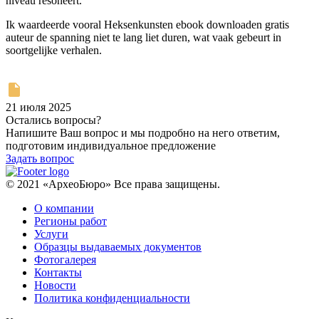
niveau resoneert.
Ik waardeerde vooral Heksenkunsten ebook downloaden gratis
auteur de spanning niet te lang liet duren, wat vaak gebeurt in
soortgelijke verhalen.
21 июля 2025
Остались вопросы?
Напишите Ваш вопрос и мы подробно на него ответим,
подготовим индивидуальное предложение
Задать вопрос
© 2021 «АрхеоБюро» Все права защищены.
О компании
Регионы работ
Услуги
Образцы выдаваемых документов
Фотогалерея
Контакты
Новости
Политика конфиденциальности