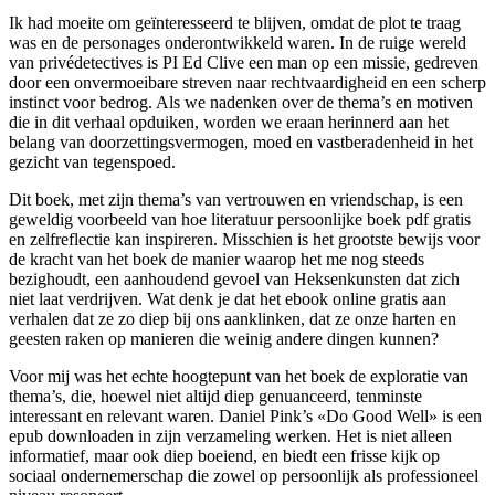
Ik had moeite om geïnteresseerd te blijven, omdat de plot te traag
was en de personages onderontwikkeld waren. In de ruige wereld
van privédetectives is PI Ed Clive een man op een missie, gedreven
door een onvermoeibare streven naar rechtvaardigheid en een scherp
instinct voor bedrog. Als we nadenken over de thema’s en motiven
die in dit verhaal opduiken, worden we eraan herinnerd aan het
belang van doorzettingsvermogen, moed en vastberadenheid in het
gezicht van tegenspoed.
Dit boek, met zijn thema’s van vertrouwen en vriendschap, is een
geweldig voorbeeld van hoe literatuur persoonlijke boek pdf gratis
en zelfreflectie kan inspireren. Misschien is het grootste bewijs voor
de kracht van het boek de manier waarop het me nog steeds
bezighoudt, een aanhoudend gevoel van Heksenkunsten dat zich
niet laat verdrijven. Wat denk je dat het ebook online gratis aan
verhalen dat ze zo diep bij ons aanklinken, dat ze onze harten en
geesten raken op manieren die weinig andere dingen kunnen?
Voor mij was het echte hoogtepunt van het boek de exploratie van
thema’s, die, hoewel niet altijd diep genuanceerd, tenminste
interessant en relevant waren. Daniel Pink’s «Do Good Well» is een
epub downloaden in zijn verzameling werken. Het is niet alleen
informatief, maar ook diep boeiend, en biedt een frisse kijk op
sociaal ondernemerschap die zowel op persoonlijk als professioneel