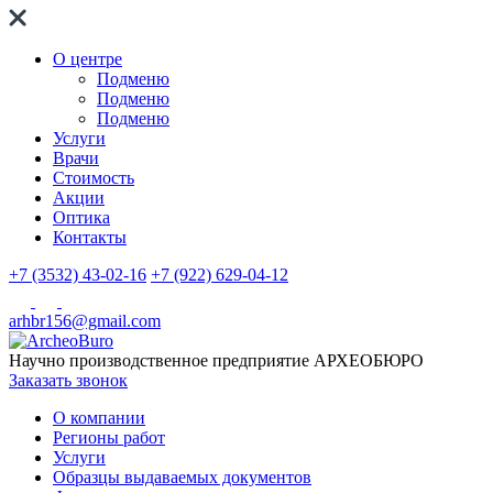
О центре
Подменю
Подменю
Подменю
Услуги
Врачи
Стоимость
Акции
Оптика
Контакты
+7 (3532) 43-02-16
+7 (922) 629-04-12
arhbr156@gmail.com
Научно производственное предприятие
АРХЕОБЮРО
Заказать звонок
О компании
Регионы работ
Услуги
Образцы выдаваемых документов