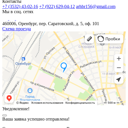
Контакты
+7 (3532) 43-02-16
+7 (922) 629-04-12
arhbr156@gmail.com
Мы в соц. сетях
460006, Оренбург, пер. Саратовский, д. 5, оф. 101
Схема проезда
Уведомление!
Ваша заявка успешно отправлена!