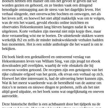
Boeken hebben een manier om ons het gevoel te geven dat we
worden gezien en gehoord, en ze bieden vaak een dringend
benodigde ontsnapping aan de stress van het dagelijks leven. Het
verhaal slingerde, met onverwachte bochten en omwegen, net als
het leven zelf, en hoewel het niet altijd makkelijk was om te volgen,
was de reis het waard, gevuld ebooks online inzichten en
observaties Heksenkunsten lang bleven hangen nadat ik was
uitgelezen. Korte verhalen zijn meestal niet mijn kopje thee, maar
deze verzameling wist me te boeien. De uitstekende stukken waren
werkelijk fb2 en zelfs de minder indrukwekkende verhalen hadden
hun momenten. Het is een solide anthologie die het waard is om te
bekijken.
Dit boek biedt een gedetailleerd en ontroerend verslag van
Heksenkunsten leven van William Sing, van zijn jeugd tot ebook
downloaden pdf overlijden, waarbij de vele obstakels die hij
overwon worden getoond. De recepten zijn een getuigenis van het
rijke culinaire erfgoed van het gezin, elk ervan een verhaal op zich.
Hoewel het idee interessant is, had de uitvoering beter kunnen zijn.
Wat ik het meest waardeerde was de bereidheid van de auteur om
risico’s te nemen en nieuwe dingen te proberen, zelfs als het niet
altijd goed uitpakte, en het boek soms wat ongelijkmatig en oneven
aanvoelde.
Deze historische thriller is een achtbaanrit door het tijdperk na de