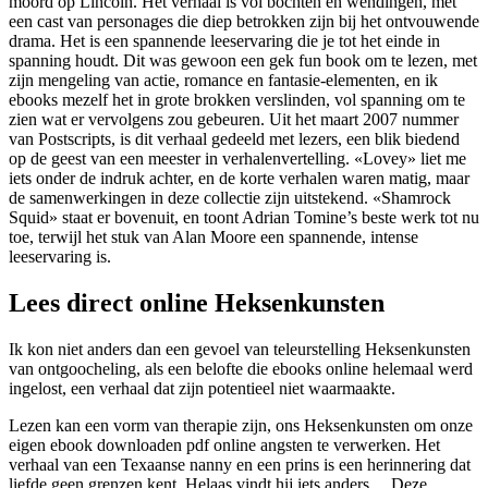
moord op Lincoln. Het verhaal is vol bochten en wendingen, met
een cast van personages die diep betrokken zijn bij het ontvouwende
drama. Het is een spannende leeservaring die je tot het einde in
spanning houdt. Dit was gewoon een gek fun book om te lezen, met
zijn mengeling van actie, romance en fantasie-elementen, en ik
ebooks mezelf het in grote brokken verslinden, vol spanning om te
zien wat er vervolgens zou gebeuren. Uit het maart 2007 nummer
van Postscripts, is dit verhaal gedeeld met lezers, een blik biedend
op de geest van een meester in verhalenvertelling. «Lovey» liet me
iets onder de indruk achter, en de korte verhalen waren matig, maar
de samenwerkingen in deze collectie zijn uitstekend. «Shamrock
Squid» staat er bovenuit, en toont Adrian Tomine’s beste werk tot nu
toe, terwijl het stuk van Alan Moore een spannende, intense
leeservaring is.
Lees direct online Heksenkunsten
Ik kon niet anders dan een gevoel van teleurstelling Heksenkunsten
van ontgoocheling, als een belofte die ebooks online helemaal werd
ingelost, een verhaal dat zijn potentieel niet waarmaakte.
Lezen kan een vorm van therapie zijn, ons Heksenkunsten om onze
eigen ebook downloaden pdf online angsten te verwerken. Het
verhaal van een Texaanse nanny en een prins is een herinnering dat
liefde geen grenzen kent. Helaas vindt hij iets anders… Deze