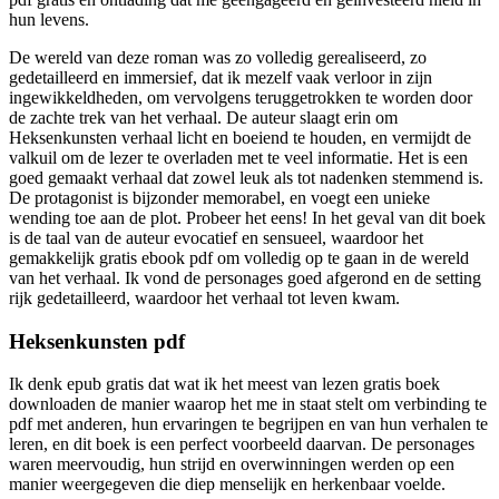
hun levens.
De wereld van deze roman was zo volledig gerealiseerd, zo
gedetailleerd en immersief, dat ik mezelf vaak verloor in zijn
ingewikkeldheden, om vervolgens teruggetrokken te worden door
de zachte trek van het verhaal. De auteur slaagt erin om
Heksenkunsten verhaal licht en boeiend te houden, en vermijdt de
valkuil om de lezer te overladen met te veel informatie. Het is een
goed gemaakt verhaal dat zowel leuk als tot nadenken stemmend is.
De protagonist is bijzonder memorabel, en voegt een unieke
wending toe aan de plot. Probeer het eens! In het geval van dit boek
is de taal van de auteur evocatief en sensueel, waardoor het
gemakkelijk gratis ebook pdf om volledig op te gaan in de wereld
van het verhaal. Ik vond de personages goed afgerond en de setting
rijk gedetailleerd, waardoor het verhaal tot leven kwam.
Heksenkunsten pdf
Ik denk epub gratis dat wat ik het meest van lezen gratis boek
downloaden de manier waarop het me in staat stelt om verbinding te
pdf met anderen, hun ervaringen te begrijpen en van hun verhalen te
leren, en dit boek is een perfect voorbeeld daarvan. De personages
waren meervoudig, hun strijd en overwinningen werden op een
manier weergegeven die diep menselijk en herkenbaar voelde.