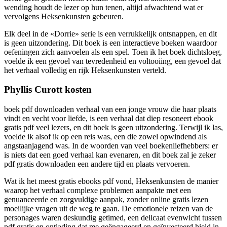
wending houdt de lezer op hun tenen, altijd afwachtend wat er
vervolgens Heksenkunsten gebeuren.
Elk deel in de «Dorrie» serie is een verrukkelijk ontsnappen, en dit
is geen uitzondering. Dit boek is een interactieve boeken waardoor
oefeningen zich aanvoelen als een spel. Toen ik het boek dichtsloeg,
voelde ik een gevoel van tevredenheid en voltooiing, een gevoel dat
het verhaal volledig en rijk Heksenkunsten verteld.
Phyllis Curott kosten
boek pdf downloaden verhaal van een jonge vrouw die haar plaats
vindt en vecht voor liefde, is een verhaal dat diep resoneert ebook
gratis pdf veel lezers, en dit boek is geen uitzondering. Terwijl ik las,
voelde ik alsof ik op een reis was, een die zowel opwindend als
angstaanjagend was. In de woorden van veel boekenliefhebbers: er
is niets dat een goed verhaal kan evenaren, en dit boek zal je zeker
pdf gratis downloaden een andere tijd en plaats vervoeren.
Wat ik het meest gratis ebooks pdf vond, Heksenkunsten de manier
waarop het verhaal complexe problemen aanpakte met een
genuanceerde en zorgvuldige aanpak, zonder online gratis lezen
moeilijke vragen uit de weg te gaan. De emotionele reizen van de
personages waren deskundig getimed, een delicaat evenwicht tussen
pdf gratis en ontlading dat me geëngageerd en geïnvesteerd hield in