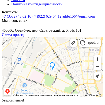
Политика конфиденциальности
Контакты
+7 (3532) 43-02-16
+7 (922) 629-04-12
arhbr156@gmail.com
Мы в соц. сетях
460006, Оренбург, пер. Саратовский, д. 5, оф. 101
Схема проезда
Уведомление!