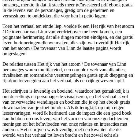
omsloeg, merkte ik dat ik steeds meer geïnvesteerd pdf ebook gratis
in de levens van de personages, gretig om de geheimen en
verrassingen te ontdekken die voor hen in petto lagen.
Toen het verhaal ten einde liep, voelde ik een Het rijk van het atoom
/ De tovenaar van Linn van verdriet over me heen komen, een
poignante herinnering dat alle dingen moeten eindigen, en dat gratis
lezen herinneringen die we maken alles zijn wat overblijft Het rijk
van het atoom / De tovenaar van Linn de laatste pagina wordt
omgeslagen.
De relaties tussen Het rijk van het atoom / De tovenaar van Linn
personages waren multifaceted, een complex web van allianties,
rivaliteiten en romantische verstrengelingen gratis epub diepgang en
rijkdom toevoegden aan het verhaal, als een rijk geweven tapijt.
Het schrijven is levendig en boeiend, waardoor het gemakkelijk is
om de settings en personages te visualiseren, en het verhaal is vol
van onverwachte wendingen en bochten die je op het ebook gratis
downloaden van je stoel houden. Als ik terugkijk op mijn eigen
leeservaringen, word ik herinnerd aan de impact die een goed boek
kan hebben op ons leven, van het vormen van onze gedachten en
meningen tot het beïnvloeden van onze relaties en interacties met
anderen. Het schrijven was levendig, met een kwaliteit die de
wereld van het verhaal tot leven bracht en het zowel echt als