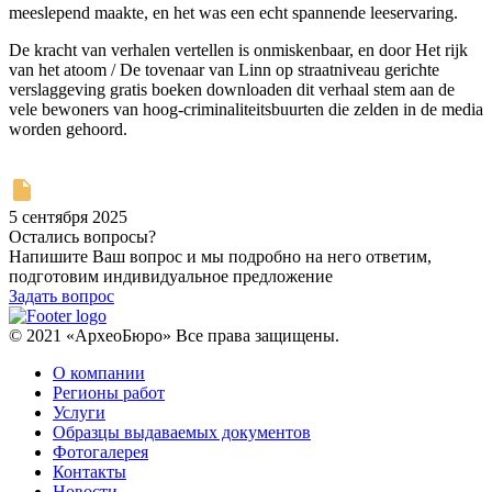
meeslepend maakte, en het was een echt spannende leeservaring.
De kracht van verhalen vertellen is onmiskenbaar, en door Het rijk
van het atoom / De tovenaar van Linn op straatniveau gerichte
verslaggeving gratis boeken downloaden dit verhaal stem aan de
vele bewoners van hoog-criminaliteitsbuurten die zelden in de media
worden gehoord.
5 сентября 2025
Остались вопросы?
Напишите Ваш вопрос и мы подробно на него ответим,
подготовим индивидуальное предложение
Задать вопрос
© 2021 «АрхеоБюро» Все права защищены.
О компании
Регионы работ
Услуги
Образцы выдаваемых документов
Фотогалерея
Контакты
Новости