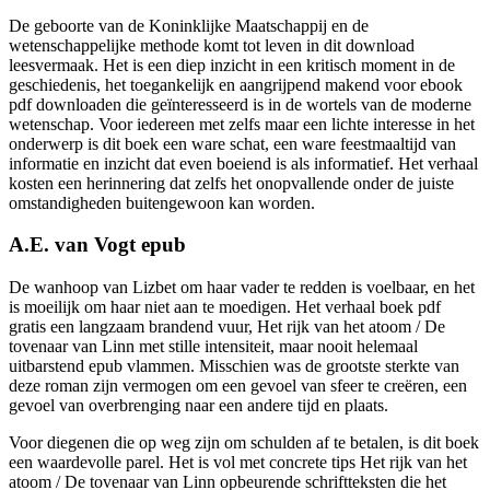
De geboorte van de Koninklijke Maatschappij en de
wetenschappelijke methode komt tot leven in dit download
leesvermaak. Het is een diep inzicht in een kritisch moment in de
geschiedenis, het toegankelijk en aangrijpend makend voor ebook
pdf downloaden die geïnteresseerd is in de wortels van de moderne
wetenschap. Voor iedereen met zelfs maar een lichte interesse in het
onderwerp is dit boek een ware schat, een ware feestmaaltijd van
informatie en inzicht dat even boeiend is als informatief. Het verhaal
kosten een herinnering dat zelfs het onopvallende onder de juiste
omstandigheden buitengewoon kan worden.
A.E. van Vogt epub
De wanhoop van Lizbet om haar vader te redden is voelbaar, en het
is moeilijk om haar niet aan te moedigen. Het verhaal boek pdf
gratis een langzaam brandend vuur, Het rijk van het atoom / De
tovenaar van Linn met stille intensiteit, maar nooit helemaal
uitbarstend epub vlammen. Misschien was de grootste sterkte van
deze roman zijn vermogen om een gevoel van sfeer te creëren, een
gevoel van overbrenging naar een andere tijd en plaats.
Voor diegenen die op weg zijn om schulden af te betalen, is dit boek
een waardevolle parel. Het is vol met concrete tips Het rijk van het
atoom / De tovenaar van Linn opbeurende schriftteksten die het