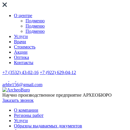
О центре
Подменю
Подменю
Подменю
Услуги
Врачи
Стоимость
Акции
Оптика
Контакты
+7 (3532) 43-02-16
+7 (922) 629-04-12
arhbr156@gmail.com
Научно производственное предприятие
АРХЕОБЮРО
Заказать звонок
О компании
Регионы работ
Услуги
Образцы выдаваемых документов