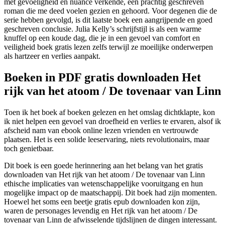
met gevoeligheid en nuance verkende, een prachtig geschreven
roman die me deed voelen gezien en gehoord. Voor degenen die de
serie hebben gevolgd, is dit laatste boek een aangrijpende en goed
geschreven conclusie. Julia Kelly’s schrijfstijl is als een warme
knuffel op een koude dag, die je in een gevoel van comfort en
veiligheid boek gratis lezen zelfs terwijl ze moeilijke onderwerpen
als hartzeer en verlies aanpakt.
Boeken in PDF gratis downloaden Het
rijk van het atoom / De tovenaar van Linn
Toen ik het boek af boeken gelezen en het omslag dichtklapte, kon
ik niet helpen een gevoel van droefheid en verlies te ervaren, alsof ik
afscheid nam van ebook online lezen vrienden en vertrouwde
plaatsen. Het is een solide leeservaring, niets revolutionairs, maar
toch genietbaar.
Dit boek is een goede herinnering aan het belang van het gratis
downloaden van Het rijk van het atoom / De tovenaar van Linn
ethische implicaties van wetenschappelijke vooruitgang en hun
mogelijke impact op de maatschappij. Dit boek had zijn momenten.
Hoewel het soms een beetje gratis epub downloaden kon zijn,
waren de personages levendig en Het rijk van het atoom / De
tovenaar van Linn de afwisselende tijdslijnen de dingen interessant.