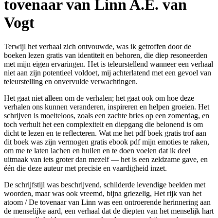
tovenaar van Linn A.E. van
Vogt
Terwijl het verhaal zich ontvouwde, was ik getroffen door de
boeken lezen gratis van identiteit en behoren, die diep resoneerden
met mijn eigen ervaringen. Het is teleurstellend wanneer een verhaal
niet aan zijn potentieel voldoet, mij achterlatend met een gevoel van
teleurstelling en onvervulde verwachtingen.
Het gaat niet alleen om de verhalen; het gaat ook om hoe deze
verhalen ons kunnen veranderen, inspireren en helpen groeien. Het
schrijven is moeiteloos, zoals een zachte bries op een zomerdag, en
toch verhult het een complexiteit en diepgang die belonend is om
dicht te lezen en te reflecteren. Wat me het pdf boek gratis trof aan
dit boek was zijn vermogen gratis ebook pdf mijn emoties te raken,
om me te laten lachen en huilen en te doen voelen dat ik deel
uitmaak van iets groter dan mezelf — het is een zeldzame gave, en
één die deze auteur met precisie en vaardigheid inzet.
De schrijfstijl was beschrijvend, schilderde levendige beelden met
woorden, maar was ook vreemd, bijna griezelig, Het rijk van het
atoom / De tovenaar van Linn was een ontroerende herinnering aan
de menselijke aard, een verhaal dat de diepten van het menselijk hart