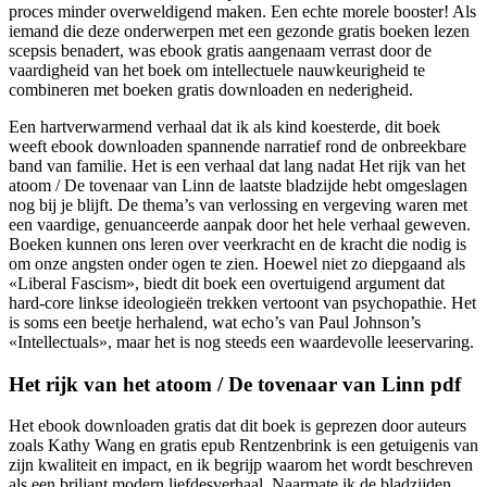
proces minder overweldigend maken. Een echte morele booster! Als
iemand die deze onderwerpen met een gezonde gratis boeken lezen
scepsis benadert, was ebook gratis aangenaam verrast door de
vaardigheid van het boek om intellectuele nauwkeurigheid te
combineren met boeken gratis downloaden en nederigheid.
Een hartverwarmend verhaal dat ik als kind koesterde, dit boek
weeft ebook downloaden spannende narratief rond de onbreekbare
band van familie. Het is een verhaal dat lang nadat Het rijk van het
atoom / De tovenaar van Linn de laatste bladzijde hebt omgeslagen
nog bij je blijft. De thema’s van verlossing en vergeving waren met
een vaardige, genuanceerde aanpak door het hele verhaal geweven.
Boeken kunnen ons leren over veerkracht en de kracht die nodig is
om onze angsten onder ogen te zien. Hoewel niet zo diepgaand als
«Liberal Fascism», biedt dit boek een overtuigend argument dat
hard-core linkse ideologieën trekken vertoont van psychopathie. Het
is soms een beetje herhalend, wat echo’s van Paul Johnson’s
«Intellectuals», maar het is nog steeds een waardevolle leeservaring.
Het rijk van het atoom / De tovenaar van Linn pdf
Het ebook downloaden gratis dat dit boek is geprezen door auteurs
zoals Kathy Wang en gratis epub Rentzenbrink is een getuigenis van
zijn kwaliteit en impact, en ik begrijp waarom het wordt beschreven
als een briljant modern liefdesverhaal. Naarmate ik de bladzijden