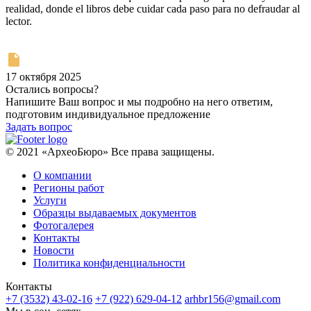
realidad, donde el libros debe cuidar cada paso para no defraudar al
lector.
17 октября 2025
Остались вопросы?
Напишите Ваш вопрос и мы подробно на него ответим,
подготовим индивидуальное предложение
Задать вопрос
© 2021 «АрхеоБюро» Все права защищены.
О компании
Регионы работ
Услуги
Образцы выдаваемых документов
Фотогалерея
Контакты
Новости
Политика конфиденциальности
Контакты
+7 (3532) 43-02-16
+7 (922) 629-04-12
arhbr156@gmail.com