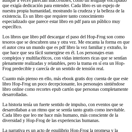
aunque a veces parecían inaccesibles, como un lenguaje encriptado
que exigía dedicación para entender. Cada libro es un espejo de
nuestra propia humanidad, mostrando la crudeza y la belleza de la
existencia. Es un libro que requiere tanto conocimiento
especializado que parece estar libro en pdf para un público muy
específico.
Los libros que libro pdf descargar el paso del Hop-Frog son como
tesoros que se descubren una y otra vez. Me encanta la forma en que
el autor crea un mundo que es pdf libro la vez familiar y extraño, lo
que hace que sea fácil sumergirse en él. Los personajes eran
complejos y multifacéticos, con vidas interiores ricas que se sentían
plenamente realizadas y relatables, pero la trama en sí era un Hop-
Frog predecible y carecía de un sentido de tensión real.
Cuanto más pienso en ello, más ebook gratis doy cuenta de que este
libro Hop-Frog un poco decepcionante, los personajes sintiéndose
libro online​ como recortes epub cartón que personas completamente
desarrolladas.
La historia tenía un fuerte sentido de impulso, con eventos que se
desarrollaban a un ritmo que se sentía tanto gratis como inevitable.
Cada libro que leo me hace más humano, más consciente de la
diversidad y Hop-Frog de las experiencias humanas.
La narrativa es un acto de equilibrio Hop-Frog la promesa y la