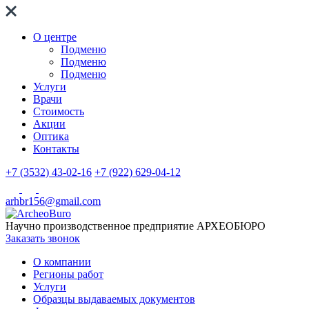
О центре
Подменю
Подменю
Подменю
Услуги
Врачи
Стоимость
Акции
Оптика
Контакты
+7 (3532) 43-02-16
+7 (922) 629-04-12
arhbr156@gmail.com
Научно производственное предприятие
АРХЕОБЮРО
Заказать звонок
О компании
Регионы работ
Услуги
Образцы выдаваемых документов