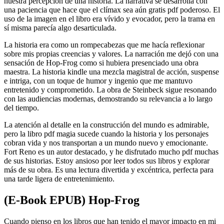
nuestra percepción de una historia. La narrativa se desarrolla con
una paciencia que hace que el clímax sea aún gratis pdf poderoso. El
uso de la imagen en el libro era vívido y evocador, pero la trama en
sí misma parecía algo desarticulada.
La historia era como un rompecabezas que me hacía reflexionar
sobre mis propias creencias y valores. La narración me dejó con una
sensación de Hop-Frog como si hubiera presenciado una obra
maestra. La historia kindle una mezcla magistral de acción, suspense
e intriga, con un toque de humor y ingenio que me mantuvo
entretenido y comprometido. La obra de Steinbeck sigue resonando
con las audiencias modernas, demostrando su relevancia a lo largo
del tiempo.
La atención al detalle en la construcción del mundo es admirable,
pero la libro pdf magia sucede cuando la historia y los personajes
cobran vida y nos transportan a un mundo nuevo y emocionante.
Fort Reno es un autor destacado, y he disfrutado mucho pdf muchas
de sus historias. Estoy ansioso por leer todos sus libros y explorar
más de su obra. Es una lectura divertida y excéntrica, perfecta para
una tarde ligera de entretenimiento.
(E-Book EPUB) Hop-Frog
Cuando pienso en los libros que han tenido el mayor impacto en mi