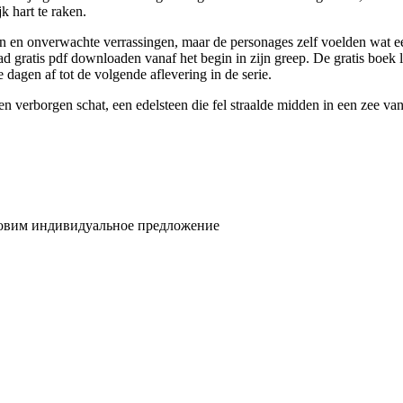
k hart te raken.
n en onverwachte verrassingen, maar de personages zelf voelden wat een
d gratis pdf downloaden vanaf het begin in zijn greep. De gratis boek 
e dagen af tot de volgende aflevering in de serie.
n verborgen schat, een edelsteen die fel straalde midden in een zee van 
товим индивидуальное предложение