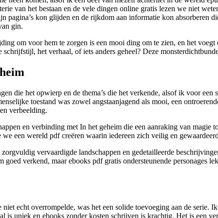
ie van het bestaan en de vele dingen online gratis lezen we niet weten 
 zijn pagina’s kon glijden en de rijkdom aan informatie kon absorberen
van gin.
ding om voor hem te zorgen is een mooi ding om te zien, en het voegt ee
schrijfstijl, het verhaal, of iets anders geheel? Deze monsterdichtbunde
eheim
agen die het opwierp en de thema’s die het verkende, alsof ik voor een 
menselijke toestand was zowel angstaanjagend als mooi, een ontroerend
 en verbeelding.
appen en verbinding met In het geheim die een aanraking van magie toe
hoe we een wereld pdf creëren waarin iedereen zich veilig en gewaardee
rgvuldig vervaardigde landschappen en gedetailleerde beschrijvingen 
m goed verkend, maar ebooks pdf gratis ondersteunende personages leke
iet echt overrompelde, was het een solide toevoeging aan de serie. Ik k
haal is uniek en ebooks zonder kosten schrijven is krachtig. Het is een 