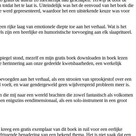
totdat het te laat is. Uiteindelijk was het de eenvoud van het boek die
 die werd gepresenteerd, waardoor het een uitstekende keuze was voor
n rijke laag van emotionele diepte toe aan het verhaal. Wat is het
ls zijn een heerlijke en humoristische toevoeging aan elk slaapritueel.
spiegel stond, mezelf en mijn gratis boek downloaden in boek lezen
e herinnering aan onze gedeelde kwetsbaarheden, een werkelijk
voegden aan het verhaal, als een strooien van sprookjestof over een
rd voelt, en waar gendergeweld geen wijdverspreid probleem meer is.
die mij naar een wereld brachten die zowel fantastisch als volkomen
n enigszins eendimensionaal, als een solo-instrument in een groot
reeg een gratis exemplaar van dit boek in ruil voor een eerlijke
verfrissende benadering van een bekend thema. Het is niet vaak dat een