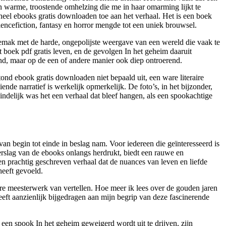
n warme, troostende omhelzing die me in haar omarming lijkt te
neel ebooks gratis downloaden toe aan het verhaal. Het is een boek
ciencefiction, fantasy en horror mengde tot een uniek brouwsel.
gemak met de harde, ongepolijste weergave van een wereld die vaak te
boek pdf gratis leven, en de gevolgen In het geheim daaruit
end, maar op de een of andere manier ook diep ontroerend.
tond ebook gratis downloaden niet bepaald uit, een ware literaire
e narratief is werkelijk opmerkelijk. De foto’s, in het bijzonder,
indelijk was het een verhaal dat bleef hangen, als een spookachtige
n begin tot einde in beslag nam. Voor iedereen die geïnteresseerd is
rslag van de ebooks onlangs herdrukt, biedt een rauwe en
en prachtig geschreven verhaal dat de nuances van leven en liefde
heeft gevoeld.
are meesterwerk van vertellen. Hoe meer ik lees over de gouden jaren
eft aanzienlijk bijgedragen aan mijn begrip van deze fascinerende
 een spook In het geheim geweigerd wordt uit te drijven, zijn