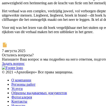
aanwezigheid een herinnering aan de kracht van fictie om het menselij
Het verhaal was een complex, veelzijdig juweel, vol verborgen diepte
uitgewerkte mensen. Liegbeest, liegbeest, broek in brand—dit boek ha
cliffhanger die het onmogelijk maakt om het neer te leggen. Ik tel al d
Voor mij was het lezen van dit boek vergelijkbaar met het stuiten op ee
rijkdom van dit verhaal maken het een uitblinker in het genre.
7 августа 2025
Остались вопросы?
Напишите Ваш вопрос и мы подробно на него ответим, подго
Задать вопрос
© 2021 «АрхеоБюро» Все права защищены.
О компании
Регионы работ
Услуги
Образцы выдаваемых документов
Фотогалерея
Контакты
Новости