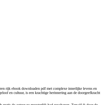
aren rijk ebook downloaden pdf met complexe innerlijke levens en
loof en cultuur, is een krachtige herinnering aan de doorgeefkracht
b gratis de auteur zo meesterlijk had geschapen. Terwijl ik door de