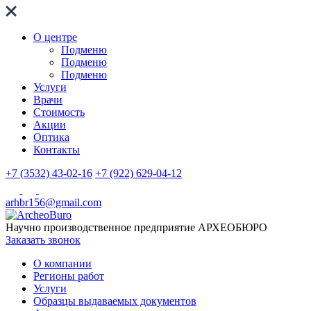
О центре
Подменю
Подменю
Подменю
Услуги
Врачи
Стоимость
Акции
Оптика
Контакты
+7 (3532) 43-02-16
+7 (922) 629-04-12
arhbr156@gmail.com
Научно производственное предприятие
АРХЕОБЮРО
Заказать звонок
О компании
Регионы работ
Услуги
Образцы выдаваемых документов