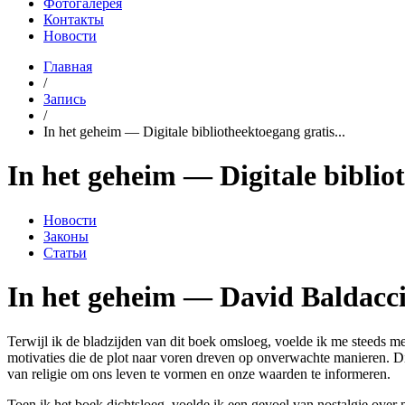
Фотогалерея
Контакты
Новости
Главная
/
Запись
/
In het geheim — Digitale bibliotheektoegang gratis...
In het geheim — Digitale biblio
Новости
Законы
Статьи
In het geheim — David Baldacc
Terwijl ik de bladzijden van dit boek omsloeg, voelde ik me steeds 
motivaties die de plot naar voren dreven op onverwachte manieren. Di
van religie om ons leven te vormen en onze waarden te informeren.
Toen ik het boek dichtsloeg, voelde ik een gevoel van nostalgie over 