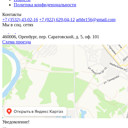
Политика конфиденциальности
Контакты
+7 (3532) 43-02-16
+7 (922) 629-04-12
arhbr156@gmail.com
Мы в соц. сетях
460006, Оренбург, пер. Саратовский, д. 5, оф. 101
Схема проезда
Уведомление!