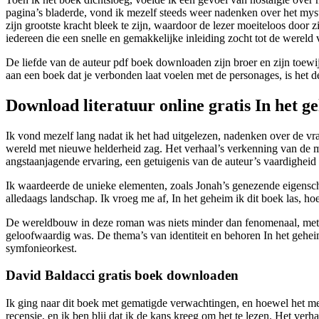
pagina’s bladerde, vond ik mezelf steeds weer nadenken over het myster
zijn grootste kracht bleek te zijn, waardoor de lezer moeiteloos door
iedereen die een snelle en gemakkelijke inleiding zocht tot de wereld 
De liefde van de auteur pdf boek downloaden zijn broer en zijn toewij
aan een boek dat je verbonden laat voelen met de personages, is het de 
Download literatuur online gratis In het g
Ik vond mezelf lang nadat ik het had uitgelezen, nadenken over de vr
wereld met nieuwe helderheid zag. Het verhaal’s verkenning van de 
angstaanjagende ervaring, een getuigenis van de auteur’s vaardigheid
Ik waardeerde de unieke elementen, zoals Jonah’s genezende eigensch
alledaags landschap. Ik vroeg me af, In het geheim ik dit boek las, 
De wereldbouw in deze roman was niets minder dan fenomenaal, met zo
geloofwaardig was. De thema’s van identiteit en behoren In het gehei
symfonieorkest.
David Baldacci gratis boek downloaden
Ik ging naar dit boek met gematigde verwachtingen, en hoewel het me n
recensie, en ik ben blij dat ik de kans kreeg om het te lezen. Het ver