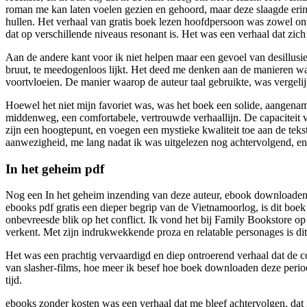
roman me kan laten voelen gezien en gehoord, maar deze slaagde erin,
hullen. Het verhaal van gratis boek lezen hoofdpersoon was zowel ont
dat op verschillende niveaus resonant is. Het was een verhaal dat zich
Aan de andere kant voor ik niet helpen maar een gevoel van desillusi
bruut, te meedogenloos lijkt. Het deed me denken aan de manieren waa
voortvloeien. De manier waarop de auteur taal gebruikte, was vergeli
Hoewel het niet mijn favoriet was, was het boek een solide, aangename
middenweg, een comfortabele, vertrouwde verhaallijn. De capaciteit v
zijn een hoogtepunt, en voegen een mystieke kwaliteit toe aan de teks
aanwezigheid, me lang nadat ik was uitgelezen nog achtervolgend, en 
In het geheim pdf
Nog een In het geheim inzending van deze auteur, ebook downloaden pd
ebooks pdf gratis een dieper begrip van de Vietnamoorlog, is dit bo
onbevreesde blik op het conflict. Ik vond het bij Family Bookstore o
verkent. Met zijn indrukwekkende proza en relatable personages is dit
Het was een prachtig vervaardigd en diep ontroerend verhaal dat de co
van slasher-films, hoe meer ik besef hoe boek downloaden deze period
tijd.
ebooks zonder kosten was een verhaal dat me bleef achtervolgen, dat i