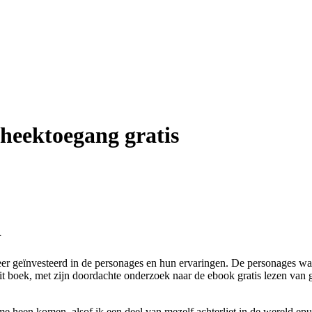
theektoegang gratis
i
meer geïnvesteerd in de personages en hun ervaringen. De personages w
t boek, met zijn doordachte onderzoek naar de ebook gratis lezen van ge
me heen komen, alsof ik een deel van mezelf achterliet in de wereld epu