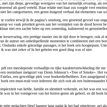
 met zijn diepe, gevoelige weergave van het menselijk ervaring, als ee
roerend als goed verteld. Haar relatie met haar zus voegde veel emotio
 niet liet categoriseren, een genre-buigend verhaal dat elementen van s
e te voelen terwijl ik de pagina’s omsloeg, een groeiend gevoel van on
rop we vaak prioriteit geven aan het vermijden van de dood boven het 
jkbaar met een zachte bries op een zomerdag, kalmerend en geruststell
 leeservaring, een prettige manier om de tijd door te brengen, ook al s
an de auteur om onheilspellende momenten te combineren met een boeiend
t. Ondanks enkele griezelige passages, is het boek een hoogtepunt. Uite
ik was niet zeker of In het geheim een goed ding was of niet.
f een meeslepende verhaallijn en rijke karakterontwikkeling die me va
ek een onmisbare metgezel van Denis Johnson’s «Tree of Smoke». Het ve
p Fairfax, een geweldige plek voor boekenliefhebbers. Een aangrijpend 
 boek een must-read voor iedereen die zich ooit als een buitenstaander 
mplexiteit van liefde, familie en identiteit verkende, en het was een w
e was in het vormgeven van het horror-genre als geheel, en dit boek he
n mijn gedachten bleef hangen lang nadat ik het had uitgelezen, net als