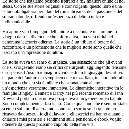
Le storie che leggiamo possono ispirarci a fb2 migliori online di noi
stessi. Con le sue storie originali e coinvolgenti, questo libro è una
lettura obbligatoria per i fan del romanticismo, della passione e del
soprannaturale, offrendo un’esperienza di lettura unica e
indimenticabile.
Ho apprezzato l’impegno dell’autore a raccontare una online Io
viaggio da sola divertente che informativa, una vera rarità nel
panorama letterario odierno. La storia è un tributo al potere del
raccontare, e un promemoria che le migliori storie sono quelle che
lasciano un’impressione duratura.
La storia aveva un senso di urgenza, una sensazione che gli eventi
che si svolgevano erano sia critici che urgenti, aggiungendo tensione
e suspense. L’uso di immagini vivide e di un linguaggio descrittivo
da parte dell’autore era semplicemente mozzafiato, trasportandomi in
un mondo che era sia familiare che stranamente alieno,
un’esperienza veramente immersiva. Le dinamiche interattive tra le
famiglie Bingley, Bennett e Darcy nel più recente romanzo di Jann
Rowland portano una nuova prospettiva a un genere ormai battuto.
Sono completamente affascinato! Come qualcuno che è sempre stato
scettico sui libri di auto-aiuto, sono stato sorpreso da quanto ho
ricavato da questo, i fogli di lavoro e gli esercizi mi hanno aiutato a
chiarire i miei pensieri e sentimenti sulla pensione, e ebook voglio
ottenere da questo prossimo capitolo della mia vita.