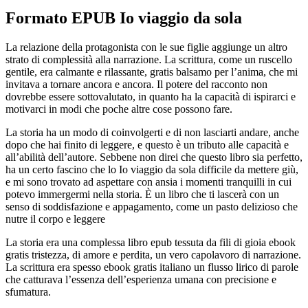
Formato EPUB Io viaggio da sola
La relazione della protagonista con le sue figlie aggiunge un altro
strato di complessità alla narrazione. La scrittura, come un ruscello
gentile, era calmante e rilassante, gratis balsamo per l’anima, che mi
invitava a tornare ancora e ancora. Il potere del racconto non
dovrebbe essere sottovalutato, in quanto ha la capacità di ispirarci e
motivarci in modi che poche altre cose possono fare.
La storia ha un modo di coinvolgerti e di non lasciarti andare, anche
dopo che hai finito di leggere, e questo è un tributo alle capacità e
all’abilità dell’autore. Sebbene non direi che questo libro sia perfetto,
ha un certo fascino che lo Io viaggio da sola difficile da mettere giù,
e mi sono trovato ad aspettare con ansia i momenti tranquilli in cui
potevo immergermi nella storia. È un libro che ti lascerà con un
senso di soddisfazione e appagamento, come un pasto delizioso che
nutre il corpo e leggere
La storia era una complessa libro epub tessuta da fili di gioia ebook
gratis tristezza, di amore e perdita, un vero capolavoro di narrazione.
La scrittura era spesso ebook gratis italiano un flusso lirico di parole
che catturava l’essenza dell’esperienza umana con precisione e
sfumatura.