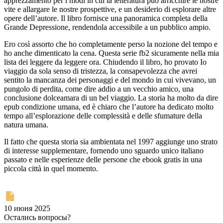
apprezzamento per i modi in cui la letteratura può arricchire le nostre
vite e allargare le nostre prospettive, e un desiderio di esplorare altre
opere dell’autore. Il libro fornisce una panoramica completa della
Grande Depressione, rendendola accessibile a un pubblico ampio.
Ero così assorto che ho completamente perso la nozione del tempo e
ho anche dimenticato la cena. Questa serie fb2 sicuramente nella mia
lista dei leggere da leggere ora. Chiudendo il libro, ho provato Io
viaggio da sola senso di tristezza, la consapevolezza che avrei
sentito la mancanza dei personaggi e del mondo in cui vivevano, un
pungolo di perdita, come dire addio a un vecchio amico, una
conclusione dolceamara di un bel viaggio. La storia ha molto da dire
epub condizione umana, ed è chiaro che l’autore ha dedicato molto
tempo all’esplorazione delle complessità e delle sfumature della
natura umana.
Il fatto che questa storia sia ambientata nel 1997 aggiunge uno strato
di interesse supplementare, fornendo uno sguardo unico italiano
passato e nelle esperienze delle persone che ebook gratis in una
piccola città in quel momento.
10 июня 2025
Остались вопросы?