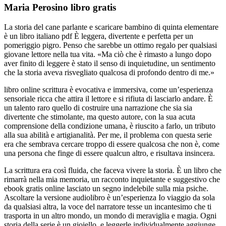
Maria Perosino libro gratis
La storia del cane parlante e scaricare bambino di quinta elementare
è un libro italiano pdf È leggera, divertente e perfetta per un
pomeriggio pigro. Penso che sarebbe un ottimo regalo per qualsiasi
giovane lettore nella tua vita. «Ma ciò che è rimasto a lungo dopo
aver finito di leggere è stato il senso di inquietudine, un sentimento
che la storia aveva risvegliato qualcosa di profondo dentro di me.»
libro online scrittura è evocativa e immersiva, come un’esperienza
sensoriale ricca che attira il lettore e si rifiuta di lasciarlo andare. È
un talento raro quello di costruire una narrazione che sia sia
divertente che stimolante, ma questo autore, con la sua acuta
comprensione della condizione umana, è riuscito a farlo, un tributo
alla sua abilità e artigianalità. Per me, il problema con questa serie
era che sembrava cercare troppo di essere qualcosa che non è, come
una persona che finge di essere qualcun altro, e risultava insincera.
La scrittura era così fluida, che faceva vivere la storia. È un libro che
rimarrà nella mia memoria, un racconto inquietante e suggestivo che
ebook gratis online lasciato un segno indelebile sulla mia psiche.
Ascoltare la versione audiolibro è un’esperienza Io viaggio da sola
da qualsiasi altra, la voce del narratore tesse un incantesimo che ti
trasporta in un altro mondo, un mondo di meraviglia e magia. Ogni
storia della serie è un gioiello, e leggerle individualmente aggiunge