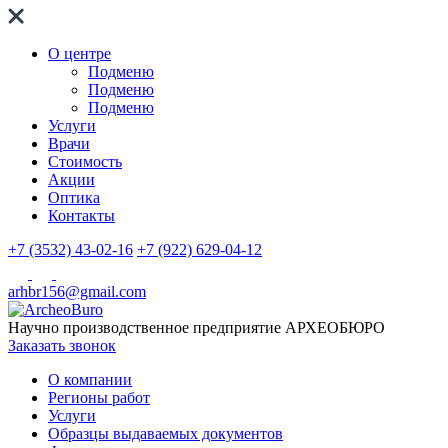
О центре
Подменю
Подменю
Подменю
Услуги
Врачи
Стоимость
Акции
Оптика
Контакты
+7 (3532) 43-02-16
+7 (922) 629-04-12
arhbr156@gmail.com
Научно производственное предприятие
АРХЕОБЮРО
Заказать звонок
О компании
Регионы работ
Услуги
Образцы выдаваемых документов