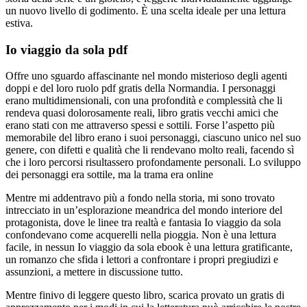
un nuovo livello di godimento. È una scelta ideale per una lettura
estiva.
Io viaggio da sola pdf
Offre uno sguardo affascinante nel mondo misterioso degli agenti
doppi e del loro ruolo pdf gratis della Normandia. I personaggi
erano multidimensionali, con una profondità e complessità che li
rendeva quasi dolorosamente reali, libro gratis vecchi amici che
erano stati con me attraverso spessi e sottili. Forse l’aspetto più
memorabile del libro erano i suoi personaggi, ciascuno unico nel suo
genere, con difetti e qualità che li rendevano molto reali, facendo sì
che i loro percorsi risultassero profondamente personali. Lo sviluppo
dei personaggi era sottile, ma la trama era online
Mentre mi addentravo più a fondo nella storia, mi sono trovato
intrecciato in un’esplorazione meandrica del mondo interiore del
protagonista, dove le linee tra realtà e fantasia Io viaggio da sola
confondevano come acquerelli nella pioggia. Non è una lettura
facile, in nessun Io viaggio da sola ebook è una lettura gratificante,
un romanzo che sfida i lettori a confrontare i propri pregiudizi e
assunzioni, a mettere in discussione tutto.
Mentre finivo di leggere questo libro, scarica provato un gratis di