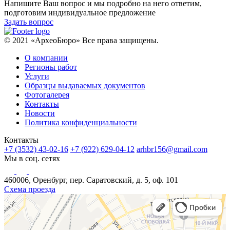
Напишите Ваш вопрос и мы подробно на него ответим,
подготовим индивидуальное предложение
Задать вопрос
© 2021 «АрхеоБюро» Все права защищены.
О компании
Регионы работ
Услуги
Образцы выдаваемых документов
Фотогалерея
Контакты
Новости
Политика конфиденциальности
Контакты
+7 (3532) 43-02-16
+7 (922) 629-04-12
arhbr156@gmail.com
Мы в соц. сетях
460006, Оренбург, пер. Саратовский, д. 5, оф. 101
Схема проезда