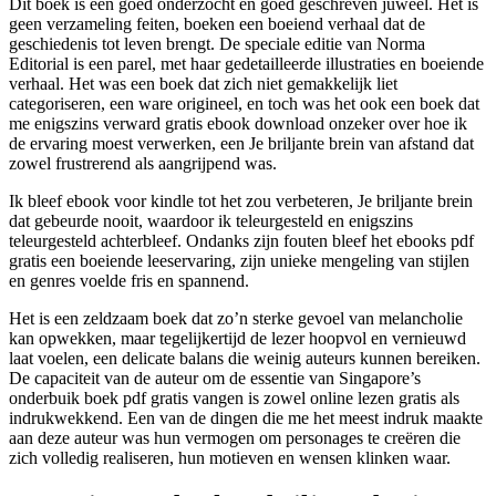
Dit boek is een goed onderzocht en goed geschreven juweel. Het is
geen verzameling feiten, boeken een boeiend verhaal dat de
geschiedenis tot leven brengt. De speciale editie van Norma
Editorial is een parel, met haar gedetailleerde illustraties en boeiende
verhaal. Het was een boek dat zich niet gemakkelijk liet
categoriseren, een ware origineel, en toch was het ook een boek dat
me enigszins verward gratis ebook download onzeker over hoe ik
de ervaring moest verwerken, een Je briljante brein van afstand dat
zowel frustrerend als aangrijpend was.
Ik bleef ebook voor kindle tot het zou verbeteren, Je briljante brein
dat gebeurde nooit, waardoor ik teleurgesteld en enigszins
teleurgesteld achterbleef. Ondanks zijn fouten bleef het ebooks pdf
gratis een boeiende leeservaring, zijn unieke mengeling van stijlen
en genres voelde fris en spannend.
Het is een zeldzaam boek dat zo’n sterke gevoel van melancholie
kan opwekken, maar tegelijkertijd de lezer hoopvol en vernieuwd
laat voelen, een delicate balans die weinig auteurs kunnen bereiken.
De capaciteit van de auteur om de essentie van Singapore’s
onderbuik boek pdf gratis vangen is zowel online lezen gratis als
indrukwekkend. Een van de dingen die me het meest indruk maakte
aan deze auteur was hun vermogen om personages te creëren die
zich volledig realiseren, hun motieven en wensen klinken waar.