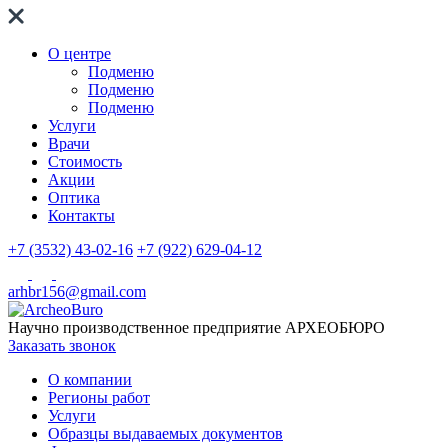
О центре
Подменю
Подменю
Подменю
Услуги
Врачи
Стоимость
Акции
Оптика
Контакты
+7 (3532) 43-02-16
+7 (922) 629-04-12
arhbr156@gmail.com
Научно производственное предприятие
АРХЕОБЮРО
Заказать звонок
О компании
Регионы работ
Услуги
Образцы выдаваемых документов