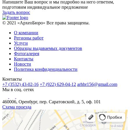
Напишите Ваш вопрос и мы подробно на него ответим,
подготовим индивидуальное предложение
Задать вопрос
© 2021 «АрхеоБюро» Все права защищены.
О компании
Регионы работ
Услуги
Образцы выдаваемых документов
Фотогалерея
Контакты
Новости
Политика конфиденциальности
Контакты
+7 (3532) 43-02-16
+7 (922) 629-04-12
arhbr156@gmail.com
Мы в соц. сетях
460006, Оренбург, пер. Саратовский, д. 5, оф. 101
Схема проезда