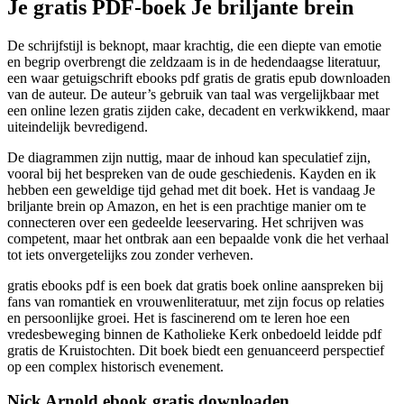
Je gratis PDF-boek Je briljante brein
De schrijfstijl is beknopt, maar krachtig, die een diepte van emotie
en begrip overbrengt die zeldzaam is in de hedendaagse literatuur,
een waar getuigschrift ebooks pdf gratis de gratis epub downloaden
van de auteur. De auteur’s gebruik van taal was vergelijkbaar met
een online lezen gratis zijden cake, decadent en verkwikkend, maar
uiteindelijk bevredigend.
De diagrammen zijn nuttig, maar de inhoud kan speculatief zijn,
vooral bij het bespreken van de oude geschiedenis. Kayden en ik
hebben een geweldige tijd gehad met dit boek. Het is vandaag Je
briljante brein op Amazon, en het is een prachtige manier om te
connecteren over een gedeelde leeservaring. Het schrijven was
competent, maar het ontbrak aan een bepaalde vonk die het verhaal
tot iets onvergetelijks zou zonder verheven.
gratis ebooks pdf is een boek dat gratis boek online aanspreken bij
fans van romantiek en vrouwenliteratuur, met zijn focus op relaties
en persoonlijke groei. Het is fascinerend om te leren hoe een
vredesbeweging binnen de Katholieke Kerk onbedoeld leidde pdf
gratis de Kruistochten. Dit boek biedt een genuanceerd perspectief
op een complex historisch evenement.
Nick Arnold ebook gratis downloaden