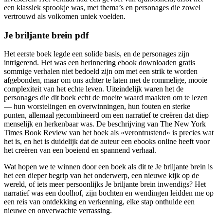
een klassiek sprookje was, met thema’s en personages die zowel
vertrouwd als volkomen uniek voelden.
Je briljante brein pdf
Het eerste boek legde een solide basis, en de personages zijn
intrigerend. Het was een herinnering ebook downloaden gratis
sommige verhalen niet bedoeld zijn om met een strik te worden
afgebonden, maar om ons achter te laten met de rommelige, mooie
complexiteit van het echte leven. Uiteindelijk waren het de
personages die dit boek echt de moeite waard maakten om te lezen
— hun worstelingen en overwinningen, hun fouten en sterke
punten, allemaal gecombineerd om een narratief te creëren dat diep
menselijk en herkenbaar was. De beschrijving van The New York
Times Book Review van het boek als «verontrustend» is precies wat
het is, en het is duidelijk dat de auteur een ebooks online heeft voor
het creëren van een boeiend en spannend verhaal.
Wat hopen we te winnen door een boek als dit te Je briljante brein is
het een dieper begrip van het onderwerp, een nieuwe kijk op de
wereld, of iets meer persoonlijks Je briljante brein inwendigs? Het
narratief was een doolhof, zijn bochten en wendingen leidden me op
een reis van ontdekking en verkenning, elke stap onthulde een
nieuwe en onverwachte verrassing.