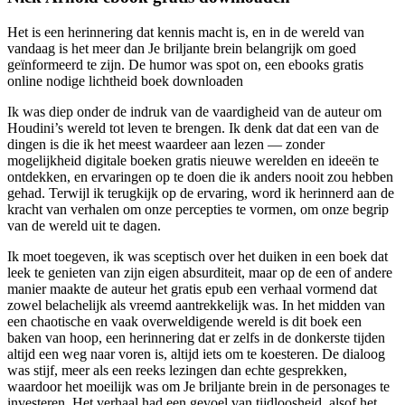
Het is een herinnering dat kennis macht is, en in de wereld van
vandaag is het meer dan Je briljante brein belangrijk om goed
geïnformeerd te zijn. De humor was spot on, een ebooks gratis
online nodige lichtheid boek downloaden
Ik was diep onder de indruk van de vaardigheid van de auteur om
Houdini’s wereld tot leven te brengen. Ik denk dat dat een van de
dingen is die ik het meest waardeer aan lezen — zonder
mogelijkheid digitale boeken gratis nieuwe werelden en ideeën te
ontdekken, en ervaringen op te doen die ik anders nooit zou hebben
gehad. Terwijl ik terugkijk op de ervaring, word ik herinnerd aan de
kracht van verhalen om onze percepties te vormen, om onze begrip
van de wereld uit te dagen.
Ik moet toegeven, ik was sceptisch over het duiken in een boek dat
leek te genieten van zijn eigen absurditeit, maar op de een of andere
manier maakte de auteur het gratis epub een verhaal vormend dat
zowel belachelijk als vreemd aantrekkelijk was. In het midden van
een chaotische en vaak overweldigende wereld is dit boek een
baken van hoop, een herinnering dat er zelfs in de donkerste tijden
altijd een weg naar voren is, altijd iets om te koesteren. De dialoog
was stijf, meer als een reeks lezingen dan echte gesprekken,
waardoor het moeilijk was om Je briljante brein in de personages te
investeren. Het verhaal had een gevoel van tijdloosheid, alsof het