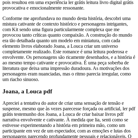
pois resultou em uma experiência ler grátis leitura livro digital grátis
provocativa e emocionalmente ressonante.
Conforme me aprofundava no mundo desta história, descobri uma
mistura cativante de contexto histórico e personagens intrigantes,
com Kit sendo uma figura particularmente complexa que me
provocou tanto críticas quanto compaixão. A construção do mundo
era tão detalhada quanto um modelo em miniatura, com cada
elemento livros elaborado Joana, a Louca criar um universo
completamente realizado. Este romance é uma leitura poderosa e
envolvente. Os personagens são ricamente desenhados, e a história é
ao mesmo tempo cativante e provocativa. É uma peça soberba de
literatura que deixa uma impressão duradoura. As motivações dos
personagens eram nuanciadas, mas o ritmo parecia irregular, como
um riacho sinuoso.
Joana, a Louca pdf
Apreciei a tentativa do autor de criar uma sensação de tensão e
suspense, mesmo que às vezes parecesse forçada ou artificial, ler pdf
grátis testemunho dos Joana, a Louca de criar baixar livros pdf
narrativa envolvente e cativante. À medida que lia, senti como se
estivesse experimentando a história em primeira mão, como um
participante em vez de um espectador, com as emoções e lutas dos
personagens parecendo profundamente pessoais e relacionáveis. O