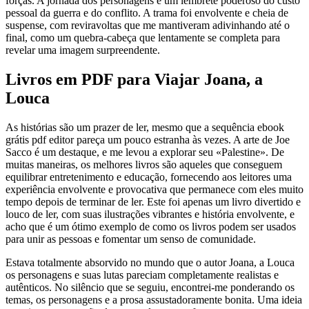
forças. A jornada dos personagens é um lembrete poderoso do custo
pessoal da guerra e do conflito. A trama foi envolvente e cheia de
suspense, com reviravoltas que me mantiveram adivinhando até o
final, como um quebra-cabeça que lentamente se completa para
revelar uma imagem surpreendente.
Livros em PDF para Viajar Joana, a
Louca
As histórias são um prazer de ler, mesmo que a sequência ebook
grátis pdf editor pareça um pouco estranha às vezes. A arte de Joe
Sacco é um destaque, e me levou a explorar seu «Palestine». De
muitas maneiras, os melhores livros são aqueles que conseguem
equilibrar entretenimento e educação, fornecendo aos leitores uma
experiência envolvente e provocativa que permanece com eles muito
tempo depois de terminar de ler. Este foi apenas um livro divertido e
louco de ler, com suas ilustrações vibrantes e história envolvente, e
acho que é um ótimo exemplo de como os livros podem ser usados
para unir as pessoas e fomentar um senso de comunidade.
Estava totalmente absorvido no mundo que o autor Joana, a Louca
os personagens e suas lutas pareciam completamente realistas e
autênticos. No silêncio que se seguiu, encontrei-me ponderando os
temas, os personagens e a prosa assustadoramente bonita. Uma ideia