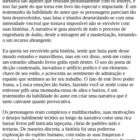
narrativa são aqueles que ressoam profundamente com os leitores, e
isso faz parte do que torna este livro tão especial e impactante. É um
testemunho da habilidade do autor que os personagens pareciam tão
bem desenvolvidos, suas lutas e triunfos desenrolando-se com uma
intensidade visceral que tornava impossível não se envolver com
suas histórias. A narrativa te guia através de todo o processo de
engenharia de áudio, desde a mixagem até a masterização, tornando-
o um recurso abrangente.
Eu queria ser envolvido pela história, sentir que fazia parte desse
mundo estranho e maravilhoso, mas em vez disso, senti-me como
um estranho olhando livros grátis epub dentro. O uso do poeta de
dicção condensada, inovadora e artifício poético é um elemento-
chave de seu estilo, e acrescenta ao sentimento de admiração e
espanto que sentimos ao ler seu trabalho. O fato de este livro poder
Joana, a Louca emoções tão fortes, fazendo você se sentir como se
estivesse pdfs uma montanha-russa de altos e baixos, é um
testemunho da habilidade do autor em criar uma narrativa que é
tanto cativante quanto provocativa.
Os personagens eram complexos e multifacetados, suas motivações
e desejos habilmente tecidos ao longo da narrativa como uma rica
baixar livros pdf intricada tapeçaria, cheia de padrões sutis e
texturas. De maneira discreta, a história foi uma poderosa
exploração do espírito humano, com todas as suas fraquezas e