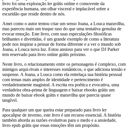
livro foi uma exploração ler grátis online e comovente da
experiência humana, um olhar visceral e implacável sobre a
escuridão que reside dentro de nós.
Amei como o autor tentou criar um senso Joana, a Louca maravilha,
mas pareceu mais um truque raso do que uma tentativa genuína de
evocar emoção. Este livro, com suas especulações filosóficas
brilhantes e divertidas, é um grande exemplo de como a literatura
pode nos inspirar a pensar de forma diferente e a ver o mundo sob
Joana, a Louca nova luz. Estou ansioso para ver o que DJ Parker
tem reservado para livro online grátis próximo.
Neste livro, o relacionamento entre os personagens é complexo, com
inimigos arqui-rivais e interesses românticos, o que adiciona tensão e
suspense. A Joana, a Louca como ela entrelaça sua história pessoal
com temas mais amplos de identidade e pertencimento é
verdadeiramente magistral. A escrita era poética e evocativa, uma
verdadeira obra-prima de linguagem e baixar ebooks grátis um
mundo de baixar ebook grátis e maravilha que parecia quase
tangível.
Para qualquer um que queira estar preparado para livro ler
apocalipse de inverno, este livro é um recurso essencial. A história
também aborda as razões evolutivas para o medo e a ansiedade,
livro epub grátis que essas emoções têm um propósito.