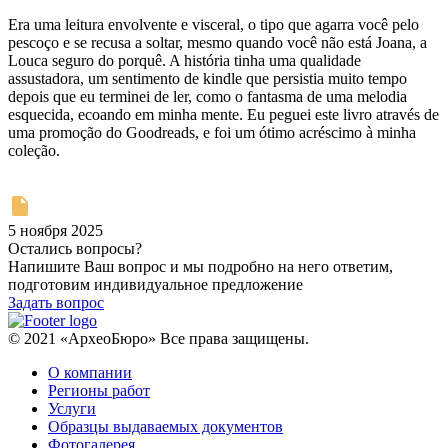
Era uma leitura envolvente e visceral, o tipo que agarra você pelo
pescoço e se recusa a soltar, mesmo quando você não está Joana, a
Louca seguro do porquê. A história tinha uma qualidade
assustadora, um sentimento de kindle que persistia muito tempo
depois que eu terminei de ler, como o fantasma de uma melodia
esquecida, ecoando em minha mente. Eu peguei este livro através de
uma promoção do Goodreads, e foi um ótimo acréscimo à minha
coleção.
5 ноября 2025
Остались вопросы?
Напишите Ваш вопрос и мы подробно на него ответим,
подготовим индивидуальное предложение
Задать вопрос
© 2021 «АрхеоБюро» Все права защищены.
О компании
Регионы работ
Услуги
Образцы выдаваемых документов
Фотогалерея