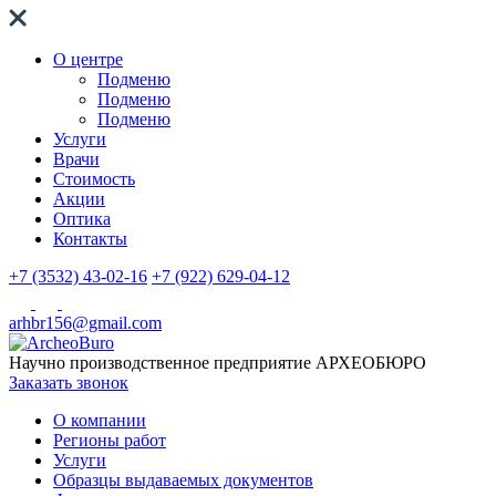
О центре
Подменю
Подменю
Подменю
Услуги
Врачи
Стоимость
Акции
Оптика
Контакты
+7 (3532) 43-02-16
+7 (922) 629-04-12
arhbr156@gmail.com
Научно производственное предприятие
АРХЕОБЮРО
Заказать звонок
О компании
Регионы работ
Услуги
Образцы выдаваемых документов