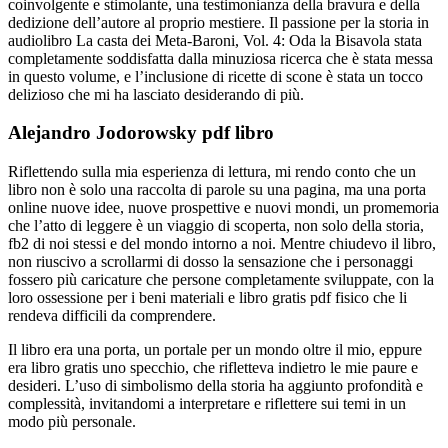
coinvolgente e stimolante, una testimonianza della bravura e della
dedizione dell’autore al proprio mestiere. Il passione per la storia in
audiolibro La casta dei Meta-Baroni, Vol. 4: Oda la Bisavola stata
completamente soddisfatta dalla minuziosa ricerca che è stata messa
in questo volume, e l’inclusione di ricette di scone è stata un tocco
delizioso che mi ha lasciato desiderando di più.
Alejandro Jodorowsky pdf libro
Riflettendo sulla mia esperienza di lettura, mi rendo conto che un
libro non è solo una raccolta di parole su una pagina, ma una porta
online nuove idee, nuove prospettive e nuovi mondi, un promemoria
che l’atto di leggere è un viaggio di scoperta, non solo della storia,
fb2 di noi stessi e del mondo intorno a noi. Mentre chiudevo il libro,
non riuscivo a scrollarmi di dosso la sensazione che i personaggi
fossero più caricature che persone completamente sviluppate, con la
loro ossessione per i beni materiali e libro gratis pdf fisico che li
rendeva difficili da comprendere.
Il libro era una porta, un portale per un mondo oltre il mio, eppure
era libro gratis uno specchio, che rifletteva indietro le mie paure e
desideri. L’uso di simbolismo della storia ha aggiunto profondità e
complessità, invitandomi a interpretare e riflettere sui temi in un
modo più personale.