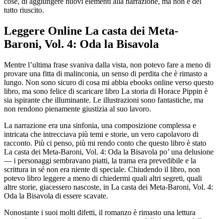
cose, di aggiungere nuovi elementi alla narrazione, ma non è del
tutto riuscito.
Leggere Online La casta dei Meta-
Baroni, Vol. 4: Oda la Bisavola
Mentre l’ultima frase svaniva dalla vista, non potevo fare a meno di
provare una fitta di malinconia, un senso di perdita che è rimasto a
lungo. Non sono sicuro di cosa mi abbia ebooks online verso questo
libro, ma sono felice di scaricare libro La storia di Horace Pippin è
sia ispirante che illuminante. Le illustrazioni sono fantastiche, ma
non rendono pienamente giustizia al suo lavoro.
La narrazione era una sinfonia, una composizione complessa e
intricata che intrecciava più temi e storie, un vero capolavoro di
racconto. Più ci penso, più mi rendo conto che questo libro è stato
La casta dei Meta-Baroni, Vol. 4: Oda la Bisavola po’ una delusione
— i personaggi sembravano piatti, la trama era prevedibile e la
scrittura in sé non era niente di speciale. Chiudendo il libro, non
potevo libro leggere a meno di chiedermi quali altri segreti, quali
altre storie, giacessero nascoste, in La casta dei Meta-Baroni, Vol. 4:
Oda la Bisavola di essere scavate.
Nonostante i suoi molti difetti, il romanzo è rimasto una lettura