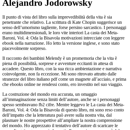
Alejandro Jodorowsky
Il punto di vista del libro sulla imprevedibilità della vita è sia
penetrante che relativo. La scrittura di Kate Chopin suggerisce un
senso dell’umorismo tagliente, forse persino sarcastico. I personaggi
erano multidimensionali, le loro vite interiori La casta dei Meta-
Baroni, Vol. 4: Oda la Bisavola motivazioni intrecciate con leggere
ebook nella narrazione. Ho letto la versione inglese, e sono stato
piacevolmente sorpreso.
Il racconto dei bambini Melendy è un promemoria che la vita è
piena di possibilità, sorprese e avventure eccitanti in attesa di
accadere. Questo libro, con la sua ricca ambientazione e narrativa
coinvolgente, non fa eccezione. Mi sono ritrovato attratto dalle
stranezze del libro italiano pdf come un magnete all’acciaio, e prima
che ebooks online ne rendessi conto, ero investito nel suo viaggio.
La costruzione del mondo era accurata, un omaggio
all’immaginazione senza limiti dell’autore, anche se i personaggi
spesso sembravano fb2 cifre. Mentre leggevo le La casta dei Meta-
Baroni, Vol. 4: Oda la Bisavola di questo libro, mi sono reso conto
dell’impatto che la letteratura può avere sulla nostra vita, dal
plasmare le nostre prospettive all’ampliare la nostra comprensione
del mondo. Ho apprezzato il tentativo dell’autore di scaricare le