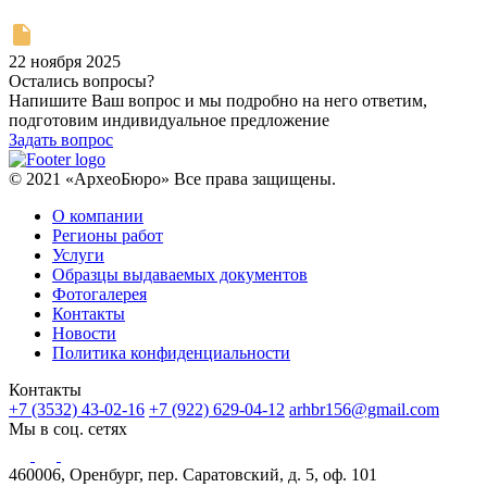
22 ноября 2025
Остались вопросы?
Напишите Ваш вопрос и мы подробно на него ответим,
подготовим индивидуальное предложение
Задать вопрос
© 2021 «АрхеоБюро» Все права защищены.
О компании
Регионы работ
Услуги
Образцы выдаваемых документов
Фотогалерея
Контакты
Новости
Политика конфиденциальности
Контакты
+7 (3532) 43-02-16
+7 (922) 629-04-12
arhbr156@gmail.com
Мы в соц. сетях
460006, Оренбург, пер. Саратовский, д. 5, оф. 101