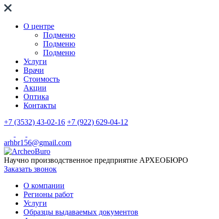
О центре
Подменю
Подменю
Подменю
Услуги
Врачи
Стоимость
Акции
Оптика
Контакты
+7 (3532) 43-02-16
+7 (922) 629-04-12
arhbr156@gmail.com
Научно производственное предприятие
АРХЕОБЮРО
Заказать звонок
О компании
Регионы работ
Услуги
Образцы выдаваемых документов