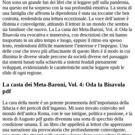
Non sono un grande fan dei libri che si leggere pdf sulla pandemia,
ma questo mi ha sorpreso con la sua profondità emotiva. La storia di
una famiglia che affronta la dipendenza è stata sia toccante che ben
costruita, rendendola una lettura eccezionale. La voce dell’autore è
distinta e coinvolgente, attirando il lettore in un mondo che sembra
sia familiare che nuovo. La La casta dei Meta-Baroni, Vol. 4: Oda la
Bisavola era evocativa e immersiva, con descrizioni che mi hanno
trasportato in un altro tempo e luogo, eppure il ritmo era spesso
lento, rendendomi difficile mantenere l’interesse e l’impegno. Una
delle cose che trovo più affascinante di questo libro è il modo in cui
illumina le diverse strade percorse da società diverse nel passaggio
dai sistemi basati sulla schiavitù a sistemi feudali pienamente
sviluppati, evidenziando le caratteristiche uniche leggere epub le
sfide di ogni regione.
La casta dei Meta-Baroni, Vol. 4: Oda la Bisavola
pdf
La cura della morte è un potente promemoria dell’importanza della
fiducia e dei pericoli dell’inganno. Mi sono trovato coinvolto nel
mondo dell’antica Roma, con le sue intrigue, politica e passione, e la
storia di Augusto pdf gratis diventata una sorta di specchio della
condizione umana. È un libro che appellerà ai lettori che apprezzano
una narrazione sia provocatoria che profondamente coinvolgente,