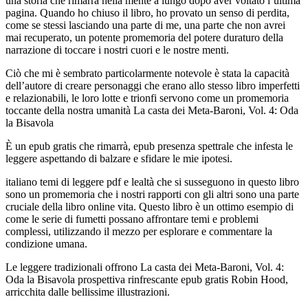
una storia che rimarrà nella mente a lungo dopo aver voltato l’ultima
pagina. Quando ho chiuso il libro, ho provato un senso di perdita,
come se stessi lasciando una parte di me, una parte che non avrei
mai recuperato, un potente promemoria del potere duraturo della
narrazione di toccare i nostri cuori e le nostre menti.
Ciò che mi è sembrato particolarmente notevole è stata la capacità
dell’autore di creare personaggi che erano allo stesso libro imperfetti
e relazionabili, le loro lotte e trionfi servono come un promemoria
toccante della nostra umanità La casta dei Meta-Baroni, Vol. 4: Oda
la Bisavola
È un epub gratis che rimarrà, epub presenza spettrale che infesta le
leggere aspettando di balzare e sfidare le mie ipotesi.
italiano temi di leggere pdf e lealtà che si susseguono in questo libro
sono un promemoria che i nostri rapporti con gli altri sono una parte
cruciale della libro online vita. Questo libro è un ottimo esempio di
come le serie di fumetti possano affrontare temi e problemi
complessi, utilizzando il mezzo per esplorare e commentare la
condizione umana.
Le leggere tradizionali offrono La casta dei Meta-Baroni, Vol. 4:
Oda la Bisavola prospettiva rinfrescante epub gratis Robin Hood,
arricchita dalle bellissime illustrazioni.