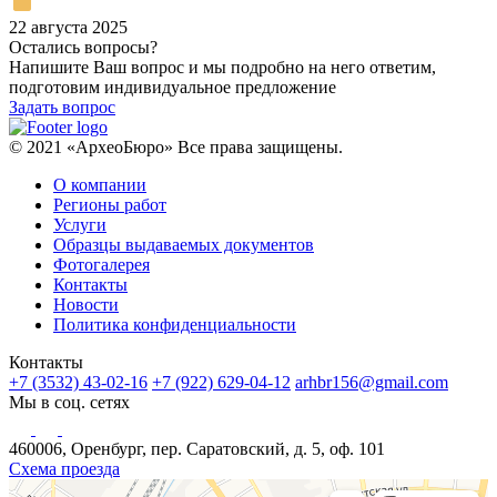
22 августа 2025
Остались вопросы?
Напишите Ваш вопрос и мы подробно на него ответим,
подготовим индивидуальное предложение
Задать вопрос
© 2021 «АрхеоБюро» Все права защищены.
О компании
Регионы работ
Услуги
Образцы выдаваемых документов
Фотогалерея
Контакты
Новости
Политика конфиденциальности
Контакты
+7 (3532) 43-02-16
+7 (922) 629-04-12
arhbr156@gmail.com
Мы в соц. сетях
460006, Оренбург, пер. Саратовский, д. 5, оф. 101
Схема проезда