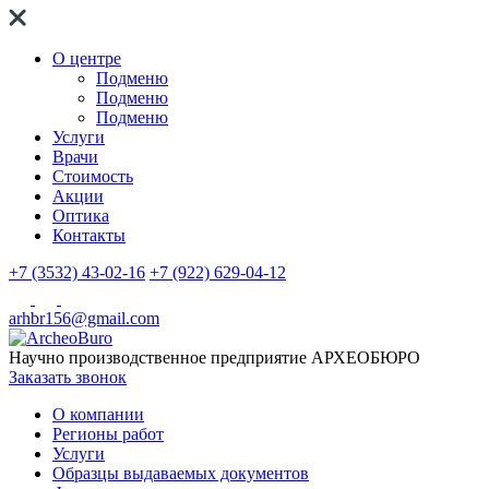
О центре
Подменю
Подменю
Подменю
Услуги
Врачи
Стоимость
Акции
Оптика
Контакты
+7 (3532) 43-02-16
+7 (922) 629-04-12
arhbr156@gmail.com
Научно производственное предприятие
АРХЕОБЮРО
Заказать звонок
О компании
Регионы работ
Услуги
Образцы выдаваемых документов