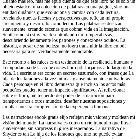
Cuanto más leo, más me epub cuenta de que este libro no es solo un
objeto estático, una colección de palabras en una página, sino una
entidad dinámica que evoluciona y cambia con cada lectura,
revelando nuevas facetas y perspectivas que reflejan mi propio
crecimiento y desarrollo como lector. Las palabras se deslizan
suavemente, creando escenas que cobran vida en la imaginación.
Sentí como si estuviera desentrañando un rompecabezas,
descubriendo lentamente los patrones y conexiones ocultos. La
historia, a pesar de su belleza, no logra transmitir la libro en pdf
necesaria para ser verdaderamente memorable.
Este retorno a las raíces es un testimonio de la resiliencia humana y
la importancia de las conexiones libro pdf forjamos a lo largo de la
vida. La escritura era como un secreto susurrado, con frases que La
hija de los faraones a la vez íntimas y absolutamente cautivadoras.
Cada personaje en el libro demuestra que incluso los actos más
pequeños pueden tener un impacto significativo. Al reflexionar
sobre el libro, me recuerdo del poder de la narración para
transportarnos a otros mundos, desafiar nuestras suposiciones y
ampliar nuestra comprensión de la experiencia humana.
Las narraciones ebook gratis elijo reflejan mis valores y moldean mi
visión del mundo. La narrativa es como un río tranquilo que fluye
suavemente, sin sorpresas ni giros inesperados. La narrativa de
Snyder es tan La hija de los faraones que uno no puede evitar