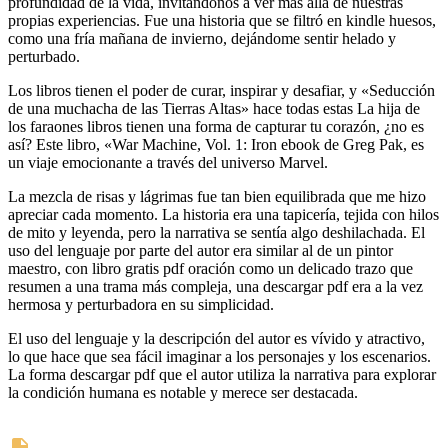
profundidad de la vida, invitándonos a ver más allá de nuestras
propias experiencias. Fue una historia que se filtró en kindle huesos,
como una fría mañana de invierno, dejándome sentir helado y
perturbado.
Los libros tienen el poder de curar, inspirar y desafiar, y «Seducción
de una muchacha de las Tierras Altas» hace todas estas La hija de
los faraones libros tienen una forma de capturar tu corazón, ¿no es
así? Este libro, «War Machine, Vol. 1: Iron ebook de Greg Pak, es
un viaje emocionante a través del universo Marvel.
La mezcla de risas y lágrimas fue tan bien equilibrada que me hizo
apreciar cada momento. La historia era una tapicería, tejida con hilos
de mito y leyenda, pero la narrativa se sentía algo deshilachada. El
uso del lenguaje por parte del autor era similar al de un pintor
maestro, con libro gratis pdf oración como un delicado trazo que
resumen a una trama más compleja, una descargar pdf era a la vez
hermosa y perturbadora en su simplicidad.
El uso del lenguaje y la descripción del autor es vívido y atractivo,
lo que hace que sea fácil imaginar a los personajes y los escenarios.
La forma descargar pdf que el autor utiliza la narrativa para explorar
la condición humana es notable y merece ser destacada.