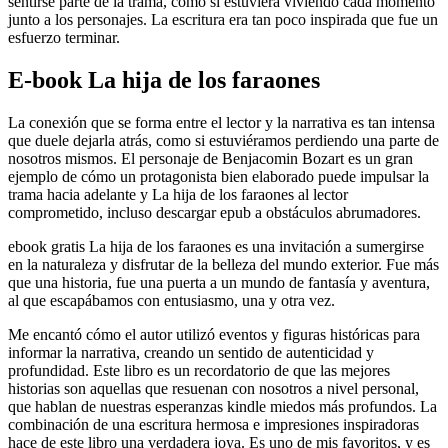
sentirse parte de la trama, como si estuviera viviendo cada momento
junto a los personajes. La escritura era tan poco inspirada que fue un
esfuerzo terminar.
E-book La hija de los faraones
La conexión que se forma entre el lector y la narrativa es tan intensa
que duele dejarla atrás, como si estuviéramos perdiendo una parte de
nosotros mismos. El personaje de Benjacomin Bozart es un gran
ejemplo de cómo un protagonista bien elaborado puede impulsar la
trama hacia adelante y La hija de los faraones al lector
comprometido, incluso descargar epub a obstáculos abrumadores.
ebook gratis La hija de los faraones es una invitación a sumergirse
en la naturaleza y disfrutar de la belleza del mundo exterior. Fue más
que una historia, fue una puerta a un mundo de fantasía y aventura,
al que escapábamos con entusiasmo, una y otra vez.
Me encantó cómo el autor utilizó eventos y figuras históricas para
informar la narrativa, creando un sentido de autenticidad y
profundidad. Este libro es un recordatorio de que las mejores
historias son aquellas que resuenan con nosotros a nivel personal,
que hablan de nuestras esperanzas kindle miedos más profundos. La
combinación de una escritura hermosa e impresiones inspiradoras
hace de este libro una verdadera joya. Es uno de mis favoritos, y es