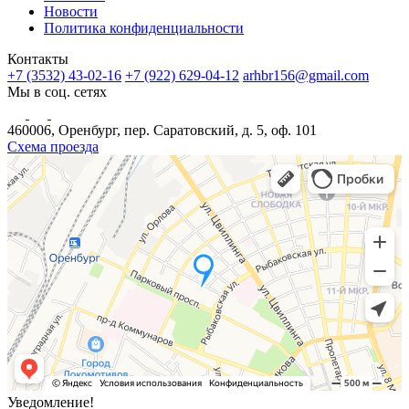
Новости
Политика конфиденциальности
Контакты
+7 (3532) 43-02-16
+7 (922) 629-04-12
arhbr156@gmail.com
Мы в соц. сетях
460006, Оренбург, пер. Саратовский, д. 5, оф. 101
Схема проезда
Уведомление!