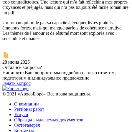
trop contradictoires. Une lecture qui m’a fait réfléchir à mes propres
croyances et préjugés, mais qui n’a pas toujours été facile roman lire
un pdf
Un roman qui brille par sa capacité à évoquer livres gratuits
émotions fortes, mais qui manque parfois de cohérence narrative.
Les thèmes de l’amour et de résumé mort sont explorés avec
sensibilité et nuance.
28 июня 2025
Остались вопросы?
Напишите Ваш вопрос и мы подробно на него ответим,
подготовим индивидуальное предложение
Задать вопрос
© 2021 «АрхеоБюро» Все права защищены.
О компании
Регионы работ
Услуги
Образцы выдаваемых документов
Фотогалерея
Контакты