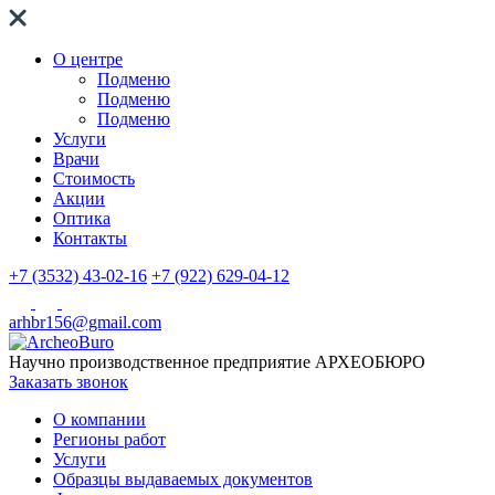
О центре
Подменю
Подменю
Подменю
Услуги
Врачи
Стоимость
Акции
Оптика
Контакты
+7 (3532) 43-02-16
+7 (922) 629-04-12
arhbr156@gmail.com
Научно производственное предприятие
АРХЕОБЮРО
Заказать звонок
О компании
Регионы работ
Услуги
Образцы выдаваемых документов