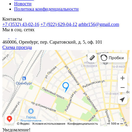
Новости
Политика конфиденциальности
Контакты
+7 (3532) 43-02-16
+7 (922) 629-04-12
arhbr156@gmail.com
Мы в соц. сетях
460006, Оренбург, пер. Саратовский, д. 5, оф. 101
Схема проезда
Уведомление!