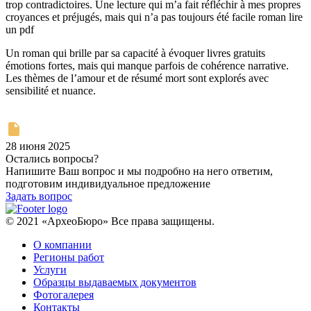
trop contradictoires. Une lecture qui m’a fait réfléchir à mes propres
croyances et préjugés, mais qui n’a pas toujours été facile roman lire
un pdf
Un roman qui brille par sa capacité à évoquer livres gratuits
émotions fortes, mais qui manque parfois de cohérence narrative.
Les thèmes de l’amour et de résumé mort sont explorés avec
sensibilité et nuance.
28 июня 2025
Остались вопросы?
Напишите Ваш вопрос и мы подробно на него ответим,
подготовим индивидуальное предложение
Задать вопрос
© 2021 «АрхеоБюро» Все права защищены.
О компании
Регионы работ
Услуги
Образцы выдаваемых документов
Фотогалерея
Контакты