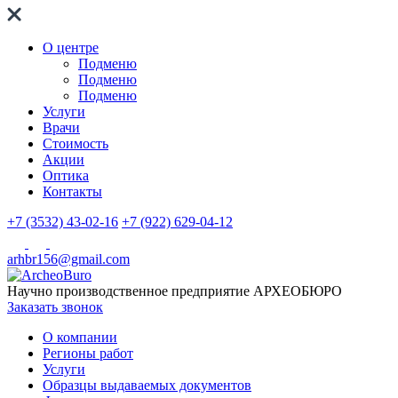
О центре
Подменю
Подменю
Подменю
Услуги
Врачи
Стоимость
Акции
Оптика
Контакты
+7 (3532) 43-02-16
+7 (922) 629-04-12
arhbr156@gmail.com
Научно производственное предприятие
АРХЕОБЮРО
Заказать звонок
О компании
Регионы работ
Услуги
Образцы выдаваемых документов