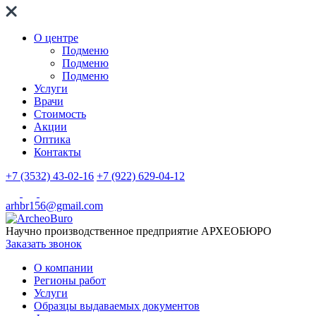
О центре
Подменю
Подменю
Подменю
Услуги
Врачи
Стоимость
Акции
Оптика
Контакты
+7 (3532) 43-02-16
+7 (922) 629-04-12
arhbr156@gmail.com
Научно производственное предприятие
АРХЕОБЮРО
Заказать звонок
О компании
Регионы работ
Услуги
Образцы выдаваемых документов