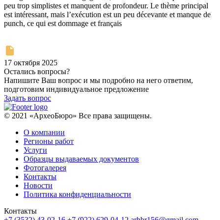
peu trop simplistes et manquent de profondeur. Le thème principal
est intéressant, mais l’exécution est un peu décevante et manque de
punch, ce qui est dommage et français
17 октября 2025
Остались вопросы?
Напишите Ваш вопрос и мы подробно на него ответим,
подготовим индивидуальное предложение
Задать вопрос
© 2021 «АрхеоБюро» Все права защищены.
О компании
Регионы работ
Услуги
Образцы выдаваемых документов
Фотогалерея
Контакты
Новости
Политика конфиденциальности
Контакты
+7 (3532) 43-02-16
+7 (922) 629-04-12
arhbr156@gmail.com