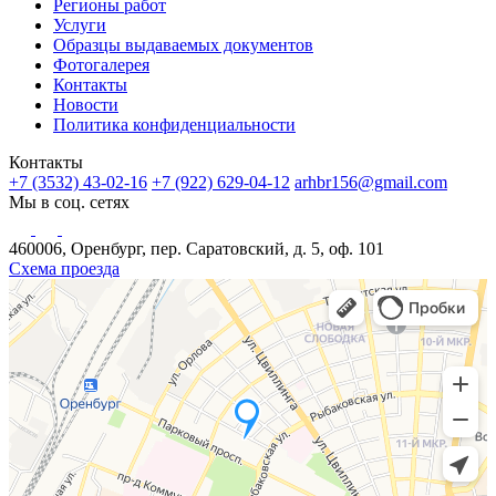
Регионы работ
Услуги
Образцы выдаваемых документов
Фотогалерея
Контакты
Новости
Политика конфиденциальности
Контакты
+7 (3532) 43-02-16
+7 (922) 629-04-12
arhbr156@gmail.com
Мы в соц. сетях
460006, Оренбург, пер. Саратовский, д. 5, оф. 101
Схема проезда