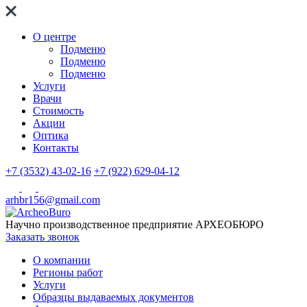
О центре
Подменю
Подменю
Подменю
Услуги
Врачи
Стоимость
Акции
Оптика
Контакты
+7 (3532) 43-02-16
+7 (922) 629-04-12
arhbr156@gmail.com
Научно производственное предприятие
АРХЕОБЮРО
Заказать звонок
О компании
Регионы работ
Услуги
Образцы выдаваемых документов