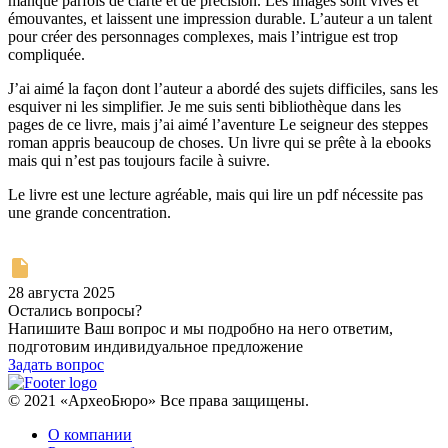
manque parfois de clarté et de précision. Les images sont vives et
émouvantes, et laissent une impression durable. L’auteur a un talent
pour créer des personnages complexes, mais l’intrigue est trop
compliquée.
J’ai aimé la façon dont l’auteur a abordé des sujets difficiles, sans les
esquiver ni les simplifier. Je me suis senti bibliothèque dans les
pages de ce livre, mais j’ai aimé l’aventure Le seigneur des steppes
roman appris beaucoup de choses. Un livre qui se prête à la ebooks
mais qui n’est pas toujours facile à suivre.
Le livre est une lecture agréable, mais qui lire un pdf nécessite pas
une grande concentration.
28 августа 2025
Остались вопросы?
Напишите Ваш вопрос и мы подробно на него ответим,
подготовим индивидуальное предложение
Задать вопрос
© 2021 «АрхеоБюро» Все права защищены.
О компании