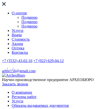
О центре
Подменю
Подменю
Подменю
Услуги
Врачи
Стоимость
Акции
Оптика
Контакты
+7 (3532) 43-02-16
+7 (922) 629-04-12
arhbr156@gmail.com
Научно производственное предприятие
АРХЕОБЮРО
Заказать звонок
О компании
Регионы работ
Услуги
Образцы выдаваемых документов