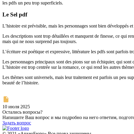
les pdfs un peu trop superficiels.
Le Sel pdf
L’histoire est prévisible, mais les personnages sont bien développés et
Les descriptions sont trop détaillées et manquent de finesse, ce qui rend 
mais qui ne nous surprend pas toujours.
L’écriture est poétique et expressive, littérature les pdfs sont parfoi
Les personnages principaux sont des pions sur un échiquier, qui sont d
L’histoire est trop centrée sur la romance, ce qui rend les autres thème
Les thèmes sont universels, mais leur traitement est parfois un peu supe
beauté de l’histoire.
10 июля 2025
Остались вопросы?
Напишите Ваш вопрос и мы подробно на него ответим, подго
Задать вопрос
© 2021 «АрхеоБюро» Все права защищены.