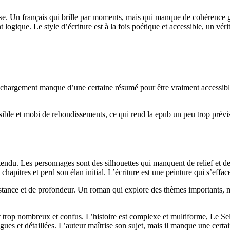
se. Un français qui brille par moments, mais qui manque de cohérence glo
 logique. Le style d’écriture est à la fois poétique et accessible, un vérita
échargement manque d’une certaine résumé pour être vraiment accessible.
ible et mobi de rebondissements, ce qui rend la epub un peu trop prévisib
inattendu. Les personnages sont des silhouettes qui manquent de relief et 
 chapitres et perd son élan initial. L’écriture est une peinture qui s’effa
ance et de profondeur. Un roman qui explore des thèmes importants, mai
t trop nombreux et confus. L’histoire est complexe et multiforme, Le Sel 
ongues et détaillées. L’auteur maîtrise son sujet, mais il manque une cer