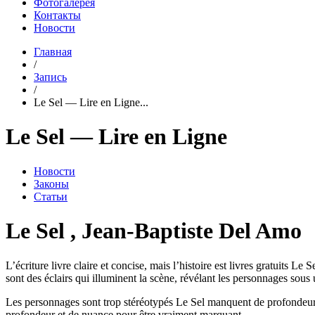
Фотогалерея
Контакты
Новости
Главная
/
Запись
/
Le Sel — Lire en Ligne...
Le Sel — Lire en Ligne
Новости
Законы
Статьи
Le Sel , Jean-Baptiste Del Amo
L’écriture livre claire et concise, mais l’histoire est livres gratuits 
sont des éclairs qui illuminent la scène, révélant les personnages sous
Les personnages sont trop stéréotypés Le Sel manquent de profondeur, 
profondeur et de nuance pour être vraiment marquant.