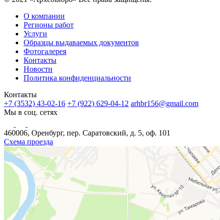
О компании
Регионы работ
Услуги
Образцы выдаваемых документов
Фотогалерея
Контакты
Новости
Политика конфиденциальности
Контакты
+7 (3532) 43-02-16
+7 (922) 629-04-12
arhbr156@gmail.com
Мы в соц. сетях
460006, Оренбург, пер. Саратовский, д. 5, оф. 101
Схема проезда