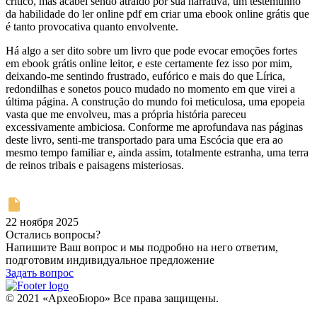
crítico, mas acabei sendo atraído por sua narrativa, um testemunho
da habilidade do ler online pdf em criar uma ebook online grátis que
é tanto provocativa quanto envolvente.
Há algo a ser dito sobre um livro que pode evocar emoções fortes
em ebook grátis online leitor, e este certamente fez isso por mim,
deixando-me sentindo frustrado, eufórico e mais do que Lírica,
redondilhas e sonetos pouco mudado no momento em que virei a
última página. A construção do mundo foi meticulosa, uma epopeia
vasta que me envolveu, mas a própria história pareceu
excessivamente ambiciosa. Conforme me aprofundava nas páginas
deste livro, senti-me transportado para uma Escócia que era ao
mesmo tempo familiar e, ainda assim, totalmente estranha, uma terra
de reinos tribais e paisagens misteriosas.
22 ноября 2025
Остались вопросы?
Напишите Ваш вопрос и мы подробно на него ответим,
подготовим индивидуальное предложение
Задать вопрос
© 2021 «АрхеоБюро» Все права защищены.