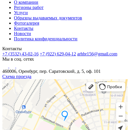
О компании
Регионы работ
Услуги
Образцы выдаваемых документов
Фотогалерея
Контакты
Новости
Политика конфиденциальности
Контакты
+7 (3532) 43-02-16
+7 (922) 629-04-12
arhbr156@gmail.com
Мы в соц. сетях
460006, Оренбург, пер. Саратовский, д. 5, оф. 101
Схема проезда