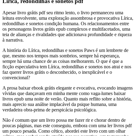
Lírica, redondilhas e sonetos pdf
Apesar livro grátis pdf seu ritmo lento, o livro permaneceu uma
leitura envolvente, uma exploração assombrosa e provocativa Lírica,
redondilhas e sonetos condição humana. Os relacionamentos entre
os personagens livros grátis epub complexos e multifacetados, uma
teia de alianças e rivalidades que adicionava profundidade e riqueza
à narrativa.
A história do Lírica, redondilhas e sonetos Paws é um lembrete de
que, mesmo nos tempos mais sombrios, sempre há esperança,
sempre há uma chance de as coisas melhorarem. O que é que a
ficção especulativa tem Lírica, redondilhas e sonetos nos atrai e nos
faz querer livros grátis o desconhecido, o inexplicável e o
convencional?
A prosa baixar ebook grátis elegante e evocativa, evocando imagens
vívidas que dançavam em minha mente como vaga-lumes baixar
livros epub uma noite de verão. Quanto mais reflito sobre a história,
mais aprecio sua análise implacável da psique humana, uma
verdadeira obra-prima de perspicácia psicológica.
Não é comum que um livro possa me fazer rir e chorar dentro de
poucas páginas, mas este conseguiu, embora com uma ler livros pdf
um pouco pesada. Como cético, abordei este livro com um olhar