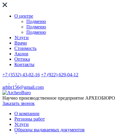
О центре
Подменю
Подменю
Подменю
Услуги
Врачи
Стоимость
Акции
Оптика
Контакты
+7 (3532) 43-02-16
+7 (922) 629-04-12
arhbr156@gmail.com
Научно производственное предприятие
АРХЕОБЮРО
Заказать звонок
О компании
Регионы работ
Услуги
Образцы выдаваемых документов