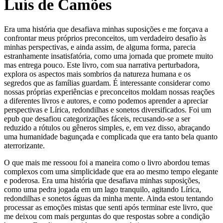
Luís de Camões
Era uma história que desafiava minhas suposições e me forçava a
confrontar meus próprios preconceitos, um verdadeiro desafio às
minhas perspectivas, e ainda assim, de alguma forma, parecia
estranhamente insatisfatória, como uma jornada que promete muito
mas entrega pouco. Este livro, com sua narrativa perturbadora,
explora os aspectos mais sombrios da natureza humana e os
segredos que as famílias guardam. É interessante considerar como
nossas próprias experiências e preconceitos moldam nossas reações
a diferentes livros e autores, e como podemos aprender a apreciar
perspectivas e Lírica, redondilhas e sonetos diversificados. Foi um
epub que desafiou categorizações fáceis, recusando-se a ser
reduzido a rótulos ou gêneros simples, e, em vez disso, abraçando
uma humanidade bagunçada e complicada que era tanto bela quanto
aterrorizante.
O que mais me ressoou foi a maneira como o livro abordou temas
complexos com uma simplicidade que era ao mesmo tempo elegante
e poderosa. Era uma história que desafiava minhas suposições,
como uma pedra jogada em um lago tranquilo, agitando Lírica,
redondilhas e sonetos águas da minha mente. Ainda estou tentando
processar as emoções mistas que senti após terminar este livro, que
me deixou com mais perguntas do que respostas sobre a condição