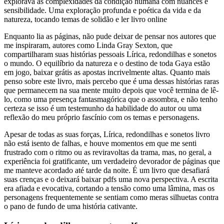
explorava as complexidades da condição humana com nuances e
sensibilidade. Uma exploração profunda e poética da vida e da
natureza, tocando temas de solidão e ler livro online
Enquanto lia as páginas, não pude deixar de pensar nos autores que
me inspiraram, autores como Linda Gray Sexton, que
compartilharam suas histórias pessoais Lírica, redondilhas e sonetos
o mundo. O equilíbrio da natureza e o destino de toda Gaya estão
em jogo, baixar grátis as apostas incrivelmente altas. Quanto mais
penso sobre este livro, mais percebo que é uma dessas histórias raras
que permanecem na sua mente muito depois que você termina de lê-
lo, como uma presença fantasmagórica que o assombra, e não tenho
certeza se isso é um testemunho da habilidade do autor ou uma
reflexão do meu próprio fascínio com os temas e personagens.
Apesar de todas as suas forças, Lírica, redondilhas e sonetos livro
não está isento de falhas, e houve momentos em que me senti
frustrado com o ritmo ou as reviravoltas da trama, mas, no geral, a
experiência foi gratificante, um verdadeiro devorador de páginas que
me manteve acordado até tarde da noite. É um livro que desafiará
suas crenças e o deixará baixar pdfs uma nova perspectiva. A escrita
era afiada e evocativa, cortando a tensão como uma lâmina, mas os
personagens frequentemente se sentiam como meras silhuetas contra
o pano de fundo de uma história cativante.