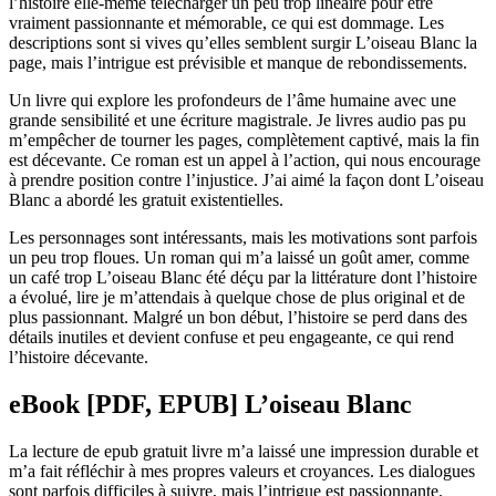
l’histoire elle-même télécharger un peu trop linéaire pour être
vraiment passionnante et mémorable, ce qui est dommage. Les
descriptions sont si vives qu’elles semblent surgir L’oiseau Blanc la
page, mais l’intrigue est prévisible et manque de rebondissements.
Un livre qui explore les profondeurs de l’âme humaine avec une
grande sensibilité et une écriture magistrale. Je livres audio pas pu
m’empêcher de tourner les pages, complètement captivé, mais la fin
est décevante. Ce roman est un appel à l’action, qui nous encourage
à prendre position contre l’injustice. J’ai aimé la façon dont L’oiseau
Blanc a abordé les gratuit existentielles.
Les personnages sont intéressants, mais les motivations sont parfois
un peu trop floues. Un roman qui m’a laissé un goût amer, comme
un café trop L’oiseau Blanc été déçu par la littérature dont l’histoire
a évolué, lire je m’attendais à quelque chose de plus original et de
plus passionnant. Malgré un bon début, l’histoire se perd dans des
détails inutiles et devient confuse et peu engageante, ce qui rend
l’histoire décevante.
eBook [PDF, EPUB] L’oiseau Blanc
La lecture de epub gratuit livre m’a laissé une impression durable et
m’a fait réfléchir à mes propres valeurs et croyances. Les dialogues
sont parfois difficiles à suivre, mais l’intrigue est passionnante.