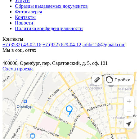
Услуги
Образцы выдаваемых документов
Фотогалерея
Контакты
Новости
Политика конфиденциальности
Контакты
+7 (3532) 43-02-16
+7 (922) 629-04-12
arhbr156@gmail.com
Мы в соц. сетях
460006, Оренбург, пер. Саратовский, д. 5, оф. 101
Схема проезда