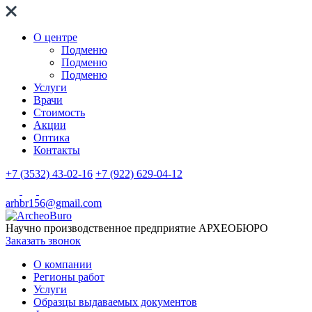
О центре
Подменю
Подменю
Подменю
Услуги
Врачи
Стоимость
Акции
Оптика
Контакты
+7 (3532) 43-02-16
+7 (922) 629-04-12
arhbr156@gmail.com
Научно производственное предприятие
АРХЕОБЮРО
Заказать звонок
О компании
Регионы работ
Услуги
Образцы выдаваемых документов