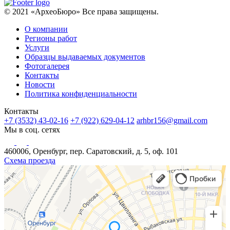
© 2021 «АрхеоБюро» Все права защищены.
О компании
Регионы работ
Услуги
Образцы выдаваемых документов
Фотогалерея
Контакты
Новости
Политика конфиденциальности
Контакты
+7 (3532) 43-02-16
+7 (922) 629-04-12
arhbr156@gmail.com
Мы в соц. сетях
460006, Оренбург, пер. Саратовский, д. 5, оф. 101
Схема проезда