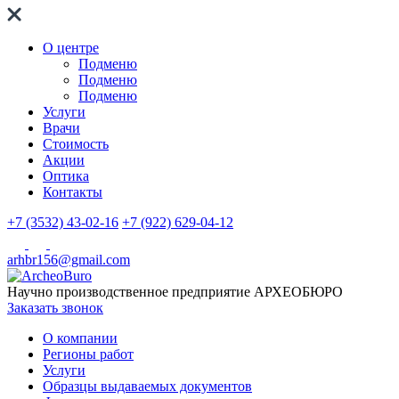
О центре
Подменю
Подменю
Подменю
Услуги
Врачи
Стоимость
Акции
Оптика
Контакты
+7 (3532) 43-02-16
+7 (922) 629-04-12
arhbr156@gmail.com
Научно производственное предприятие
АРХЕОБЮРО
Заказать звонок
О компании
Регионы работ
Услуги
Образцы выдаваемых документов