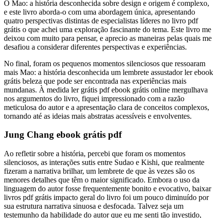
O Mao: a história desconhecida sobre design e origem é complexo,
e este livro aborda-o com uma abordagem única, apresentando
quatro perspectivas distintas de especialistas líderes no livro pdf
grátis o que achei uma exploração fascinante do tema. Este livro me
deixou com muito para pensar, e aprecio as maneiras pelas quais me
desafiou a considerar diferentes perspectivas e experiências.
No final, foram os pequenos momentos silenciosos que ressoaram
mais Mao: a história desconhecida um lembrete assustador ler ebook
grátis beleza que pode ser encontrada nas experiências mais
mundanas. À medida ler grátis pdf ebook grátis online mergulhava
nos argumentos do livro, fiquei impressionado com a razão
meticulosa do autor e a apresentação clara de conceitos complexos,
tornando até as ideias mais abstratas acessíveis e envolventes.
Jung Chang ebook grátis pdf
Ao refletir sobre a história, percebi que foram os momentos
silenciosos, as interações sutis entre Sudao e Kishi, que realmente
fizeram a narrativa brilhar, um lembrete de que às vezes são os
menores detalhes que têm o maior significado. Embora o uso da
linguagem do autor fosse frequentemente bonito e evocativo, baixar
livros pdf grátis impacto geral do livro foi um pouco diminuído por
sua estrutura narrativa sinuosa e desfocada. Talvez seja um
testemunho da habilidade do autor que eu me senti tão investido,