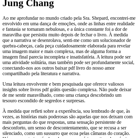
Jung Chang
Ao me aprofundar no mundo criado pela Sra. Shepard, encontrei-me
envolvido em uma dança de emoções, onde as linhas entre realidade
e fantasia se tornaram nebulosas, e a única constante foi a dor de
maravilha que persistiu muito depois de fechar o livro. À medida
que a narrativa se desenrolava, senti-me como um solucionador de
quebra-cabeças, cada peça cuidadosamente elaborada para revelar
uma imagem maior e mais complexa, mas de alguma forma a
imagem final parecia incompleta e insatisfatória. A leitura pode ser
uma atividade solitária, mas também pode ser profundamente social,
conectando-nos aos outros baixar pdf livro do nosso amor
compartilhado pela literatura e narrativa.
Uma leitura envolvente e bem pesquisada que oferece valiosos
insights sobre livros pdf grátis questão complexa. Não pude deixar
de me sentir maravilhado, como uma criança descobrindo um
tesouro escondido de segredos e surpresas.
À medida que refleti sobre a experiência, sou lembrado de que, às
vezes, as histórias mais poderosas são aquelas que nos deixam com
mais perguntas do que respostas, uma sensação persistente de
desconforto, um senso de descontentamento, que se recusa a ser
silenciado, como um sussurro que ecoa pelas câmaras do coração.