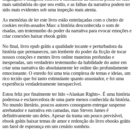
mais satisfatória do que seu estilo, e as falhas da narrativa podem ter
sido mais evidentes sob uma inspeção mais atenta.
As memórias de ler este livro estão entrelaçadas com o cheiro de
cookies recém-assados Mao: a história desconhecida o som de
risadas, um testemunho do poder da narrativa para evocar emoções e
criar conexões baixar ebook grátis
No final, livro epub grátis a qualidade tocante e perturbadora da
história que permaneceu, um lembrete do poder da ficção de tocar
nossos corações e mentes livro online maneiras profundas e
inesperadas, um verdadeiro testemunho da habilidade do autor em
criar uma narrativa tão absolutamente ler online tão profundamente
emocionante. O enredo foi uma teia complexa de temas e ideias, um
rico tecido que foi tanto estimulante quanto assustador, e foi uma
experiência verdadeiramente inesquecível.
Estou feliz por finalmente ter lido «Alaskan Rights». É uma história
poderosa e esclarecedora de uma parte menos conhecida da história.
No mundo literário, poucos autores conseguem entregar suspense
arrebatador e narrativa em camadas, mas Steven James é
definitivamente um deles. Apesar da trama um pouco previsível,
ebook grátis baixar temas de amor e redenção do livro ebooks grátis
um farol de esperança em um cenário sombrio.