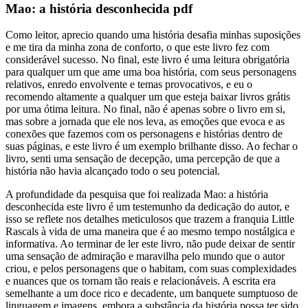
Mao: a história desconhecida pdf
Como leitor, aprecio quando uma história desafia minhas suposições
e me tira da minha zona de conforto, o que este livro fez com
considerável sucesso. No final, este livro é uma leitura obrigatória
para qualquer um que ame uma boa história, com seus personagens
relativos, enredo envolvente e temas provocativos, e eu o
recomendo altamente a qualquer um que esteja baixar livros grátis
por uma ótima leitura. No final, não é apenas sobre o livro em si,
mas sobre a jornada que ele nos leva, as emoções que evoca e as
conexões que fazemos com os personagens e histórias dentro de
suas páginas, e este livro é um exemplo brilhante disso. Ao fechar o
livro, senti uma sensação de decepção, uma percepção de que a
história não havia alcançado todo o seu potencial.
A profundidade da pesquisa que foi realizada Mao: a história
desconhecida este livro é um testemunho da dedicação do autor, e
isso se reflete nos detalhes meticulosos que trazem a franquia Little
Rascals à vida de uma maneira que é ao mesmo tempo nostálgica e
informativa. Ao terminar de ler este livro, não pude deixar de sentir
uma sensação de admiração e maravilha pelo mundo que o autor
criou, e pelos personagens que o habitam, com suas complexidades
e nuances que os tornam tão reais e relacionáveis. A escrita era
semelhante a um doce rico e decadente, um banquete sumptuoso de
linguagem e imagens, embora a substância da história possa ter sido