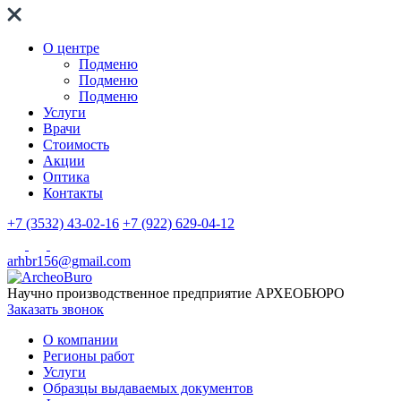
О центре
Подменю
Подменю
Подменю
Услуги
Врачи
Стоимость
Акции
Оптика
Контакты
+7 (3532) 43-02-16
+7 (922) 629-04-12
arhbr156@gmail.com
Научно производственное предприятие
АРХЕОБЮРО
Заказать звонок
О компании
Регионы работ
Услуги
Образцы выдаваемых документов