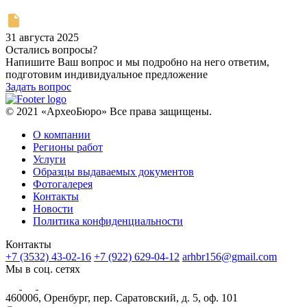
31 августа 2025
Остались вопросы?
Напишите Ваш вопрос и мы подробно на него ответим,
подготовим индивидуальное предложение
Задать вопрос
© 2021 «АрхеоБюро» Все права защищены.
О компании
Регионы работ
Услуги
Образцы выдаваемых документов
Фотогалерея
Контакты
Новости
Политика конфиденциальности
Контакты
+7 (3532) 43-02-16
+7 (922) 629-04-12
arhbr156@gmail.com
Мы в соц. сетях
460006, Оренбург, пер. Саратовский, д. 5, оф. 101