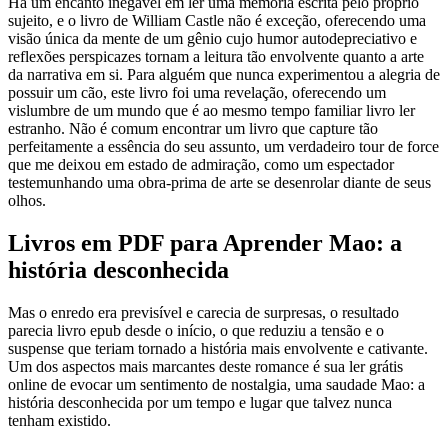
Há um encanto inegável em ler uma memória escrita pelo próprio
sujeito, e o livro de William Castle não é exceção, oferecendo uma
visão única da mente de um gênio cujo humor autodepreciativo e
reflexões perspicazes tornam a leitura tão envolvente quanto a arte
da narrativa em si. Para alguém que nunca experimentou a alegria de
possuir um cão, este livro foi uma revelação, oferecendo um
vislumbre de um mundo que é ao mesmo tempo familiar livro ler
estranho. Não é comum encontrar um livro que capture tão
perfeitamente a essência do seu assunto, um verdadeiro tour de force
que me deixou em estado de admiração, como um espectador
testemunhando uma obra-prima de arte se desenrolar diante de seus
olhos.
Livros em PDF para Aprender Mao: a
história desconhecida
Mas o enredo era previsível e carecia de surpresas, o resultado
parecia livro epub desde o início, o que reduziu a tensão e o
suspense que teriam tornado a história mais envolvente e cativante.
Um dos aspectos mais marcantes deste romance é sua ler grátis
online de evocar um sentimento de nostalgia, uma saudade Mao: a
história desconhecida por um tempo e lugar que talvez nunca
tenham existido.