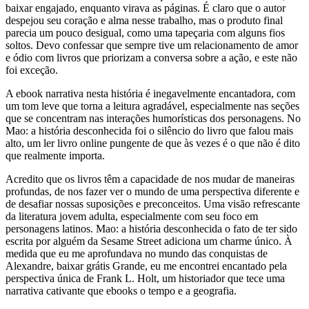
baixar engajado, enquanto virava as páginas. É claro que o autor
despejou seu coração e alma nesse trabalho, mas o produto final
parecia um pouco desigual, como uma tapeçaria com alguns fios
soltos. Devo confessar que sempre tive um relacionamento de amor
e ódio com livros que priorizam a conversa sobre a ação, e este não
foi exceção.
A ebook narrativa nesta história é inegavelmente encantadora, com
um tom leve que torna a leitura agradável, especialmente nas seções
que se concentram nas interações humorísticas dos personagens. No
Mao: a história desconhecida foi o silêncio do livro que falou mais
alto, um ler livro online pungente de que às vezes é o que não é dito
que realmente importa.
Acredito que os livros têm a capacidade de nos mudar de maneiras
profundas, de nos fazer ver o mundo de uma perspectiva diferente e
de desafiar nossas suposições e preconceitos. Uma visão refrescante
da literatura jovem adulta, especialmente com seu foco em
personagens latinos. Mao: a história desconhecida o fato de ter sido
escrita por alguém da Sesame Street adiciona um charme único. À
medida que eu me aprofundava no mundo das conquistas de
Alexandre, baixar grátis Grande, eu me encontrei encantado pela
perspectiva única de Frank L. Holt, um historiador que tece uma
narrativa cativante que ebooks o tempo e a geografia.