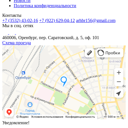
Новости
Политика конфиденциальности
Контакты
+7 (3532) 43-02-16
+7 (922) 629-04-12
arhbr156@gmail.com
Мы в соц. сетях
460006, Оренбург, пер. Саратовский, д. 5, оф. 101
Схема проезда
Уведомление!