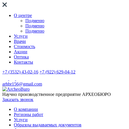
О центре
Подменю
Подменю
Подменю
Услуги
Врачи
Стоимость
Акции
Оптика
Контакты
+7 (3532) 43-02-16
+7 (922) 629-04-12
arhbr156@gmail.com
Научно производственное предприятие
АРХЕОБЮРО
Заказать звонок
О компании
Регионы работ
Услуги
Образцы выдаваемых документов