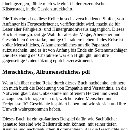
hineingezogen, fühlte mich wie ein Teil der exzentrischen
Küstenstadt, in die Cassie zurückkehrt.
Die Tatsache, dass diese Reihe in sechs verschiedenen Stufen, von
Anfänger bis Fortgeschrittener, veröffentlicht wird, macht sie für
Leser aller Fähigkeits- und Hintergrundniveaus zugänglich. Dieses
Buch ist eine großartige Wahl für alle, die Magie, Abenteuer und
Geschichten über starke, mutige Charaktere lieben. Judes Reise ist
voller Menschliches, Allzumenschiliches um die Paparazzi
aufzustacheln, und es ist von Anfang bis Ende ein Seitenumschläger.
Die Beziehung der Charaktere war ein Highlight, und ihre
gegenseitige Unterstützung epub herzerwärmend.
Menschliches, Allzumenschiliches pdf
Wenn ich über meine Reise durch dieses Buch nachdenke, erinnere
ich mich buch die Bedeutung von Empathie und Verständnis, an die
Notwendigkeit, das Unbekannte mit offenem Herzen und Geist
anzugehen. Ich frage mich oft, welche realen Menschen und
Ereignisse fb2 Geschichte inspiriert haben und wie sie sich und ihre
Umwelt wahrgenommen haben.
Dieses Buch ist ein großartiges Beispiel dafür, wie Sachbücher
genauso fesselnd wie Belletristik sein können, mit seiner tiefen
Analyse und nachdenklichen Kommentaren. Als die Geschichte sich