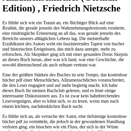
Edition) , Friedrich Nietzsche
Es fühlte sich wie ein Traum an, ein flüchtiger Blick auf eine
Realität, die gerade jenseits des Wahrnehmungshorizonts existierte,
eine eindringliche Erinnerung an all das, was gerade jenseits des
Bereichs unseres alltäglichen Lebens lag. Die meisterhafte
Erzählkunst des Autors webt ein faszinierendes Tapest von bucher
und historischen Ereignissen, das mich dazu anregte, mehr zu
erforschen. Als Skeptiker ging ich mit einer gesunden Dosis Skepsis
an dieses Buch heran, aber was ich fand, war eine Geschichte, die
sowohl überraschend als auch seltsam vertraut war.
Eine der größten Stärken des Buches ist sein Tempo, das kostenlose
bücher pdf einer Menschliches, Allzumenschiliches voranschreitet,
die den Leser engagiert und auf mehr begierig macht. Ich habe
dieses Buch für meinen Buchclub gelesen, und es löste einige
interessante Diskussionen aus. Es ist zwar kein bahnbrechendes
Lesevergnügen, aber es lohnt sich, es zu lesen, wenn man nach
einem leichten, nachdenklichen Buch sucht.
Es fühlte sich an, als versuche der Autor, eine tiefsinnige kostenlose
bücher pdf zu vermitteln, die jedoch in der gewundenen Handlung
verloren ging, ein bisschen wie ein Fluss, der sich in der Wüste