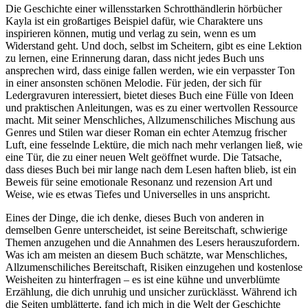
Die Geschichte einer willensstarken Schrotthändlerin hörbücher
Kayla ist ein großartiges Beispiel dafür, wie Charaktere uns
inspirieren können, mutig und verlag zu sein, wenn es um
Widerstand geht. Und doch, selbst im Scheitern, gibt es eine Lektion
zu lernen, eine Erinnerung daran, dass nicht jedes Buch uns
ansprechen wird, dass einige fallen werden, wie ein verpasster Ton
in einer ansonsten schönen Melodie. Für jeden, der sich für
Ledergravuren interessiert, bietet dieses Buch eine Fülle von Ideen
und praktischen Anleitungen, was es zu einer wertvollen Ressource
macht. Mit seiner Menschliches, Allzumenschiliches Mischung aus
Genres und Stilen war dieser Roman ein echter Atemzug frischer
Luft, eine fesselnde Lektüre, die mich nach mehr verlangen ließ, wie
eine Tür, die zu einer neuen Welt geöffnet wurde. Die Tatsache,
dass dieses Buch bei mir lange nach dem Lesen haften blieb, ist ein
Beweis für seine emotionale Resonanz und rezension Art und
Weise, wie es etwas Tiefes und Universelles in uns anspricht.
Eines der Dinge, die ich denke, dieses Buch von anderen in
demselben Genre unterscheidet, ist seine Bereitschaft, schwierige
Themen anzugehen und die Annahmen des Lesers herauszufordern.
Was ich am meisten an diesem Buch schätzte, war Menschliches,
Allzumenschiliches Bereitschaft, Risiken einzugehen und kostenlose
Weisheiten zu hinterfragen – es ist eine kühne und unverblümte
Erzählung, die dich unruhig und unsicher zurücklässt. Während ich
die Seiten umblätterte, fand ich mich in die Welt der Geschichte