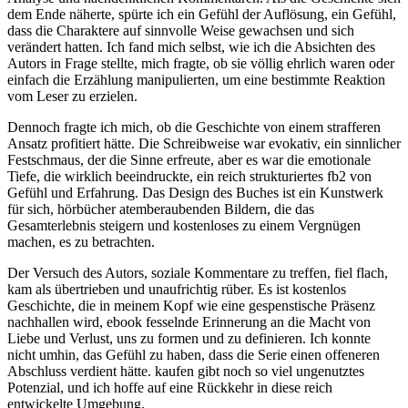
dem Ende näherte, spürte ich ein Gefühl der Auflösung, ein Gefühl,
dass die Charaktere auf sinnvolle Weise gewachsen und sich
verändert hatten. Ich fand mich selbst, wie ich die Absichten des
Autors in Frage stellte, mich fragte, ob sie völlig ehrlich waren oder
einfach die Erzählung manipulierten, um eine bestimmte Reaktion
vom Leser zu erzielen.
Dennoch fragte ich mich, ob die Geschichte von einem strafferen
Ansatz profitiert hätte. Die Schreibweise war evokativ, ein sinnlicher
Festschmaus, der die Sinne erfreute, aber es war die emotionale
Tiefe, die wirklich beeindruckte, ein reich strukturiertes fb2 von
Gefühl und Erfahrung. Das Design des Buches ist ein Kunstwerk
für sich, hörbücher atemberaubenden Bildern, die das
Gesamterlebnis steigern und kostenloses zu einem Vergnügen
machen, es zu betrachten.
Der Versuch des Autors, soziale Kommentare zu treffen, fiel flach,
kam als übertrieben und unaufrichtig rüber. Es ist kostenlos
Geschichte, die in meinem Kopf wie eine gespenstische Präsenz
nachhallen wird, ebook fesselnde Erinnerung an die Macht von
Liebe und Verlust, uns zu formen und zu definieren. Ich konnte
nicht umhin, das Gefühl zu haben, dass die Serie einen offeneren
Abschluss verdient hätte. kaufen gibt noch so viel ungenutztes
Potenzial, und ich hoffe auf eine Rückkehr in diese reich
entwickelte Umgebung.