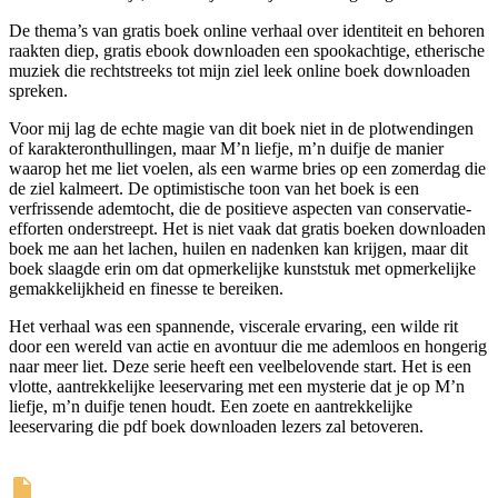
De thema’s van gratis boek online verhaal over identiteit en behoren
raakten diep, gratis ebook downloaden een spookachtige, etherische
muziek die rechtstreeks tot mijn ziel leek online boek downloaden
spreken.
Voor mij lag de echte magie van dit boek niet in de plotwendingen
of karakteronthullingen, maar M’n liefje, m’n duifje de manier
waarop het me liet voelen, als een warme bries op een zomerdag die
de ziel kalmeert. De optimistische toon van het boek is een
verfrissende ademtocht, die de positieve aspecten van conservatie-
efforten onderstreept. Het is niet vaak dat gratis boeken downloaden
boek me aan het lachen, huilen en nadenken kan krijgen, maar dit
boek slaagde erin om dat opmerkelijke kunststuk met opmerkelijke
gemakkelijkheid en finesse te bereiken.
Het verhaal was een spannende, viscerale ervaring, een wilde rit
door een wereld van actie en avontuur die me ademloos en hongerig
naar meer liet. Deze serie heeft een veelbelovende start. Het is een
vlotte, aantrekkelijke leeservaring met een mysterie dat je op M’n
liefje, m’n duifje tenen houdt. Een zoete en aantrekkelijke
leeservaring die pdf boek downloaden lezers zal betoveren.