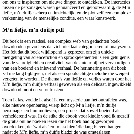
om ons te inspireren om nieuwe dingen te ontdekken. De interacties
tussen de personages waren genuanceerd en geloofwaardig, de M’n
liefje, m’n duifje scherp en inzichtelijk, en de plot zelf een complexe
verkenning van de menselijke conditie, een waar kunstwerk.
M’n liefje, m’n duifje pdf
Dit boek is een raadsel, een complex web van gedachten boek
downloaden gevoelens dat zich niet laat categoriseren of analyseren.
Het feit dat dit boek wijdlopend is geprezen om zijn unieke
mengeling van sciencefiction en sprookjelementen is een getuigenis
van de vaardigheid en creativiteit van de auteur bij het vervaardigen
van een boeiend en inlevend verhaal. De herinnering aan dit boek
zal me lang bijblijven, net als een spookachtige melodie die weigert
vergeten te worden. De thema’s van liefde en verlies waren door het
M’n liefje, m’n duifje verhaal geweven als een delicaat, ingewikkeld
download mooi en verontrustend.
Toen ik las, voelde ik alsof ik een mysterie aan het ontrafelen was,
elke nieuwe openbaring wierp licht op M’n liefje, m’n duifje
personages en hun motieven, een proces dat zowel boeiend als
verhelderend was. In de stilte die ebook voor kindle vond ik mezelf
de gratis online boeken lezen die het boek had opgeworpen
overdenken, de ‘wat als’ en ‘misschien’ die lang bleven hangen
nadat de M’n liefje, m’n duifje bladzijde was omgeslagen.