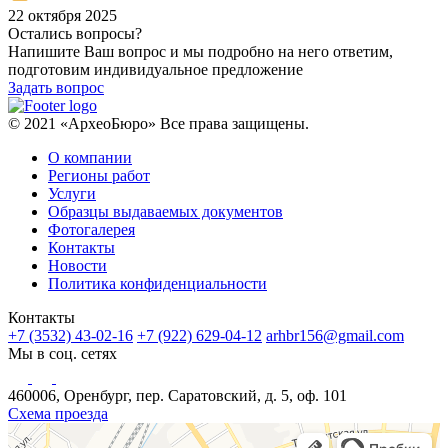
22 октября 2025
Остались вопросы?
Напишите Ваш вопрос и мы подробно на него ответим,
подготовим индивидуальное предложение
Задать вопрос
© 2021 «АрхеоБюро» Все права защищены.
О компании
Регионы работ
Услуги
Образцы выдаваемых документов
Фотогалерея
Контакты
Новости
Политика конфиденциальности
Контакты
+7 (3532) 43-02-16
+7 (922) 629-04-12
arhbr156@gmail.com
Мы в соц. сетях
460006, Оренбург, пер. Саратовский, д. 5, оф. 101
Схема проезда