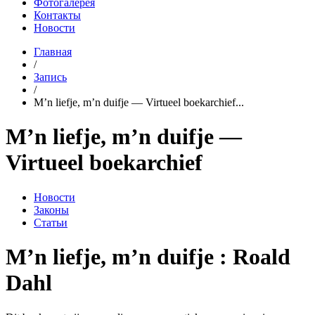
Фотогалерея
Контакты
Новости
Главная
/
Запись
/
M’n liefje, m’n duifje — Virtueel boekarchief...
M’n liefje, m’n duifje —
Virtueel boekarchief
Новости
Законы
Статьи
M’n liefje, m’n duifje : Roald
Dahl