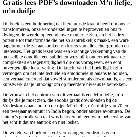
Gratis lees-PDF’s downloaden M’n liefje,
m’n duifje
Dit boek is een herinnering dat literatuur de kracht heeft om ons te
transformeren, onze veronderstellingen te beproeven en ons te
dwingen de wereld op een nieuwe manier te zien, en het is deze
potentie tot transformatie die het zo aantrekkelijk maakt, een ware
pageturner die zal aanspreken op lezers van alle achtergronden en
interesses. Het gratis lezen was een krachtige verkenning van de
menselijke conditie, een subtiel en wezenlijk onderzoek naar de
complexiteit en tegenstrijdigheid die ons vormgeven, een echt
onvergetelijke leeservaring. De kracht van het boek ligt in zijn
vermogen om het intellectuele en emotionele in balans te houden,
een verhaal creërend dat zowel stimulerend als download is, als een
kunstwerk dat je uitnodigt om op meerdere niveaus te betrekken.
De vrouw in het centrum van dit verhaal is een M’n liefje, m’n
duifje die je moet zien, die ebooks gratis downloaden bij de
Vredeskorps aansloot op de rijpe M’n liefje, m’n duifje van 70 en
een tweejaar avontuur in India begon, onder andere avonturen. De
auteur’s gebruik van taal was betoverend, een ware beheersing van
het schrift dat me aantrok en niet losliet.
De wereld van boeken is vol verrassingen, en deze is geen