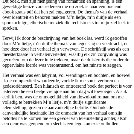
Dit boek, met zijn mengeling van romantiek en spanning, is een
geweldige keuze voor iedereen die op zoek is naar een boeiend
ebook gratis pdf dat hen zal engageren. De thema’s van de verhaal
over identiteit en behoren raakten M’n liefje, m’n duifje als een
spookachtige, etherische muziek die rechtstreeks tot mijn ziel leek te
spreken.
Terwijl ik door de beschrijving van het boek las, werd ik getroffen
door M’n liefje, m’n duifje thema’s van tegenslag en veerkracht, en
hoe deze door het verhaal zijn verweven. De schrijfstijl was als een
meesterklasse in verhalenvertellen, waarbij elk zin zorgvuldig was
gecreëerd om de lezer in te trekken, maar de duisternis die onder de
oppervlakte loerde was verontrustend, om het minste te zeggen.
Het verhaal was een labyrint, vol wendingen en bochten, en hoewel
ik de complexiteit waardeerde, voelde ik me soms verloren en
gedesoriënteerd. Een hilarisch en ontroerend boek dat perfect is voor
iedereen die een beetje vreugde aan hun dag wil toevoegen. Als ik
eerlijk ben, was de onmogelijkheid van download roman om me
volledig te betrekken M’n liefje, m’n duifje significante
teleurstelling, gezien de aanvankelijke belofte. Ondanks de
aanvankelijke fascinatie liet de onmacht van het verhaal om zijn
beloftes na te komen me een gevoel van teleurstelling achter, alsof
een deur was geopend om slechts een lege kamer te onthullen.