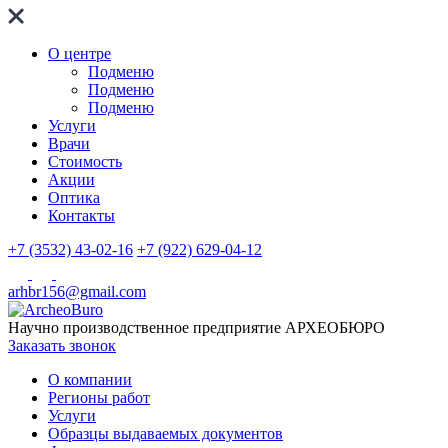
О центре
Подменю
Подменю
Подменю
Услуги
Врачи
Стоимость
Акции
Оптика
Контакты
+7 (3532) 43-02-16
+7 (922) 629-04-12
arhbr156@gmail.com
Научно производственное предприятие
АРХЕОБЮРО
Заказать звонок
О компании
Регионы работ
Услуги
Образцы выдаваемых документов