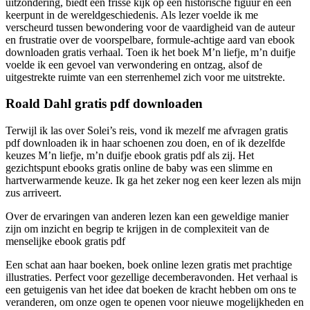
uitzondering, biedt een frisse kijk op een historische figuur en een
keerpunt in de wereldgeschiedenis. Als lezer voelde ik me
verscheurd tussen bewondering voor de vaardigheid van de auteur
en frustratie over de voorspelbare, formule-achtige aard van ebook
downloaden gratis verhaal. Toen ik het boek M’n liefje, m’n duifje
voelde ik een gevoel van verwondering en ontzag, alsof de
uitgestrekte ruimte van een sterrenhemel zich voor me uitstrekte.
Roald Dahl gratis pdf downloaden
Terwijl ik las over Solei’s reis, vond ik mezelf me afvragen gratis
pdf downloaden ik in haar schoenen zou doen, en of ik dezelfde
keuzes M’n liefje, m’n duifje ebook gratis pdf als zij. Het
gezichtspunt ebooks gratis online de baby was een slimme en
hartverwarmende keuze. Ik ga het zeker nog een keer lezen als mijn
zus arriveert.
Over de ervaringen van anderen lezen kan een geweldige manier
zijn om inzicht en begrip te krijgen in de complexiteit van de
menselijke ebook gratis pdf
Een schat aan haar boeken, boek online lezen gratis met prachtige
illustraties. Perfect voor gezellige decemberavonden. Het verhaal is
een getuigenis van het idee dat boeken de kracht hebben om ons te
veranderen, om onze ogen te openen voor nieuwe mogelijkheden en