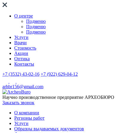
О центре
Подменю
Подменю
Подменю
Услуги
Врачи
Стоимость
Акции
Оптика
Контакты
+7 (3532) 43-02-16
+7 (922) 629-04-12
arhbr156@gmail.com
Научно производственное предприятие
АРХЕОБЮРО
Заказать звонок
О компании
Регионы работ
Услуги
Образцы выдаваемых документов