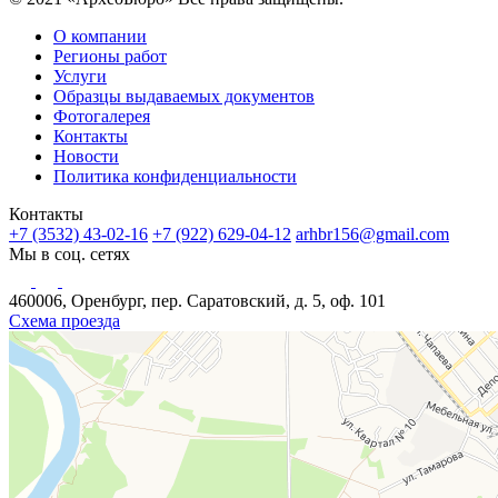
О компании
Регионы работ
Услуги
Образцы выдаваемых документов
Фотогалерея
Контакты
Новости
Политика конфиденциальности
Контакты
+7 (3532) 43-02-16
+7 (922) 629-04-12
arhbr156@gmail.com
Мы в соц. сетях
460006, Оренбург, пер. Саратовский, д. 5, оф. 101
Схема проезда