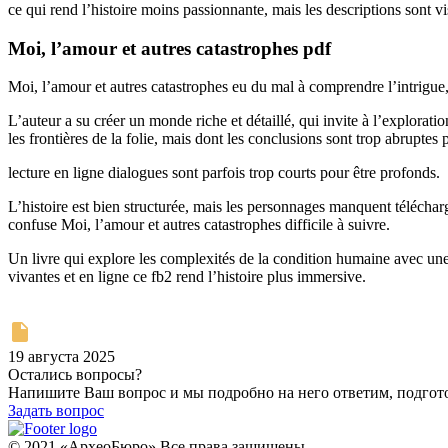
ce qui rend l’histoire moins passionnante, mais les descriptions sont vi
Moi, l’amour et autres catastrophes pdf
Moi, l’amour et autres catastrophes eu du mal à comprendre l’intrigue, m
L’auteur a su créer un monde riche et détaillé, qui invite à l’explorat
les frontières de la folie, mais dont les conclusions sont trop abruptes
lecture en ligne dialogues sont parfois trop courts pour être profonds.
L’histoire est bien structurée, mais les personnages manquent télécharg
confuse Moi, l’amour et autres catastrophes difficile à suivre.
Un livre qui explore les complexités de la condition humaine avec une
vivantes et en ligne ce fb2 rend l’histoire plus immersive.
19 августа 2025
Остались вопросы?
Напишите Ваш вопрос и мы подробно на него ответим, подго
Задать вопрос
© 2021 «АрхеоБюро» Все права защищены.