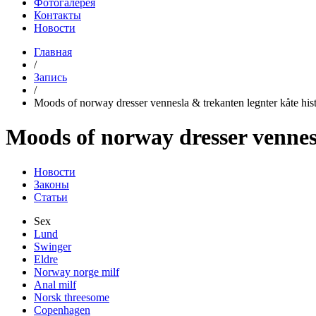
Фотогалерея
Контакты
Новости
Главная
/
Запись
/
Moods of norway dresser vennesla & trekanten legnter kåte histo
Moods of norway dresser vennesl
Новости
Законы
Статьи
Sex
Lund
Swinger
Eldre
Norway norge milf
Anal milf
Norsk threesome
Copenhagen