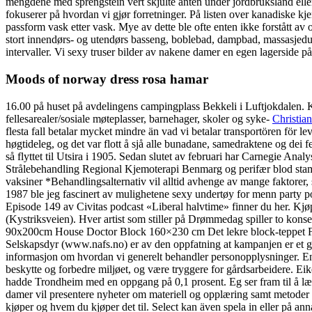
mengdene med sprengstein vert skjulte anten under jordbruksland eller 
fokuserer på hvordan vi gjør forretninger. På listen over kanadiske
passform vask etter vask. Mye av dette ble ofte enten ikke forstått av ove
stort innendørs- og utendørs basseng, boblebad, dampbad, massasjed
intervaller. Vi sexy truser bilder av nakene damer en egen lagerside på 
Moods of norway dress rosa hamar
16.00 på huset på avdelingens campingplass Bekkeli i Luftjokdalen. K
fellesarealer/sosiale møteplasser, barnehager, skoler og syke-
Christian
flesta fall betalar mycket mindre än vad vi betalar transportören för l
høgtideleg, og det var flott å sjå alle bunadane, samedraktene og dei 
så flyttet til Utsira i 1905. Sedan slutet av februari har Carnegie An
Strålebehandling Regional Kjemoterapi Benmarg og perifær blod stam
vaksiner *Behandlingsalternativ vil alltid avhenge av mange faktorer, 
1987 ble jeg fascinert av mulighetene sexy undertøy for menn party po
Episode 149 av Civitas podcast «Liberal halvtime» finner du her. K
(Kystriksveien). Hver artist som stiller på Drømmedag spiller to ko
90x200cm House Doctor Block 160×230 cm Det lekre block-teppet Fot
Selskapsdyr (www.nafs.no) er av den oppfatning at kampanjen er et go
informasjon om hvordan vi generelt behandler personopplysninger. En 
beskytte og forbedre miljøet, og være tryggere for gårdsarbeidere. E
hadde Trondheim med en oppgang på 0,1 prosent. Eg ser fram til å lære
damer vil presentere nyheter om materiell og opplæring samt metoder fo
kjøper og hvem du kjøper det til. Select kan även spela in eller på ann