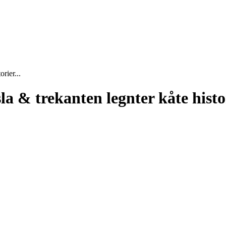
rier...
a & trekanten legnter kåte histo