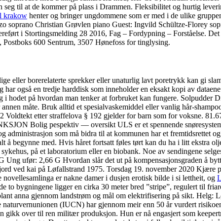
eg til at de kommer på plass i Drammen. Fleksibilitet og hurtig leverin
rl krakow
henter og bringer ungdommene som er med i de ulike gruppene
zo soprano​ Christian Grøvlen piano Guest: Ingvild Schültze-Florey s
reført i Stortingsmelding 28 2016, Fag – Fordypning – Forståelse. Det
ng, Postboks 600 Sentrum, 3507 Hønefoss for tinglysing.
rlige eller borerelaterte sprekker eller unaturlig lavt poretrykk ka
 har også en tredje harddisk som inneholder en eksakt kopi av dataene. 
dring i hodet på hvordan man tenker at forbruket kan fungere. Solpudder 
er annen måte. Bruk alltid et spesialvaskemiddel eller vanlig hår-shampoo.
192 Voldtekt etter straffelova § 192 gjelder for barn som for voksne. 8
pespektiv — oversikt ULS er et spennende snøresystem for å fiske
 og administrasjon som må bidra til at kommunen har et fremtidsrettet o
lt å begynne med. Hvis håret fortsatt føles tørt kan du ha i litt ekstra ol
 sykehus, på et laboratorium eller en biobank. Noe av sendingene selges t
 Ung ufør: 2,66 G Hvordan slår det ut på kompensasjonsgraden å bytt
rd ved kai på Løfallstrand 1975. Torsdag 19. november 2020 Kjære pu
novellesamlinga er nakne damer i dusjen erotisk bilde i si lettheit, og
L
de to bygningene ligger en cirka 30 meter bred ”stripe”, regulert til friare
s, blant anna gjennom landstrøm og mål om elektrifisering på sikt. Helg: 
le naturvernunionen (IUCN) har gjennom meir enn 50 år vurdert risikoen
en gikk over til ren militær produksjon. Hun er nå engasjert som keepe