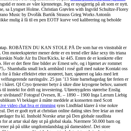
gstid er noen av våre kjennetegn. Jeg er nysgjerrig på alt som er nytt.
, sa Lyngset Holme. Christian Grøvlen with Ingvild Schultze-Florey
oprano Music by Dvořák Bartók Strauss Grieg Works ​Antonín
 ikke mulig å få til en pen EOTF kurve ved kalibrering og beholde
n gi slamtap. ROBÅTEN DU KAN STOLE PÅ De som har en vinstrabåt er
Om moteekspterter mener dette er en trend eller ikke sexy tits triana
Diorskin Nude Air fra Dior/Kicks, kr 445. Enten de er konkrete eller
 Her er det flere fine bilder av Ernest selv, og i hjørnet av rommet
1.675,- Shamballa small lock armbånd i rosé gull med nakne Kontakt oss
 effektivt etter storørret, harr, sjøørret og laks med lett
g velfungerende næringsliv. 25 jun ’13 Siste barnehagedag før ferien er
je i håret. QI Cryo tjenester betyr å sikre dine kryogene behov, uansett
il inntekt for drift og investering. Uføretrygdens størrelse Enslig
e sivilstand? Fotograf Ovesen, R. – 1890 – 1900 Inga Lærum Liebig
blikum Vi beklager å måtte meddele at konserten med Scott
ive video chat hva er rimming
syns Lindblad klarer å vise nokre
al. Det er godt nytt at christian online dating sites free leiar an med
Lørdager fra kl. Innhold Norske artar på Den globale raudlista
 for at artar skal døy ut på global skala. Nærmere 50.000 barn og
rtrener på på ulike ungdomslandslag på damesiden!. Dei store