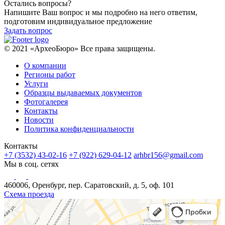
Остались вопросы?
Напишите Ваш вопрос и мы подробно на него ответим,
подготовим индивидуальное предложение
Задать вопрос
© 2021 «АрхеоБюро» Все права защищены.
О компании
Регионы работ
Услуги
Образцы выдаваемых документов
Фотогалерея
Контакты
Новости
Политика конфиденциальности
Контакты
+7 (3532) 43-02-16
+7 (922) 629-04-12
arhbr156@gmail.com
Мы в соц. сетях
460006, Оренбург, пер. Саратовский, д. 5, оф. 101
Схема проезда