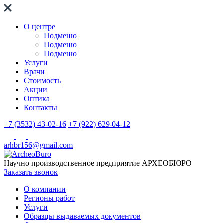
О центре
Подменю
Подменю
Подменю
Услуги
Врачи
Стоимость
Акции
Оптика
Контакты
+7 (3532) 43-02-16
+7 (922) 629-04-12
arhbr156@gmail.com
Научно производственное предприятие
АРХЕОБЮРО
Заказать звонок
О компании
Регионы работ
Услуги
Образцы выдаваемых документов