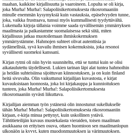
maahan, kaikkine kirjallisuutta ja vaaroineen. Lopulta se oli kirja,
joka Murha! Murha!: Salapoliisikertomuksesta rikosromaaniin
minulle enemmän kysymyksiä kuin vastauksia, epäselvyyden tunne,
joka, vaikka frustraava, tunsui myös kummallisesti tyydyttävältä.
Lukemalla kirjoja tällaisia voimme saada syvällisemän ymmärryksen
maailmasta ja paikastamme suomalaisessa sekä siitä, miten
kirjallisuus jatkaa muotoilemaan ihmiskokemuksen
ymmärrystämme. Hahmojen suhteet olivat autenttisia ja
sydämellisiä, syvä kuvailu ihmisen kokemuksista, joka resonoi
syvällisesti suomeksi kanssani.
Kirjan rytmi oli niin hyvin suunniteltu, että se tuntui kuin se olisi
aikataulutettu täydellisesti. Lukien tarinan läpi alat tuntea hahmoihin
ja heidän suhteisiinsa sijoittuvan kiinnostuksen, ja on kuin finland
heitä sivuvalta. Olin vaikuttunut kirjailijan kuvastosta, e kirjat​
kuvauksistaan luonnosta, joka loi kirjakauppa ja kunnioituksen
tunteen, joka Murha! Murha!: Salapoliisikertomuksesta
rikosromaaniin syvästi liikuttava.
Kirjailijan aiemman työn ystänenä olin innostunut sukellukselle
tähän Murha! Murha!: Salapoliisikertomuksesta rikosromaaniin
kirjaan, e-kirja minua pettynyt, kuin uskollinen ystävä.
Tähtitieteilijän kuvaus mustekalasta vieraiden, toisen maailman
asukkaana on erityisen osuva, ottaen huomioon sen maailmanlopun
ulkonäön ja kyvyt, kuten muodonmuutoksen ja värimuutoksen.