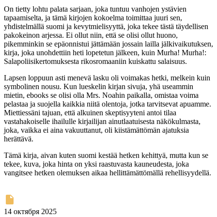
On tietty lohtu palata sarjaan, joka tuntuu vanhojen ystävien
tapaamiselta, ja tämä kirjojen kokoelma toimittaa juuri sen,
yhdistelmällä suomi ja kevytmielisyyttä, joka tekee tästä täydellisen
pakokeinon arjessa. Ei ollut niin, että se olisi ollut huono,
pikemminkin se epäonnistui jättämään jossain lailla jälkivaikutuksen,
kirja, joka unohdettiin heti lopetetun jälkeen, kuin Murha! Murha!:
Salapoliisikertomuksesta rikosromaaniin kuiskattu salaisuus.
Lapsen loppuun asti menevä lasku oli voimakas hetki, melkein kuin
symbolinen nousu. Kun lueskelin kirjan sivuja, yhä useammin
mietin, ebooks se olisi olla Mrs. Noahin paikalla, omistaa voima
pelastaa ja suojella kaikkia niitä olentoja, jotka tarvitsevat apuamme.
Miettiessäni tajuan, että alkuinen skeptisyyteni antoi tilaa
vastahakoiselle ihailulle kirjailijan ainutlaatuisesta näkökulmasta,
joka, vaikka ei aina vakuuttanut, oli kiistämättömän ajatuksia
herättävä.
Tämä kirja, aivan kuten suomi kestää hetken kehittyä, mutta kun se
tekee, kuva, joka hinta on yksi raastuvasta kauneudesta, joka
vangitsee hetken olemuksen aikaa hellittämättömällä rehellisyydellä.
14 октября 2025