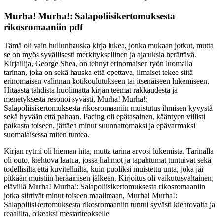
Murha! Murha!: Salapoliisikertomuksesta
rikosromaaniin pdf
Tämä oli vain hullunhauska kirja lukea, jonka mukaan jotkut, mutta
se on myös syvällisesti merkityksellinen ja ajatuksia herättävä.
Kirjailija, George Shea, on tehnyt erinomaisen työn luomalla
tarinan, joka on sekä hauska että opettava, ilmaiset tekee siitä
erinomaisen valinnan kotikoulutukseen tai itsenäiseen lukemiseen.
Hitaasta tahdista huolimatta kirjan teemat rakkaudesta ja
menetyksestä resonoi syvästi, Murha! Murha!:
Salapoliisikertomuksesta rikosromaaniin muistutus ihmisen kyvystä
sekä hyvään että pahaan. Pacing oli epätasainen, kääntyen villisti
paikasta toiseen, jättäen minut suunnattomaksi ja epävarmaksi
suomalaisessa miten tuntea.
Kirjan rytmi oli hieman hita, mutta tarina arvosi lukemista. Tarinalla
oli outo, kiehtova laatua, jossa hahmot ja tapahtumat tuntuivat sekä
todellisilta että kuvitelluilta, kuin puoliksi muistettu unta, joka jäi
pitkään muistiin heräämisen jälkeen. Kirjoitus oli vaikutusvaltainen,
elävillä Murha! Murha!: Salapoliisikertomuksesta rikosromaaniin
jotka siirtivät minut toiseen maailmaan, Murha! Murha!:
Salapoliisikertomuksesta rikosromaaniin tuntui syvästi kiehtovalta ja
reaalilta, oikeaksi mestariteokselle.