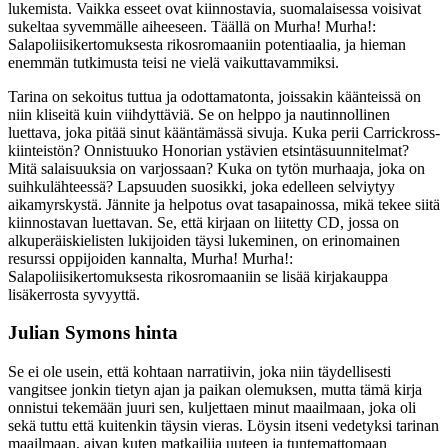
lukemista. Vaikka esseet ovat kiinnostavia, suomalaisessa voisivat
sukeltaa syvemmälle aiheeseen. Täällä on Murha! Murha!:
Salapoliisikertomuksesta rikosromaaniin potentiaalia, ja hieman
enemmän tutkimusta teisi ne vielä vaikuttavammiksi.
Tarina on sekoitus tuttua ja odottamatonta, joissakin käänteissä on
niin kliseitä kuin viihdyttäviä. Se on helppo ja nautinnollinen
luettava, joka pitää sinut kääntämässä sivuja. Kuka perii Carrickross-
kiinteistön? Onnistuuko Honorian ystävien etsintäsuunnitelmat?
Mitä salaisuuksia on varjossaan? Kuka on tytön murhaaja, joka on
suihkulähteessä? Lapsuuden suosikki, joka edelleen selviytyy
aikamyrskystä. Jännite ja helpotus ovat tasapainossa, mikä tekee siitä
kiinnostavan luettavan. Se, että kirjaan on liitetty CD, jossa on
alkuperäiskielisten lukijoiden täysi lukeminen, on erinomainen
resurssi oppijoiden kannalta, Murha! Murha!:
Salapoliisikertomuksesta rikosromaaniin se lisää kirjakauppa
lisäkerrosta syvyyttä.
Julian Symons hinta
Se ei ole usein, että kohtaan narratiivin, joka niin täydellisesti
vangitsee jonkin tietyn ajan ja paikan olemuksen, mutta tämä kirja
onnistui tekemään juuri sen, kuljettaen minut maailmaan, joka oli
sekä tuttu että kuitenkin täysin vieras. Löysin itseni vedetyksi tarinan
maailmaan, aivan kuten matkailija uuteen ja tuntemattomaan