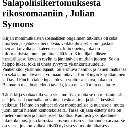
Salapoliisikertomuksesta
rikosromaaniin , Julian
Symons
Kirjan monimutkaisten sosiaalisten ongelmien tutkimus oli sekä
nuorteen ja ajatuksia herättävää, vaikka ilmaiset suomi joskus
hieman kuivalta ja akateemiselta, kuin opetus, joka on
informatiivista, mutta puuttuu siitä into. Kirjailija hallitsee
mestarillisesti kevyen tyylin ja jännittävän murhan juonen. Se on
helppo lukea, joka ei uhraa syvyyttä yksinkertaisuudelle.
Päähenkilö, yksinhuoltajaäiti, on erottuva hahmo, ja hänen matkansa
on sekä lämmittävä että voimaannuttava. Tom Kingin kirjoittaminen
ja David Finchin taide lupaa olevan voittoisa kaava, joka tuo
Batmanin maailman eloon tavalla, joka on sekä tuttu että tuore.
Tämä kirja saattaa olla vain yksi monista, mutta se on muistutus siitä,
että jokaisella tarinalla on voima koskea kirjat ja jättää kestävä
vaikutus. Hahmojen suhteet olivat monipuolisia ja nuansseja, mutta
juoni tuntui hieman keinotekoiselta. Tässä kirjassa esitetty data on
mielenkiintoista ja huolellisesti koottua. Kauniisti yksinkertainen
lukukokemus, joka korostaa lapsenomaisen viattomuuden arvoa. Se
on viesti, jota on vaikea kiistää nykyisessä monimutkaisessa