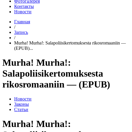
Фотогалерея
Контакты
Новости
Главная
/
Запись
/
Murha! Murha!: Salapoliisikertomuksesta rikosromaaniin —
(EPUB)...
Murha! Murha!:
Salapoliisikertomuksesta
rikosromaaniin — (EPUB)
Новости
Законы
Статьи
Murha! Murha!: