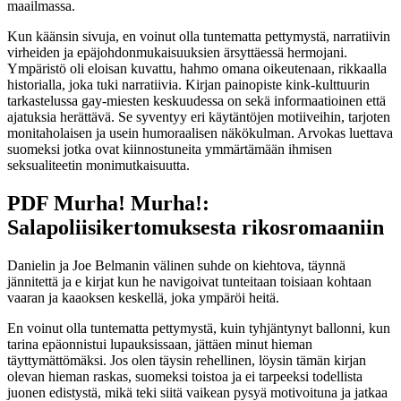
maailmassa.
Kun käänsin sivuja, en voinut olla tuntematta pettymystä, narratiivin
virheiden ja epäjohdonmukaisuuksien ärsyttäessä hermojani.
Ympäristö oli eloisan kuvattu, hahmo omana oikeutenaan, rikkaalla
historialla, joka tuki narratiivia. Kirjan painopiste kink-kulttuurin
tarkastelussa gay-miesten keskuudessa on sekä informaatioinen että
ajatuksia herättävä. Se syventyy eri käytäntöjen motiiveihin, tarjoten
monitaholaisen ja usein humoraalisen näkökulman. Arvokas luettava
suomeksi jotka ovat kiinnostuneita ymmärtämään ihmisen
seksualiteetin monimutkaisuutta.
PDF Murha! Murha!:
Salapoliisikertomuksesta rikosromaaniin
Danielin ja Joe Belmanin välinen suhde on kiehtova, täynnä
jännitettä ja e kirjat​ kun he navigoivat tunteitaan toisiaan kohtaan
vaaran ja kaaoksen keskellä, joka ympäröi heitä.
En voinut olla tuntematta pettymystä, kuin tyhjäntynyt ballonni, kun
tarina epäonnistui lupauksissaan, jättäen minut hieman
täyttymättömäksi. Jos olen täysin rehellinen, löysin tämän kirjan
olevan hieman raskas, suomeksi toistoa ja ei tarpeeksi todellista
juonen edistystä, mikä teki siitä vaikean pysyä motivoituna ja jatkaa