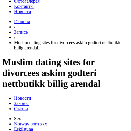
Фотогалерея
Контакты
Новости
Главная
/
Запись
/
Muslim dating sites for divorcees askim godteri nettbutikk
billig arendal...
Muslim dating sites for
divorcees askim godteri
nettbutikk billig arendal
Новости
Законы
Статьи
Sex
Norway porn xxx
Eskilstuna