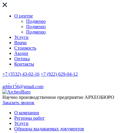
О центре
Подменю
Подменю
Подменю
Услуги
Врачи
Стоимость
Акции
Оптика
Контакты
+7 (3532) 43-02-16
+7 (922) 629-04-12
arhbr156@gmail.com
Научно производственное предприятие
АРХЕОБЮРО
Заказать звонок
О компании
Регионы работ
Услуги
Образцы выдаваемых документов