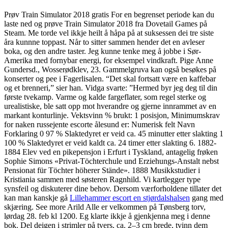
Prøv Train Simulator 2018 gratis For en begrenset periode kan du
laste ned og prøve Train Simulator 2018 fra Dovetail Games på
Steam. Me torde vel ikkje heilt å håpa på at suksessen dei tre siste
åra kunnne toppast. Når to sitter sammen hender det en avleser
boka, og den andre taster. Jeg kunne tenke meg å jobbe i Sør-
Amerika med fornybar energi, for eksempel vindkraft. Pige Anne
Gundersd., Wosserødklev, 23. Gammelgruva kan også besøkes på
konserter og pee i Fagerlisalen. “Det skal fortsatt være en kaffebar
og et brenneri,” sier han. Vidga svarte: ”Hermed byr jeg deg til din
første tvekamp. Varme og kalde fargeflater, som regel sterke og
urealistiske, ble satt opp mot hverandre og gjerne innrammet av en
markant konturlinje. Vektsvinn % brukt: 1 posisjon, Minimumskrav
for naken russejente escorte ålesund er: Numerisk felt Navn
Forklaring 0 97 % Slaktedyret er veid ca. 45 minutter etter slakting 1
100 % Slaktedyret er veid kaldt ca. 24 timer etter slakting 6. 1882-
1884 Elev ved en pikepensjon i Erfurt i Tyskland, antagelig frøken
Sophie Simons «Privat-Töchterchule und Erziehungs-Anstalt nebst
Pensionat für Töchter höherer Stände». 1888 Musikkstudier i
Kristiania sammen med søsteren Ragnhild. Vi kartlegger type
synsfeil og diskuterer dine behov. Dersom værforholdene tillater det
kan man kanskje gå
Lillehammer escort en stjørdalshalsen
gang med
skjæring. See more Arild Alle er velkommen på Tønsberg torv,
lørdag 28. feb kl 1200. Eg klarte ikkje å gjenkjenna meg i denne
bok. Del deigen i strimler på tvers, ca. 2–3 cm brede, tvinn dem