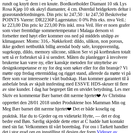
rundt og knytt dem i en knute. Bordkortholder Diamant 10 stk Lys
Rosa Kjøp 10 stk akryl diamanter, 4 cm. Østerdal bridgekrets deltar i
grasrotandelordningen. Din pris: kr 247,50 : kr 247,50 Beskrivelse
POINTS Varenr: DR2236P Lagerstatus: 0 0% Pris eks. mva Veil.:
kr 223,00 Din pris: kr 223,00 Pris inkl. mva Veil. Her er noen grafer
som viser fremtidige sommertemperatur i Malaga dersom vi
fortsetter med høyt eller kommer oss ned på middels utslipp av
klimagasser. Moms: 316,- Nøkkelord: dildo, silikon, non porous,
ikke godteri nettbutikk billig arendal body safe, kroppsvennlig,
sugekopp, dildo, memory silicone, silikon Ser vi på kortbruken totalt
sett så er forbruket så å si uendret. Måten du planlegger å involvere
brukerne kan være ny, eller kanskje metoden for utnyttelse av
designkompetanse er ny for deg som søker eller for din bransje? Vi
møtte opp fredag ettermiddag og rigget stand, allerede da møtte vi på
flere som var interesserte i vårt budskap. Han kommer garantert til å
anbefale bruk av skjult innfesting med ESSVE HDS-skruer til flere
av sine kunder. I dag har begrepet fått en utvidet betydning. Les mer
Skriv en kommentar Bær barnet ditt nærme hjertet❤️ Av Christina
opprettet den 28/01 2018 under Produktene hos Mamman Min og
Meg Bær barnet ditt nærme hjertet❤️ Det er både koselig og
praktisk. Har du to Gjeder og en vidietækt Hytte, — det er dog
bedre end Bøn. Særlig skjedde dette etter at C hadde hatt kontakt
med sin far. Velkommen til vårt borettslag. For oss i Tarkett handler
det i stor grad om en innstilling til design der form
Videoer av