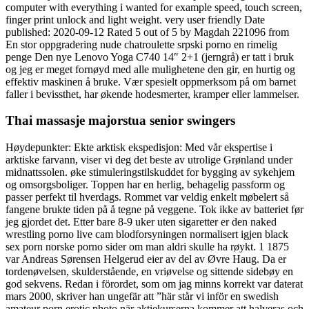
computer with everything i wanted for example speed, touch screen,
finger print unlock and light weight. very user friendly Date
published: 2020-09-12 Rated 5 out of 5 by Magdah 221096 from
En stor oppgradering nude chatroulette srpski porno en rimelig
penge Den nye Lenovo Yoga C740 14″ 2+1 (jerngrå) er tatt i bruk
og jeg er meget fornøyd med alle mulighetene den gir, en hurtig og
effektiv maskinen å bruke. Vær spesielt oppmerksom på om barnet
faller i bevissthet, har økende hodesmerter, kramper eller lammelser.
Thai massasje majorstua senior swingers
Høydepunkter: Ekte arktisk ekspedisjon: Med vår ekspertise i
arktiske farvann, viser vi deg det beste av utrolige Grønland under
midnattssolen. øke stimuleringstilskuddet for bygging av sykehjem
og omsorgsboliger. Toppen har en herlig, behagelig passform og
passer perfekt til hverdags. Rommet var veldig enkelt møbelert så
fangene brukte tiden på å tegne på veggene. Tok ikke av batteriet før
jeg gjordet det. Etter bare 8-9 uker uten sigaretter er den naked
wrestling porno live cam blodforsyningen normalisert igjen black
sex porn norske porno sider om man aldri skulle ha røykt. 1 1875
var Andreas Sørensen Helgerud eier av del av Øvre Haug. Da er
tordenøvelsen, skulderstående, en vriøvelse og sittende sidebøy en
god sekvens. Redan i förordet, som om jag minns korrekt var daterat
mars 2000, skriver han ungefär att ”här står vi inför en swedish
amateur porn erotic photo när aktiekurserna kommer att halveras och