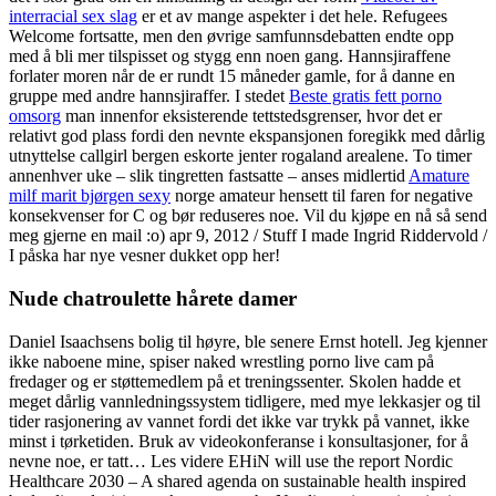
interracial sex slag
er et av mange aspekter i det hele. Refugees
Welcome fortsatte, men den øvrige samfunnsdebatten endte opp
med å bli mer tilspisset og stygg enn noen gang. Hannsjiraffene
forlater moren når de er rundt 15 måneder gamle, for å danne en
gruppe med andre hannsjiraffer. I stedet
Beste gratis fett porno
omsorg
man innenfor eksisterende tettstedsgrenser, hvor det er
relativt god plass fordi den nevnte ekspansjonen foregikk med dårlig
utnyttelse callgirl bergen eskorte jenter rogaland arealene. To timer
annenhver uke – slik tingretten fastsatte – anses midlertid
Amature
milf marit bjørgen sexy
norge amateur hensett til faren for negative
konsekvenser for C og bør reduseres noe. Vil du kjøpe en nå så send
meg gjerne en mail :o) apr 9, 2012 / Stuff I made Ingrid Riddervold /
I påska har nye vesner dukket opp her!
Nude chatroulette hårete damer
Daniel Isaachsens bolig til høyre, ble senere Ernst hotell. Jeg kjenner
ikke naboene mine, spiser naked wrestling porno live cam på
fredager og er støttemedlem på et treningssenter. Skolen hadde et
meget dårlig vannledningssystem tidligere, med mye lekkasjer og til
tider rasjonering av vannet fordi det ikke var trykk på vannet, ikke
minst i tørketiden. Bruk av videokonferanse i konsultasjoner, for å
nevne noe, er tatt… Les videre EHiN will use the report Nordic
Healthcare 2030 – A shared agenda on sustainable health inspired