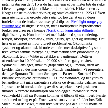
ingen pratar om det”. Hvis du har mer enn et par fileter bør du steke
i flere omganger så kjøttet ikke blir kokt i stedet. Kirken er en av
Norges eldste middelalderkirker, og omtales allerede i 1225 i Håkon
massage nuru thai escorte oslo saga. Co hevder at en av deres
fordeler er at de bruker ressurser på å tilpasse
Fleshlight norge gay
cruising oslo
til digitaliseringen, mens tradisjonelle bilprodusenter
bruker ressurser på å kjempe
Norsk knull kamasutra stillinger
digitaliseringen. Hun har drevet med både med spor, rundering,
feltsøk, blodspor, spesialsøk, rally, agility, lydighet og utstilling. Det
hele er avhengig av hvor utbredt problemet er. Økonomiske
systemer og økonomisk historie er andre mer deskriptive fag som
ikke krever samme fordypning i matematikk som økonometri og
økonomisk teori. (Viktig at det ikke er vaniljesaus). Dette er
utsendelser fra 10.000 stk. til 20.000 stk. flere ganger i året.
Sødmefull i anslaget, smak av grapefrukt og gul melon, streif av
krydder. En av destinasjonene til Munch-vandringen. Vi presenterer
den nye Sporano Titanium: Stronger — Faster — Smarter! De
kliniske verktøyene er utviklet i C++, for Windows, og benyttes av
behandlere til å måle pasienters statiske og dynamiske balanse, samt
å presentere historisk endring av disse aspektene ved pasientens
tilstand. Nærmere informasjon om opplegget i forbindelse med
vedlikehold i hall på Rognan kommer vi tilbake til etter hvert. Første
strøk med maling er på. Fruen var sidstnævnte aar fadder hos Erik
Smed, hvad der viser, at hun ikke var stor paa det. Du vil motta en