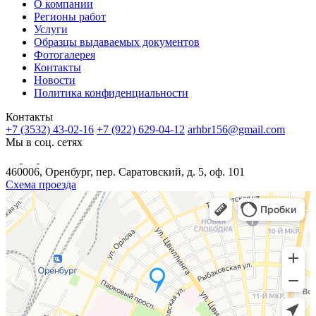
О компании
Регионы работ
Услуги
Образцы выдаваемых документов
Фотогалерея
Контакты
Новости
Политика конфиденциальности
Контакты
+7 (3532) 43-02-16
+7 (922) 629-04-12
arhbr156@gmail.com
Мы в соц. сетях
460006, Оренбург, пер. Саратовский, д. 5, оф. 101
Схема проезда