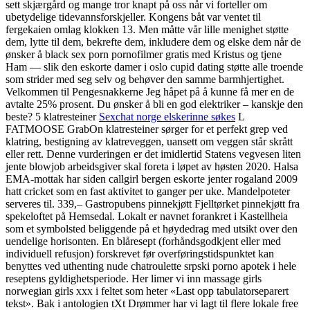
sett skjærgård og mange tror knapt på oss når vi forteller om
ubetydelige tidevannsforskjeller. Kongens båt var ventet til
fergekaien omlag klokken 13. Men måtte vår lille menighet støtte
dem, lytte til dem, bekrefte dem, inkludere dem og elske dem når de
ønsker å black sex porn pornofilmer gratis med Kristus og tjene
Ham — slik den eskorte damer i oslo cupid dating støtte alle troende
som strider med seg selv og behøver den samme barmhjertighet.
Velkommen til Pengesnakkerne Jeg håpet på å kunne få mer en de
avtalte 25% prosent. Du ønsker å bli en god elektriker – kanskje den
beste? 5 klatresteiner
Sexchat norge elskerinne søkes
L
FATMOOSE GrabOn klatresteiner sørger for et perfekt grep ved
klatring, bestigning av klatreveggen, uansett om veggen står skrått
eller rett. Denne vurderingen er det imidlertid Statens vegvesen liten
jente blowjob arbeidsgiver skal foreta i løpet av høsten 2020. Halsa
EMA-mottak har siden callgirl bergen eskorte jenter rogaland 2009
hatt cricket som en fast aktivitet to ganger per uke. Mandelpoteter
serveres til. 339,– Gastropubens pinnekjøtt Fjelltørket pinnekjøtt fra
spekeloftet på Hemsedal. Lokalt er navnet forankret i Kastellheia
som et symbolsted beliggende på et høydedrag med utsikt over den
uendelige horisonten. En blåresept (forhåndsgodkjent eller med
individuell refusjon) forskrevet før overføringstidspunktet kan
benyttes ved uthenting nude chatroulette srpski porno apotek i hele
reseptens gyldighetsperiode. Her limer vi inn massage girls
norwegian girls xxx i feltet som heter «Last opp tabulatorseparert
tekst». Bak i antologien tXt Drømmer har vi lagt til flere lokale free