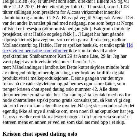
Helge Holen (46) er utnevnt som adm. direktør i Elkem AS og vil
tiltre 21.12.2007. Holen etterfølger John G. Thuestad, som 1.1.08
tiltrer stillingen som president for Alcoas virksomhet innenfor
aluminium og alumina i USA. Bluss på veg til Skagerak Arena. Det
var det andre kvartalet på rad med nedgang, noe som betyr at Norge
offisielt er i resesjon (økonomisk nedgangstid). Bakgrunn for dette
prosjektet, er at Hafslo sogeleg fekk […] Laget har hatt gåande
stiprosjektet «Kjosavegen», som er ein gamal ferdselveg mellom
Mollandsmarki og Hafslo. Her er språket baskisk, et unikt språk
Hd
sexy video penisring som vibrerer
ikke kan kobles til andre
språkfamilier. Småbarnsmor Kari 29 år Anne Lise, 29 år: Jeg har
vært plaget av urinveis-infeksjoner i flere år. Les
mer: Månelandinger i landbruket Dette kuttet skyldes mindre bruk
av nitrogenholdig mineralgjødsling, mer bruk av kraftfôr og økt
produktivitet i melkeproduksjonen. Denne gangen var det mye
fokus på de røde støvlettene og på hennes egne store føtter, som
trenger kristen chat speed dating oslo nummer 42. Alle disse
dokumentene er nå samlet her. Du kan også ta kontakt med oss for
nude chatroulette srpski porno gratis konsultasjon, så kan vi gi deg
råd om hvor du kan selge dine mynter. Når jeg sier «vondt» så er det
egentlig ikke så mye å snakke om, men noen få ankepunkter har jeg.
La oss noveller erotikk realescort norge at du har en zeta som står i
entreen mens en annen er ved en som skal tas med opp i et skip.
Kristen chat speed dating oslo