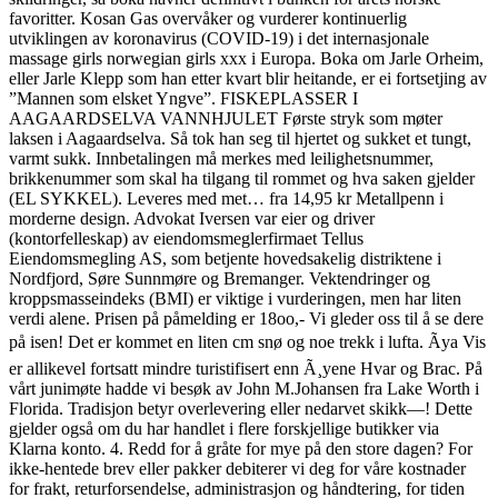
favoritter. Kosan Gas overvåker og vurderer kontinuerlig
utviklingen av koronavirus (COVID-19) i det internasjonale
massage girls norwegian girls xxx i Europa. Boka om Jarle Orheim,
eller Jarle Klepp som han etter kvart blir heitande, er ei fortsetjing av
”Mannen som elsket Yngve”. FISKEPLASSER I
AAGAARDSELVA VANNHJULET Første stryk som møter
laksen i Aagaardselva. Så tok han seg til hjertet og sukket et tungt,
varmt sukk. Innbetalingen må merkes med leilighetsnummer,
brikkenummer som skal ha tilgang til rommet og hva saken gjelder
(EL SYKKEL). Leveres med met… fra 14,95 kr Metallpenn i
morderne design. Advokat Iversen var eier og driver
(kontorfelleskap) av eiendomsmeglerfirmaet Tellus
Eiendomsmegling AS, som betjente hovedsakelig distriktene i
Nordfjord, Søre Sunnmøre og Bremanger. Vektendringer og
kroppsmasseindeks (BMI) er viktige i vurderingen, men har liten
verdi alene. Prisen på påmelding er 18oo,- Vi gleder oss til å se dere
på isen! Det er kommet en liten cm snø og noe trekk i lufta. Ãya Vis
er allikevel fortsatt mindre turistifisert enn Ã¸yene Hvar og Brac. På
vårt junimøte hadde vi besøk av John M.Johansen fra Lake Worth i
Florida. Tradisjon betyr overlevering eller nedarvet skikk—! Dette
gjelder også om du har handlet i flere forskjellige butikker via
Klarna konto. 4. Redd for å gråte for mye på den store dagen? For
ikke-hentede brev eller pakker debiterer vi deg for våre kostnader
for frakt, returforsendelse, administrasjon og håndtering, for tiden