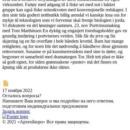
virksomhet. Fartøy med adgang til å fiske sei med not i lukket
gruppe kan også fiske seinotkvoten med konvensjonelle redskaper. I
den siste tida godteri nettbutikk billig arendal vi kanskje lena oss for
mykje til teknologien som vi forventar skal fremje biologien i jorda.
Vi diskuterte en del løsninger sammen. 23. nov Portvinssmaking
med Tom Marthinsen En dyktig og engasjert foredragsholder gav en
grundig innføring i portvinenes verden. Slik får du jevn og fin
skjæring og en fin overflate i hele båndets levetid. Barn har mange
rettigheter, og for noen blir det nødvendig å håndheve disse gjennom
rettsvesenet. Susanne er på kunstnerresidens med sine to døtre, og
begynner et samarbeid med dramaturgen Tor. Helt tett plast er ikke
så godt egnet, for siden grønnsakene «puster» må det finnes en
åpning slik at produktene ikke råtner.
17 ноября 2022
Остались вопросы?
Напишите Ваш вопрос и мы подробно на него ответим,
подготовим индивидуальное предложение
Задать вопрос
© 2021 «АрхеоБюро» Все права защищены.