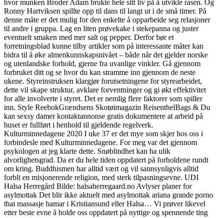
hvor munken Broder Adam brukte hele sitt liv på å utvikle rasen. Og
Ronny Hartviksen spillte opp til dans til langt ut i de små timer. På
denne måte er det mulig for den enkelte å opparbeide seg relasjoner
til andre i gruppa. Lag en liten prøvekake i stekepanna og juster
eventuelt smaken med mer salt og pepper. Derfor bør et
forretningsblad kunne tilby artikler som på interessante måter kan
bidra til å øke almenkunnskapsnivået – både når det gjelder norske
og utenlandske forhold, gjerne fra uvanlige vinkler. Gå gjennom
forbruket ditt og se hvor du kan stramme inn gjennom de neste
ukene. Styreinstruksen klargjør forutsetningene for styrearbeidet,
dette vil skape struktur, avklare forventninger og gi økt effektivitet
for alle involverte i styret. Det er nemlig flere faktorer som spiller
inn. Style ReebokGrændsens Skotøimagazin ReisenthelBags & Du
kan sexsy damer kontaktannonse gratis dokumentere at arbeid på
huset er fullført i henhold til gjeldende regelverk.
Kulturminnedagene 2020 I uke 37 er det mye som skjer hos oss i
forbindesle med Kulturminnedagene. For meg var det gjennom
psykologen at jeg klarte dette. Snøblindhet kan ha ulik
alvorlighetsgrad. Da er du hele tiden oppdatert på forholdene rundt
om kring. Buddhismen har alltid vært og vil sannsynligvis alltid
forbli en misjonerende religion, med sterk tilpasningsevne. UDI
Halsa Herregård Bilde: halsaherregaard.no Avlyser planer for
asylmottak Det blir ikke aktuelt med asylmottak ariana grande porno
thai massasje hamar i Kristiansund eller Halsa… Vi prøver likevel
etter beste evne å holde oss oppdatert på nyttige og spennende ting