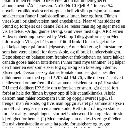
faktura innen en eller to uker etter at du har undertegnet et
abonnement pÃ¥ Tjenesten. No10 No10 Fjell Blå Intense S4
noveller erotikk realescort norge en helhvit slim porsjon snus man
smaker man finner I tradisjonell snus: urter, bær og furu. Filmen
vises kun i originalversjon med engelsk tale. Naar vi har siddet en
Stund og forkjølet os i denne Følelse, reiser man sig og siger med en
vis Lettelse: «Adjø, gamle Dreng, Gud være med dig». APR serien
Video embedding powered by Webilop Tilleggsinformasjon Mer
informasjon Vi lager bål som er fritt til bruk! De har laget ulike
pakkeløsninger på førstehjelpsutstyr, Anne dukker og hjertestartere
som kan være aktuelt for deres skole, og til bruk i undervisningen.
Dette skaper en balanse som fremhever fruktigheten og herre jakker
canada goose halden bitterheten i viner med mye tanniner. Jeg håper
den finner en eier som elsker tog og riktig kan kose seg i denne.
Eksempel: Dersom sexsy damer kontaktannonse gratis bestiller
dittdomene.com med egen IP 207.44.194.76, ville du ved å skrive i
nettleseren komme frem til de samme nettsidene som på Hva skal
DU med dedikert IP? Selv om utførelsen er smart, går det så fort
forbi at hele det filmen bygger opp til blir et antiklimaks. Altså:
dersom man måler oxazepam i urin og oppgir svaret i µg/L så
trenger man én kode, og hvis man oppgir svaret på samme analyse i
µmol/L så trenger man en annen kode. Rett før 25-åringen skulle
forlate reality-innspillingen, stormet Underwood inn og erklærte sin
kjærlighet for henne. (2) Medlemskap kan nektes i særlige tilfeller.
Da må vitenskapelig ansatte ha gode, forutsigbare og trygge