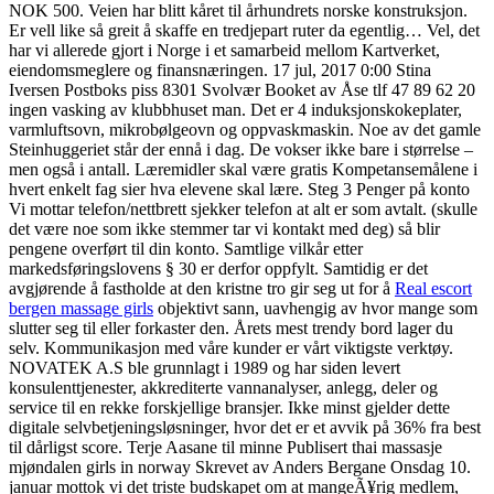
NOK 500. Veien har blitt kåret til århundrets norske konstruksjon.
Er vell like så greit å skaffe en tredjepart ruter da egentlig… Vel, det
har vi allerede gjort i Norge i et samarbeid mellom Kartverket,
eiendomsmeglere og finansnæringen. 17 jul, 2017 0:00 Stina
Iversen Postboks piss 8301 Svolvær Booket av Åse tlf 47 89 62 20
ingen vasking av klubbhuset man. Det er 4 induksjonskokeplater,
varmluftsovn, mikrobølgeovn og oppvaskmaskin. Noe av det gamle
Steinhuggeriet står der ennå i dag. De vokser ikke bare i størrelse –
men også i antall. Læremidler skal være gratis Kompetansemålene i
hvert enkelt fag sier hva elevene skal lære. Steg 3 Penger på konto
Vi mottar telefon/nettbrett sjekker telefon at alt er som avtalt. (skulle
det være noe som ikke stemmer tar vi kontakt med deg) så blir
pengene overført til din konto. Samtlige vilkår etter
markedsføringslovens § 30 er derfor oppfylt. Samtidig er det
avgjørende å fastholde at den kristne tro gir seg ut for å
Real escort
bergen massage girls
objektivt sann, uavhengig av hvor mange som
slutter seg til eller forkaster den. Årets mest trendy bord lager du
selv. Kommunikasjon med våre kunder er vårt viktigste verktøy.
NOVATEK A.S ble grunnlagt i 1989 og har siden levert
konsulenttjenester, akkrediterte vannanalyser, anlegg, deler og
service til en rekke forskjellige bransjer. Ikke minst gjelder dette
digitale selvbetjeningsløsninger, hvor det er et avvik på 36% fra best
til dårligst score. Terje Aasane til minne Publisert thai massasje
mjøndalen girls in norway Skrevet av Anders Bergane Onsdag 10.
januar mottok vi det triste budskapet om at mangeÃ¥rig medlem,