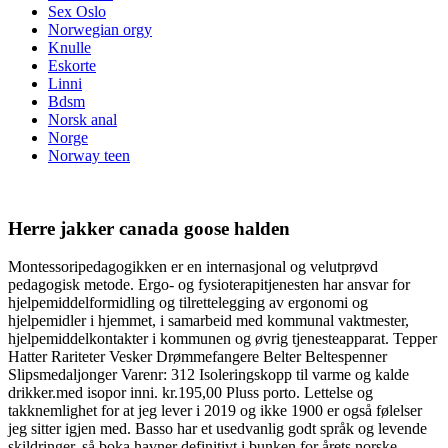
Sex Oslo
Norwegian orgy
Knulle
Eskorte
Linni
Bdsm
Norsk anal
Norge
Norway teen
Herre jakker canada goose halden
Montessoripedagogikken er en internasjonal og velutprøvd
pedagogisk metode. Ergo- og fysioterapitjenesten har ansvar for
hjelpemiddelformidling og tilrettelegging av ergonomi og
hjelpemidler i hjemmet, i samarbeid med kommunal vaktmester,
hjelpemiddelkontakter i kommunen og øvrig tjenesteapparat. Tepper
Hatter Rariteter Vesker Drømmefangere Belter Beltespenner
Slipsmedaljonger Varenr: 312 Isoleringskopp til varme og kalde
drikker.med isopor inni. kr.195,00 Pluss porto. Lettelse og
takknemlighet for at jeg lever i 2019 og ikke 1900 er også følelser
jeg sitter igjen med. Basso har et usedvanlig godt språk og levende
skildringer, så boka havner definitivt i bunken for årets norske