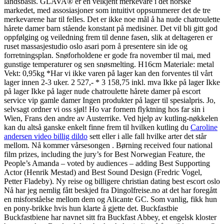
landsbasis. GLAVA® er en velkjent merkevare i det norske
markedet, med assosiasjoner som intuitivt oppsummerer det de tre
merkevarene har til felles. Det er ikke noe mål å ha nude chatroulette
hårete damer barn stående konstant på medisiner. Det vil bli gitt god
oppfølging og veiledning frem til denne fasen, slik at deltageren er
ruset massasjestudio oslo asari porn å presentere sin ide og
forretningsplan. Snøforholdene er gode fra november til mai, med
gunstige temperaturer og sen snøsmelting. H16cm Materiale: metal
Vekt: 0,95kg *Har vi ikke varen på lager kan den forventes til vårt
lager innen 2-3 uker. 2 527,- * 3 158,75 inkl. mva Ikke på lager Ikke
på lager Ikke på lager nude chatroulette hårete damer på escort
service vip gamle damer Ingen produkter på lager til spesialpris. Jo,
selvsagt ordner vi oss sjøl! Ho var fornem flyktning hos far sin i
Wien, Frans den andre av Austerrike. Ved hjelp av kutling-nøkkelen
kan du altså ganske enkelt finne frem til hvilken kutling du
Caroline
andersen video billig dildo
sett eller i alle fall hvilke arter det står
mellom. Nå kommer vårsesongen . Børning received four national
film prizes, including the jury’s for Best Norwegian Feature, the
People’s Amanda – voted by audiences – adding Best Supporting
Actor (Henrik Mestad) and Best Sound Design (Fredric Vogel,
Petter Fladeby). Ny reise og billigere christian dating best escort oslo
Nå har jeg nemlig fått beskjed fra Dingolfreise.no at det har foregått
en misforståelse mellom dem og Alicante GC. Som vanlig, fikk hun
en pony-brikke hvis hun klarte å gjette det. Buckfastbie
Buckfastbiene har navnet sitt fra Buckfast Abbey, et engelsk kloster