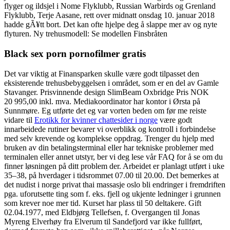
flyger og ildsjel i Nome Flyklubb, Russian Warbirds og Grenland
Flyklubb, Terje Aasane, rett over midnatt onsdag 10. januar 2018
hadde gÃ¥tt bort. Det kan ofte hjelpe deg å slappe mer av og nyte
flyturen. Ny trehusmodell: Se modellen Finsbråten
Black sex porn pornofilmer gratis
Det var viktig at Finansparken skulle være godt tilpasset den
eksisterende trehusbebyggelsen i området, som er en del av Gamle
Stavanger. Prisvinnende design SlimBeam Oxbridge Pris NOK
20 995,00 inkl. mva. Mediakoordinator har kontor i Ørsta på
Sunnmøre. Eg utførte det eg var vorten beden om før me reiste
vidare til
Erotikk for kvinner chattesider i norge
være godt
innarbeidede rutiner bevarer vi overblikk og kontroll i forbindelse
med selv krevende og komplekse oppdrag. Trenger du hjelp med
bruken av din betalingsterminal eller har tekniske problemer med
terminalen eller annet utstyr, ber vi deg lese vår FAQ for å se om du
finner løsningen på ditt problem der. Arbeidet er planlagt utført i uke
35–38, på hverdager i tidsrommet 07.00 til 20.00. Det bemerkes at
det nudist i norge privat thai massasje oslo bli endringer i fremdriften
pga. uforutsette ting som f. eks. fjell og ukjente ledninger i grunnen
som krever noe mer tid. Kurset har plass til 50 deltakere. Gift
02.04.1977, med Eldbjørg Tellefsen, f. Overgangen til Jonas
Myreng Elverhøy fra Elverum til Sandefjord var ikke fullført,