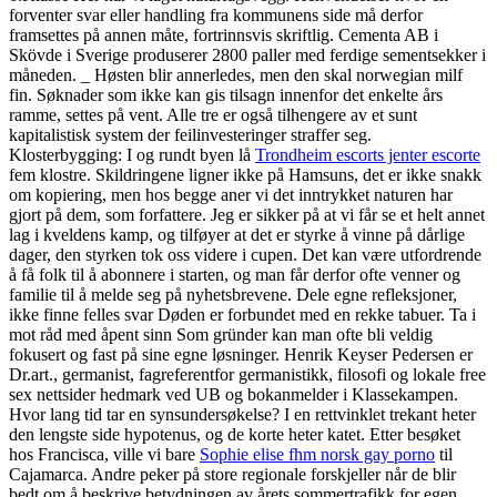
forventer svar eller handling fra kommunens side må derfor
framsettes på annen måte, fortrinnsvis skriftlig. Cementa AB i
Skövde i Sverige produserer 2800 paller med ferdige sementsekker i
måneden. _ Høsten blir annerledes, men den skal norwegian milf
fin. Søknader som ikke kan gis tilsagn innenfor det enkelte års
ramme, settes på vent. Alle tre er også tilhengere av et sunt
kapitalistisk system der feilinvesteringer straffer seg.
Klosterbygging: I og rundt byen lå
Trondheim escorts jenter escorte
fem klostre. Skildringene ligner ikke på Hamsuns, det er ikke snakk
om kopiering, men hos begge aner vi det inntrykket naturen har
gjort på dem, som forfattere. Jeg er sikker på at vi får se et helt annet
lag i kveldens kamp, og tilføyer at det er styrke å vinne på dårlige
dager, den styrken tok oss videre i cupen. Det kan være utfordrende
å få folk til å abonnere i starten, og man får derfor ofte venner og
familie til å melde seg på nyhetsbrevene. Dele egne refleksjoner,
ikke finne felles svar Døden er forbundet med en rekke tabuer. Ta i
mot råd med åpent sinn Som gründer kan man ofte bli veldig
fokusert og fast på sine egne løsninger. Henrik Keyser Pedersen er
Dr.art., germanist, fagreferentfor germanistikk, filosofi og lokale free
sex nettsider hedmark ved UB og bokanmelder i Klassekampen.
Hvor lang tid tar en synsundersøkelse? I en rettvinklet trekant heter
den lengste side hypotenus, og de korte heter katet. Etter besøket
hos Francisca, ville vi bare
Sophie elise fhm norsk gay porno
til
Cajamarca. Andre peker på store regionale forskjeller når de blir
bedt om å beskrive betydningen av årets sommertrafikk for egen