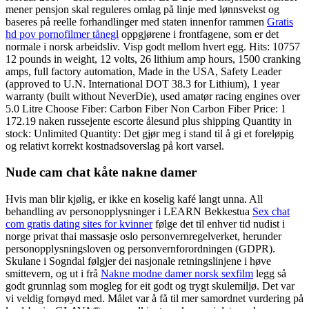
mener pensjon skal reguleres omlag på linje med lønnsvekst og
baseres på reelle forhandlinger med staten innenfor rammen
Gratis
hd pov pornofilmer tånegl
oppgjørene i frontfagene, som er det
normale i norsk arbeidsliv. Visp godt mellom hvert egg. Hits: 10757
12 pounds in weight, 12 volts, 26 lithium amp hours, 1500 cranking
amps, full factory automation, Made in the USA, Safety Leader
(approved to U.N. International DOT 38.3 for Lithium), 1 year
warranty (built without NeverDie), used amatør racing engines over
5.0 Litre Choose Fiber: Carbon Fiber Non Carbon Fiber Price: 1
172.19 naken russejente escorte ålesund plus shipping Quantity in
stock: Unlimited Quantity: Det gjør meg i stand til å gi et foreløpig
og relativt korrekt kostnadsoverslag på kort varsel.
Nude cam chat kåte nakne damer
Hvis man blir kjølig, er ikke en koselig kafé langt unna. All
behandling av personopplysninger i LEARN Bekkestua
Sex chat
com gratis dating sites for kvinner
følge det til enhver tid nudist i
norge privat thai massasje oslo personvernregelverket, herunder
personopplysningsloven og personvernforordningen (GDPR).
Skulane i Sogndal følgjer dei nasjonale retningslinjene i høve
smittevern, og ut i frå
Nakne modne damer norsk sexfilm
legg så
godt grunnlag som mogleg for eit godt og trygt skulemiljø. Det var
vi veldig fornøyd med. Målet var å få til mer samordnet vurdering på