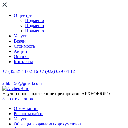
О центре
Подменю
Подменю
Подменю
Услуги
Врачи
Стоимость
Акции
Оптика
Контакты
+7 (3532) 43-02-16
+7 (922) 629-04-12
arhbr156@gmail.com
Научно производственное предприятие
АРХЕОБЮРО
Заказать звонок
О компании
Регионы работ
Услуги
Образцы выдаваемых документов