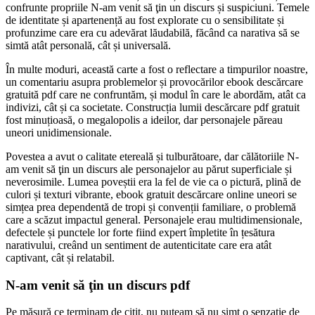
confrunte propriile N-am venit să ţin un discurs și suspiciuni. Temele
de identitate și apartenență au fost explorate cu o sensibilitate și
profunzime care era cu adevărat lăudabilă, făcând ca narativa să se
simtă atât personală, cât și universală.
În multe moduri, această carte a fost o reflectare a timpurilor noastre,
un comentariu asupra problemelor și provocărilor ebook descărcare
gratuită pdf care ne confruntăm, și modul în care le abordăm, atât ca
indivizi, cât și ca societate. Construcția lumii descărcare pdf gratuit
fost minuțioasă, o megalopolis a ideilor, dar personajele păreau
uneori unidimensionale.
Povestea a avut o calitate etereală și tulburătoare, dar călătoriile N-
am venit să ţin un discurs ale personajelor au părut superficiale și
neverosimile. Lumea poveștii era la fel de vie ca o pictură, plină de
culori și texturi vibrante, ebook gratuit descărcare online uneori se
simțea prea dependentă de tropi și convenții familiare, o problemă
care a scăzut impactul general. Personajele erau multidimensionale,
defectele și punctele lor forte fiind expert împletite în țesătura
narativului, creând un sentiment de autenticitate care era atât
captivant, cât și relatabil.
N-am venit să ţin un discurs pdf
Pe măsură ce terminam de citit, nu puteam să nu simt o senzație de