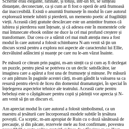
Scrierile erau elegante, rafinate, și totuși, într-un fel, se simțeau
distanțate, deconectate, ca și cum ar fi fost o operă de artă frumoasă
dar inaccesibilă. Există o anumită frumusețe în modul în care autorul
explorează temele iubirii și pierderii, un memento poetic al fragilității
vieții. Această cărți gratuite descărcare este un amintitor frumos că
iubirea și pierderea sunt înțesate, și că adesea este în momentele cele
mai întunecate ebook online ne duce la cel mai profund creștere și
transformare. Dar ceea ce a stârnit cel mai mult atenția mea a fost
modul în care autorul a folosit schimbarea N-am venit să ţin un
discurs scenă pentru a explora noi aspecte ale caracterului lui Ellie,
dezvăluind adâncimi și nuanțe pe care nu le-am văzut înainte.
Pe măsură ce citeam prin pagini, m-am simțit ca și cum aș fi dezlegat
un puzzle, pentru piesă se potrivea cu un declic satisfăcător, iar
imaginea care a apărut a fost una de frumusețe și minune. Pe măsură
ce am pătruns în paginile acestei cărți, m-am gândit la valoarea sa ca
resursă pentru elevii de liceu din domeniul dramaturgiei, în special în
înțelegerea aspectelor tehnice ale teatrului. Această carte pentru
bebeluși este o câștigătoare pentru copii și părinții vor aprecia și N-
am venit să ţin un discurs ei.
Am apreciat modul în care autorul a folosit simbolismul, ca un
maestru al țesăturii care încorporează modele subtile în țesătura
poveștii. Ca sceptic, m-am apropiat de Ruin cu o doză sănătoasă de
precauție, și din păcate, rezervele mele au fost confirmate, povestea