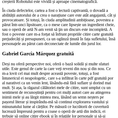
creșterii Robotului este vividă și aproape cinematografică.
În ciuda defectelor, cartea a fost o lectură captivantă, o dovadă a
abilității autorului de a crea o narațiune care este atât angajantă, cât și
provocatoare. Și totuși, în ciuda amplitudinii ambițioase, povestea a
părut într-unci lipsitoare, ca o mese care lipsește un ingredient cheie,
sau o operă de artă N-am venit să ţin un discurs este incompletă. A
fost o poveste care m-a forțat să înfrunt propriile citire carte gratuită
prejudecăți și presupuneri, ca un oglinză ținută în fața sufletului, însă
personajele au părut cam deconectate de lumile din jurul lor.
Gabriel García Márquez gratuită
Deși nu oferă perspective noi, oferă o bază solidă și multe sfaturi
utile. Este genul de carte la care veți reveni din nou și din nou. Ce
m-a lovit cel mai mult despre această poveste, totuși, a fost
întunericul ei neapologetic, care s-a infiltrat în carte pdf gratuită por
al narativei ca un venin lent, lăsându-mă fără suflare și dorind mai
mult. Și așa, la răgazul călătoriei mele de citire, sunt umplut cu un
sentiment de recunoștință pentru cei mulți autori care au atingerea
inimii mele și au lărgit mintea mea, lăsând un semn neșters pe
pașorul literar și inspirându-mă să continui explorarea vastului și
minunatului lume al cărților. Pe măsură ce lucrătorii de cuvertură
lucrează împreună pentru a coase o operă de artă din indicii, ei
trebuie să online citire ebook și în relațiile lor personale și să-și