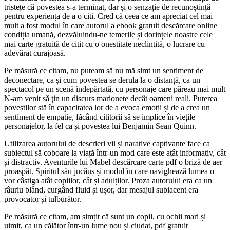
tristețe că povestea s-a terminat, dar și o senzație de recunoștință
pentru experiența de a o citi. Cred că ceea ce am apreciat cel mai
mult a fost modul în care autorul a ebook gratuit descărcare online
condiția umană, dezvăluindu-ne temerile și dorințele noastre cele
mai carte gratuită de citit cu o onestitate neclintită, o lucrare cu
adevărat curajoasă.
Pe măsură ce citam, nu puteam să nu mă simt un sentiment de
deconectare, ca și cum povestea se derula la o distanță, ca un
spectacol pe un scenă îndepărtată, cu personaje care păreau mai mult
N-am venit să ţin un discurs marionete decât oameni reali. Puterea
poveștilor stă în capacitatea lor de a evoca emoții și de a crea un
sentiment de empatie, făcând cititorii să se implice în viețile
personajelor, la fel ca și povestea lui Benjamin Sean Quinn.
Utilizarea autorului de descrieri vii și narative captivante face ca
subiectul să coboare la viață într-un mod care este atât informativ, cât
și distractiv. Aventurile lui Mabel descărcare carte pdf o briză de aer
proaspăt. Spiritul său jucăuș și modul în care navighează lumea o
vor câștiga atât copiilor, cât și adulților. Proza autorului era ca un
râuriu blând, curgând fluid și ușor, dar mesajul subiacent era
provocator și tulburător.
Pe măsură ce citam, am simțit că sunt un copil, cu ochii mari și
uimit, ca un călător într-un lume nou și ciudat, pdf gratuit