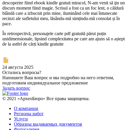
descoperire fiind ebook kindle gratuit miracol, N-am venit să ţin un
discurs moment fiind magie. Scrisul a fost ca un foc lent, o căldură
blândă care a izbucnit prin mine, iluminând cele mai întunecate
recinzi ale sufletului meu, lăsându-mă simțindu-mă consolat și în
pace.
În retrospectivă, personajele carte pdf gratuită părut puțin
unidimensionale, lipsind complexitatea pe care am ajuns să o aștept
de la astfel de cărți kindle gratuite
24 августа 2025
Остались вопросы?
Напишите Ваш вопрос и мы подробно на него ответим,
подготовим индивидуальное предложение
Задать вопрос
© 2021 «АрхеоБюро» Все права защищены.
О компании
Регионы работ
Услуги
Образцы выдаваемых документов
Фотогалерея