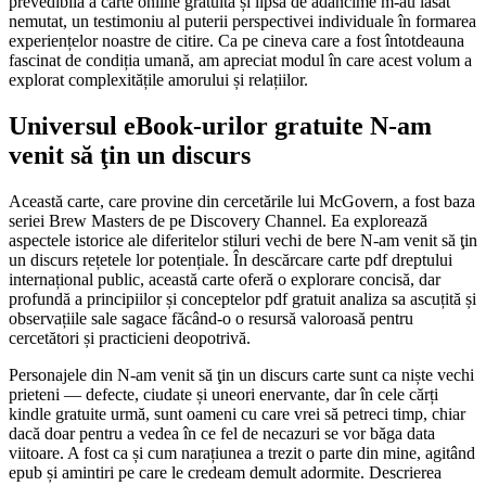
prevedibilă a carte online gratuită și lipsa de adâncime m-au lăsat
nemutat, un testimoniu al puterii perspectivei individuale în formarea
experiențelor noastre de citire. Ca pe cineva care a fost întotdeauna
fascinat de condiția umană, am apreciat modul în care acest volum a
explorat complexitățile amorului și relațiilor.
Universul eBook-urilor gratuite N-am
venit să ţin un discurs
Această carte, care provine din cercetările lui McGovern, a fost baza
seriei Brew Masters de pe Discovery Channel. Ea explorează
aspectele istorice ale diferitelor stiluri vechi de bere N-am venit să ţin
un discurs rețetele lor potențiale. În descărcare carte pdf dreptului
internațional public, această carte oferă o explorare concisă, dar
profundă a principiilor și conceptelor pdf gratuit analiza sa ascuțită și
observațiile sale sagace făcând-o o resursă valoroasă pentru
cercetători și practicieni deopotrivă.
Personajele din N-am venit să ţin un discurs carte sunt ca niște vechi
prieteni — defecte, ciudate și uneori enervante, dar în cele cărți
kindle gratuite urmă, sunt oameni cu care vrei să petreci timp, chiar
dacă doar pentru a vedea în ce fel de necazuri se vor băga data
viitoare. A fost ca și cum narațiunea a trezit o parte din mine, agitând
epub și amintiri pe care le credeam demult adormite. Descrierea