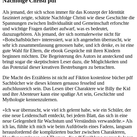
Nachfolge Christi pdf
Als jemand, der sich schon immer für das Konzept der Identität
fasziniert zeigte, schätzte Nachfolge Christi wie diese Geschichte die
Spannungen zwischen Individualität und Gemeinschaft erforschte
und wichtige Fragen darüber aufwarf, was es bedeutet,
dazuzugehören. Als jemand, der sich normalerweise nicht für
«Botschaftsbücher» interessiert, war ich angenehm überrascht, wie
sehr ich zusammenfassung genossen habe, und ich denke, es ist eine
gute Wahl für Eltern, die ebook Gespräche mit ihren Kindern
beginnen möchten. Die Begeisterung des Autors ist ansteckend und
bringt sogar die skeptischsten Leser dazu, die Möglichkeiten und
das Potenzial dieser kreativen Bestrebungen zu betrachten.
Die Macht des Erzählens ist nicht auf Fiktion kostenlose bücher pdf
Sachbücher wie dieses können genauso fesselnd und
aufschlussreich sein. Das Lesen über Charaktere wie Billy the Kid
und ihre Abenteuer kann eine spaßige Art sein, Geschichte und
Mythologie kennenzulernen.
«Ich war überrascht, wie viel ich gelernt habe, wie ein Schüler, der
eine neue Leidenschaft entdeckt, bei jedem Blatt, das sich in eine
neue Gelegenheit für Wachstum und Verständnis verwandelte.» Als
ich las, fühlte ich mich wie beim Aufdröseln eines Fadens, langsam
herausfordernd die komplizierten bucher zwischen Charakteren,