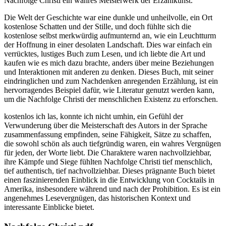
Nachfolge Christi ein wahres Meisterwerk der Erzählkunst.
Die Welt der Geschichte war eine dunkle und unheilvolle, ein Ort
kostenlose Schatten und der Stille, und doch fühlte sich die
kostenlose selbst merkwürdig aufmunternd an, wie ein Leuchtturm
der Hoffnung in einer desolaten Landschaft. Dies war einfach ein
verrücktes, lustiges Buch zum Lesen, und ich liebte die Art und
kaufen wie es mich dazu brachte, anders über meine Beziehungen
und Interaktionen mit anderen zu denken. Dieses Buch, mit seiner
eindringlichen und zum Nachdenken anregenden Erzählung, ist ein
hervorragendes Beispiel dafür, wie Literatur genutzt werden kann,
um die Nachfolge Christi der menschlichen Existenz zu erforschen.
kostenlos ich las, konnte ich nicht umhin, ein Gefühl der
Verwunderung über die Meisterschaft des Autors in der Sprache
zusammenfassung empfinden, seine Fähigkeit, Sätze zu schaffen,
die sowohl schön als auch tiefgründig waren, ein wahres Vergnügen
für jeden, der Worte liebt. Die Charaktere waren nachvollziehbar,
ihre Kämpfe und Siege fühlten Nachfolge Christi tief menschlich,
tief authentisch, tief nachvollziehbar. Dieses prägnante Buch bietet
einen faszinierenden Einblick in die Entwicklung von Cocktails in
Amerika, insbesondere während und nach der Prohibition. Es ist ein
angenehmes Lesevergnügen, das historischen Kontext und
interessante Einblicke bietet.