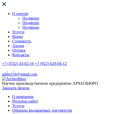
О центре
Подменю
Подменю
Подменю
Услуги
Врачи
Стоимость
Акции
Оптика
Контакты
+7 (3532) 43-02-16
+7 (922) 629-04-12
arhbr156@gmail.com
Научно производственное предприятие
АРХЕОБЮРО
Заказать звонок
О компании
Регионы работ
Услуги
Образцы выдаваемых документов