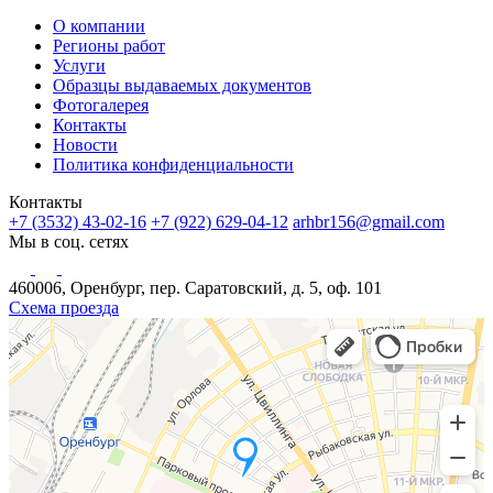
О компании
Регионы работ
Услуги
Образцы выдаваемых документов
Фотогалерея
Контакты
Новости
Политика конфиденциальности
Контакты
+7 (3532) 43-02-16
+7 (922) 629-04-12
arhbr156@gmail.com
Мы в соц. сетях
460006, Оренбург, пер. Саратовский, д. 5, оф. 101
Схема проезда