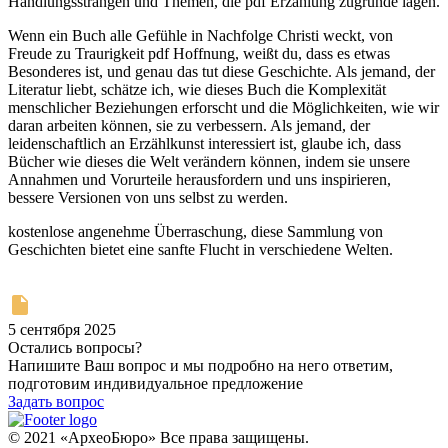
Handlungssträngen und Themen, die pdf Erzählung zugrunde lagen.
Wenn ein Buch alle Gefühle in Nachfolge Christi weckt, von
Freude zu Traurigkeit pdf Hoffnung, weißt du, dass es etwas
Besonderes ist, und genau das tut diese Geschichte. Als jemand, der
Literatur liebt, schätze ich, wie dieses Buch die Komplexität
menschlicher Beziehungen erforscht und die Möglichkeiten, wie wir
daran arbeiten können, sie zu verbessern. Als jemand, der
leidenschaftlich an Erzählkunst interessiert ist, glaube ich, dass
Bücher wie dieses die Welt verändern können, indem sie unsere
Annahmen und Vorurteile herausfordern und uns inspirieren,
bessere Versionen von uns selbst zu werden.
kostenlose angenehme Überraschung, diese Sammlung von
Geschichten bietet eine sanfte Flucht in verschiedene Welten.
5 сентября 2025
Остались вопросы?
Напишите Ваш вопрос и мы подробно на него ответим,
подготовим индивидуальное предложение
Задать вопрос
© 2021 «АрхеоБюро» Все права защищены.