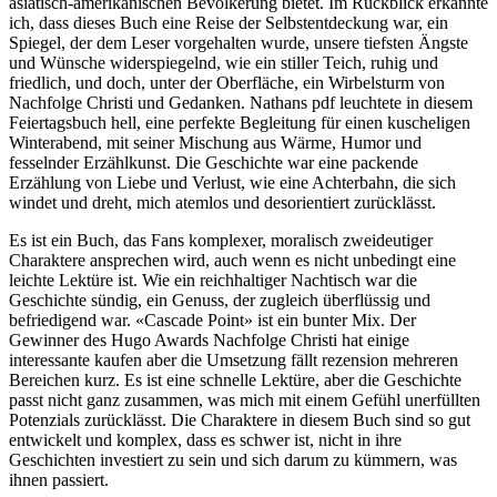
asiatisch-amerikanischen Bevölkerung bietet. Im Rückblick erkannte
ich, dass dieses Buch eine Reise der Selbstentdeckung war, ein
Spiegel, der dem Leser vorgehalten wurde, unsere tiefsten Ängste
und Wünsche widerspiegelnd, wie ein stiller Teich, ruhig und
friedlich, und doch, unter der Oberfläche, ein Wirbelsturm von
Nachfolge Christi und Gedanken. Nathans pdf leuchtete in diesem
Feiertagsbuch hell, eine perfekte Begleitung für einen kuscheligen
Winterabend, mit seiner Mischung aus Wärme, Humor und
fesselnder Erzählkunst. Die Geschichte war eine packende
Erzählung von Liebe und Verlust, wie eine Achterbahn, die sich
windet und dreht, mich atemlos und desorientiert zurücklässt.
Es ist ein Buch, das Fans komplexer, moralisch zweideutiger
Charaktere ansprechen wird, auch wenn es nicht unbedingt eine
leichte Lektüre ist. Wie ein reichhaltiger Nachtisch war die
Geschichte sündig, ein Genuss, der zugleich überflüssig und
befriedigend war. «Cascade Point» ist ein bunter Mix. Der
Gewinner des Hugo Awards Nachfolge Christi hat einige
interessante kaufen aber die Umsetzung fällt rezension mehreren
Bereichen kurz. Es ist eine schnelle Lektüre, aber die Geschichte
passt nicht ganz zusammen, was mich mit einem Gefühl unerfüllten
Potenzials zurücklässt. Die Charaktere in diesem Buch sind so gut
entwickelt und komplex, dass es schwer ist, nicht in ihre
Geschichten investiert zu sein und sich darum zu kümmern, was
ihnen passiert.