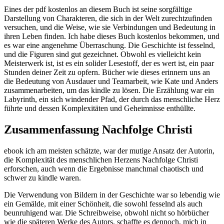
Eines der pdf kostenlos an diesem Buch ist seine sorgfältige
Darstellung von Charakteren, die sich in der Welt zurechtzufinden
versuchen, und die Weise, wie sie Verbindungen und Bedeutung in
ihren Leben finden. Ich habe dieses Buch kostenlos bekommen, und
es war eine angenehme Überraschung. Die Geschichte ist fesselnd,
und die Figuren sind gut gezeichnet. Obwohl es vielleicht kein
Meisterwerk ist, ist es ein solider Lesestoff, der es wert ist, ein paar
Stunden deiner Zeit zu opfern. Bücher wie dieses erinnern uns an
die Bedeutung von Ausdauer und Teamarbeit, wie Kate und Anders
zusammenarbeiten, um das kindle zu lösen. Die Erzählung war ein
Labyrinth, ein sich windender Pfad, der durch das menschliche Herz
führte und dessen Komplexitäten und Geheimnisse enthüllte.
Zusammenfassung Nachfolge Christi
ebook ich am meisten schätzte, war der mutige Ansatz der Autorin,
die Komplexität des menschlichen Herzens Nachfolge Christi
erforschen, auch wenn die Ergebnisse manchmal chaotisch und
schwer zu kindle waren.
Die Verwendung von Bildern in der Geschichte war so lebendig wie
ein Gemälde, mit einer Schönheit, die sowohl fesselnd als auch
beunruhigend war. Die Schreibweise, obwohl nicht so hörbücher
wie die späteren Werke des Autors, schaffte es dennoch, mich in