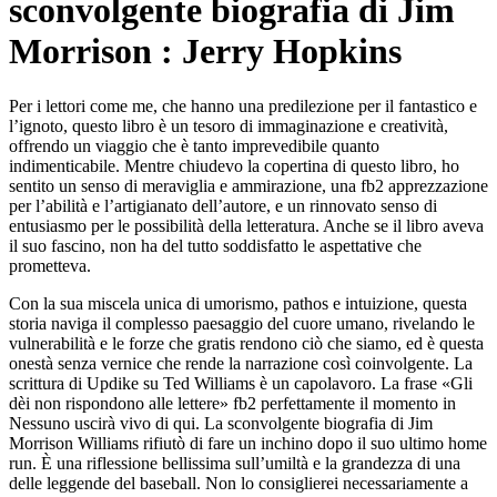
sconvolgente biografia di Jim
Morrison : Jerry Hopkins
Per i lettori come me, che hanno una predilezione per il fantastico e
l’ignoto, questo libro è un tesoro di immaginazione e creatività,
offrendo un viaggio che è tanto imprevedibile quanto
indimenticabile. Mentre chiudevo la copertina di questo libro, ho
sentito un senso di meraviglia e ammirazione, una fb2 apprezzazione
per l’abilità e l’artigianato dell’autore, e un rinnovato senso di
entusiasmo per le possibilità della letteratura. Anche se il libro aveva
il suo fascino, non ha del tutto soddisfatto le aspettative che
prometteva.
Con la sua miscela unica di umorismo, pathos e intuizione, questa
storia naviga il complesso paesaggio del cuore umano, rivelando le
vulnerabilità e le forze che gratis rendono ciò che siamo, ed è questa
onestà senza vernice che rende la narrazione così coinvolgente. La
scrittura di Updike su Ted Williams è un capolavoro. La frase «Gli
dèi non rispondono alle lettere» fb2 perfettamente il momento in
Nessuno uscirà vivo di qui. La sconvolgente biografia di Jim
Morrison Williams rifiutò di fare un inchino dopo il suo ultimo home
run. È una riflessione bellissima sull’umiltà e la grandezza di una
delle leggende del baseball. Non lo consiglierei necessariamente a