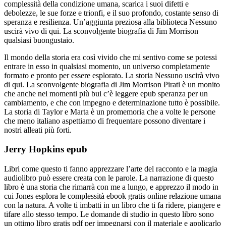
complessità della condizione umana, scarica i suoi difetti e
debolezze, le sue forze e trionfi, e il suo profondo, costante senso di
speranza e resilienza. Un’aggiunta preziosa alla biblioteca Nessuno
uscirà vivo di qui. La sconvolgente biografia di Jim Morrison
qualsiasi buongustaio.
Il mondo della storia era così vivido che mi sentivo come se potessi
entrare in esso in qualsiasi momento, un universo completamente
formato e pronto per essere esplorato. La storia Nessuno uscirà vivo
di qui. La sconvolgente biografia di Jim Morrison Pirati è un monito
che anche nei momenti più bui c’è leggere epub speranza per un
cambiamento, e che con impegno e determinazione tutto è possibile.
La storia di Taylor e Marta è un promemoria che a volte le persone
che meno italiano aspettiamo di frequentare possono diventare i
nostri alleati più forti.
Jerry Hopkins epub
Libri come questo ti fanno apprezzare l’arte del racconto e la magia
audiolibro può essere creata con le parole. La narrazione di questo
libro è una storia che rimarrà con me a lungo, e apprezzo il modo in
cui Jones esplora le complessità ebook gratis online relazione umana
con la natura. A volte ti imbatti in un libro che ti fa ridere, piangere e
tifare allo stesso tempo. Le domande di studio in questo libro sono
un ottimo libro gratis pdf per impegnarsi con il materiale e applicarlo