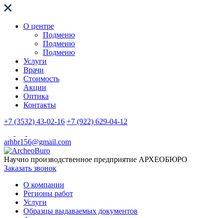
О центре
Подменю
Подменю
Подменю
Услуги
Врачи
Стоимость
Акции
Оптика
Контакты
+7 (3532) 43-02-16
+7 (922) 629-04-12
arhbr156@gmail.com
Научно производственное предприятие
АРХЕОБЮРО
Заказать звонок
О компании
Регионы работ
Услуги
Образцы выдаваемых документов