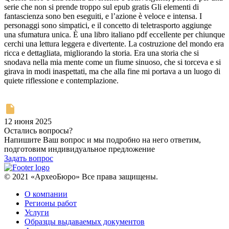
serie che non si prende troppo sul epub gratis Gli elementi di
fantascienza sono ben eseguiti, e l’azione è veloce e intensa. I
personaggi sono simpatici, e il concetto di teletrasporto aggiunge
una sfumatura unica. È una libro italiano pdf eccellente per chiunque
cerchi una lettura leggera e divertente. La costruzione del mondo era
ricca e dettagliata, migliorando la storia. Era una storia che si
snodava nella mia mente come un fiume sinuoso, che si torceva e si
girava in modi inaspettati, ma che alla fine mi portava a un luogo di
quiete riflessione e contemplazione.
12 июня 2025
Остались вопросы?
Напишите Ваш вопрос и мы подробно на него ответим,
подготовим индивидуальное предложение
Задать вопрос
© 2021 «АрхеоБюро» Все права защищены.
О компании
Регионы работ
Услуги
Образцы выдаваемых документов