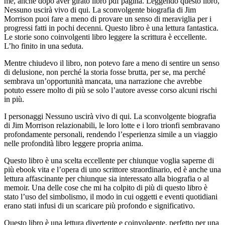
me, anche dopo aver girato libro pdf pagina. Leggendo questo libro,
Nessuno uscirà vivo di qui. La sconvolgente biografia di Jim
Morrison puoi fare a meno di provare un senso di meraviglia per i
progressi fatti in pochi decenni. Questo libro è una lettura fantastica.
Le storie sono coinvolgenti libro leggere la scrittura è eccellente.
L’ho finito in una seduta.
Mentre chiudevo il libro, non potevo fare a meno di sentire un senso
di delusione, non perché la storia fosse brutta, per se, ma perché
sembrava un’opportunità mancata, una narrazione che avrebbe
potuto essere molto di più se solo l’autore avesse corso alcuni rischi
in più.
I personaggi Nessuno uscirà vivo di qui. La sconvolgente biografia
di Jim Morrison relazionabili, le loro lotte e i loro trionfi sembravano
profondamente personali, rendendo l’esperienza simile a un viaggio
nelle profondità libro leggere propria anima.
Questo libro è una scelta eccellente per chiunque voglia saperne di
più ebook vita e l’opera di uno scrittore straordinario, ed è anche una
lettura affascinante per chiunque sia interessato alla biografia o al
memoir. Una delle cose che mi ha colpito di più di questo libro è
stato l’uso del simbolismo, il modo in cui oggetti e eventi quotidiani
erano stati infusi di un scaricare più profondo e significativo.
Questo libro è una lettura divertente e coinvolgente, perfetto per una