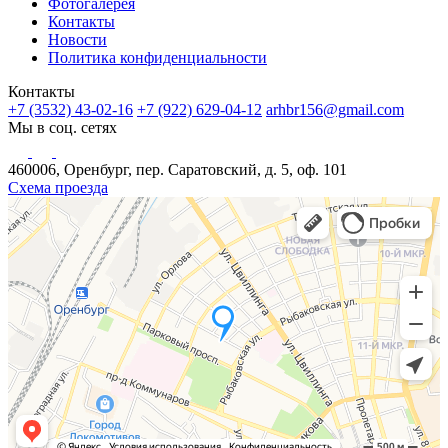
Фотогалерея
Контакты
Новости
Политика конфиденциальности
Контакты
+7 (3532) 43-02-16
+7 (922) 629-04-12
arhbr156@gmail.com
Мы в соц. сетях
460006, Оренбург, пер. Саратовский, д. 5, оф. 101
Схема проезда