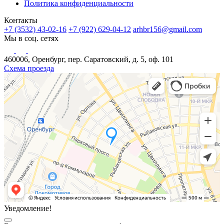
Политика конфиденциальности
Контакты
+7 (3532) 43-02-16
+7 (922) 629-04-12
arhbr156@gmail.com
Мы в соц. сетях
460006, Оренбург, пер. Саратовский, д. 5, оф. 101
Схема проезда
Уведомление!