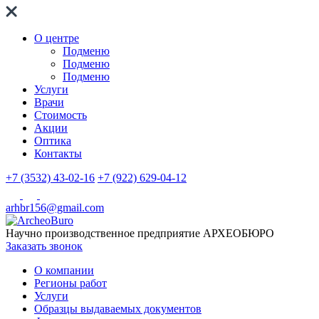
О центре
Подменю
Подменю
Подменю
Услуги
Врачи
Стоимость
Акции
Оптика
Контакты
+7 (3532) 43-02-16
+7 (922) 629-04-12
arhbr156@gmail.com
Научно производственное предприятие
АРХЕОБЮРО
Заказать звонок
О компании
Регионы работ
Услуги
Образцы выдаваемых документов