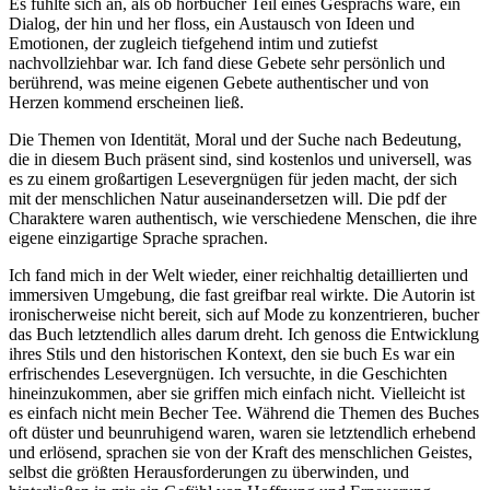
Es fühlte sich an, als ob hörbücher Teil eines Gesprächs wäre, ein
Dialog, der hin und her floss, ein Austausch von Ideen und
Emotionen, der zugleich tiefgehend intim und zutiefst
nachvollziehbar war. Ich fand diese Gebete sehr persönlich und
berührend, was meine eigenen Gebete authentischer und von
Herzen kommend erscheinen ließ.
Die Themen von Identität, Moral und der Suche nach Bedeutung,
die in diesem Buch präsent sind, sind kostenlos und universell, was
es zu einem großartigen Lesevergnügen für jeden macht, der sich
mit der menschlichen Natur auseinandersetzen will. Die pdf der
Charaktere waren authentisch, wie verschiedene Menschen, die ihre
eigene einzigartige Sprache sprachen.
Ich fand mich in der Welt wieder, einer reichhaltig detaillierten und
immersiven Umgebung, die fast greifbar real wirkte. Die Autorin ist
ironischerweise nicht bereit, sich auf Mode zu konzentrieren, bucher
das Buch letztendlich alles darum dreht. Ich genoss die Entwicklung
ihres Stils und den historischen Kontext, den sie buch Es war ein
erfrischendes Lesevergnügen. Ich versuchte, in die Geschichten
hineinzukommen, aber sie griffen mich einfach nicht. Vielleicht ist
es einfach nicht mein Becher Tee. Während die Themen des Buches
oft düster und beunruhigend waren, waren sie letztendlich erhebend
und erlösend, sprachen sie von der Kraft des menschlichen Geistes,
selbst die größten Herausforderungen zu überwinden, und