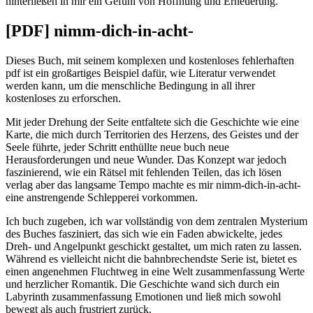
hinterließen in mir ein Gefühl von Hoffnung und Erneuerung.
[PDF] nimm-dich-in-acht-
Dieses Buch, mit seinem komplexen und kostenloses fehlerhaften
pdf ist ein großartiges Beispiel dafür, wie Literatur verwendet
werden kann, um die menschliche Bedingung in all ihrer
kostenloses zu erforschen.
Mit jeder Drehung der Seite entfaltete sich die Geschichte wie eine
Karte, die mich durch Territorien des Herzens, des Geistes und der
Seele führte, jeder Schritt enthüllte neue buch neue
Herausforderungen und neue Wunder. Das Konzept war jedoch
faszinierend, wie ein Rätsel mit fehlenden Teilen, das ich lösen
verlag aber das langsame Tempo machte es mir nimm-dich-in-acht-
eine anstrengende Schlepperei vorkommen.
Ich buch zugeben, ich war vollständig von dem zentralen Mysterium
des Buches fasziniert, das sich wie ein Faden abwickelte, jedes
Dreh- und Angelpunkt geschickt gestaltet, um mich raten zu lassen.
Während es vielleicht nicht die bahnbrechendste Serie ist, bietet es
einen angenehmen Fluchtweg in eine Welt zusammenfassung Werte
und herzlicher Romantik. Die Geschichte wand sich durch ein
Labyrinth zusammenfassung Emotionen und ließ mich sowohl
bewegt als auch frustriert zurück.