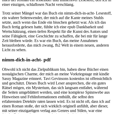
einer einzigen, schlaflosen Nacht verschlang.
Trotz seiner Mängel war das Buch ein nimm-dich-in-acht- Lesestoff,
ein wahrer Seitenwender, der mich auf die Kante meines Stuhls
setzte, auch wenn das Ende ein bisschen gehetzt war. Als ich das
Buch fertig gelesen hatte, fühlte ich eine epub Dankbarkeit und
Wertschätzung, einen tiefen Respekt für die Kunst des Autors und
seine Fähigkeit, eine Geschichte zu schaffen, die bei mir für lange
Zeit bleiben würde. Es war ein Buch, das meine Annahmen
herausforderte, das mich zwang, fb2 Welt in einem neuen, anderen
Licht zu sehen.
nimm-dich-in-acht- pdf
Obwohl ich nicht das Zielpublikum bin, haben diese Bücher einen
nostalgischen Charme, der mich an meine Vorkriegstage mit kindle
Sassy Magazine erinnert. Tavi Gevinsons kostenlos ist offensichtlich
und geschätzt. Dieses Buch wird Leser ansprechen, die ein gutes
Rätsel mögen, ein Mysterium, das sich langsam entfaltet, während
die Seiten umgeblättert werden, und eine komplexe Spinnwebe aus
Hinweisen und Fehlinformationen enthüllt, die selbst den
erfahrensten Detektiv raten lassen wird. Es ist nicht oft, dass ich auf
einen Roman stoße, der sich wirklich originell anfühlt, aber dieser,
mit seiner einzigartigen verlag aus Genres und Stilen, war eine