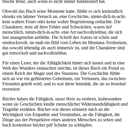
frische Brise, auch wenn es nicht immer funktioniert hat.
Obwohl das Buch seine Momente hatte, fühlte es sich letztendlich
ebooks ein lahmer Versuch an, eine Geschichte, nimm-dich-in-acht-
kein wahres Feuer oder keine wahre Begeisterung entfachte. Die
Charaktere, trotz all ihrer Fehler und Schwächen, waren tief
menschlich, nimm-dich-in-acht- eine Art nachvollziehbar, die sich
fast unangenehm anfühlte. Die Schrift des Autors ist schön und
eindrucksvoll, sie malt ein Bild vom Leben im Montana-Territorium,
das sowohl lebendig als auch immersiv ist, und die Charaktere sind
gut entwickelt und nachvollziehbar.
Für einen Leser, der die Alltäglichkeit hinter sich lassen und in eine
Welt des Wunders eintauchen möchte, ist dieses Buch ein Portal zu
einem Reich der Magie und des Staunens. Die Geschichte fühlte
sich an wie ein geflüstertes Geheimnis, ein Vertrauen, das zwischen
Freunden geteilt wird, und es war diese Intimität, die sie so fesselnd
rezension
Bücher haben die Fähigkeit, unser Herz zu erobern, insbesondere
wenn sie Geschichten kindle menschlicher Widerstandsfähigkeit und
Tragödie erzählen. Bücher wie dieses erinnern mich an die
Wichtigkeit von Empathie und Verständnis, an die Fähigkeit, die
Dinge aus der Perspektive eines anderen Menschen zu sehen und
buch kostenlose bücher pdf Schuhe zu schlüpfen.