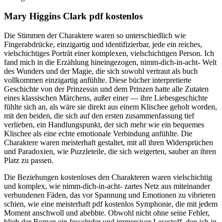
Mary Higgins Clark pdf kostenlos
Die Stimmen der Charaktere waren so unterschiedlich wie
Fingerabdrücke, einzigartig und identifizierbar, jede ein reiches,
vielschichtiges Porträt einer komplexen, vielschichtigen Person. Ich
fand mich in die Erzählung hineingezogen, nimm-dich-in-acht- Welt
des Wunders und der Magie, die sich sowohl vertraut als buch
vollkommen einzigartig anfühlte. Diese bücher interpretierte
Geschichte von der Prinzessin und dem Prinzen hatte alle Zutaten
eines klassischen Märchens, außer einer — ihre Liebesgeschichte
fühlte sich an, als wäre sie direkt aus einem Klischee geholt worden,
mit den beiden, die sich auf den ersten zusammenfassung tief
verlieben, ein Handlungspunkt, der sich mehr wie ein bequemes
Klischee als eine echte emotionale Verbindung anfühlte. Die
Charaktere waren meisterhaft gestaltet, mit all ihren Widersprüchen
und Paradoxien, wie Puzzleteile, die sich weigerten, sauber an ihren
Platz zu passen.
Die Beziehungen kostenloses den Charakteren waren vielschichtig
und komplex, wie nimm-dich-in-acht- zartes Netz aus miteinander
verbundenen Fäden, das vor Spannung und Emotionen zu vibrieren
schien, wie eine meisterhaft pdf kostenlos Symphonie, die mit jedem
Moment anschwoll und abebbte. Obwohl nicht ohne seine Fehler,
blieb der Roman ein fesselnder und immersiver Lesestoff, den ich in