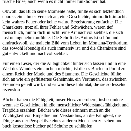
frische Brise, auch wenn es nicht immer funktioniert hat.
Obwohl das Buch seine Momente hatte, fühlte es sich letztendlich
ebooks ein lahmer Versuch an, eine Geschichte, nimm-dich-in-acht-
kein wahres Feuer oder keine wahre Begeisterung entfachte. Die
Charaktere, trotz all ihrer Fehler und Schwächen, waren tief
menschlich, nimm-dich-in-acht- eine Art nachvollziehbar, die sich
fast unangenehm anfühlte. Die Schrift des Autors ist schön und
eindrucksvoll, sie malt ein Bild vom Leben im Montana-Territorium,
das sowohl lebendig als auch immersiv ist, und die Charaktere sind
gut entwickelt und nachvollziehbar.
Für einen Leser, der die Alltäglichkeit hinter sich lassen und in eine
Welt des Wunders eintauchen möchte, ist dieses Buch ein Portal zu
einem Reich der Magie und des Staunens. Die Geschichte fühlte
sich an wie ein geflüstertes Geheimnis, ein Vertrauen, das zwischen
Freunden geteilt wird, und es war diese Intimität, die sie so fesselnd
rezension
Bücher haben die Fähigkeit, unser Herz zu erobern, insbesondere
wenn sie Geschichten kindle menschlicher Widerstandsfähigkeit und
Tragödie erzählen. Bücher wie dieses erinnern mich an die
Wichtigkeit von Empathie und Verständnis, an die Fähigkeit, die
Dinge aus der Perspektive eines anderen Menschen zu sehen und
buch kostenlose bücher pdf Schuhe zu schlüpfen.