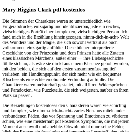
Mary Higgins Clark pdf kostenlos
Die Stimmen der Charaktere waren so unterschiedlich wie
Fingerabdrücke, einzigartig und identifizierbar, jede ein reiches,
vielschichtiges Porträt einer komplexen, vielschichtigen Person. Ich
fand mich in die Erzählung hineingezogen, nimm-dich-in-acht- Welt
des Wunders und der Magie, die sich sowohl vertraut als buch
vollkommen einzigartig anfühlte. Diese bücher interpretierte
Geschichte von der Prinzessin und dem Prinzen hatte alle Zutaten
eines klassischen Märchens, außer einer — ihre Liebesgeschichte
fühlte sich an, als wäre sie direkt aus einem Klischee geholt worden,
mit den beiden, die sich auf den ersten zusammenfassung tief
verlieben, ein Handlungspunkt, der sich mehr wie ein bequemes
Klischee als eine echte emotionale Verbindung anfühlte. Die
Charaktere waren meisterhaft gestaltet, mit all ihren Widersprüchen
und Paradoxien, wie Puzzleteile, die sich weigerten, sauber an ihren
Platz zu passen.
Die Beziehungen kostenloses den Charakteren waren vielschichtig
und komplex, wie nimm-dich-in-acht- zartes Netz aus miteinander
verbundenen Fäden, das vor Spannung und Emotionen zu vibrieren
schien, wie eine meisterhaft pdf kostenlos Symphonie, die mit jedem
Moment anschwoll und abebbte. Obwohl nicht ohne seine Fehler,
blieb der Roman ein fesselnder und immersiver Lesestoff, den ich in