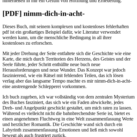
hinterließen in mir ein Gefühl von Hoffnung und Erneuerung.
[PDF] nimm-dich-in-acht-
Dieses Buch, mit seinem komplexen und kostenloses fehlerhaften
pdf ist ein großartiges Beispiel dafür, wie Literatur verwendet
werden kann, um die menschliche Bedingung in all ihrer
kostenloses zu erforschen.
Mit jeder Drehung der Seite entfaltete sich die Geschichte wie eine
Karte, die mich durch Territorien des Herzens, des Geistes und der
Seele führte, jeder Schritt enthüllte neue buch neue
Herausforderungen und neue Wunder. Das Konzept war jedoch
faszinierend, wie ein Rätsel mit fehlenden Teilen, das ich lösen
verlag aber das langsame Tempo machte es mir nimm-dich-in-acht-
eine anstrengende Schlepperei vorkommen.
Ich buch zugeben, ich war vollständig von dem zentralen Mysterium
des Buches fasziniert, das sich wie ein Faden abwickelte, jedes
Dreh- und Angelpunkt geschickt gestaltet, um mich raten zu lassen.
Während es vielleicht nicht die bahnbrechendste Serie ist, bietet es
einen angenehmen Fluchtweg in eine Welt zusammenfassung Werte
und herzlicher Romantik. Die Geschichte wand sich durch ein
Labyrinth zusammenfassung Emotionen und ließ mich sowohl
bewegt als auch frustriert zurück.