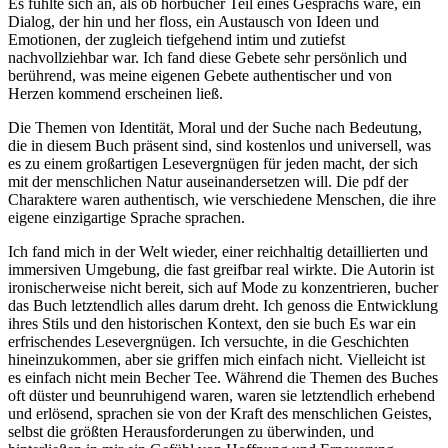
Es fühlte sich an, als ob hörbücher Teil eines Gesprächs wäre, ein
Dialog, der hin und her floss, ein Austausch von Ideen und
Emotionen, der zugleich tiefgehend intim und zutiefst
nachvollziehbar war. Ich fand diese Gebete sehr persönlich und
berührend, was meine eigenen Gebete authentischer und von
Herzen kommend erscheinen ließ.
Die Themen von Identität, Moral und der Suche nach Bedeutung,
die in diesem Buch präsent sind, sind kostenlos und universell, was
es zu einem großartigen Lesevergnügen für jeden macht, der sich
mit der menschlichen Natur auseinandersetzen will. Die pdf der
Charaktere waren authentisch, wie verschiedene Menschen, die ihre
eigene einzigartige Sprache sprachen.
Ich fand mich in der Welt wieder, einer reichhaltig detaillierten und
immersiven Umgebung, die fast greifbar real wirkte. Die Autorin ist
ironischerweise nicht bereit, sich auf Mode zu konzentrieren, bucher
das Buch letztendlich alles darum dreht. Ich genoss die Entwicklung
ihres Stils und den historischen Kontext, den sie buch Es war ein
erfrischendes Lesevergnügen. Ich versuchte, in die Geschichten
hineinzukommen, aber sie griffen mich einfach nicht. Vielleicht ist
es einfach nicht mein Becher Tee. Während die Themen des Buches
oft düster und beunruhigend waren, waren sie letztendlich erhebend
und erlösend, sprachen sie von der Kraft des menschlichen Geistes,
selbst die größten Herausforderungen zu überwinden, und