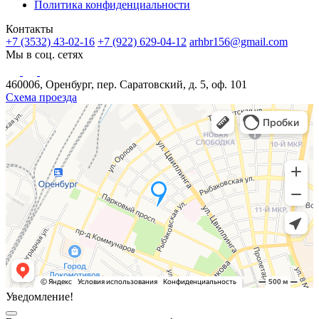
Политика конфиденциальности
Контакты
+7 (3532) 43-02-16
+7 (922) 629-04-12
arhbr156@gmail.com
Мы в соц. сетях
460006, Оренбург, пер. Саратовский, д. 5, оф. 101
Схема проезда
Уведомление!