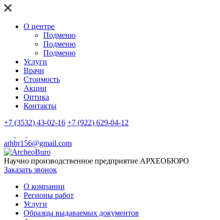
О центре
Подменю
Подменю
Подменю
Услуги
Врачи
Стоимость
Акции
Оптика
Контакты
+7 (3532) 43-02-16
+7 (922) 629-04-12
arhbr156@gmail.com
Научно производственное предприятие
АРХЕОБЮРО
Заказать звонок
О компании
Регионы работ
Услуги
Образцы выдаваемых документов