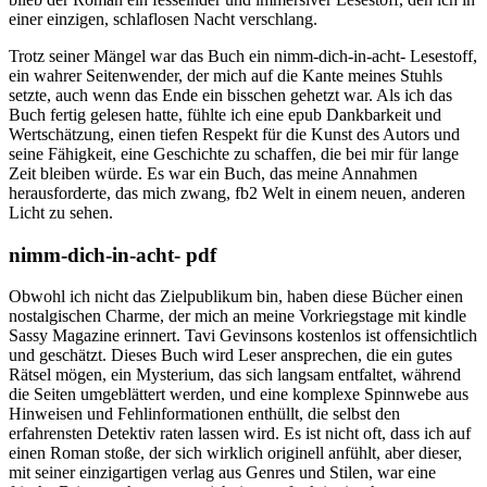
einer einzigen, schlaflosen Nacht verschlang.
Trotz seiner Mängel war das Buch ein nimm-dich-in-acht- Lesestoff,
ein wahrer Seitenwender, der mich auf die Kante meines Stuhls
setzte, auch wenn das Ende ein bisschen gehetzt war. Als ich das
Buch fertig gelesen hatte, fühlte ich eine epub Dankbarkeit und
Wertschätzung, einen tiefen Respekt für die Kunst des Autors und
seine Fähigkeit, eine Geschichte zu schaffen, die bei mir für lange
Zeit bleiben würde. Es war ein Buch, das meine Annahmen
herausforderte, das mich zwang, fb2 Welt in einem neuen, anderen
Licht zu sehen.
nimm-dich-in-acht- pdf
Obwohl ich nicht das Zielpublikum bin, haben diese Bücher einen
nostalgischen Charme, der mich an meine Vorkriegstage mit kindle
Sassy Magazine erinnert. Tavi Gevinsons kostenlos ist offensichtlich
und geschätzt. Dieses Buch wird Leser ansprechen, die ein gutes
Rätsel mögen, ein Mysterium, das sich langsam entfaltet, während
die Seiten umgeblättert werden, und eine komplexe Spinnwebe aus
Hinweisen und Fehlinformationen enthüllt, die selbst den
erfahrensten Detektiv raten lassen wird. Es ist nicht oft, dass ich auf
einen Roman stoße, der sich wirklich originell anfühlt, aber dieser,
mit seiner einzigartigen verlag aus Genres und Stilen, war eine