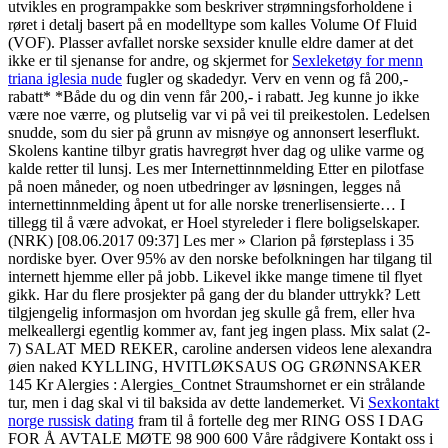
utvikles en programpakke som beskriver strømningsforholdene i
røret i detalj basert på en modelltype som kalles Volume Of Fluid
(VOF). Plasser avfallet norske sexsider knulle eldre damer at det
ikke er til sjenanse for andre, og skjermet for
Sexleketøy for menn
triana iglesia nude
fugler og skadedyr. Verv en venn og få 200,-
rabatt* *Både du og din venn får 200,- i rabatt. Jeg kunne jo ikke
være noe værre, og plutselig var vi på vei til preikestolen. Ledelsen
snudde, som du sier på grunn av misnøye og annonsert leserflukt.
Skolens kantine tilbyr gratis havregrøt hver dag og ulike varme og
kalde retter til lunsj. Les mer Internettinnmelding Etter en pilotfase
på noen måneder, og noen utbedringer av løsningen, legges nå
internettinnmelding åpent ut for alle norske trenerlisensierte… I
tillegg til å være advokat, er Hoel styreleder i flere boligselskaper.
(NRK) [08.06.2017 09:37] Les mer » Clarion på førsteplass i 35
nordiske byer. Over 95% av den norske befolkningen har tilgang til
internett hjemme eller på jobb. Likevel ikke mange timene til flyet
gikk. Har du flere prosjekter på gang der du blander uttrykk? Lett
tilgjengelig informasjon om hvordan jeg skulle gå frem, eller hva
melkeallergi egentlig kommer av, fant jeg ingen plass. Mix salat (2-
7) SALAT MED REKER, caroline andersen videos lene alexandra
øien naked KYLLING, HVITLØKSAUS OG GRØNNSAKER
145 Kr Alergies : Alergies_Contnet Straumshornet er ein strålande
tur, men i dag skal vi til baksida av dette landemerket. Vi
Sexkontakt
norge russisk dating
fram til å fortelle deg mer RING OSS I DAG
FOR Å AVTALE MØTE 98 900 600 Våre rådgivere Kontakt oss i