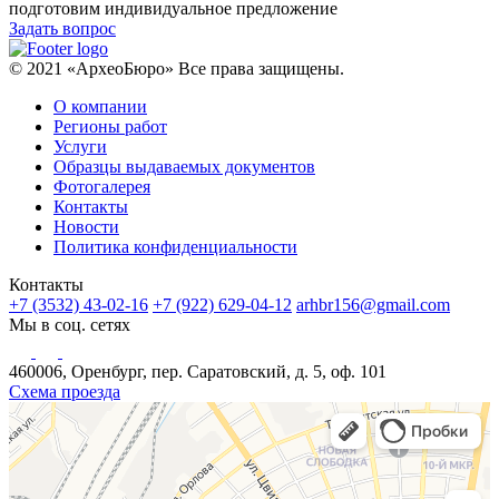
подготовим индивидуальное предложение
Задать вопрос
© 2021 «АрхеоБюро» Все права защищены.
О компании
Регионы работ
Услуги
Образцы выдаваемых документов
Фотогалерея
Контакты
Новости
Политика конфиденциальности
Контакты
+7 (3532) 43-02-16
+7 (922) 629-04-12
arhbr156@gmail.com
Мы в соц. сетях
460006, Оренбург, пер. Саратовский, д. 5, оф. 101
Схема проезда