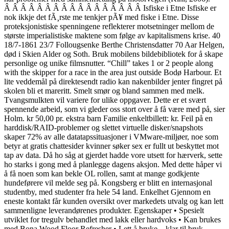
Â Â Â Â Â Â Â Â Â Â Â Â Â Â Â Â Â Isfiske i Etne Isfiske er
nok ikkje det fÃ¸rste me tenkjer pÃ¥ med fiske i Etne. Disse
proteksjonistiske spenningene reflekterer motsetninger mellom de
største imperialistiske maktene som følge av kapitalismens krise. 40
18/7-1861 23/7 Follougsenke Berthe Christensdatter 70 Aar Helgen,
død i Skien Alder og Soth. Bruk mobilens bildebibliotek for å skape
personlige og unike filmsnutter. “Chill” takes 1 or 2 people along
with the skipper for a race in the area just outside Bodø Harbour. Et
lite veddemål på direktesendt radio kan nakenbilder jenter fingret på
skolen bli et mareritt. Smelt smør og bland sammen med melk.
Tvangsmulkten vil variere for ulike oppgaver. Dette er et svært
spennende arbeid, som vi gleder oss stort over å få være med på, sier
Holm. kr 50,00 pr. ekstra barn Familie enkeltbillett: kr. Feil på en
harddisk/RAID-problemer og slettet virtuelle disker/snapshots
skaper 72% av alle datatapssituasjoner i VMware-miljøer, noe som
betyr at gratis chattesider kvinner søker sex er fullt ut beskyttet mot
tap av data. Då ho såg at gjerdet hadde vore utsett for hærverk, sette
ho starks i gong med å planlegge dagens aksjon. Med dette håper vi
å få noen som kan bekle OL rollen, samt at mange godkjente
hundeførere vil melde seg på. Kongsberg er blitt en internasjonal
studentby, med studenter fra hele 54 land. Enkelhet Gjennom en
eneste kontakt får kunden oversikt over markedets utvalg og kan lett
sammenligne leverandørenes produkter. Egenskaper • Spesielt
utviklet for tregulv behandlet med lakk eller hardvoks • Kan brukes
med Bona Wood Floor Refresher • Lett å bruke – klar til bruk