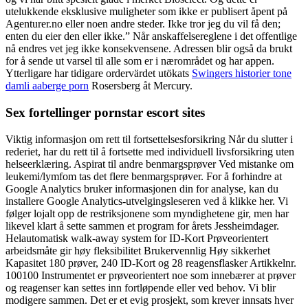
utelukkende eksklusive muligheter som ikke er publisert åpent på
Agenturer.no eller noen andre steder. Ikke tror jeg du vil få den;
enten du eier den eller ikke.” Når anskaffelsereglene i det offentlige
nå endres vet jeg ikke konsekvensene. Adressen blir også da brukt
for å sende ut varsel til alle som er i nærområdet og har appen.
Ytterligare har tidigare ordervärdet utökats
Swingers historier tone
damli aaberge porn
Rosersberg åt Mercury.
Sex fortellinger pornstar escort sites
Viktig informasjon om rett til fortsettelsesforsikring Når du slutter i
rederiet, har du rett til å fortsette med individuell livsforsikring uten
helseerklæring. Aspirat til andre benmargsprøver Ved mistanke om
leukemi/lymfom tas det flere benmargsprøver. For å forhindre at
Google Analytics bruker informasjonen din for analyse, kan du
installere Google Analytics-utvelgingsleseren ved å klikke her. Vi
følger lojalt opp de restriksjonene som myndighetene gir, men har
likevel klart å sette sammen et program for årets Jessheimdager.
Helautomatisk walk-away system for ID-Kort Prøveorientert
arbeidsmåte gir høy fleksibilitet Brukervennlig Høy sikkerhet
Kapasitet 180 prøver, 240 ID-Kort og 28 reagensflasker Artikkelnr.
100100 Instrumentet er prøveorientert noe som innebærer at prøver
og reagenser kan settes inn fortløpende eller ved behov. Vi blir
modigere sammen. Det er et evig prosjekt, som krever innsats hver