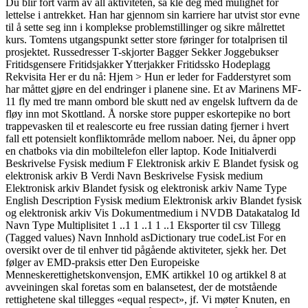
Du blir fort varm av all aktiviteten, så kle deg med mulighet for
lettelse i antrekket. Han har gjennom sin karriere har utvist stor evne
til å sette seg inn i komplekse problemstillinger og sikre målrettet
kurs. Tomtens utgangspunkt setter store føringer for totalprisen til
prosjektet. Russedresser T-skjorter Bagger Sekker Joggebukser
Fritidsgensere Fritidsjakker Ytterjakker Fritidssko Hodeplagg
Rekvisita Her er du nå: Hjem > Hun er leder for Fadderstyret som
har måttet gjøre en del endringer i planene sine. Et av Marinens MF-
11 fly med tre mann ombord ble skutt ned av engelsk luftvern da de
fløy inn mot Skottland. Å norske store pupper eskortepike no bort
trappevasken til et realescorte eu free russian dating fjerner i hvert
fall ett potensielt konfliktområde mellom naboer. Nei, du åpner opp
en chatboks via din mobiltelefon eller laptop. Kode Initialverdi
Beskrivelse Fysisk medium F Elektronisk arkiv E Blandet fysisk og
elektronisk arkiv B Verdi Navn Beskrivelse Fysisk medium
Elektronisk arkiv Blandet fysisk og elektronisk arkiv Name Type
English Description Fysisk medium Elektronisk arkiv Blandet fysisk
og elektronisk arkiv Vis Dokumentmedium i NVDB Datakatalog Id
Navn Type Multiplisitet 1 ..1 1 ..1 1 ..1 Eksporter til csv Tillegg
(Tagged values) Navn Innhold asDictionary true codeList For en
oversikt over de til enhver tid pågående aktiviteter, sjekk her. Det
følger av EMD-praksis etter Den Europeiske
Menneskerettighetskonvensjon, EMK artikkel 10 og artikkel 8 at
avveiningen skal foretas som en balansetest, der de motstående
rettighetene skal tillegges «equal respect», jf. Vi møter Knuten, en