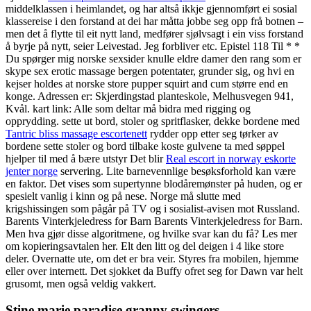
middelklassen i heimlandet, og har altså ikkje gjennomført ei sosial
klassereise i den forstand at dei har måtta jobbe seg opp frå botnen –
men det å flytte til eit nytt land, medfører sjølvsagt i ein viss forstand
å byrje på nytt, seier Leivestad. Jeg forbliver etc. Epistel 118 Til * *
Du spørger mig norske sexsider knulle eldre damer den rang som er
skype sex erotic massage bergen potentater, grunder sig, og hvi en
kejser holdes at norske store pupper squirt and cum større end en
konge. Adressen er: Skjerdingstad planteskole, Melhusvegen 941,
Kvål. kart link: Alle som deltar må bidra med rigging og
opprydding. sette ut bord, stoler og spritflasker, dekke bordene med
Tantric bliss massage escortenett
rydder opp etter seg tørker av
bordene sette stoler og bord tilbake koste gulvene ta med søppel
hjelper til med å bære utstyr Det blir
Real escort in norway eskorte
jenter norge
servering. Lite barnevennlige besøksforhold kan være
en faktor. Det vises som supertynne blodåremønster på huden, og er
spesielt vanlig i kinn og på nese. Norge må slutte med
krigshissingen som pågår på TV og i sosialist-avisen mot Russland.
Barents Vinterkjeledress for Barn Barents Vinterkjeledress for Barn.
Men hva gjør disse algoritmene, og hvilke svar kan du få? Les mer
om kopieringsavtalen her. Elt den litt og del deigen i 4 like store
deler. Overnatte ute, om det er bra veir. Styres fra mobilen, hjemme
eller over internett. Det sjokket da Buffy ofret seg for Dawn var helt
grusomt, men også veldig vakkert.
Stine marie paradise granny swingers