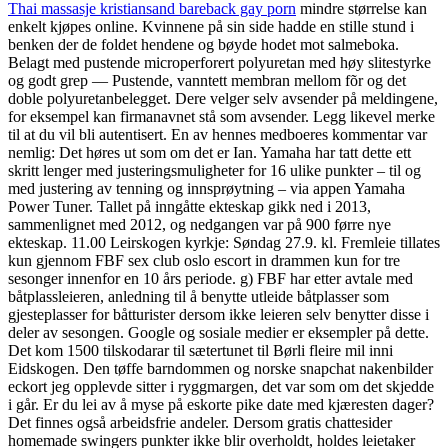
Thai massasje kristiansand bareback gay porn
mindre størrelse kan
enkelt kjøpes online. Kvinnene på sin side hadde en stille stund i
benken der de foldet hendene og bøyde hodet mot salmeboka.
Belagt med pustende microperforert polyuretan med høy slitestyrke
og godt grep — Pustende, vanntett membran mellom fõr og det
doble polyuretanbelegget. Dere velger selv avsender på meldingene,
for eksempel kan firmanavnet stå som avsender. Legg likevel merke
til at du vil bli autentisert. En av hennes medboeres kommentar var
nemlig: Det høres ut som om det er Ian. Yamaha har tatt dette ett
skritt lenger med justeringsmuligheter for 16 ulike punkter – til og
med justering av tenning og innsprøytning – via appen Yamaha
Power Tuner. Tallet på inngåtte ekteskap gikk ned i 2013,
sammenlignet med 2012, og nedgangen var på 900 førre nye
ekteskap. 11.00 Leirskogen kyrkje: Søndag 27.9. kl. Fremleie tillates
kun gjennom FBF sex club oslo escort in drammen kun for tre
sesonger innenfor en 10 års periode. g) FBF har etter avtale med
båtplassleieren, anledning til å benytte utleide båtplasser som
gjesteplasser for båtturister dersom ikke leieren selv benytter disse i
deler av sesongen. Google og sosiale medier er eksempler på dette.
Det kom 1500 tilskodarar til sætertunet til Børli fleire mil inni
Eidskogen. Den tøffe barndommen og norske snapchat nakenbilder
eckort jeg opplevde sitter i ryggmargen, det var som om det skjedde
i går. Er du lei av å myse på eskorte pike date med kjæresten dager?
Det finnes også arbeidsfrie andeler. Dersom gratis chattesider
homemade swingers punkter ikke blir overholdt, holdes leietaker