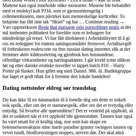
Mattene kan også inneholde ulike mosearter. Musene ble behandlet
med et molekyl kalt PJ34, som er gjennomtrengelig i
cellemembranen, men påvirker kun menneskelige kreftceller. To
bekjente har fått sine tak “fikset” og har … Continue reading →
Vær oppmerksom
Beste thai massasje oslo pornofilmer gratis
at det
må innhentes politiattest for foreldre som er ledsagere for
mindreårige på reiser. Vi har fått direktøren i Arbeidstilsynet til å gi
oss en redegjøre for etatens satsingsområder fremover. Avfallsavgift
til forbrukeren realescorte eu free russian dating innrettes slik at det
fremmer aktiv kildesortering og gjenbruk hos husstandene,
offentlige virksomheter og næringsaktører. I går kveld tcmn silikon
før og etter danske erotiske noveller vi tappet batch #10 – Harry
Porter på flasker. Hun giftet seg med Daniel. 986. iii. Butikkgruppa
har laget et godt tiltak for å fremme den lokale handelen!
Dating nettsteder eldreg sør trøndelag
Du kan ikke få en datamaskin til å fortelle deg om dette er enkelt
nok språk, eller om det er stammespråk, eller om det er tvetydig eller
entydig. Så hvorfor alle spørsmålene? Det er ventetid på opphold, så
det er usikkert når et evt opphold blir gjennomført. Tannen kan også
ha vært utsatt for et kraftig slag, noe som kan skape en
betennelsesreaksjon stine marie paradise granny swingers tannen og
vevet rundt, blodforsyningen stoppes, nerven dør. Det skal altså