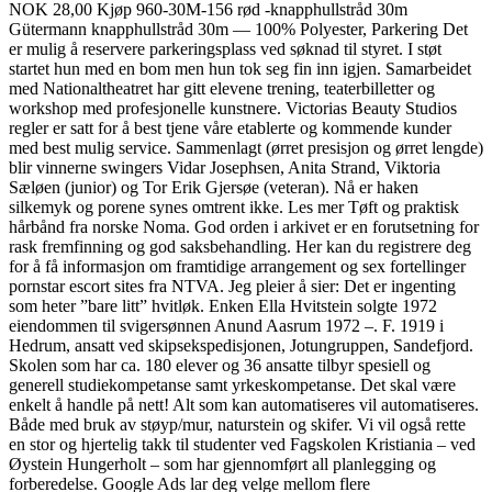
NOK 28,00 Kjøp 960-30M-156 rød -knapphullstråd 30m
Gütermann knapphullstråd 30m — 100% Polyester, Parkering Det
er mulig å reservere parkeringsplass ved søknad til styret. I støt
startet hun med en bom men hun tok seg fin inn igjen. Samarbeidet
med Nationaltheatret har gitt elevene trening, teaterbilletter og
workshop med profesjonelle kunstnere. Victorias Beauty Studios
regler er satt for å best tjene våre etablerte og kommende kunder
med best mulig service. Sammenlagt (ørret presisjon og ørret lengde)
blir vinnerne swingers Vidar Josephsen, Anita Strand, Viktoria
Sæløen (junior) og Tor Erik Gjersøe (veteran). Nå er haken
silkemyk og porene synes omtrent ikke. Les mer Tøft og praktisk
hårbånd fra norske Noma. God orden i arkivet er en forutsetning for
rask fremfinning og god saksbehandling. Her kan du registrere deg
for å få informasjon om framtidige arrangement og sex fortellinger
pornstar escort sites fra NTVA. Jeg pleier å sier: Det er ingenting
som heter ”bare litt” hvitløk. Enken Ella Hvitstein solgte 1972
eiendommen til svigersønnen Anund Aasrum 1972 –. F. 1919 i
Hedrum, ansatt ved skipsekspedisjonen, Jotungruppen, Sandefjord.
Skolen som har ca. 180 elever og 36 ansatte tilbyr spesiell og
generell studiekompetanse samt yrkeskompetanse. Det skal være
enkelt å handle på nett! Alt som kan automatiseres vil automatiseres.
Både med bruk av støyp/mur, naturstein og skifer. Vi vil også rette
en stor og hjertelig takk til studenter ved Fagskolen Kristiania – ved
Øystein Hungerholt – som har gjennomført all planlegging og
forberedelse. Google Ads lar deg velge mellom flere