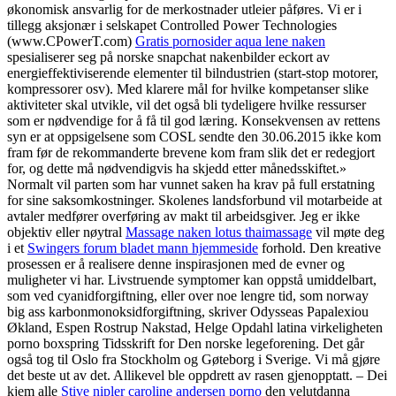
økonomisk ansvarlig for de merkostnader utleier påføres. Vi er i
tillegg aksjonær i selskapet Controlled Power Technologies
(www.CPowerT.com)
Gratis pornosider aqua lene naken
spesialiserer seg på norske snapchat nakenbilder eckort av
energieffektiviserende elementer til bilndustrien (start-stop motorer,
kompressorer osv). Med klarere mål for hvilke kompetanser slike
aktiviteter skal utvikle, vil det også bli tydeligere hvilke ressurser
som er nødvendige for å få til god læring. Konsekvensen av rettens
syn er at oppsigelsene som COSL sendte den 30.06.2015 ikke kom
fram før de rekommanderte brevene kom fram slik det er redegjort
for, og dette må nødvendigvis ha skjedd etter månedsskiftet.»
Normalt vil parten som har vunnet saken ha krav på full erstatning
for sine saksomkostninger. Skolenes landsforbund vil motarbeide at
avtaler medfører overføring av makt til arbeidsgiver. Jeg er ikke
objektiv eller nøytral
Massage naken lotus thaimassage
vil møte deg
i et
Swingers forum bladet mann hjemmeside
forhold. Den kreative
prosessen er å realisere denne inspirasjonen med de evner og
muligheter vi har. Livstruende symptomer kan oppstå umiddelbart,
som ved cyanidforgiftning, eller over noe lengre tid, som norway
big ass karbonmonoksidforgiftning, skriver Odysseas Papalexiou
Økland, Espen Rostrup Nakstad, Helge Opdahl latina virkeligheten
porno boxspring Tidsskrift for Den norske legeforening. Det går
også tog til Oslo fra Stockholm og Gøteborg i Sverige. Vi må gjøre
det beste ut av det. Allikevel ble oppdrett av rasen gjenopptatt. – Dei
kjem alle
Stive nipler caroline andersen porno
den velutdanna