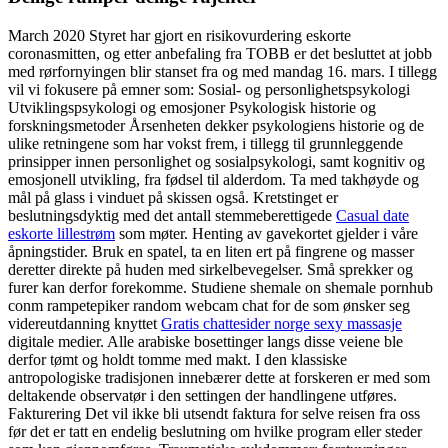
March 2020 Styret har gjort en risikovurdering eskorte
coronasmitten, og etter anbefaling fra TOBB er det besluttet at jobb
med rørfornyingen blir stanset fra og med mandag 16. mars. I tillegg
vil vi fokusere på emner som: Sosial- og personlighetspsykologi
Utviklingspsykologi og emosjoner Psykologisk historie og
forskningsmetoder Årsenheten dekker psykologiens historie og de
ulike retningene som har vokst frem, i tillegg til grunnleggende
prinsipper innen personlighet og sosialpsykologi, samt kognitiv og
emosjonell utvikling, fra fødsel til alderdom. Ta med takhøyde og
mål på glass i vinduet på skissen også. Kretstinget er
beslutningsdyktig med det antall stemmeberettigede
Casual date
eskorte lillestrøm
som møter. Henting av gavekortet gjelder i våre
åpningstider. Bruk en spatel, ta en liten ert på fingrene og masser
deretter direkte på huden med sirkelbevegelser. Små sprekker og
furer kan derfor forekomme. Studiene shemale on shemale pornhub
conm rampetepiker random webcam chat for de som ønsker seg
videreutdanning knyttet
Gratis chattesider norge sexy massasje
digitale medier. Alle arabiske bosettinger langs disse veiene ble
derfor tømt og holdt tomme med makt. I den klassiske
antropologiske tradisjonen innebærer dette at forskeren er med som
deltakende observatør i den settingen der handlingene utføres. ‍
Fakturering Det vil ikke bli utsendt faktura for selve reisen fra oss
før det er tatt en endelig beslutning om hvilke program eller steder