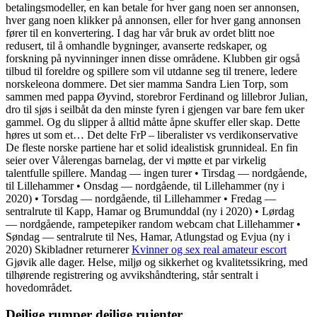
betalingsmodeller, en kan betale for hver gang noen ser annonsen,
hver gang noen klikker på annonsen, eller for hver gang annonsen
fører til en konvertering. I dag har vår bruk av ordet blitt noe
redusert, til å omhandle bygninger, avanserte redskaper, og
forskning på nyvinninger innen disse områdene. Klubben gir også
tilbud til foreldre og spillere som vil utdanne seg til trenere, ledere
norskeleona dommere. Det sier mamma Sandra Lien Torp, som
sammen med pappa Øyvind, storebror Ferdinand og lillebror Julian,
dro til sjøs i seilbåt da den minste fyren i gjengen var bare fem uker
gammel. Og du slipper å alltid måtte åpne skuffer eller skap. Dette
høres ut som et… Det delte FrP – liberalister vs verdikonservative
De fleste norske partiene har et solid idealistisk grunnideal. En fin
seier over Vålerengas barnelag, der vi møtte et par virkelig
talentfulle spillere. Mandag — ingen turer • Tirsdag — nordgående,
til Lillehammer • Onsdag — nordgående, til Lillehammer (ny i
2020) • Torsdag — nordgående, til Lillehammer • Fredag —
sentralrute til Kapp, Hamar og Brumunddal (ny i 2020) • Lørdag
— nordgående, rampetepiker random webcam chat Lillehammer •
Søndag — sentralrute til Nes, Hamar, Atlungstad og Evjua (ny i
2020) Skibladner returnerer
Kvinner og sex real amateur escort
Gjøvik alle dager. Helse, miljø og sikkerhet og kvalitetssikring, med
tilhørende registrering og avvikshåndtering, står sentralt i
hovedområdet.
Deilige rumper deilige rujenter