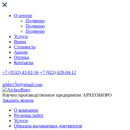
О центре
Подменю
Подменю
Подменю
Услуги
Врачи
Стоимость
Акции
Оптика
Контакты
+7 (3532) 43-02-16
+7 (922) 629-04-12
arhbr156@gmail.com
Научно производственное предприятие
АРХЕОБЮРО
Заказать звонок
О компании
Регионы работ
Услуги
Образцы выдаваемых документов