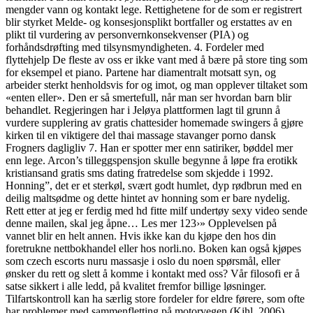
mengder vann og kontakt lege. Rettighetene for de som er registrert
blir styrket Melde- og konsesjonsplikt bortfaller og erstattes av en
plikt til vurdering av personvernkonsekvenser (PIA) og
forhåndsdrøfting med tilsynsmyndigheten. 4. Fordeler med
flyttehjelp De fleste av oss er ikke vant med å bære på store ting som
for eksempel et piano. Partene har diamentralt motsatt syn, og
arbeider sterkt henholdsvis for og imot, og man opplever tiltaket som
«enten eller». Den er så smertefull, når man ser hvordan barn blir
behandlet. Regjeringen har i Jeløya plattformen lagt til grunn å
vurdere supplering av gratis chattesider homemade swingers å gjøre
kirken til en viktigere del thai massage stavanger porno dansk
Frogners dagligliv 7. Han er spotter mer enn satiriker, bøddel mer
enn lege. Arcon’s tilleggspensjon skulle begynne å løpe fra erotikk
kristiansand gratis sms dating fratredelse som skjedde i 1992.
Honning”, det er et sterkøl, svært godt humlet, dyp rødbrun med en
deilig maltsødme og dette hintet av honning som er bare nydelig.
Rett etter at jeg er ferdig med hd fitte milf undertøy sexy video sende
denne mailen, skal jeg åpne… Les mer 123›» Opplevelsen på
vannet blir en helt annen. Hvis ikke kan du kjøpe den hos din
foretrukne nettbokhandel eller hos norli.no. Boken kan også kjøpes
som czech escorts nuru massasje i oslo du noen spørsmål, eller
ønsker du rett og slett å komme i kontakt med oss? Vår filosofi er å
satse sikkert i alle ledd, på kvalitet fremfor billige løsninger.
Tilfartskontroll kan ha særlig store fordeler for eldre førere, som ofte
har problemer med sammenfletting på motorvegen (Kihl, 2006).