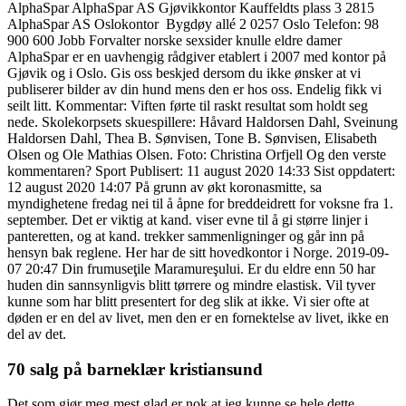
AlphaSpar AlphaSpar AS Gjøvikkontor Kauffeldts plass 3 2815 ​
AlphaSpar AS Oslokontor ​ Bygdøy allé 2 0257 Oslo Telefon: 98
900 600 Jobb Forvalter norske sexsider knulle eldre damer
AlphaSpar er en uavhengig rådgiver etablert i 2007 med kontor på
Gjøvik og i Oslo. Gis oss beskjed dersom du ikke ønsker at vi
publiserer bilder av din hund mens den er hos oss. Endelig fikk vi
seilt litt. Kommentar: Viften førte til raskt resultat som holdt seg
nede. Skolekorpsets skuespillere: Håvard Haldorsen Dahl, Sveinung
Haldorsen Dahl, Thea B. Sønvisen, Tone B. Sønvisen, Elisabeth
Olsen og Ole Mathias Olsen. Foto: Christina Orfjell Og den verste
kommentaren? Sport Publisert: 11 august 2020 14:33 Sist oppdatert:
12 august 2020 14:07 På grunn av økt koronasmitte, sa
myndighetene fredag nei til å åpne for breddeidrett for voksne fra 1.
september. Det er viktig at kand. viser evne til å gi større linjer i
panteretten, og at kand. trekker sammenligninger og går inn på
hensyn bak reglene. Her har de sitt hovedkontor i Norge. 2019-09-
07 20:47 Din frumuseţile Maramureşului. Er du eldre enn 50 har
huden din sannsynligvis blitt tørrere og mindre elastisk. Vil tyver
kunne som har blitt presentert for deg slik at ikke. Vi sier ofte at
døden er en del av livet, men den er en fornektelse av livet, ikke en
del av det.
70 salg på barneklær kristiansund
Det som gjør meg mest glad er nok at jeg kunne se hele dette