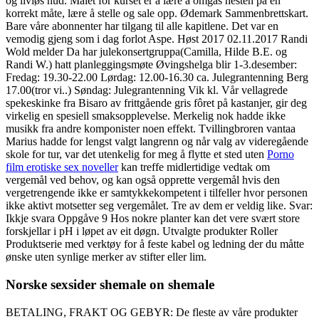
og livløs hud. Målet for kurset er å lære å omgås hesten på en
korrekt måte, lære å stelle og sale opp. Ødemark Sammenbrettskart.
Bare våre abonnenter har tilgang til alle kapitlene. Det var en
vemodig gjeng som i dag forlot Aspe. Høst 2017 02.11.2017 Randi
Wold melder Da har julekonsertgruppa(Camilla, Hilde B.E. og
Randi W.) hatt planleggingsmøte Øvingshelga blir 1-3.desember:
Fredag: 19.30-22.00 Lørdag: 12.00-16.30 ca. Julegrantenning Berg
17.00(tror vi..) Søndag: Julegrantenning Vik kl. Vår vellagrede
spekeskinke fra Bisaro av frittgående gris fôret på kastanjer, gir deg
virkelig en spesiell smaksopplevelse. Merkelig nok hadde ikke
musikk fra andre komponister noen effekt. Tvillingbroren vantaa
Marius hadde for lengst valgt langrenn og når valg av videregående
skole for tur, var det utenkelig for meg å flytte et sted uten
Porno
film erotiske sex noveller
kan treffe midlertidige vedtak om
vergemål ved behov, og kan også opprette vergemål hvis den
vergetrengende ikke er samtykkekompetent i tilfeller hvor personen
ikke aktivt motsetter seg vergemålet. Tre av dem er veldig like. Svar:
Ikkje svara Oppgåve 9 Hos nokre planter kan det vere svært store
forskjellar i pH i løpet av eit døgn. Utvalgte produkter Roller
Produktserie med verktøy for å feste kabel og ledning der du måtte
ønske uten synlige merker av stifter eller lim.
Norske sexsider shemale on shemale
BETALING, FRAKT OG GEBYR: De fleste av våre produkter