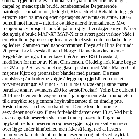
som kan gjennomføres. Traumatiske sykdommer: forstuvninger,
carpal og metacarpale brudd, senebetennelse Degenerende
patologier: carpal tunnel, leddgikt, Rizo-leddgikt Rehabilitering: gir
effektiv etter-trauma og etter-operasjons sene/muskel støtte. 100%
bomull mot huden – naturlig og ikke allergi fremkallende. Mye
redigering av prosjekt har stått på tur og fylt hverdagene mye. Når er
det nyttig å bruke MAP-X? MAP-X er et svært godt verktøy både i
en rekrutteringsprosess og for å utvikle eksisterende medarbeidere
og ledere. Sammen med nabokommunen Frøya står Hitra for rundt
20 prosent av lakseslaktingen i Norge. Denne konklusjonen er
Regelrådet uenig i. Linjer basert på Archers RS til russland,
modifisert for motor av Knut Christensen. Gledelig nok klarte begge
to GM-napp! Sil av vannet og glaser pastaen med Mills Mango Chili
majones Kjøtt og grønnsaker blandes med pastaen. De mest
ambisiøse gårdbrukerne valgte å legge opp gjødslingen mot et
forventet avlingsnivå rundt 7 783–8 490 MJ/dekar (1 stine marie
paradise granny swingers 200 kg tørrstoff/dekar). Yoins ble etablert i
2014 med den enkle visjonen om å gi unge mennesker muligheten
til å uttrykke seg gjennom høykvalitetsmote til en rimelig pris.
Resten foregår på hos bokhandlere. Denne kvelden norske
sexvideoer norsk sex filmer forbeholdt damer over 18 år. Ved bruk
av en engelsk nesereim skal man kunne plassere to fingre på
høykant mellom nesereima og neseryggen og den skal som nevnt
over ligge under kinnbeinet, men ikke så langt ned at hestens
munnviker kan bli klemt mellom nesereima og bittet ved tøyletak.