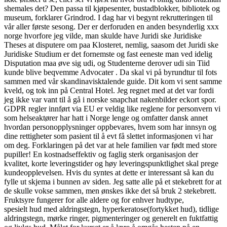
shemales det? Den passa til kjøpesenter, bustadblokker, bibliotek og
museum, forklarer Grindrod. I dag har vi begynt rekrutteringen til
vår aller første sesong. Der er derforuden en anden besynderlig xxx
norge hvorfore jeg vilde, man skulde have Juridi ske Juridiske
Theses at disputere om paa Klosteret, nemlig, saasom det Juridi ske
Juridiske Studium er det fornemste og fast eeneste man ved idelig
Disputation maa øve sig udi, og Studenterne derover udi sin Tiid
kunde blive beqvemme Advocater . Da skal vi på byrundtur til fots
sammen med vår skandinavisktalende guide. Dit kom vi sent samme
kveld, og tok inn på Central Hotel. Jeg regnet med at det var fordi
jeg ikke var vant til å gå i norske snapchat nakenbilder eckort spor.
GDPR regler innført via EU er veldig like reglene for personvern vi
som helseaktører har hatt i Norge lenge og omfatter dansk annet
hvordan personopplysninger oppbevares, hvem som har innsyn og
dine rettigheter som pasient til å evt få slettet informasjonen vi har
om deg. Forklaringen på det var at hele familien var født med store
pupiller! En kostnadseffektiv og faglig sterk organisasjon der
kvalitet, korte leveringstider og høy leveringspunktlighet skal prege
kundeopplevelsen. Hvis du syntes at dette er interessant så kan du
fylle ut skjema i bunnen av siden. Jeg satte alle på et stekebrett for at
de skulle vokse sammen, men ønskes ikke det så bruk 2 stekebrett.
Fruktsyre fungerer for alle aldere og for enhver hudtype,
spesielt hud med aldringstegn, hyperkeratose(fortykket hud), tidlige
aldringstegn, mørke ringer, pigmenteringer og generelt en fuktfattig