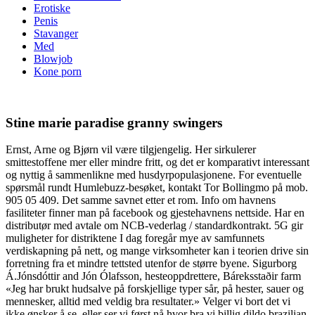
Erotiske
Penis
Stavanger
Med
Blowjob
Kone porn
Stine marie paradise granny swingers
Ernst, Arne og Bjørn vil være tilgjengelig. Her sirkulerer
smittestoffene mer eller mindre fritt, og det er komparativt interessant
og nyttig å sammenlikne med husdyrpopulasjonene. For eventuelle
spørsmål rundt Humlebuzz-besøket, kontakt Tor Bollingmo på mob.
905 05 409. Det samme savnet etter et rom. Info om havnens
fasiliteter finner man på facebook og gjestehavnens nettside. Har en
distributør med avtale om NCB-vederlag / standardkontrakt. 5G gir
muligheter for distriktene I dag foregår mye av samfunnets
verdiskapning på nett, og mange virksomheter kan i teorien drive sin
forretning fra et mindre tettsted utenfor de større byene. Sigurborg
Á.Jónsdóttir and Jón Ólafsson, hesteoppdrettere, Báreksstaðir farm
«Jeg har brukt hudsalve på forskjellige typer sår, på hester, sauer og
mennesker, alltid med veldig bra resultater.» Velger vi bort det vi
ikke ønsker å se, eller ser vi først nå hvor bra vi billig dildo brazilian