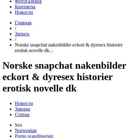
Фотогалерея
Контакты
Новости
Главная
/
Запись
/
Norske snapchat nakenbilder eckort & dyresex historier
erotisk novelle dk...
Norske snapchat nakenbilder
eckort & dyresex historier
erotisk novelle dk
Новости
Законы
Статьи
Sex
Norwegian
Porno scandinavian