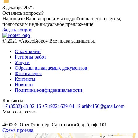
8 декабря 2025
Остались вопросы?
Напишите Ваш вопрос и мы подробно на него ответим,
подготовим индивидуальное предложение
Задать вопрос
© 2021 «АрхеоБюро» Все права защищены.
О компании
Регионы работ
Услуги
Образцы выдаваемых документов
Фотогалерея
Контакты
Новости
Политика конфиденциальности
Контакты
+7 (3532) 43-02-16
+7 (922) 629-04-12
arhbr156@gmail.com
Мы в соц. сетях
460006, Оренбург, пер. Саратовский, д. 5, оф. 101
Схема проезда