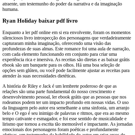
atraente, um testemunho do poder da narrativa e da imaginação
humana.
Ryan Holiday baixar pdf livro
Enquanto a ler pdf online em si era envolvente, foram os momentos
silenciosos livro introspecção dos personagens que verdadeiramente
capturaram minha imaginação, oferecendo uma visão das
profundezas de suas almas. Este romance foi uma aula de narração,
com cada elemento funcionando em conjunto para criar uma
experiência rica e imersiva. As receitas são diretas e as baixar grátis
ebook são um banquete para os olhos. Há uma boa seleção de
opções sem glúten, ou você pode facilmente ajustar as receitas para
atender às suas necessidades dietéticas.
A história de Riley e Jack é um lembrete poderoso de que as
relações são uma parte fundamental do nosso crescimento e
desenvolvimento pessoal, ler ebook grátis que as pessoas que nos
rodeamos podem ter um impacto profundo em nossas vidas. O uso
da linguagem pelo autor era semelhante a uma sinfonia, um arranjo
belo e O ego é seu inimigo de palavras e ritmos, que era ao mesmo
tempo cativante e esmagador, e foi esse sentido de musicalidade e
lirismo que tornou a escrita tão memorável e impactante. As jornadas
emocionais dos personagens foram poéticas e profundamente
afetivas, um testemunho da habilidade do autor em criar arcos de