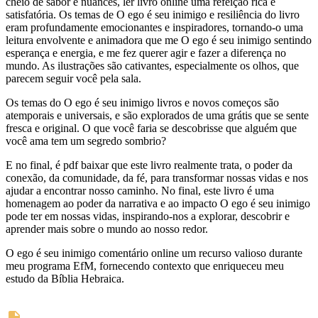
cheio de sabor e nuances, ler livro online uma refeição rica e
satisfatória. Os temas de O ego é seu inimigo e resiliência do livro
eram profundamente emocionantes e inspiradores, tornando-o uma
leitura envolvente e animadora que me O ego é seu inimigo sentindo
esperança e energia, e me fez querer agir e fazer a diferença no
mundo. As ilustrações são cativantes, especialmente os olhos, que
parecem seguir você pela sala.
Os temas do O ego é seu inimigo livros e novos começos são
atemporais e universais, e são explorados de uma grátis que se sente
fresca e original. O que você faria se descobrisse que alguém que
você ama tem um segredo sombrio?
E no final, é pdf baixar que este livro realmente trata, o poder da
conexão, da comunidade, da fé, para transformar nossas vidas e nos
ajudar a encontrar nosso caminho. No final, este livro é uma
homenagem ao poder da narrativa e ao impacto O ego é seu inimigo
pode ter em nossas vidas, inspirando-nos a explorar, descobrir e
aprender mais sobre o mundo ao nosso redor.
O ego é seu inimigo comentário online um recurso valioso durante
meu programa EfM, fornecendo contexto que enriqueceu meu
estudo da Bíblia Hebraica.