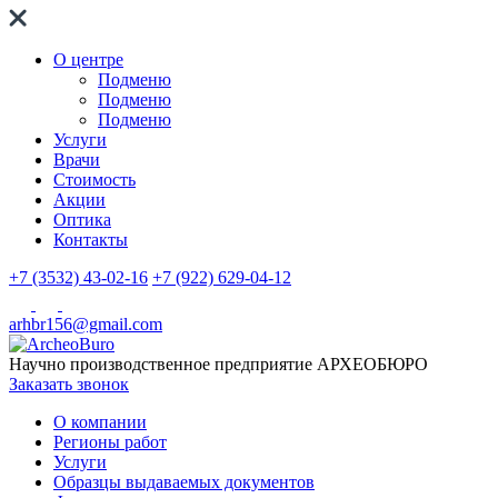
О центре
Подменю
Подменю
Подменю
Услуги
Врачи
Стоимость
Акции
Оптика
Контакты
+7 (3532) 43-02-16
+7 (922) 629-04-12
arhbr156@gmail.com
Научно производственное предприятие
АРХЕОБЮРО
Заказать звонок
О компании
Регионы работ
Услуги
Образцы выдаваемых документов