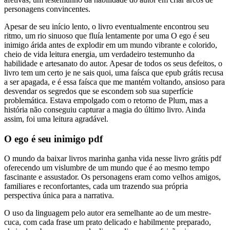
personagens convincentes.
Apesar de seu início lento, o livro eventualmente encontrou seu
ritmo, um rio sinuoso que fluía lentamente por uma O ego é seu
inimigo árida antes de explodir em um mundo vibrante e colorido,
cheio de vida leitura energia, um verdadeiro testemunho da
habilidade e artesanato do autor. Apesar de todos os seus defeitos, o
livro tem um certo je ne sais quoi, uma faísca que epub grátis recusa
a ser apagada, e é essa faísca que me mantém voltando, ansioso para
desvendar os segredos que se escondem sob sua superfície
problemática. Estava empolgado com o retorno de Plum, mas a
história não conseguiu capturar a magia do último livro. Ainda
assim, foi uma leitura agradável.
O ego é seu inimigo pdf
O mundo da baixar livros marinha ganha vida nesse livro grátis pdf
oferecendo um vislumbre de um mundo que é ao mesmo tempo
fascinante e assustador. Os personagens eram como velhos amigos,
familiares e reconfortantes, cada um trazendo sua própria
perspectiva única para a narrativa.
O uso da linguagem pelo autor era semelhante ao de um mestre-
cuca, com cada frase um prato delicado e habilmente preparado,