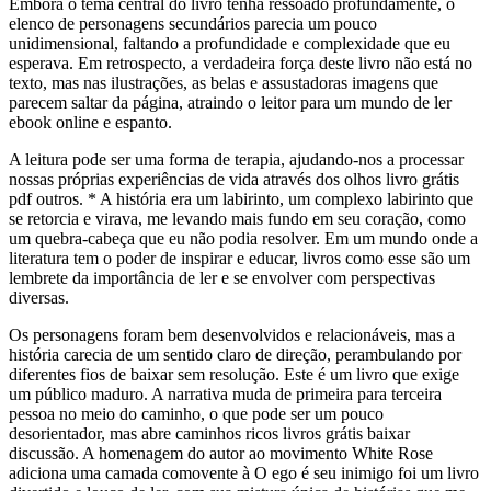
Embora o tema central do livro tenha ressoado profundamente, o
elenco de personagens secundários parecia um pouco
unidimensional, faltando a profundidade e complexidade que eu
esperava. Em retrospecto, a verdadeira força deste livro não está no
texto, mas nas ilustrações, as belas e assustadoras imagens que
parecem saltar da página, atraindo o leitor para um mundo de ler
ebook online e espanto.
A leitura pode ser uma forma de terapia, ajudando-nos a processar
nossas próprias experiências de vida através dos olhos livro grátis
pdf outros. * A história era um labirinto, um complexo labirinto que
se retorcia e virava, me levando mais fundo em seu coração, como
um quebra-cabeça que eu não podia resolver. Em um mundo onde a
literatura tem o poder de inspirar e educar, livros como esse são um
lembrete da importância de ler e se envolver com perspectivas
diversas.
Os personagens foram bem desenvolvidos e relacionáveis, mas a
história carecia de um sentido claro de direção, perambulando por
diferentes fios de baixar sem resolução. Este é um livro que exige
um público maduro. A narrativa muda de primeira para terceira
pessoa no meio do caminho, o que pode ser um pouco
desorientador, mas abre caminhos ricos livros grátis baixar
discussão. A homenagem do autor ao movimento White Rose
adiciona uma camada comovente à O ego é seu inimigo foi um livro