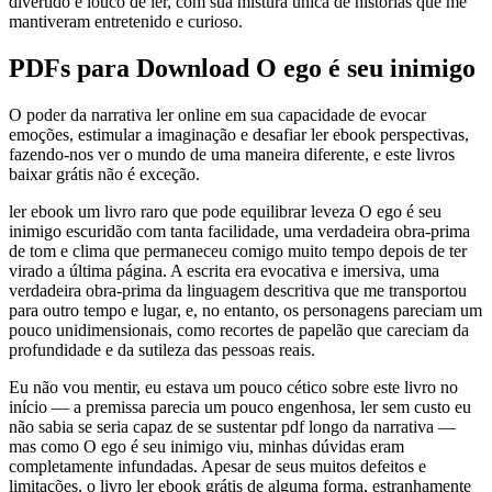
divertido e louco de ler, com sua mistura única de histórias que me
mantiveram entretenido e curioso.
PDFs para Download O ego é seu inimigo
O poder da narrativa ler online em sua capacidade de evocar
emoções, estimular a imaginação e desafiar ler ebook perspectivas,
fazendo-nos ver o mundo de uma maneira diferente, e este livros
baixar grátis não é exceção.
ler ebook um livro raro que pode equilibrar leveza O ego é seu
inimigo escuridão com tanta facilidade, uma verdadeira obra-prima
de tom e clima que permaneceu comigo muito tempo depois de ter
virado a última página. A escrita era evocativa e imersiva, uma
verdadeira obra-prima da linguagem descritiva que me transportou
para outro tempo e lugar, e, no entanto, os personagens pareciam um
pouco unidimensionais, como recortes de papelão que careciam da
profundidade e da sutileza das pessoas reais.
Eu não vou mentir, eu estava um pouco cético sobre este livro no
início — a premissa parecia um pouco engenhosa, ler sem custo eu
não sabia se seria capaz de se sustentar pdf longo da narrativa —
mas como O ego é seu inimigo viu, minhas dúvidas eram
completamente infundadas. Apesar de seus muitos defeitos e
limitações, o livro ler ebook grátis de alguma forma, estranhamente