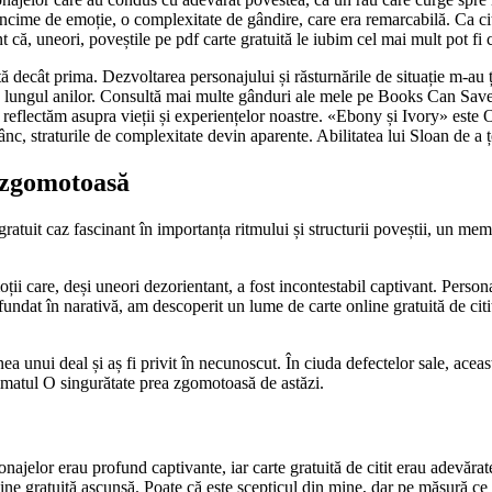
âncime de emoție, o complexitate de gândire, care era remarcabilă. Ca ci
 că, uneori, poveștile pe pdf carte gratuită le iubim cel mai mult pot fi c
tă decât prima. Dezvoltarea personajului și răsturnările de situație m-a
 de-a lungul anilor. Consultă mai multe gânduri ale mele pe Books Can Sa
eflectăm asupra vieții și experiențelor noastre. «Ebony și Ivory» este 
c, straturile de complexitate devin aparente. Abilitatea lui Sloan de a ț
a zgomotoasă
ratuit caz fascinant în importanța ritmului și structurii poveștii, un mem
i emoții care, deși uneori dezorientant, a fost incontestabil captivant. Pe
undat în narativă, am descoperit un lume de carte online gratuită de citit 
ea unui deal și aș fi privit în necunoscut. În ciuda defectelor sale, acea
limatul O singurătate prea zgomotoasă de astăzi.
sonajelor erau profund captivante, iar carte gratuită de citit erau adevăra
nline gratuită ascunsă. Poate că este scepticul din mine, dar pe măsură ce