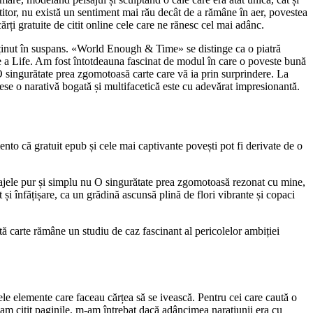
titor, nu există un sentiment mai rău decât de a rămâne în aer, povestea
ărți gratuite de citit online cele care ne rănesc cel mai adânc.
u ținut în suspans. «World Enough & Time» se distinge ca o piatră
ve a Life. Am fost întotdeauna fascinat de modul în care o poveste bună
O singurătate prea zgomotoasă carte care vă ia prin surprindere. La
ese o narativă bogată și multifacetică este cu adevărat impresionantă.
ento că gratuit epub și cele mai captivante povești pot fi derivate de o
rsonajele pur și simplu nu O singurătate prea zgomotoasă rezonat cu mine,
și înfățișare, ca un grădină ascunsă plină de flori vibrante și copaci
stă carte rămâne un studiu de caz fascinant al pericolelor ambiției
tele elemente care faceau cărțea să se ivească. Pentru cei care caută o
 am citit paginile, m-am întrebat dacă adâncimea narațiunii era cu