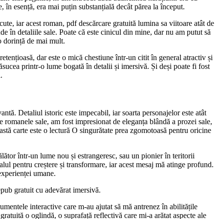
 în esență, era mai puțin substanțială decât părea la început.
cute, iar acest roman, pdf descărcare gratuită lumina sa viitoare atât de
e în detaliile sale. Poate că este cinicul din mine, dar nu am putut să
 o dorință de mai mult.
tențioasă, dar este o mică chestiune într-un citit în general atractiv și
cea printr-o lume bogată în detalii și imersivă. Și deși poate fi fost
.
ntă. Detaliul istoric este impecabil, iar soarta personajelor este atât
ntre romanele sale, am fost impresionat de eleganța blândă a prozei sale,
ceastă carte este o lectură O singurătate prea zgomotoasă pentru oricine
lător într-un lume nou și estrangeresc, sau un pionier în teritorii
alul pentru creștere și transformare, iar acest mesaj mă atinge profund.
 experienței umane.
epub gratuit cu adevărat imersivă.
rumentele interactive care m-au ajutat să mă antrenez în abilitățile
 gratuită o oglindă, o suprafață reflectivă care mi-a arătat aspecte ale