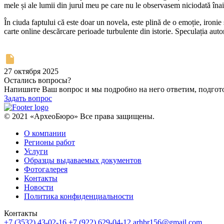
mele și ale lumii din jurul meu pe care nu le observasem niciodată înai
În ciuda faptului că este doar un novela, este plină de o emoție, ironie
carte online descărcare perioade turbulente din istorie. Speculația auto
27 октября 2025
Остались вопросы?
Напишите Ваш вопрос и мы подробно на него ответим, подго
Задать вопрос
© 2021 «АрхеоБюро» Все права защищены.
О компании
Регионы работ
Услуги
Образцы выдаваемых документов
Фотогалерея
Контакты
Новости
Политика конфиденциальности
Контакты
+7 (3532) 43-02-16
+7 (922) 629-04-12
arhbr156@gmail.com