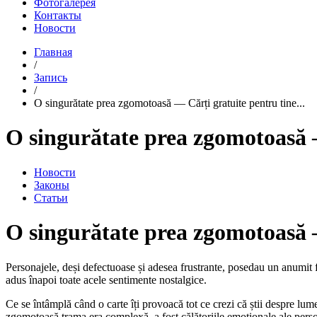
Фотогалерея
Контакты
Новости
Главная
/
Запись
/
O singurătate prea zgomotoasă — Cărți gratuite pentru tine...
O singurătate prea zgomotoasă 
Новости
Законы
Статьи
O singurătate prea zgomotoasă
Personajele, deși defectuoase și adesea frustrante, posedau un anumit fa
adus înapoi toate acele sentimente nostalgice.
Ce se întâmplă când o carte îți provoacă tot ce crezi că știi despre lu
zgomotoasă trama era complexă, a fost călătoriile emoționale ale perso