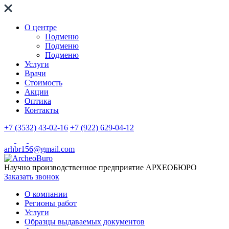
О центре
Подменю
Подменю
Подменю
Услуги
Врачи
Стоимость
Акции
Оптика
Контакты
+7 (3532) 43-02-16
+7 (922) 629-04-12
arhbr156@gmail.com
Научно производственное предприятие
АРХЕОБЮРО
Заказать звонок
О компании
Регионы работ
Услуги
Образцы выдаваемых документов