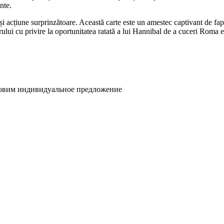
nte.
 și acțiune surprinzătoare. Această carte este un amestec captivant de fap
rului cu privire la oportunitatea ratată a lui Hannibal de a cuceri Roma e
товим индивидуальное предложение