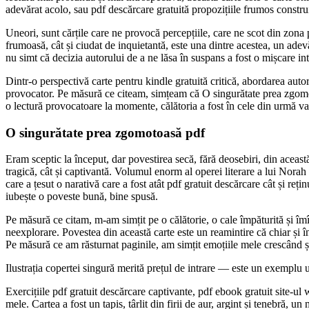
adevărat acolo, sau pdf descărcare gratuită propozițiile frumos constru
Uneori, sunt cărțile care ne provocă percepțiile, care ne scot din zona 
frumoasă, cât și ciudat de inquietantă, este una dintre acestea, un adev
nu simt că decizia autorului de a ne lăsa în suspans a fost o mișcare int
Dintr-o perspectivă carte pentru kindle gratuită critică, abordarea autor
provocator. Pe măsură ce citeam, simțeam că O singurătate prea zgomotoa
o lectură provocatoare la momente, călătoria a fost în cele din urmă valo
O singurătate prea zgomotoasă pdf
Eram sceptic la început, dar povestirea secă, fără deosebiri, din această
tragică, cât și captivantă. Volumul enorm al operei literare a lui Norah 
care a țesut o narativă care a fost atât pdf gratuit descărcare cât și re
iubește o poveste bună, bine spusă.
Pe măsură ce citam, m-am simțit pe o călătorie, o cale împăturită și îmîn
neexplorare. Povestea din această carte este un reamintire că chiar și î
Pe măsură ce am răsturnat paginile, am simțit emoțiile mele crescând 
Ilustrația copertei singură merită prețul de intrare — este un exemplu 
Exercițiile pdf gratuit descărcare captivante, pdf ebook gratuit site-ul 
mele. Cartea a fost un tapis, târlit din firii de aur, argint și tenebră, 