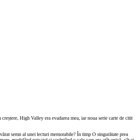
n creștere, High Valley era evadarea mea, iar noua serie carte de citit
devărat semn al unei lecturi memorabile? În timp O singurătate prea
re, modelând peisajul și sculptând o cale care era atât unică, cât și