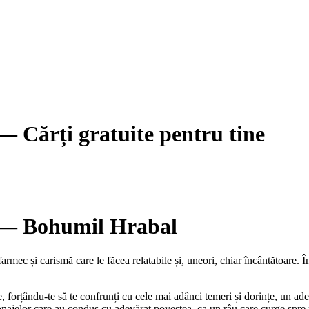
— Cărți gratuite pentru tine
 — Bohumil Hrabal
rmec și carismă care le făcea relatabile și, uneori, chiar încântătoare. Î
me, forțându-te să te confrunți cu cele mai adânci temeri și dorințe, un a
najelor care au condus cu adevărat povestea, ca un râu care curge spre ma