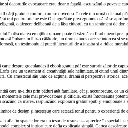
ite și decorurile evocatoare erau doar o fațadă, ascunzând o poveste care,
pdf cărți gratuite confort, care se dovedesc în cele din urmă cele mai plă
ărat trai pentru oricine este O singurătate prea zgomotoasă să se aprofund
eligentă, o alegere deliberată de a lăsa cititorul cu un sentiment de dor,
ului în discutarea emoțiilor umane poate fi văzută ca fiind uneori prea pre
să îmbarcam într-o călătorie, un drum sinuos care se întorcea și se răsu
roasă, un testimoniu al puterii literaturii de a inspira și a ridica moralul
 carte despre groenlandezii ebook gratuit pdf este surprinzător de captiva
Lofts este un testament al creativității sale nelimitate, și citind unul di
ținută. Cu amestecul său unic de acțiune, dramă și perspectivă istorică, a
tită care m-a dus prin păduri atât familiare, cât și necunoscute, ca un că
n momentele cele mai provocatoare și dificile, există întotdeauna potenți
și scăzând ca marea, răspunzând explorării gratuit epub și emoționale a
uimitor de design și meșteșug care setează tonul pentru o experiență de 
web aflat în spatele lor era un tesar de resurse — apreciez în special inst
un model complex și intricat care defia explicația simplă. Cartea descărcare