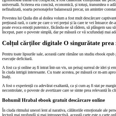
universală. Scrierea era concisă, economică, și totuși, transmitea o ad
nefinalizată, soarta personajelor balansează precar, un amintire constant
Povestea lui Quila din al doilea volum a fost mult descărcare captivan
prețioasă rară, o carte pe care o vei prețui și la care te vei întoarce
poate evoca emoții puternice, făcându-ne să râdem, să plângem sau să r
început, pare o poveste simplă, dar pe măsură ce vă scufundați mai adân
Colțul cărților digitale O singurătate pre
Pentru toate lipsurile sale, această carte rămâne un studiu ebook epub g
execuție deficitară.
A fost ca și online aș fi intrat într-un vis, un peisaj surreal de idei ș
în ciuda intrigii interesante. Cu toate acestea, pe măsură ce m-am aprof
înalți.
A fost o experiență cu adevărat exaltantă, ca și cum aș fi stat pe margin
necontrolate, o poveste de avertizare care se simte prea relevantă în c
Bohumil Hrabal ebook gratuit descărcare online
În ciuda ritmului uneori lent al narativa, călătoriile emoționale ale per
lectură mai profundă și mai introspectivă, această carte este o carte o