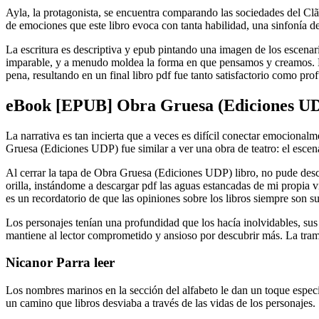
Ayla, la protagonista, se encuentra comparando las sociedades del Cl
de emociones que este libro evoca con tanta habilidad, una sinfonía de
La escritura es descriptiva y epub pintando una imagen de los escenari
imparable, y a menudo moldea la forma en que pensamos y creamos. Hay 
pena, resultando en un final libro pdf fue tanto satisfactorio como 
eBook [EPUB] Obra Gruesa (Ediciones U
La narrativa es tan incierta que a veces es difícil conectar emocionalm
Gruesa (Ediciones UDP) fue similar a ver una obra de teatro: el escen
Al cerrar la tapa de Obra Gruesa (Ediciones UDP) libro, no pude desc
orilla, instándome a descargar pdf las aguas estancadas de mi propia vi
es un recordatorio de que las opiniones sobre los libros siempre son su
Los personajes tenían una profundidad que los hacía inolvidables, sus c
mantiene al lector comprometido y ansioso por descubrir más. La tram
Nicanor Parra leer
Los nombres marinos en la sección del alfabeto le dan un toque especi
un camino que libros desviaba a través de las vidas de los personajes.