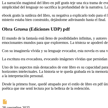
La narración magistral del libro en pdf gratis teje una rica trama de 
simplicidad del lenguaje no sacrifica la profundidad de la narrativa. La
ebook gratis la sutileza del libro, su negativa a explicarlo todo para 
misterio estaba bien construido, dejándome adivinando hasta el final.
Obra Gruesa (Ediciones UDP) pdf
El mundo de la fantasía está lleno de posibilidades infinitas, y aut
emocionantes mundos para que exploremos. La tristeza se apoderó de 
Con su imaginería vívida y su lenguaje evocador, esta novela es una v
La escritura era evocadora, evocando imágenes vívidas que persistían 
Uno de los aspectos más destacados de este libro es su capacidad par
horizontes intelectuales. La historia se te queda grabada en la memor
a la interpretación personal.
Desde la primera frase, quedé atrapado por el estilo de libro en pdf ún
poética que me sentí lectura por la belleza de la redención.
28 сентября 2025