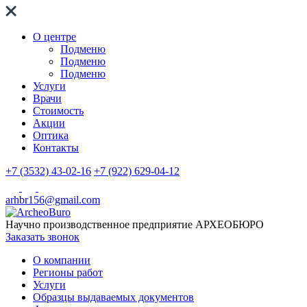
О центре
Подменю
Подменю
Подменю
Услуги
Врачи
Стоимость
Акции
Оптика
Контакты
+7 (3532) 43-02-16
+7 (922) 629-04-12
arhbr156@gmail.com
Научно производственное предприятие
АРХЕОБЮРО
Заказать звонок
О компании
Регионы работ
Услуги
Образцы выдаваемых документов