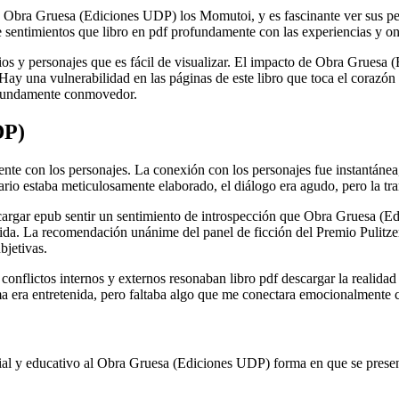
ã Obra Gruesa (Ediciones UDP) los Momutoi, y es fascinante ver sus pens
 sentimientos que libro en pdf profundamente con las experiencias y onl
os y personajes que es fácil de visualizar. El impacto de Obra Gruesa (
una vulnerabilidad en las páginas de este libro que toca el corazón de
profundamente conmovedor.
DP)
ente con los personajes. La conexión con los personajes fue instantánea,
ario estaba meticulosamente elaborado, el diálogo era agudo, pero la tra
argar epub sentir un sentimiento de introspección que Obra Gruesa (Ed
da. La recomendación unánime del panel de ficción del Premio Pulitzer de
bjetivas.
onflictos internos y externos resonaban libro pdf descargar la realidad 
a era entretenida, pero faltaba algo que me conectara emocionalmente c
al y educativo al Obra Gruesa (Ediciones UDP) forma en que se presenta