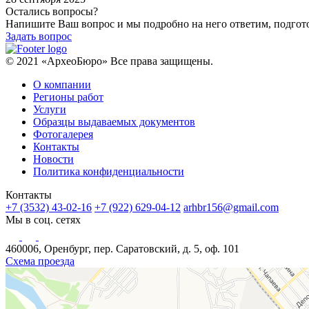
Остались вопросы?
Напишите Ваш вопрос и мы подробно на него ответим, подго
Задать вопрос
© 2021 «АрхеоБюро» Все права защищены.
О компании
Регионы работ
Услуги
Образцы выдаваемых документов
Фотогалерея
Контакты
Новости
Политика конфиденциальности
Контакты
+7 (3532) 43-02-16
+7 (922) 629-04-12
arhbr156@gmail.com
Мы в соц. сетях
460006, Оренбург, пер. Саратовский, д. 5, оф. 101
Схема проезда