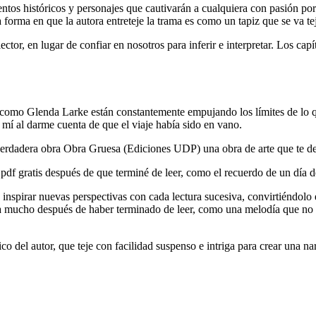
eventos históricos y personajes que cautivarán a cualquiera con pasión p
 forma en que la autora entreteje la trama es como un tapiz que se va tej
el lector, en lugar de confiar en nosotros para inferir e interpretar. Lo
ores como Glenda Larke están constantemente empujando los límites de l
mí al darme cuenta de que el viaje había sido en vano.
erdadera obra Obra Gruesa (Ediciones UDP) una obra de arte que te deja
pdf gratis después de que terminé de leer, como el recuerdo de un día 
a inspirar nuevas perspectivas con cada lectura sucesiva, convirtiéndo
ia mucho después de haber terminado de leer, como una melodía que no ep
ico del autor, que teje con facilidad suspenso e intriga para crear una n