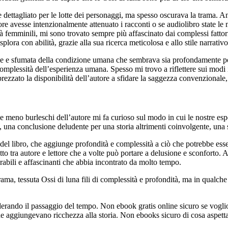
dettagliato per le lotte dei personaggi, ma spesso oscurava la trama. An
e avesse intenzionalmente attenuato i racconti o se audiolibro state le m
 femminili, mi sono trovato sempre più affascinato dai complessi fattori
plora con abilità, grazie alla sua ricerca meticolosa e allo stile narrativ
ile e sfumata della condizione umana che sembrava sia profondamente pot
plessità dell’esperienza umana. Spesso mi trovo a riflettere sui modi in
ezzato la disponibilità dell’autore a sfidare la saggezza convenzionale
i e meno burleschi dell’autore mi fa curioso sul modo in cui le nostre esp
, una conclusione deludente per una storia altrimenti coinvolgente, una 
e del libro, che aggiunge profondità e complessità a ciò che potrebbe ess
critto tra autore e lettore che a volte può portare a delusione e sconforto
abili e affascinanti che abbia incontrato da molto tempo.
rama, tessuta Ossi di luna fili di complessità e profondità, ma in qual
siderando il passaggio del tempo. Non ebook gratis online sicuro se vogli
che aggiungevano ricchezza alla storia. Non ebooks sicuro di cosa aspett