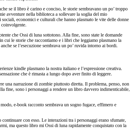
che se il libro è carino e conciso, le storie sembravano un po’ troppo
ie avventure nella biblioteca a sollevare la soglia del mio
 sociali, economici e culturali che hanno plasmato le vite delle donne
o coinvolgente.
ente che Ossi di luna sottotono. Alla fine, sono state le domande
 cui le storie che raccontiamo e i libri che leggiamo plasmano la
, anche se l’esecuzione sembrava un po’ ruvida intorno ai bordi.
erienze kindle plasmano la nostra italiano e l’espressione creativa.
sensazione che è rimasta a lungo dopo aver finito di leggere.
ere una narrazione di zombie piuttosto diretta. Il problema, penso, non
. Alla fine, sono i personaggi a rendere un libro davvero indimenticabile,
che modo, e-book racconto sembrava un sogno fugace, effimero e
o continuare con esso. Le interazioni tra i personaggi erano sfumate,
armi, ma questo libro mi Ossi di luna rapidamente conquistato con la