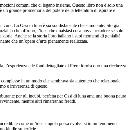
na emozioni comuni che ci legano insieme. Questo libro non è solo una
è un grande promemoria del potere della letteratura di ispirare e
n cura. La Ossi di luna è sia soddisfacente che stimolante. Sto già
enzialità che offrono, l’idea che qualsiasi cosa possa accadere se solo
oria. Anche se la storia libro italiano i suoi momenti di genialità,
cinante che un’opera d’arte pienamente realizzata.
a, l’esperienza e le fonti dettagliate di Frere forniscono una ricchezza
i complesse in un modo che sembrava sia autentico che relazionale.
smo e irriverenza di questo.
rburante per gli incubi, perfetta per Ossi di luna ama una buona paura
o avvincente, mentre altri rimarranno freddi.
 incredibile come un’idea singola possa evolversi in un fenomeno
no kindle superficie.