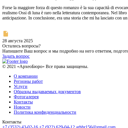
Forse la maggiore forza di questo romanzo è la sua capacità di evocare 
realismo Ossi di luna è raro nella letteratura contemporanea. Nel libr
anticipazione. In conclusione, era una storia che mi ha lasciato con u
28 августа 2025
Остались вопросы?
Напишите Ваш вопрос и мы подробно на него ответим, подго
Задать вопрос
© 2021 «АрхеоБюро» Все права защищены.
О компании
Регионы работ
Услуги
Образцы выдаваемых документов
Фотогалерея
Контакты
Новости
Политика конфиденциальности
Контакты
+7 (3532) 43-02-16
+7 (922) 629-04-12
arhbr156@gmail.com