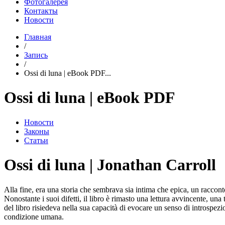
Фотогалерея
Контакты
Новости
Главная
/
Запись
/
Ossi di luna | eBook PDF...
Ossi di luna | eBook PDF
Новости
Законы
Статьи
Ossi di luna | Jonathan Carroll
Alla fine, era una storia che sembrava sia intima che epica, un racco
Nonostante i suoi difetti, il libro è rimasto una lettura avvincente, una
del libro risiedeva nella sua capacità di evocare un senso di introspezion
condizione umana.