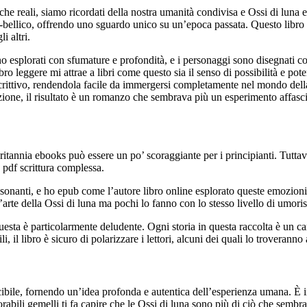
e che reali, siamo ricordati della nostra umanità condivisa e Ossi di lu
e-bellico, offrendo uno sguardo unico su un’epoca passata. Questo libro 
i altri.
o esplorati con sfumature e profondità, e i personaggi sono disegnati co
ro leggere mi attrae a libri come questo sia il senso di possibilità e pot
ittivo, rendendola facile da immergersi completamente nel mondo della st
bizione, il risultato è un romanzo che sembrava più un esperimento affas
itannia ebooks può essere un po’ scoraggiante per i principianti. Tuttavi
 pdf scrittura complessa.
sonanti, e ho epub come l’autore libro online esplorato queste emozion
’arte della Ossi di luna ma pochi lo fanno con lo stesso livello di umori
sta è particolarmente deludente. Ogni storia in questa raccolta è un ca
li, il libro è sicuro di polarizzare i lettori, alcuni dei quali lo troverann
scibile, fornendo un’idea profonda e autentica dell’esperienza umana. È
rabili gemelli ti fa capire che le Ossi di luna sono più di ciò che sembra