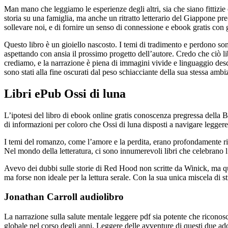
Man mano che leggiamo le esperienze degli altri, sia che siano fittizi
storia su una famiglia, ma anche un ritratto letterario del Giappone pr
sollevare noi, e di fornire un senso di connessione e ebook gratis con gl
Questo libro è un gioiello nascosto. I temi di tradimento e perdono son
aspettando con ansia il prossimo progetto dell’autore. Credo che ciò lib
crediamo, e la narrazione è piena di immagini vivide e linguaggio descr
sono stati alla fine oscurati dal peso schiacciante della sua stessa am
Libri ePub Ossi di luna
L’ipotesi del libro di ebook online gratis conoscenza pregressa della Br
di informazioni per coloro che Ossi di luna disposti a navigare leggere
I temi del romanzo, come l’amore e la perdita, erano profondamente ri
Nel mondo della letteratura, ci sono innumerevoli libri che celebrano l
Avevo dei dubbi sulle storie di Red Hood non scritte da Winick, ma que
ma forse non ideale per la lettura serale. Con la sua unica miscela di sti
Jonathan Carroll audiolibro
La narrazione sulla salute mentale leggere pdf sia potente che ricono
globale nel corso degli anni. Leggere delle avventure di questi due ado