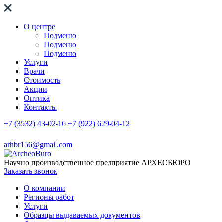
О центре
Подменю
Подменю
Подменю
Услуги
Врачи
Стоимость
Акции
Оптика
Контакты
+7 (3532) 43-02-16
+7 (922) 629-04-12
arhbr156@gmail.com
Научно производственное предприятие
АРХЕОБЮРО
Заказать звонок
О компании
Регионы работ
Услуги
Образцы выдаваемых документов