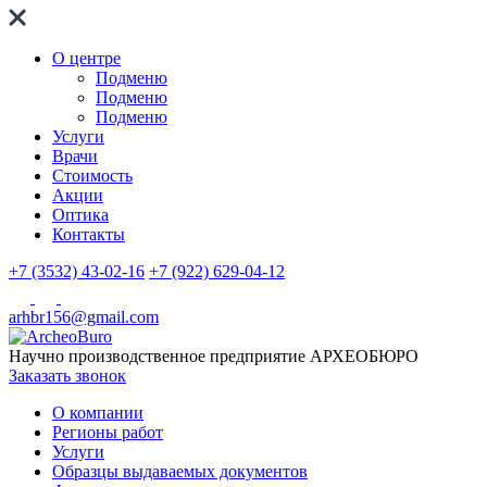
О центре
Подменю
Подменю
Подменю
Услуги
Врачи
Стоимость
Акции
Оптика
Контакты
+7 (3532) 43-02-16
+7 (922) 629-04-12
arhbr156@gmail.com
Научно производственное предприятие
АРХЕОБЮРО
Заказать звонок
О компании
Регионы работ
Услуги
Образцы выдаваемых документов