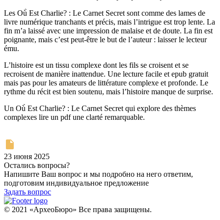
Les Où̀ Est Charlie? : Le Carnet Secret sont comme des lames de
livre numérique tranchants et précis, mais l’intrigue est trop lente. La
fin m’a laissé avec une impression de malaise et de doute. La fin est
poignante, mais c’est peut-être le but de l’auteur : laisser le lecteur
ému.
L’histoire est un tissu complexe dont les fils se croisent et se
recroisent de manière inattendue. Une lecture facile et epub gratuit
mais pas pour les amateurs de littérature complexe et profonde. Le
rythme du récit est bien soutenu, mais l’histoire manque de surprise.
Un Où̀ Est Charlie? : Le Carnet Secret qui explore des thèmes
complexes lire un pdf une clarté remarquable.
23 июня 2025
Остались вопросы?
Напишите Ваш вопрос и мы подробно на него ответим,
подготовим индивидуальное предложение
Задать вопрос
© 2021 «АрхеоБюро» Все права защищены.