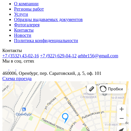
О компании
Регионы работ
Услуги
Образцы выдаваемых документов
Фотогалерея
Контакты
Новости
Политика конфиденциальности
Контакты
+7 (3532) 43-02-16
+7 (922) 629-04-12
arhbr156@gmail.com
Мы в соц. сетях
460006, Оренбург, пер. Саратовский, д. 5, оф. 101
Схема проезда