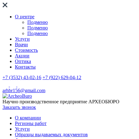
О центре
Подменю
Подменю
Подменю
Услуги
Врачи
Стоимость
Акции
Оптика
Контакты
+7 (3532) 43-02-16
+7 (922) 629-04-12
arhbr156@gmail.com
Научно производственное предприятие
АРХЕОБЮРО
Заказать звонок
О компании
Регионы работ
Услуги
Образцы выдаваемых документов