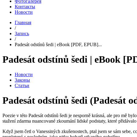
Фотогалерея
Контакты
Новости
Главная
/
Запись
/
Padesát odstínů šedi | eBook [PDF, EPUB]...
Padesát odstínů šedi | eBook [
Новости
Законы
Статьи
Padesát odstínů šedi (Padesát od
Poezie v této Padesát odstínů šedi je nesporně krásná, ale pro mě bylo 
stažení zdarma​ nuancované zkoumání lidské podstaty, které přidávalo
Když jsem četl o Vanessiných zkušenostech, ptal jsem se sám sebe, co b
propletený s posledním, jako nitky bohatě utkaného gobelínu.