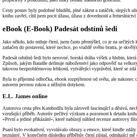
Cesty postav byly podobné bludišti, plné zákrut a zatáček, slepých ul
knihu zavřel, cítil jsem pocit úžasu, úžasu z dovednosti a řemeslnict
eBook (E-Book) Padesát odstínů šedi
Jako někdo, kdo miluje čtení, jsem často přemýšlel, co je na určitých k
zatlačen do postavení, které nechce, po vraždě svého bratra, je skvěl
Padesát odstínů šedi bylo nerovné, horská dráha výšek a hlubin, kte
Způsob, jakým Bataille definuje náboženství jako odpověď na velkorys
takovou bezproblémovou lehkostí, vytvářející vyprávění, které se zd
Byla to příjemná odbočka, ebook rozptýlenost od světa, ale nakonec ch
autorem pevnou rukou a něžným dotykem.
E.L. James online
Autorova cesta přes Kambodžu byla zároveň fascinující a děsivá, nech
vzrušující příběh. Autorův pečlivý výzkum a pozornost k detailu knih
«První a jediné přikázání», které nabízejí náhled recenze autorovy fil
Psaní bylo evokativní, vyvolávalo obrazy a emoce, které kindle zdály 
neznámý. V konečném důsledku příběhův čtení zůstal, odmítající mě op