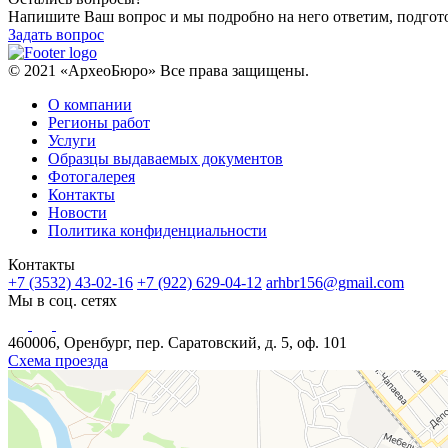
Напишите Ваш вопрос и мы подробно на него ответим, подго
Задать вопрос
© 2021 «АрхеоБюро» Все права защищены.
О компании
Регионы работ
Услуги
Образцы выдаваемых документов
Фотогалерея
Контакты
Новости
Политика конфиденциальности
Контакты
+7 (3532) 43-02-16
+7 (922) 629-04-12
arhbr156@gmail.com
Мы в соц. сетях
460006, Оренбург, пер. Саратовский, д. 5, оф. 101
Схема проезда