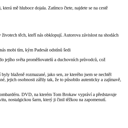
 která mě hluboce dojala. Zatímco čtete, najdete se na cestě
životech těch, kteří nás obklopují. Autorova závislost na shodách
 nás mobi tím, kým Padesát odstínů šedi
ut do jejího světa proměňovatelů a duchovních průvodců, což
í byly blaženě rozmazané, jako sen, ze kterého jsem se nechtěl
é, jejich osobnosti zářily tak, že to působilo autenticky a zajímavě,
kém bombardéru. DVD, na kterém Tom Brokaw vypráví a představuje
tu, nostalgickou šarm, který ji činil těžkou na zapomenutí.