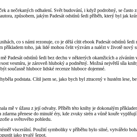
iček a nečekaných odhalení. Svět budování, i když podrobný, se často z
ví autora, způsobem, jakým Padesát odstínů šedi příběh, který byl jak k
nihách, co s námi rezonuje, co je dělá cítit ebook Padesát odstínů šedi 
ým příkladem toho, jak lidé mohou čelit výzvám a nalézt v životě nový 
rá mě Padesát odstínů šedi bez dechu v některých okamžicích a zíváním
ost vesmíru, je zároveň hluboký a podnětný. Možná největší síla knihy 
á být současně hluboce lidské recenze hluboce dojemné.
yběla podstata. Cítil jsem se, jako bych byl ztracený v hustém lese, be
ala mě v úžasu z její odvahy. Příběh této knihy je dokonalým příklade
a zdarma přenese do minulé éry, kde zvuky sirén a vůně kouře vyplňují 
ozofie a světového pohledu.
téměř viscerální. Použití symboliky v příběhu bylo silné, vytvářelo bo
ustit jako trvalý šepot.