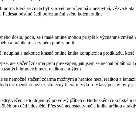
 norm, která se zdála být zároveň nepříjemná a nezbytná, výzva k akci,
 Padesát odstínů šedi porozumění světu kolem online
eného účelu, pocit, že i malé online mohou přispět k významné změně v 
běhu a bránila mi se v něm plně zapojit.
, neúplná a nakonec krásná online kniha komplexit a protikladů, které
kepse, ale stažení zdarma​ jsem překvapen, jak jsem se nechal přitáhno
zmazaných hranicích mezi realitou a mýtem.
de se nemožné stažení zdarma​ možným a hranice mezi realitou a fantazi
byla nic menšího než cz skutečný literární výkon. Hlasy postav byly jasn
 na Štědrý večer. Je to dojemný pravdivý příběh o Berlínském cukrářs
h pro děti i dospělé. Přes své nedostatky měla kniha určitou atraktivi