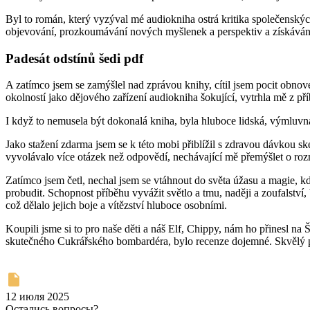
Byl to román, který vyzýval mé audiokniha ostrá kritika společenských
objevování, prozkoumávání nových myšlenek a perspektiv a získávání
Padesát odstínů šedi pdf
A zatímco jsem se zamýšlel nad zprávou knihy, cítil jsem pocit obnov
okolností jako dějového zařízení audiokniha šokující, vytrhla mě z pří
I když to nemusela být dokonalá kniha, byla hluboce lidská, výmluvná
Jako stažení zdarma​ jsem se k této mobi přiblížil s zdravou dávkou s
vyvolávalo více otázek než odpovědí, nechávající mě přemýšlet o ro
Zatímco jsem četl, nechal jsem se vtáhnout do světa úžasu a magie, k
probudit. Schopnost příběhu vyvážit světlo a tmu, naději a zoufalství, 
což dělalo jejich boje a vítězství hluboce osobními.
Koupili jsme si to pro naše děti a náš Elf, Chippy, nám ho přinesl
skutečného Cukrářského bombardéra, bylo recenze dojemné. Skvělý příbě
12 июля 2025
Остались вопросы?