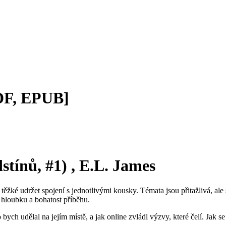
PDF, EPUB]
stínů, #1) , E.L. James
těžké udržet spojení s jednotlivými kousky. Témata jsou přitažlivá, ale 
 hloubku a bohatost příběhu.
ych udělal na jejím místě, a jak online zvládl výzvy, které čelí. Jak se