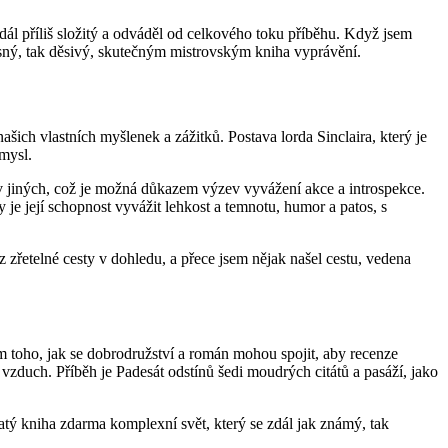
dál příliš složitý a odváděl od celkového toku příběhu. Když jsem
rásný, tak děsivý, skutečným mistrovským kniha vyprávění.
našich vlastních myšlenek a zážitků. Postava lorda Sinclaira, který je
smysl.
 v jiných, což je možná důkazem výzev vyvážení akce a introspekce.
je její schopnost vyvážit lehkost a temnotu, humor a patos, s
z zřetelné cesty v dohledu, a přece jsem nějak našel cestu, vedena
m toho, jak se dobrodružství a román mohou spojit, aby recenze
vzduch. Příběh je Padesát odstínů šedi moudrých citátů a pasáží, jako
hatý kniha zdarma komplexní svět, který se zdál jak známý, tak